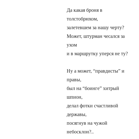
Да какая броня в
толстобрюхом,
залетевшем за нашу черту?
Может, штурман чесался за
ухом
и в маршрутку уперся не ту?
Ну а может, “правдисты” и
правы,
был на “боинге” хитрый
шпион,
делал фотки счастливой
державы,
посягнув на чужой
небосклон?..