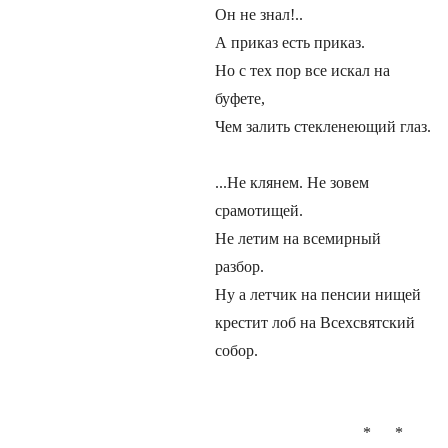
Он не знал!..
А приказ есть приказ.
Но с тех пор все искал на
буфете,
Чем залить стекленеющий глаз.
...Не клянем. Не зовем
срамотищей.
Не летим на всемирный
разбор.
Ну а летчик на пенсии нищей
крестит лоб на Всехсвятский
собор.
* *