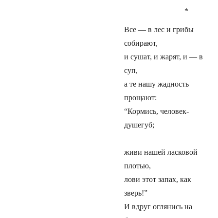
*
Все — в лес и грибы
собирают,
и сушат, и жарят, и — в
суп,
а те нашу жадность
прощают:
“Кормись, человек-
душегуб;
живи нашей ласковой
плотью,
лови этот запах, как
зверь!”
И вдруг оглянись на