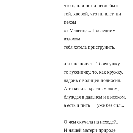
что цапли нет и негде быть
той, хворой, что ни влет, ни
пехом
от Маленца... Последним
вздохом
тебя хотела приструнить,
а ты не понял... То лягушку,
то гусеничку, то, как кружку,
ладонь с водицей подносил.
А та косила красным оком,
блуждая в дальнем и высоком,
а есть и пить — уже без сил...
О чем скучала на исходе?..
И нашей матери-природе