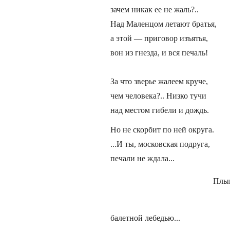
зачем никак ее не жаль?..
Над Маленцом летают братья,
а этой — приговор изъятья,
вон из гнезда, и вся печаль!
За что зверье жалеем круче,
чем человека?.. Низко тучи
над местом гибели и дождь.
Но не скорбит по ней округа.
...И ты, московская подруга,
печали не ждала...
Плы
балетной лебедью...