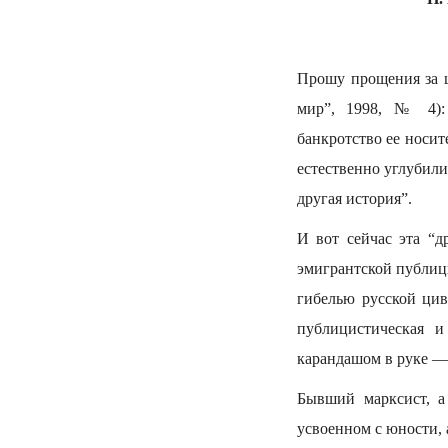
Прошу прощения за ц
мир”, 1998, № 4): 
банкротство ее носи
естественно углубили
другая история”.
И вот сейчас эта “д
эмигрантской публици
гибелью русской цив
публицистическая и
карандашом в руке — 
Бывший марксист, а 
усвоенном с юности, 