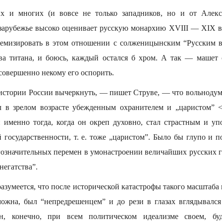
х и многих (и вовсе не только западников, но и от Алек
 зарубежье высоко оценивает русскую монархию XVIII — XIX ве
олемизировать в этом отношении с солженицынским “Русским 
два титана, и боюсь, каждый остался б хром. А так — машет
 совершенно некому его оспорить.
 истории России вычеркнуть, — пишет Струве, — что вольноду
в зрелом возрасте убежденным охранителем и „царистом” <.
 именно тогда, когда он окреп духовно, стал страстным и 
 государственности, т. е. тоже „царистом”. Было бы глупо и 
гозначительных перемен в умонастроении величайших русских ге
енегатства”.
азумеется, что после исторической катастрофы такого масштаба
можна, был “непредрешенцем” и до рези в глазах вглядывалс
н, конечно, при всем политическом идеализме своем, буд