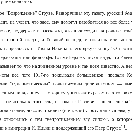
му твердолобию.
ое “Возрождение” Струве. Разворачивая эту газету, русский
бел
дит, не уязвит, что здесь ему помогут разобраться во все более
овке, поддержат и расскажут, что происходит на родине, глу
 и простой солдат, и бывший офицер, и политик или мыслит
ть набросилась на Ивана Ильина за его яркую книгу “О прот
твердо защитили философа. Тот же Бердяев писал тогда, что Иль
казывает то, что на жизненном уровне и так всем известно. А вед
исты все лето 1917-го покрывали большевиков, предали К
ию “гуманистическим” политическим дилетантством — вмес
очечным попаданием — с корнем уничтожить разом всю головку
 не иголка в стоге сена, и шалаш в Разливе — не чеченская “
гда вполне, но хотели видеть (и видели) угрозу лишь справа, у
з относились с тем “непротивлением злу силою”, о котор
[1]
ли в эмиграции И. Ильин и поддержавший его Петр Струве
...