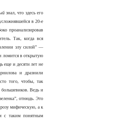
ый
знал, что здесь его
 усложнявшейся в 20-е
боко проанализировав
ель. Так, когда вся
ивлении злу силой” —
ин ломится в открытую
ь еще и десяти лет не
орнилова и дразнили
то того, чтобы, так
 большевиков. Ведь и
зеленка”, отнюдь. Это
грозу мифическую, а к
ом с таким понятным