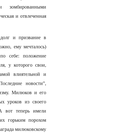
и зомбированными
ческая и отвлеченная
 долг и призвание в
ожно, ему мечталось)
по себе: положение
я, у которого свои,
амой влиятельной и
Последние новости”,
изму. Милюков и его
ых уроков из своего
А вот теперь имели
их горьким порохом
заграда милюковскому