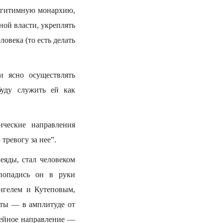
легитимную монархию,
ной власти, укреплять
овека (то есть делать
и ясно осуществлять
буду служить ей как
ческие направления
тревогу за нее”.
еяды, стал человеком
попадись он в руки
ангелем и Кутеповым,
нты — в амплитуде от
дейное направление —