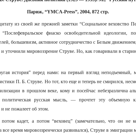
Париж, “YMCA-Press”, 2004, 872 стр.
итату из своей же прежней заметки “Социальное веховство П
“Послефевральское фиаско освободительной идеологии, по
телей, большевизм, активное сотрудничество с Белым движением
 и уточнили мировоззрение Струве. Но, как говаривали в стари
ругая история” перед нами: на первый взгляд неподъемный,
стики П. Б. Струве. Но тот, кто еще и теперь не смирился, несм
илизации в прошлом веке, кому и посейчас небезразлична альт
 политическая русская мысль, — прочтет эту объемную к
и не пожалеет об этом.
потом кадет, а потом “веховец” (замечательно, что он не к
а все время мировоззренчески развивался), Струве в эмиграции 