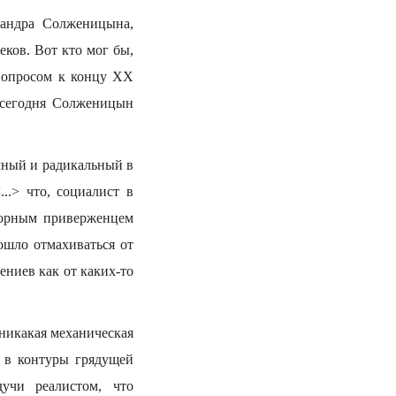
сандра Солженицына,
ков. Вот кто мог бы,
вопросом к концу XX
 сегодня Солженицын
мный и радикальный в
..> что, социалист в
упорным приверженцем
пошло отмахиваться от
ниев как от каких-то
 никакая механическая
я в контуры грядущей
учи реалистом, что