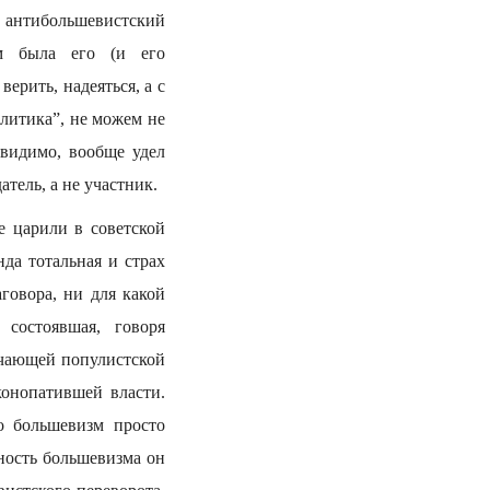
 антибольшевистский
м была его (и его
рить, надеяться, а с
литика”, не можем не
 видимо, вообще удел
атель, а не участник.
е царили в советской
да тотальная и страх
говора, ни для какой
состоявшая, говоря
учающей популистской
конопатившей власти.
 большевизм просто
ность большевизма он