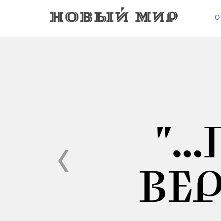
О
".
ВЕР