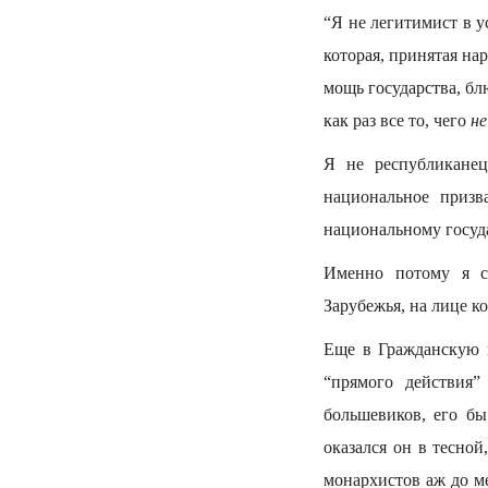
“Я не легитимист в 
которая, принятая на
мощь государства, бл
как раз все то, чего
не
Я не республиканец
национальное призв
национальному госуда
Именно потому я с
Зарубежья, на лице к
Еще в Гражданскую в
“прямого действия
большевиков, его бы
оказался он в тесно
монархистов аж до м