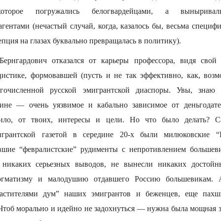
которое погружались белогвардейцами, а выныривал
гентами (нечастый случай, когда, казалось бы, весьма специфи
пция на глазах буквально превращалась в политику).
ернгардович отказался от карьеры профессора, видя свой
истике, формовавшей (пусть и не так эффективно, как, возм
гочисленной русской эмигрантской диаспоры. Увы, знаю 
ине — очень уязвимое и кабально зависимое от деньгодател
вило, от твоих, интересы и цели. Но что было делать? С
игрантской газетой в середине 20-х были милюковские “
вшие “февралистские” рудименты с непротивлением большев
 никаких серьезных выводов, не вынесли никаких достойн
догматизму и малодушию отдавшего Россию большевикам. 
ластителями дум” наших эмигрантов и беженцев, еще пахш
Чтоб морально и идейно не задохнуться — нужна была мощная 