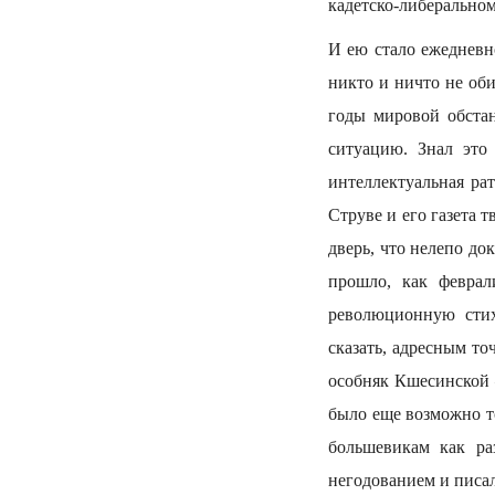
кадетско-либерально
И ею стало ежедневн
никто и ничто не оби
годы мировой обстан
ситуацию. Знал это
интеллектуальная ра
Струве и его газета 
дверь, что нелепо до
прошло, как феврал
революционную стих
сказать, адресным т
особняк Кшесинской —
было еще возможно то
большевикам как ра
негодованием и писа