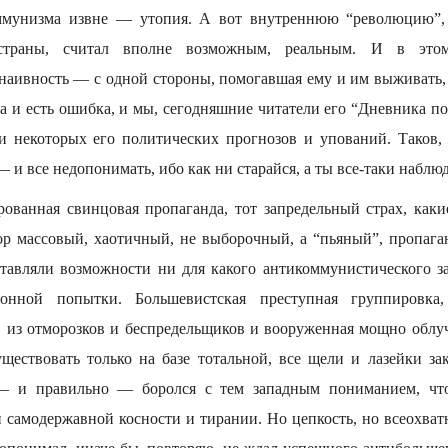
ммунизма извне — утопия. А вот внутреннюю “революцию”,
 страны, считал вполне возможным, реальным. И в это
аивность — с одной стороны, помогавшая ему и им выживать, ве
а и есть ошибка, и мы, сегодняшние читатели его “Дневника по
и некоторых его политических прогнозов и упований. Таков,
— и все недопонимать, ибо как ни старайся, а ты все-таки наблюд
ированная свинцовая пропаганда, тот запредельный страх, каки
ор массовый, хаотичный, не выборочный, а “пьяный”, пропаган
тавляли возможности ни для какого антикоммунистического за
онной попытки. Большевистская преступная группировка, 
 из отморозков и беспредельщиков и вооруженная мощно обл
уществовать только на базе тотальной, все щели и лазейки за
— и правильно — боролся с тем западным пониманием, что
 самодержавной косности и тирании. Но цепкость, но всеохват