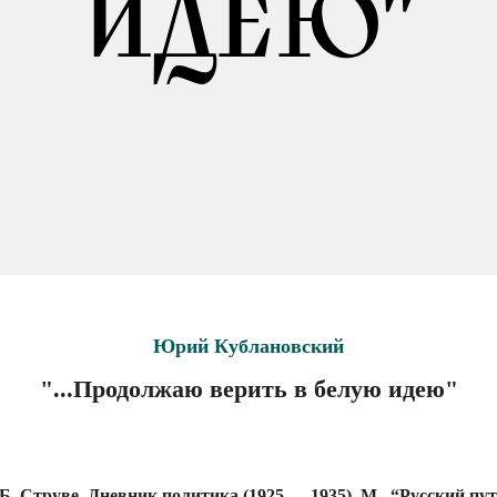
ИДЕЮ"
Юрий Кублановский
"...Продолжаю верить в белую идею"
 Б. Струве. Дневник политика (1925 — 1935). М., “Русский пут