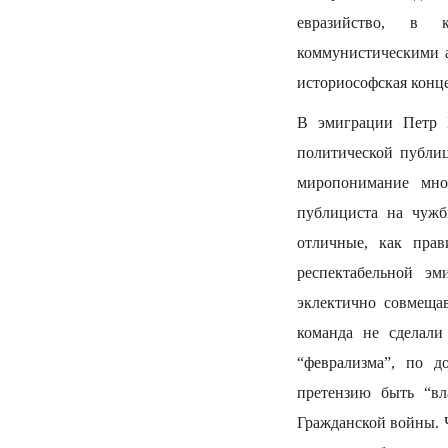
евразийство, в 
коммунистическими а
историософская конце
В эмиграции Петр Б
политической публиц
миропонимание мно
публициста на чужб
отличные, как пра
респектабельной эм
эклектично совмеща
команда не сделали
“феврализма”, по 
претензию быть “в
Гражданской войны. 