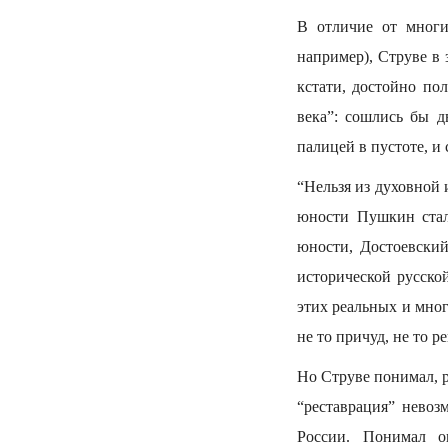
В отличие от многи
например), Струве в
кстати, достойно п
века”: сошлись бы 
палицей в пустоте, и
“Нельзя из духовной
юности Пушкин стал 
юности, Достоевский
исторической русской
этих реальных и мно
не то причуд, не то р
Но Струве понимал, р
“реставрация” невоз
России. Понимал о