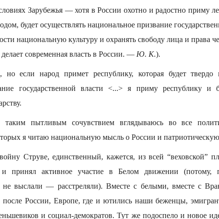
условиях Зарубежья — хотя в России охотно и радостно приму 
родом, будет осуществлять национальное призвание государствен
юсти национальную культуру и охранять свободу лица и права чел
делает современная власть в России. —
Ю. К.
).
, но если народ примет республику, которая будет твердо 
ание государственной власти <...> я приму республику и 
рству.
 таким пытливым сочувствием вглядываюсь во все полити
оторых я читаю национальную мысль о России и патриотическую 
ойну Струве, единственный, кажется, из всей “веховской” пл
” и принял активное участие в Белом движении (потому, 
 не выслали — расстреляли). Вместе с белыми, вместе с Вр
й, после России, Европе, где и ютились наши беженцы, эмигра
еньшевиков и социал-демократов. Тут же подоспело и новое и