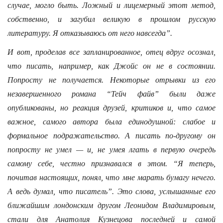
случае, могло быть. Ложный и лицемерный этот метод,
собственно, и загубил великую в прошлом русскую
литературу. Я отказываюсь от него навсегда”.
И вот, проделав все запланированное, отец вдруг осознал,
что писать, например, как Джойс он не в состоянии.
Попросту не получается. Некоторые отрывки из его
незавершенного романа “Тейч файв” были даже
опубликованы, но реакция друзей, критиков и, что самое
важное, самого автора была единодушной: слабое и
формальное подражательство. А писать по-другому он
попросту не умел — и, не умея лгать в первую очередь
самому себе, честно признавался в этом. “Я теперь,
почитав настоящих, понял, что мне марать бумагу нечего.
А ведь думал, что писатель”. Это слова, услышанные его
ближайшим лондонским другом Леонидом Владимировым,
стали для Анатолия Кузнецова последней и самой