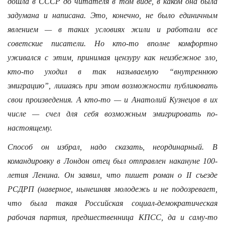
дошла в СССР до читателя в том виде, в каком она была
задумана и написана. Это, конечно, не было единичным
явлением — в таких условиях жили и работали все
советские писатели. Но кто-то вполне комфортно
уживался с этим, принимая цензуру как неизбежное зло,
кто-то уходил в так называемую “внутреннюю
эмиграцию”, лишаясь при этом возможности публиковать
свои произведения. А кто-то — и Анатолий Кузнецов в их
числе — счел для себя возможным эмигрировать по-
настоящему.
Способ он избрал, надо сказать, неординарный. В
командировку в Лондон отец был отправлен накануне 100-
летия Ленина. Он заявил, что пишет роман о II съезде
РСДРП (наверное, нынешняя молодежь и не подозревает,
что была такая Российская социал-демократическая
рабочая партия, предшественница КПСС, да и саму-то