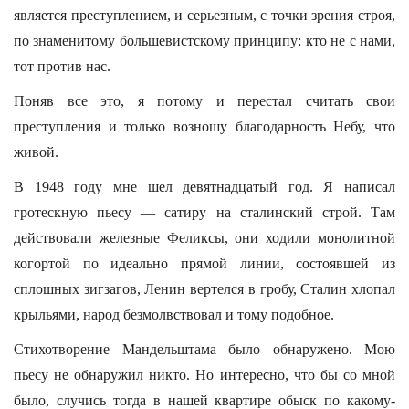
является преступлением, и серьезным, с точки зрения строя,
по знаменитому большевистскому принципу: кто не с нами,
тот против нас.
Поняв все это, я потому и перестал считать свои
преступления и только возношу благодарность Небу, что
живой.
В 1948 году мне шел девятнадцатый год. Я написал
гротескную пьесу — сатиру на сталинский строй. Там
действовали железные Феликсы, они ходили монолитной
когортой по идеально прямой линии, состоявшей из
сплошных зигзагов, Ленин вертелся в гробу, Сталин хлопал
крыльями, народ безмолвствовал и тому подобное.
Стихотворение Мандельштама было обнаружено. Мою
пьесу не обнаружил никто. Но интересно, что бы со мной
было, случись тогда в нашей квартире обыск по какому-