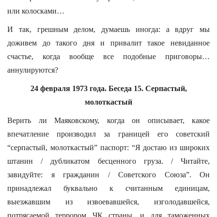
или колосками…
И так, грешным делом, думаешь иногда: а вдруг мы
доживем до такого дня и привалит такое невиданное
счастье, когда вообще все подобные приговоры…
аннулируются?
24 февраля 1973 года. Беседа 15. Серпастый,
молоткастый
Верить ли Маяковскому, когда он описывает, какое
впечатление производил за границей его советский
“серпастый, молоткастый” паспорт: “Я достаю из широких
штанин / дубликатом бесценного груза. / Читайте,
завидуйте: я гражданин / Советского Союза”. Он
принадлежал буквально к считанным единицам,
выезжавшим из извоевавшейся, изголодавшейся,
потрясаемой террором ЧК страны, и для таможенных