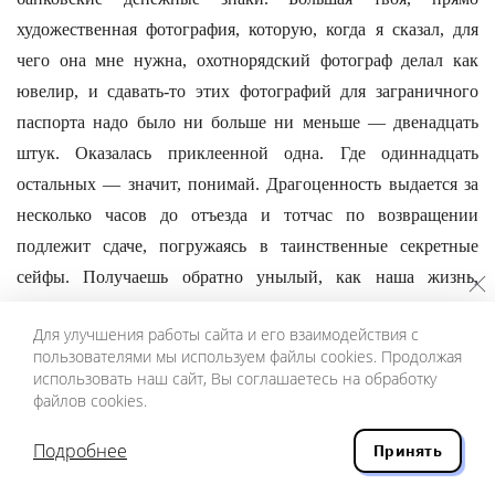
художественная фотография, которую, когда я сказал, для
чего она мне нужна, охотнорядский фотограф делал как
ювелир, и сдавать-то этих фотографий для заграничного
паспорта надо было ни больше ни меньше — двенадцать
штук. Оказалась приклеенной одна. Где одиннадцать
остальных — значит, понимай. Драгоценность выдается за
несколько часов до отъезда и тотчас по возвращении
подлежит сдаче, погружаясь в таинственные секретные
сейфы. Получаешь обратно унылый, как наша жизнь,
внутренний паспорт, и конец сказке. Причастился — будя.
Для улучшения работы сайта и его взаимодействия с
Лично я не замечал в глазах заграничных чиновников,
пользователями мы используем файлы cookies. Продолжая
использовать наш сайт, Вы соглашаетесь на обработку
бравших мой паспорт, ни ужаса, ни озабоченности, а скорее
файлов cookies.
какую-то смесь сожаления, досады, может, холодноватого
сочувствия. В гостиницах его брали официально-
Подробнее
Принять
неприязненно: бедность советских, поселяемых в самых