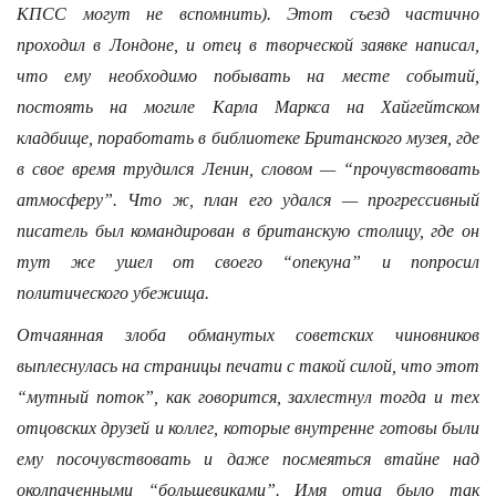
КПСС могут не вспомнить). Этот съезд частично
проходил в Лондоне, и отец в творческой заявке написал,
что ему необходимо побывать на месте событий,
постоять на могиле Карла Маркса на Хайгейтском
кладбище, поработать в библиотеке Британского музея, где
в свое время трудился Ленин, словом — “прочувствовать
атмосферу”. Что ж, план его удался — прогрессивный
писатель был командирован в британскую столицу, где он
тут же ушел от своего “опекуна” и попросил
политического убежища.
Отчаянная злоба обманутых советских чиновников
выплеснулась на страницы печати с такой силой, что этот
“мутный поток”, как говорится, захлестнул тогда и тех
отцовских друзей и коллег, которые внутренне готовы были
ему посочувствовать и даже посмеяться втайне над
околпаченными “большевиками”. Имя отца было так