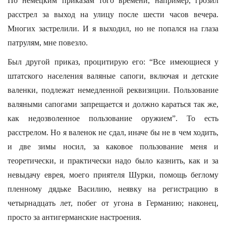
По немецким приказам того времени, например, грозил
расстрел за выход на улицу после шести часов вечера.
Многих застрелили. И я выходил, но не попался на глаза
патрулям, мне повезло.
Был другой приказ, процитирую его: “Все имеющиеся у
штатского населения валяные сапоги, включая и детские
валенки, подлежат немедленной реквизиции. Пользование
валяными сапогами запрещается и должно караться так же,
как недозволенное пользование оружием”. То есть
расстрелом. Но я валенок не сдал, иначе бы не в чем ходить,
и две зимы носил, за каковое пользование меня и
теоретически, и практически надо было казнить, как и за
невыдачу еврея, моего приятеля Шурки, помощь беглому
пленному дядьке Василию, неявку на регистрацию в
четырнадцать лет, побег от угона в Германию; наконец,
просто зa антигерманские настроения.