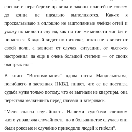
спешке и неразберихе правила и законы властей не совсем
до конца, не идеально выполняются. Как-то я
проскальзываю в оплошно не заштопанные ячейки сетей и
ухожу по милости случая, как по той же милости мог бы и
попасться. Каждый ходит по ниточке, никто не зависит от
своей воли, а зависит от случая, ситуации, от чьего-то
настроения, да еще в очень большой степени — от своих
быстрых ног”.
В книге “Воспоминания” вдова поэта Мандельштама,
погибшего в застенках НКВД, пишет, что ее не постигла
судьба мужа только потому, что ее выгнали из квартиры, она
перестала мельтешить перед глазами и затерялась:
“Меня спасла случайность. Нашими судьбами слишком
часто управляла случайность, но в большинстве случаев они
были роковые и случайно приводили людей к гибели”.