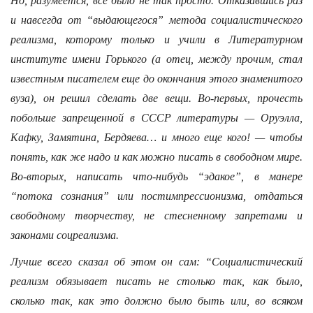
Но, разумеется, все было не так просто. Отказавшись раз
и навсегда от “выдающегося” метода социалистического
реализма, которому только и учили в Литературном
институте имени Горького (а отец, между прочим, стал
известным писателем еще до окончания этого знаменитого
вуза), он решил сделать две вещи. Во-первых, прочесть
побольше запрещенной в СССР литературы — Оруэлла,
Кафку, Замятина, Бердяева… и много еще кого! — чтобы
понять, как же надо и как можно писать в свободном мире.
Во-вторых, написать что-нибудь “эдакое”, в манере
“потока сознания” или постимпрессионизма, отдаться
свободному творчеству, не стесненному запретами и
законами соцреализма.
Лучше всего сказал об этом он сам: “Социалистический
реализм обязывает писать не столько так, как было,
сколько так, как это должно было быть или, во всяком