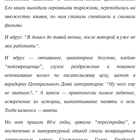
Его книги выходили огромными тиражами, переводились на
множество языков, по ним ставили спектакли и снимали
фильмы.
И вдруг: “Я дошел до такой точки, после которой я уже не
мог работать”.
И вдруг — отчаянное, авантюрное бегство, клеймо
“невозвращенца”, глухое раздражение и показное
непонимание коллег по писательскому цеху, шепот в
коридорах Центрального Дома литераторов: “Ну чего ему
не хватало?..” А затем — практически полное забвение,
искоренение из истории, вытаптывание памяти о нем.
Тогда казалось — навеки.
Но вот пришли 80-е годы, грянула “перестройка”, и
постепенно в литературный обиход стали возвращаться
запрещенные имена: Солженицын, Галич, Бродский,