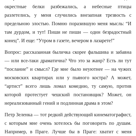
окрестные белки разбежались, а небесные птицы
разлетелись, у меня случились внезапная трезвость с
предельною злостью. Помню поразившую меня мысль: “И
там дурдом, и тут! Пиши не пиши — один безрадостный
конец”. И еще: “Утром в газете, вечером в лазарете!”
Вопрос: рассказанная быличка скорее фальшива и забавна
— или все-таки драматична? Что это за жанр? Есть ли тут
“послание” и смысл? Где мне было неуютнее — на чужих
московских квартирах или у пьяного костра? А может,
“артист” всего лишь ломал комедию, ту самую, против
которой протестует чешский постановщик? Может, он
нереализованный гений и подлинная драма в этом?
Петр Зеленка — тот редкий действующий кинематографист,
с которым мне очень хотелось бы поговорить по душам.
Например, в Праге. Лучше бы в Праге: хватит с меня