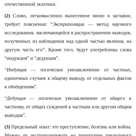
отечественной экзотики.
(2)
Слово, легкомысленно вынесенное мною в заглавие,
требует пояснения: “
Экстраполяция
— метод научного
исследования, заключающийся в распространении выводов,
полученных из наблюдения над одной частью явления, на
другую часть его”. Кроме того, будут употреблены слова
“индукция” и “дедукция”.
“
Индукция
— логическое умозаключение от частных,
единичных случаев к общему выводу, от отдельных фактов
к обобщениям”.
“
Дедукция
— логическое умозаключение от общего к
частному, от общих суждений к частным или другим общим
выводам”.
(3)
Предельный опыт: это преступление, болезнь или война.
Можно ли экстраполировать на территории предельного