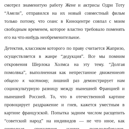
смотрел знаменитую работу Жене и актрисы Одри Тоту
“Амели”, отправился на их новый совместный фильм
только потому, что сеанс в Киноцентре совпал с моим
свободным временем, которое властно требовало поменять
его на что-нибудь необременительное.
Детектив, классиком которого по праву считается Жапризо,
осуществляется в жанре “дедукция”. Все мы помним
откровения Шерлока Холмса на эту тему. “Долгая
помолвка”, выполненная как непрестанное движение
от
общего к частному,
лишний раз демонстрирует нам
социокультурную разницу между нынешней Францией и
нынешней Россией. То, что в отечественной картине
провоцирует раздражение и гнев, кажется уместным в
картине французской. Попытка задним числом расщепить
“советский народ” на индивидов — не что иное, как
очередная спекуляция наших псевдолибералов,