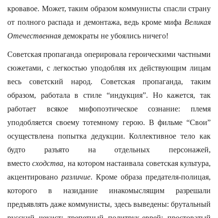
кровавое. Может, таким образом коммунисты спасли страну
от полного распада и демонтажа, ведь кроме мифа
Великая
Отечественная
демократы не убоялись ничего!
Советская пропаганда оперировала героическими частными
сюжетами, с легкостью уподобляя их действующим лицам
весь советский народ. Советская пропаганда, таким
образом, работала в стиле “индукция”. Но кажется, так
работает всякое мифопоэтическое сознание: племя
уподобляется своему тотемному герою. В фильме “Свои”
осуществлена попытка дедукции. Коллективное тело как
будто разъято на отдельных персонажей,
вместо
сходства,
на котором настаивала советская культура,
акцентировано
различие
. Кроме образа предателя-полицая,
которого в назидание инакомыслящим разрешали
предъявлять даже коммунисты, здесь выведены: брутальный
русский чекист; трепетный политрук-еврей; простоватый