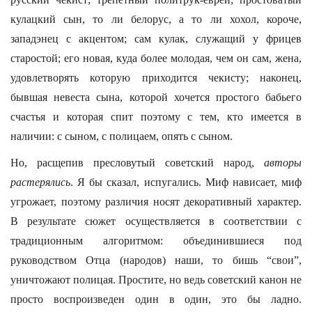
кулацкий сын, то ли белорус, а то ли хохол, короче,
западэнец с акцентом; сам кулак, служащий у фрицев
старостой; его новая, куда более молодая, чем он сам, жена,
удовлетворять которую приходится чекисту; наконец,
бывшая невеста сына, которой хочется простого бабьего
счастья и которая спит поэтому с тем, кто имеется в
наличии: с сыном, с полицаем, опять с сыном.
Но, расщепив пресловутый советский народ,
авторы
растерялись
. Я бы сказал, испугались. Миф нависает, миф
угрожает, поэтому различия носят декоративный характер.
В результате сюжет осуществляется в соответствии с
традиционным алгоритмом: объединившиеся под
руководством Отца (народов) наши, то бишь “свои”,
уничтожают полицая. Простите, но ведь советский канон не
просто воспроизведен один в один, это бы ладно.