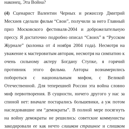
наконец, Эта Война?
(4)
Сценарист Валентин Черных и режиссер Дмитрий
Месхиев сделали фильм “Свои”, получили за него Главный
приз Московского фестиваля-2004 и доброжелательную
прессу. Я достаточно подробно описал “Своих” в “Русском
Журнале” (колонка от 4 ноября 2004 года). Несмотря на
уважение к мастеровитым авторам, несмотря на симпатию к
очень сильному актеру Богдану Ступке, я горячий
противник этого фильма. Авторы вознамерились
побороться с национальным мифом, с Великой
Отечественной. Для теперешней России эта война словно
миф первотворения. В сущности, ничего другого у нас за
спиной нет: вначале постарались большевики, а уж потом
наследовавшие им “демократы”. В полной мере посягнуть
на войну демократы не решились: советские коммунисты
закодировали ее как нечто
слишком страшное
и слишком