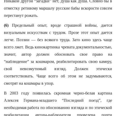
Никакой другой “загадки” нет, душа как душа. Словно бы в
отместку ретивому маршалу русские бабы вскорости совсем
перестанут рожать.
(6)
Предельный опыт, вроде страшной войны, дается
визуальным искусствам с трудом. Прозе этот опыт дается
легче. Поэзии — без всякого труда. Зато кино здесь чаще
всего лжет. Ведь кинокартинка чревата документальностью,
значит, автор должен обосновать свое право на
“наблюдение” за кошмаром, реабилитировать свою камеру,
свой невозмутимый взгляд. Должен этически
соответствовать. Чаще всего об этом не задумываются,
смотрят на кошмары в упор.
В 2003 году появилась скромная черно-белая картина
Алексея Германа-младшего “Последний поезд”, где
необходимая работа по обоснованию взгляда и по этической
реабилитации автора-наблюдателя проведена почти