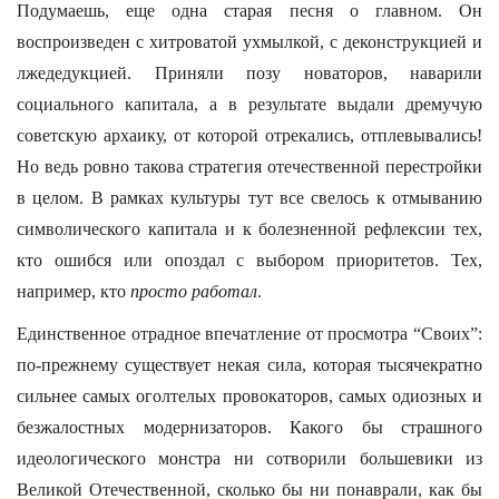
Подумаешь, еще одна старая песня о главном. Он
воспроизведен с хитроватой ухмылкой, с деконструкцией и
лжедедукцией. Приняли позу новаторов, наварили
социального капитала, а в результате выдали дремучую
советскую архаику, от которой отрекались, отплевывались!
Но ведь ровно такова стратегия отечественной перестройки
в целом. В рамках культуры тут все свелось к отмыванию
символического капитала и к болезненной рефлексии тех,
кто ошибся или опоздал с выбором приоритетов. Тех,
например, кто
просто работал
.
Единственное отрадное впечатление от просмотра “Своих”:
по-прежнему существует некая сила, которая тысячекратно
сильнее самых оголтелых провокаторов, самых одиозных и
безжалостных модернизаторов. Какого бы страшного
идеологического монстра ни сотворили большевики из
Великой Отечественной, сколько бы ни понаврали, как бы