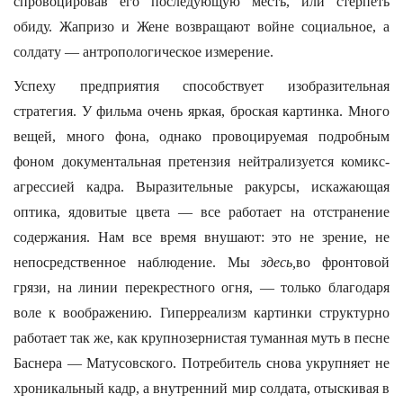
спровоцировав его последующую месть, или стерпеть
обиду. Жапризо и Жене возвращают войне социальное, а
солдату — антропологическое измерение.
Успеху предприятия способствует изобразительная
стратегия. У фильма очень яркая, броская картинка. Много
вещей, много фона, однако провоцируемая подробным
фоном документальная претензия нейтрализуется комикс-
агрессией кадра. Выразительные ракурсы, искажающая
оптика, ядовитые цвета — все работает на отстранение
содержания. Нам все время внушают: это не зрение, не
непосредственное наблюдение. Мы
здесь,
во фронтовой
грязи, на линии перекрестного огня, — только благодаря
воле к воображению. Гиперреализм картинки структурно
работает так же, как крупнозернистая туманная муть в песне
Баснера — Матусовского. Потребитель снова укрупняет не
хроникальный кадр, а внутренний мир солдата, отыскивая в