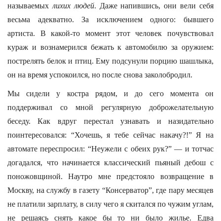
называемых
лихих людей
. Даже напившись, они вели себя
весьма адекватно. За исключением одного: бывшего
артиста. В какой-то момент этот человек почувствовал
кураж и вознамерился бежать к автомобилю за оружием:
пострелять белок и птиц. Ему подсунули порцию шашлыка,
он на время успокоился, но после снова заколобродил.
Мы сидели у костра рядом, и до сего момента он
поддерживал со мной регулярную доброжелательную
беседу. Как вдруг перестал узнавать и назидательно
поинтересовался: “Хочешь, я тебе сейчас накачу?!” Я на
автомате переспросил: “Неужели с обеих рук?” — и тотчас
догадался, что начинается классический пьяный дебош с
поножовщиной. Наутро мне предстояло возвращение в
Москву, на службу в газету “Консерватор”, где пару месяцев
не платили зарплату, в силу чего я скитался по чужим углам,
не решаясь снять какое бы то ни было жилье. Едва