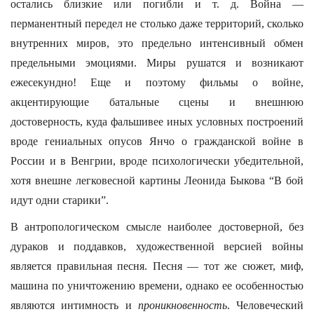
остались близкие или погибли и т. д. Война —
перманентный передел не столько даже территорий, сколько
внутренних миров, это предельно интенсивный обмен
предельными эмоциями. Миры рушатся и возникают
ежесекундно! Еще и поэтому фильмы о войне,
акцентирующие батальные сцены и внешнюю
достоверность, куда фальшивее иных условных построений
вроде гениальных опусов Янчо о гражданской войне в
России и в Венгрии, вроде психологически убедительной,
хотя внешне легковесной картины Леонида Быкова “В бой
идут одни старики”.
В антропологическом смысле наиболее достоверной, без
дураков и поддавков, художественной версией войны
является правильная песня. Песня — тот же сюжет, миф,
машина по уничтожению времени, однако ее особенностью
являются интимность и
проникновенность
. Человеческий