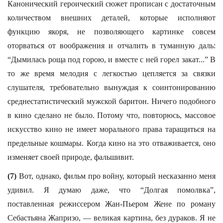
Канонический героический сюжет прописан с достаточным
количеством внешних деталей, которые исполняют
функцию якоря, не позволяющего картинке совсем
оторваться от воображения и отчалить в туманную даль:
“Дымилась роща под горою, и вместе с ней горел закат...” В
то же время мелодия с легкостью цепляется за связки
слушателя, требовательно вынуждая к соинтонированию
среднестатистический мужской баритон. Ничего подобного
в кино сделано не было. Потому что, повторюсь, массовое
искусство кино не имеет морального права таращиться на
предельные кошмары. Когда кино на это отваживается, оно
изменяет своей природе, фальшивит.
(7)
Вот, однако, фильм про войну, который несказанно меня
удивил. Я думаю даже, что “Долгая помолвка”,
поставленная режиссером Жан-Пьером Жене по роману
Себастьяна Жапризо, — великая картина, без дураков. Я не