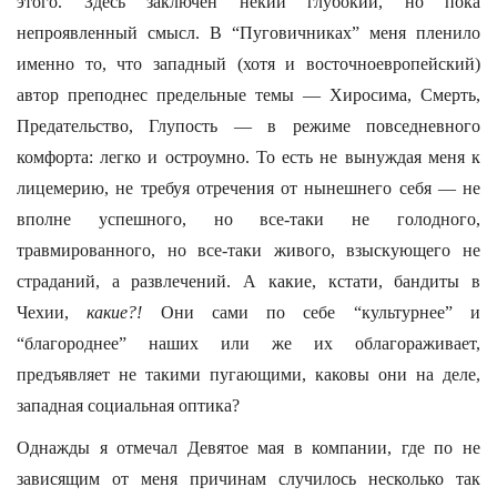
этого. Здесь заключен некий глубокий, но пока
непроявленный смысл. В “Пуговичниках” меня пленило
именно то, что западный (хотя и восточноевропейский)
автор преподнес предельные темы — Хиросима, Смерть,
Предательство, Глупость — в режиме повседневного
комфорта: легко и остроумно. То есть не вынуждая меня к
лицемерию, не требуя отречения от нынешнего себя — не
вполне успешного, но все-таки не голодного,
травмированного, но все-таки живого, взыскующего не
страданий, а развлечений. А какие, кстати, бандиты в
Чехии,
какие?!
Они сами по себе “культурнее” и
“благороднее” наших или же их облагораживает,
предъявляет не такими пугающими, каковы они на деле,
западная социальная оптика?
Однажды я отмечал Девятое мая в компании, где по не
зависящим от меня причинам случилось несколько так