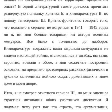
опыта? В одной литературной газете довелось прочитать
развернутую полемику критика Б. и кинодраматурга В. по
поводу телесериала Ш. Критик-фронтовик говорит: того,
что показано в сериале, не встречали в 1941 — 1945 годах
ни я, ни мои боевые товарищи, ни авторы военных
мемуаров. Все было с точностью до наоборот.
Кинодраматург возражает: ваши маршалы-мемуаристы не
видели настоящей войны, отсиживались в штабах, вы сами,
вероятно, воевали в обозе, а мои сюжетные построения
основаны на предельно достоверных рассказах физически и
духовно калеченных войною солдат, доживавших в моем
доме и моем дворе.
Итак, я не смотрел отчетного сериала Ш., но меня зацепила
страстная интонация обоих участников дискуссии. Я
подумал: чему учат нас эта страсть, эта аргументация,