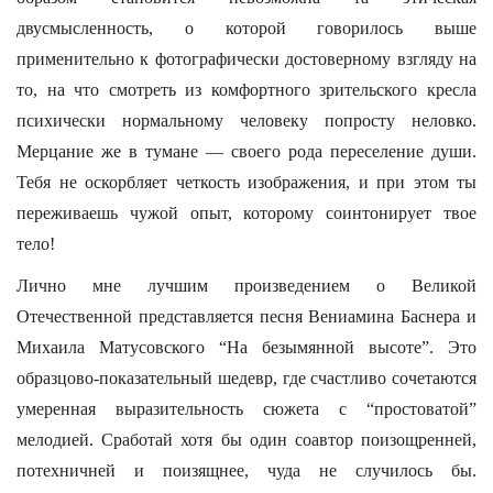
двусмысленность, о которой говорилось выше
применительно к фотографически достоверному взгляду на
то, на что смотреть из комфортного зрительского кресла
психически нормальному человеку попросту неловко.
Мерцание же в тумане — своего рода переселение души.
Тебя не оскорбляет четкость изображения, и при этом ты
переживаешь чужой опыт, которому соинтонирует твое
тело!
Лично мне лучшим произведением о Великой
Отечественной представляется песня Вениамина Баснера и
Михаила Матусовского “На безымянной высоте”. Это
образцово-показательный шедевр, где счастливо сочетаются
умеренная выразительность сюжета с “простоватой”
мелодией. Сработай хотя бы один соавтор поизощренней,
потехничней и поизящнее, чуда не случилось бы.