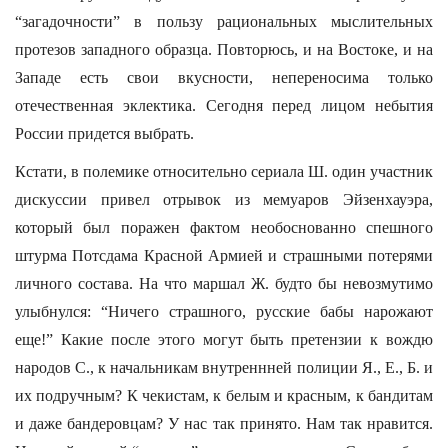
“загадочности” в пользу рациональных мыслительных
протезов западного образца. Повторюсь, и на Востоке, и на
Западе есть свои вкусности, непереносима только
отечественная эклектика. Сегодня перед лицом небытия
России придется выбрать.
Кстати, в полемике относительно сериала Ш. один участник
дискуссии привел отрывок из мемуаров Эйзенхауэра,
который был поражен фактом необоснованно спешного
штурма Потсдама Красной Армией и страшными потерями
личного состава. На что маршал Ж. будто бы невозмутимо
улыбнулся: “Ничего страшного, русские бабы нарожают
еще!” Какие после этого могут быть претензии к вождю
народов С., к начальникам внутреннней полиции Я., Е., Б. и
их подручным? К чекистам, к белым и красным, к бандитам
и даже бандеровцам? У нас так принято. Нам так нравится.