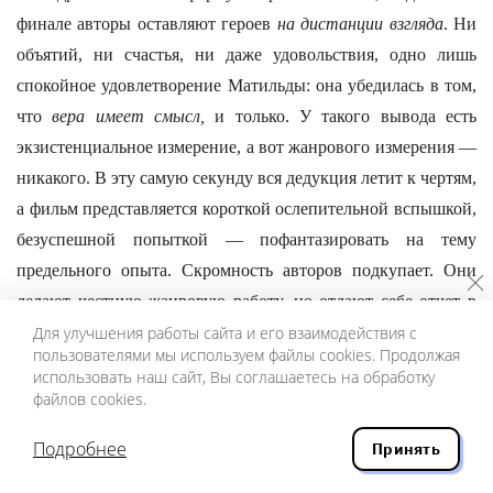
финале авторы оставляют героев
на дистанции взгляда
. Ни
объятий, ни счастья, ни даже удовольствия, одно лишь
спокойное удовлетворение Матильды: она убедилась в том,
что
вера имеет смысл,
и только. У такого вывода есть
экзистенциальное измерение, а вот жанрового измерения —
никакого. В эту самую секунду вся дедукция летит к чертям,
а фильм представляется короткой ослепительной вспышкой,
безуспешной попыткой — пофантазировать на тему
предельного опыта. Скромность авторов подкупает. Они
делают честную жанровую работу, но отдают себе отчет в
том, что без помощи адекватного зрителя эта работа навряд
Для улучшения работы сайта и его взаимодействия с
пользователями мы используем файлы cookies. Продолжая
ли имеет смысл.
использовать наш сайт, Вы соглашаетесь на обработку
файлов cookies.
Второй важный момент — это имя. Конечно, название
“Долгая помолвка” — во всех отношениях отвратительный
Подробнее
Принять
вариант, лживый. У меня нет под рукой оригинального