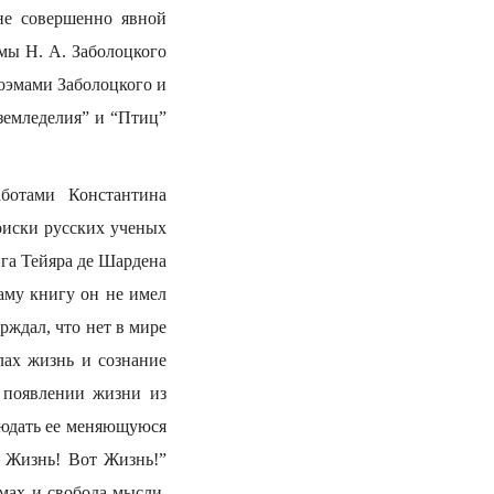
не совершенно явной
мы Н. А. Заболоцкого
оэмами Заболоцкого и
 земледелия” и “Птиц”
ботами Константина
оиски русских ученых
га Тейяра де Шардена
аму книгу он не имел
рждал, что нет в мире
лах жизнь и сознание
 появлении жизни из
людать ее меняющуюся
. Жизнь! Вот Жизнь!”
мах и свобода мысли,