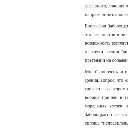
заглавного, говорит
напряженное отношени
Биография Заболоцко
это ее достоинство
возможность взглянут
от точки зрения био
претензии на облада
Мне было очень инте
зрения, вопрос: что 
сделало его автором 
вообще пришло в го
моральных устоев и
Заболоцкого с легко
сплошь “неправильны