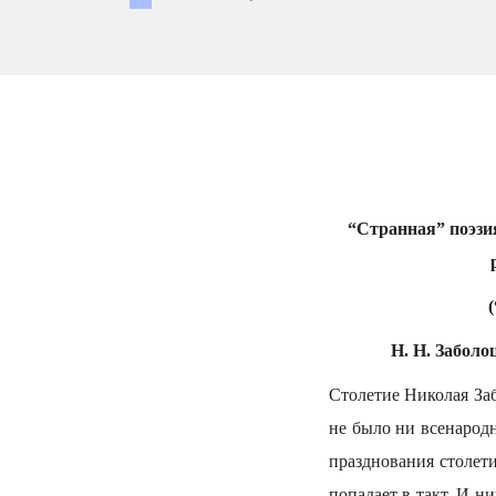
“Странная” поэзи
Н. Н. Заболоц
Столетие Николая Заб
не было ни всенарод
празднования столет
попадает в такт. И н