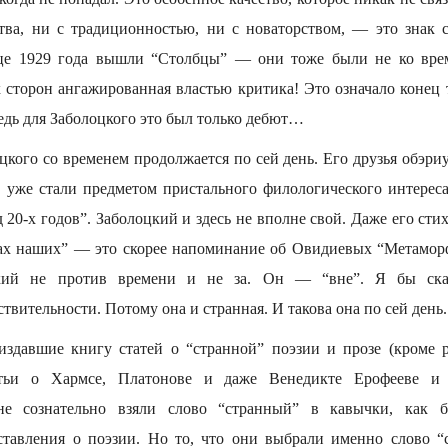
тва, ни с традиционностью, ни с новаторством, — это знак 
нце 1929 года вышли “Столбцы” — они тоже были не ко вре
х сторон ангажированная властью критика! Это означало конец 
едь для Заболоцкого это был только дебют…
кого со временем продолжается по сей день. Его друзья обэри
 уже стали предметом пристального филологического интереса
 20-х годов”. Заболоцкий и здесь не вполне свой. Даже его ст
х наших” — это скорее напоминание об Овидиевых “Метаморф
цкий не против времени и не за. Он — “вне”. Я бы сказ
твительности. Потому она и странная. И такова она по сей день.
издавшие книгу статей о “странной” поэзии и прозе (кроме 
тьи о Хармсе, Платонове и даже Венедикте Ерофееве и 
лне сознательно взяли слово “странный” в кавычки, как 
ставления о поэзии. Но то, что они выбрали именно слово “