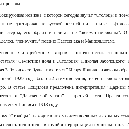
и провалы.
шокирующая новизна, с которой сегодня звучат “Столбцы и поэмы
ит, не адаптирован ни русской поэзией, ни — шире — филосо
не стерты, его образы и приемы не “автоматизированы”. О
 удалось “приручить” поэзию Пастернака и Мандельштама.
ественных и зарубежных авторов — это еще несколько попыто
 статьях “Семиотика ноля в „Столбцах” Николая Заболоцкого”
я Заболоцкого: буква, имя, текст” Игоря Лощилова авторы обр
бцов” 1929 года было 22 стихотворения, то есть ровно стол
аро. В статье Лощилова предложена интерпретация “Царицы м
шегося от “Деревенской магии” — третьей части “Практичес
д именем Папюса в 1913 году.
руя “Столбцы”, находит в них множество явных и скрытых ссыл
а недостаточно точна в самой интерпретации семиотики ноля. 