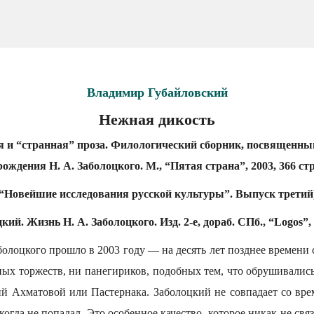
Владимир Губайловский
Нежная дикость
я и “странная” проза. Филологический сборник, посвященный
рождения Н. А. Заболоцкого. М., “Пятая страна”, 2003, 366 стр
(“Новейшие исследования русской культуры”. Выпуск третий)
кий. Жизнь Н. А. Заболоцкого. Изд. 2-е, дораб. СПб., “Logos”, 
олоцкого прошло в 2003 году — на десять лет позднее времени
ных торжеств, ни панегириков, подобных тем, что обрушивались
ий Ахматовой или Пастернака. Заболоцкий не совпадает со вре
икогда не попадал. Это особенное качество, которое никак не свя