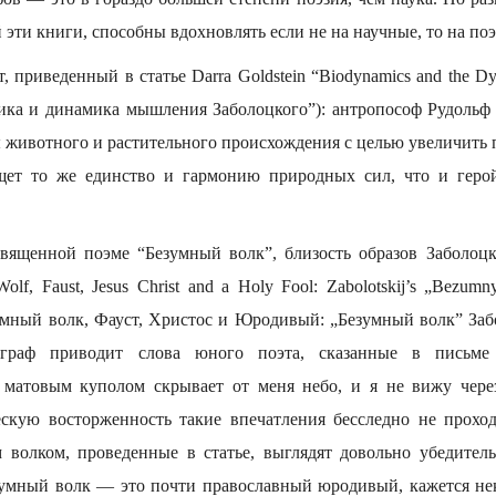
 эти книги, способны вдохновлять если не на научные, то на по
, приведенный в статье Darra Goldstein “Biodynamics and the Dyn
ика и динамика мышления Заболоцкого”): антропософ Рудольф
 животного и растительного происхождения с целью увеличить 
ет то же единство и гармонию природных сил, что и геро
священной поэме “Безумный волк”, близость образов Заболоцк
olf, Faust, Jesus Christ and a Holy Fool: Zabolotskij’s „Bezumny
езумный волк, Фауст, Христос и Юродивый: „Безумный волк” За
ограф приводит слова юного поэта, сказанные в письме 
 матовым куполом скрывает от меня небо, и я не вижу через
скую восторженность такие впечатления бесследно не проход
волком, проведенные в статье, выглядят довольно убедител
езумный волк — это почти православный юродивый, кажется не