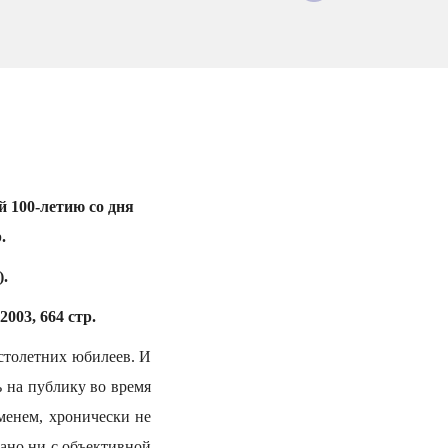
 100-летию со дня
.
.
2003, 664 стр.
 столетних юбилеев. И
 на публику во время
менем, хронически не
зано ни с объективной