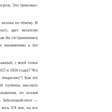
грозу. Это тревожно-
 велика по объему. И
ниге, дает читателю
 как бы отстранившись
то ненавязчиво и без
важный, с моей точки
925 и 1926 годах? Что
и некрасиво”? Как это
ой глубины, высоких
уважения, но поэзия
и. Заболоцкий-поэт —
 весь ХХ век, на все