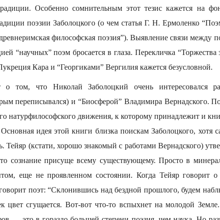
традиции. Особенно сомнительным этот тезис кажется на фо
адиции поэзии Заболоцкого (о чем статья Г. Н. Ермоленко “Поэ
 древнеримская философская поэзия”). Выявление связи между п
ией “научных” поэм бросается в глаза. Перекличка “Торжества
Лукреция Кара и “Георгиками” Вергилия кажется безусловной.
т о том, что Николай Заболоцкий очень интересовался ра
орым переписывался) и “Биосферой” Владимира Вернадского. П
ого натурфилософского движения, к которому принадлежит и кни
 Основная идея этой книги близка поискам Заболоцкого, хотя с
. Тейяр (кстати, хорошо знакомый с работами Вернадского) утве
то сознание присуще всему существующему. Просто в минера
ытом, еще не проявленном состоянии. Когда Тейяр говорит о
 говорит поэт: “Склонившись над бездной прошлого, будем наб
век цвет сгущается. Вот-вот что-то вспыхнет на молодой Земле
ов — это в гораздо большей степени поэзия, чем наука. Но раз