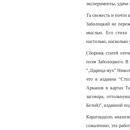
эксперименты, удачи 
Та свежесть и почти 
Заболоцкий не переж
мыслью. Его стихи 
настолько, насколько
Сборник статей отеч
поэм Заболоцкого. В
“„Царица мух” Никола
что в издании “Стол
Арканов в картах Т
заговора, оттолкнув
Белой)”, изданной по
Каратоццоло, анализи
сожалению, эта работ