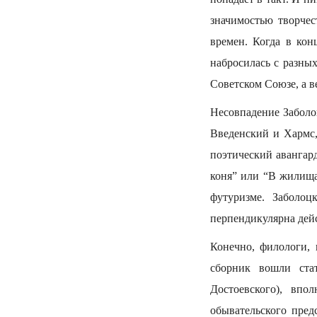
значимостью творчес
времен. Когда в ко
набросилась с разны
Советском Союзе, а в
Несовпадение Заболоц
Введенский и Хармс,
поэтический авангард
коня” или “В жилища
футуризме. Заболо
перпендикулярна дейс
Конечно, филологи, 
сборник вошли ста
Достоевского), впо
обывательского пред