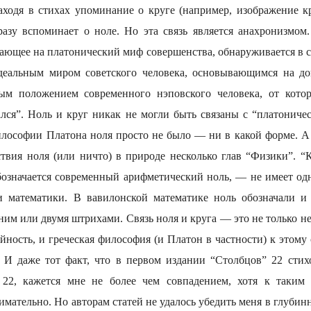
находя в стихах упоминание о круге (например, изображение к
сразу вспоминает о ноле. Но эта связь является анахронизмом
ющее на платонический миф совершенства, обнаруживается в с
еальным миром советского человека, основывающимся на д
лым положением современного нэповского человека, от котор
лся”. Ноль и круг никак не могли быть связаны с “платониче
илософии Платона ноля просто не было — ни в какой форме. А
тствия ноля (или ничто) в природе несколько глав “Физики”. “
обозначается современный арифметический ноль, — не имеет од
и математики. В вавилонской математике ноль обозначали и
им или двумя штрихами. Связь ноля и круга — это не только н
айность, и греческая философия (и Платон в частности) к этом
 И даже тот факт, что в первом издании “Столбцов” 22 сти
22, кажется мне не более чем совпадением, хотя к таким 
имательно. Но авторам статей не удалось убедить меня в глубин