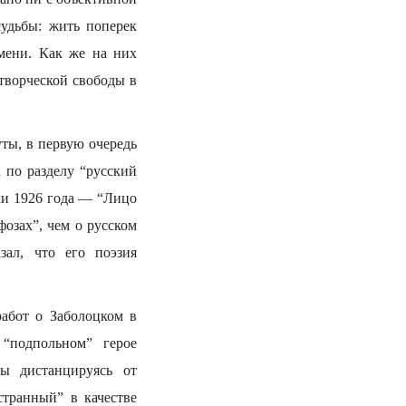
судьбы: жить поперек
мени. Как же на них
творческой свободы в
уты, в первую очередь
 по разделу “русский
ихи 1926 года — “Лицо
озах”, чем о русском
ал, что его поэзия
работ о Заболоцком в
“подпольном” герое
бы дистанцируясь от
странный” в качестве