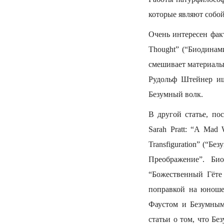
которые являют собой
Очень интересен факт
Thought” (“Биодинам
смешивает материалы
Рудольф Штейнер ищ
Безумный волк.
В другой статье, по
Sarah Pratt: “A Mad W
Transfiguration” (“Б
Преображение”. Би
“Божественный Гёте
поправкой на юноше
Фаустом и Безумным 
статьи о том, что Б