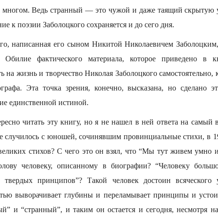
 о многом. Ведь странный — это чужой и даже таящий скрытую у
е к поэзии Заболоцкого сохраняется и до сего дня.
го, написанная его сыном Никитой Николаевичем Заболоцким,
. Обилие фактического материала, которое приведено в к
ь на жизнь и творчество Николая Заболоцкого самостоятельно,
графа. Эта точка зрения, конечно, высказана, но сделано э
ние единственной истиной.
ресно читать эту книгу, но я не нашел в ней ответа на самый 
же случилось с юношей, сочинявшим провинциальные стихи, в 1
великих стихов? С чего это он взял, что “Мы тут живем умно 
лову человеку, описанному в биографии? “Человеку больш
 твердых принципов”? Такой человек достоин всяческого 
стью выворачивает глубины и переламывает принципы и усто
й” и “странный”, и таким он остается и сегодня, несмотря на