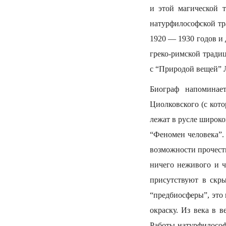
и этой магической 
натурфилософской тр
1920 — 1930 годов и
греко-римской традиц
с “Природой вещей” 
Биограф напоминае
Циолковского (с кот
лежат в русле широк
“Феномен человека”.
возможности прочесть
ничего неживого и ч
присутствуют в скр
“предбиосферы”, это
окраску. Из века в 
Работы натурфилософ