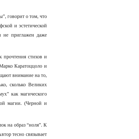
”, говорит о том, что
фской и эстетической
н не приглажен даже
к прочтения стихов и
 Марко Каратоццоло и
ащают внимание на то,
ько, сколько Великих
ух” как магического
кой магии. (Черной и
ок на образ “ноля”. К
Автор тесно связывает