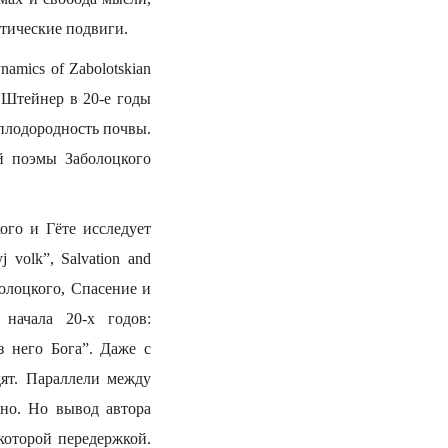
этические подвиги.
amics of Zabolotskian
 Штейнер в 20-е годы
плодородность почвы.
й поэмы Заболоцкого
ого и Гёте исследует
j volk”, Salvation and
болоцкого, Спасение и
начала 20-х годов:
 него Бога”. Даже с
ят. Параллели между
ьно. Но вывод автора
которой передержкой.