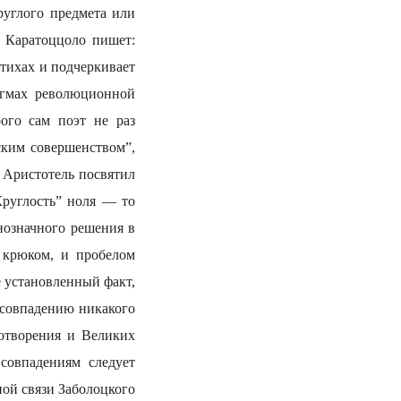
руглого предмета или
. Каратоццоло пишет:
тихах и подчеркивает
огмах революционной
ого сам поэт не раз
ским совершенством”,
 Аристотель посвятил
Круглость” ноля — то
нозначного решения в
 крюком, и пробелом
е установленный факт,
у совпадению никакого
хотворения и Великих
совпадениям следует
ной связи Заболоцкого