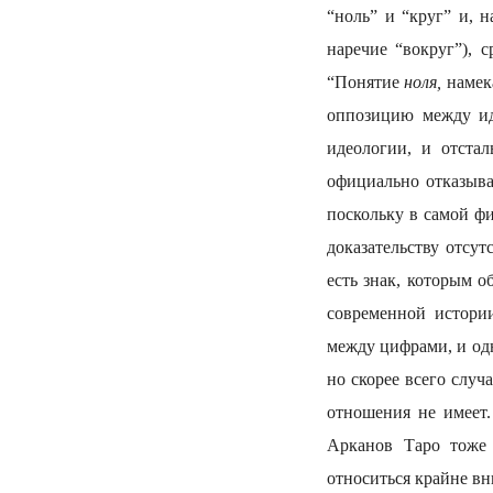
“ноль” и “круг” и, 
наречие “вокруг”), 
“Понятие
ноля,
намека
оппозицию между ид
идеологии, и отста
официально отказыва
поскольку в самой ф
доказательству отсу
есть знак, которым 
современной истори
между цифрами, и одн
но скорее всего случ
отношения не имеет.
Арканов Таро тоже 
относиться крайне вн