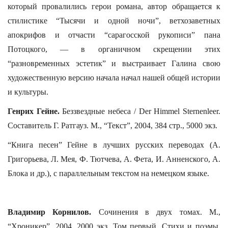
который провалились герои романа, автор обращается к
стилистике “Тысячи и одной ночи”, ветхозаветных
апокрифов и отчасти “сарагосской рукописи” пана
Потоцкого, — в органичном скрещении этих
“разновременных эстетик” и выстраивает Галина свою
художественную версию начала начал нашей общей истории
и культуры.
Генрих Гейне.
Беззвездные небеса / Der Himmel Sternenleer.
Составитель Г. Ратгауз. М., “Текст”, 2004, 384 стр., 5000 экз.
“Книга песен” Гейне в лучших русских переводах (А.
Григорьева, Л. Мея, Ф. Тютчева, А. Фета, И. Анненского, А.
Блока и др.), с параллельным текстом на немецком языке.
Владимир Корнилов.
Сочинения в двух томах. М.,
“Хроникер”, 2004, 2000 экз. Том первый. Стихи и поэмы.