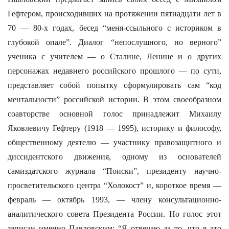
Гефтером, происходивших на протяжении пятнадцати лет в
70 — 80-х годах, бесед “меня-ссыльного с историком в
глубокой опале”. Диалог “непослушного, но верного”
ученика с учителем — о Сталине, Ленине и о других
персонажах недавнего российского прошлого — по сути,
представляет собой попытку сформулировать сам “код
ментальности” российской истории. В этом своеобразном
соавторстве основной голос принадлежит Михаилу
Яковлевичу Гефтеру (1918 — 1995), историку и философу,
общественному деятелю — участнику правозащитного и
диссидентского движения, одному из основателей
самиздатского журнала “Поиски”, президенту научно-
просветительского центра “Холокост” и, короткое время —
февраль — октябрь 1993, — члену консультационно-
аналитического совета Президента России. Но голос этот
записан именно Павловским: “Я отвечаю за то, что я это