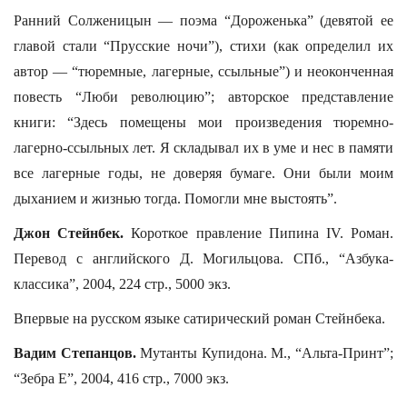
Ранний Солженицын — поэма “Дороженька” (девятой ее
главой стали “Прусские ночи”), стихи (как определил их
автор — “тюремные, лагерные, ссыльные”) и неоконченная
повесть “Люби революцию”; авторское представление
книги: “Здесь помещены мои произведения тюремно-
лагерно-ссыльных лет. Я складывал их в уме и нес в памяти
все лагерные годы, не доверяя бумаге. Они были моим
дыханием и жизнью тогда. Помогли мне выстоять”.
Джон Стейнбек.
Короткое правление Пипина IV. Роман.
Перевод с английского Д. Могильцова. СПб., “Азбука-
классика”, 2004, 224 стр., 5000 экз.
Впервые на русском языке сатирический роман Стейнбека.
Вадим Степанцов.
Мутанты Купидона. М., “Альта-Принт”;
“Зебра Е”, 2004, 416 стр., 7000 экз.