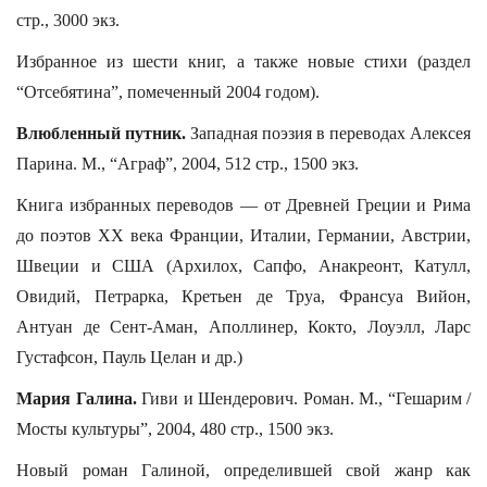
стр., 3000 экз.
Избранное из шести книг, а также новые стихи (раздел
“Отсебятина”, помеченный 2004 годом).
Влюбленный путник.
Западная поэзия в переводах Алексея
Парина. М., “Аграф”, 2004, 512 стр., 1500 экз.
Книга избранных переводов — от Древней Греции и Рима
до поэтов XX века Франции, Италии, Германии, Австрии,
Швеции и США (Архилох, Сапфо, Анакреонт, Катулл,
Овидий, Петрарка, Кретьен де Труа, Франсуа Вийон,
Антуан де Сент-Аман, Аполлинер, Кокто, Лоуэлл, Ларс
Густафсон, Пауль Целан и др.)
Мария Галина.
Гиви и Шендерович. Роман. М., “Гешарим /
Мосты культуры”, 2004, 480 стр., 1500 экз.
Новый роман Галиной, определившей свой жанр как