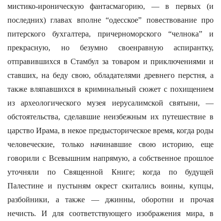
мистико-ироническую фантасмагорию, — в первых (и
последних) главах вполне “одесское” повествование про
питерского бухгалтера, причерноморского “челнока” и
прекрасную, но безумно своенравную аспирантку,
отправившихся в Стамбул за товаром и приключениями и
ставших, на беду свою, обладателями древнего перстня, а
также вляпавшихся в криминальный сюжет с похищением
из археологического музея иерусалимской святыни, —
обстоятельства, сделавшие неизбежным их путешествие в
царство Ирама, в некое предысторическое время, когда роды
человеческие, только начинавшие свою историю, еще
говорили с Всевышним напрямую, а собственное прошлое
уточняли по Священной Книге; когда по будущей
Палестине и пустыням окрест скитались воины, купцы,
разбойники, а также — джинны, оборотни и прочая
нечисть. И для соответствующего изображения мира, в