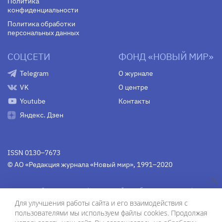
Политика
конфиденциальности
Политика обработки
персональных данных
СОЦСЕТИ
ФОНД «НОВЫЙ МИР»
Telegram
О журнале
VK
О центре
Youtube
Контакты
Яндекс. Дзен
ISSN 0130–7673
© АО «Редакция журнала «Новый мир», 1991–2020
Свидетельство Федеральной службы по надзору в сфере
связи, информационных технологий и массовых
Для улучшения работы сайта и его взаимодействия с
коммуникаций
средства массовой информации
пользователями мы используем файлы cookies. Продолжая
(Роскомнадзор)
ПИ № Фс 77-75754 от 13 июня 2019 г.