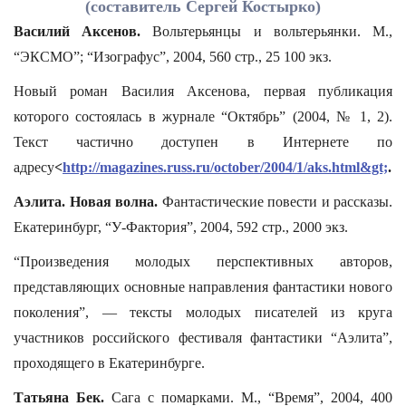
(составитель Сергей Костырко)
Василий Аксенов.
Вольтерьянцы и вольтерьянки. М.,
“ЭКСМО”; “Изографус”, 2004, 560 стр., 25 100 экз.
Новый роман Василия Аксенова, первая публикация
которого состоялась в журнале “Октябрь” (2004, № 1, 2).
Текст частично доступен в Интернете по
адресу
<
http://magazines.russ.ru/october/2004/1/aks.html&gt;
.
Аэлита. Новая волна.
Фантастические повести и рассказы.
Екатеринбург, “У-Фактория”, 2004, 592 стр., 2000 экз.
“Произведения молодых перспективных авторов,
представляющих основные направления фантастики нового
поколения”, — тексты молодых писателей из круга
участников российского фестиваля фантастики “Аэлита”,
проходящего в Екатеринбурге.
Татьяна Бек.
Сага с помарками. М., “Время”, 2004, 400