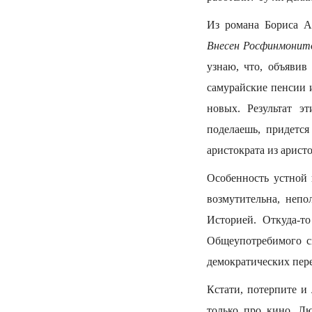
Из романа Бориса 
Внесен Росфинмонит
узнаю, что, объяви
самурайские пенсии 
новых. Результат э
поделаешь, придетс
аристократа из арист
Особенность устной 
возмутительна, непо
Историей. Откуда-т
Общеупотребимого см
демократических пер
Кстати, потерпите и
только про кино. Л