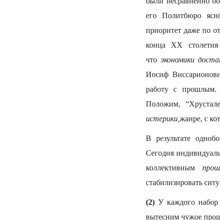
были несравненно б
его Политбюро ясн
приоритет даже по о
конца XX столетия
что
экономики доста
Иосиф Виссарионови
работу с прошлым. 
Положим, “Хрустал
истерики,
жанре, с к
В результате одно
Сегодня индивидуа
коллективным
про
стабилизировать ситу
(2)
У каждого набор 
вытесним чужое про