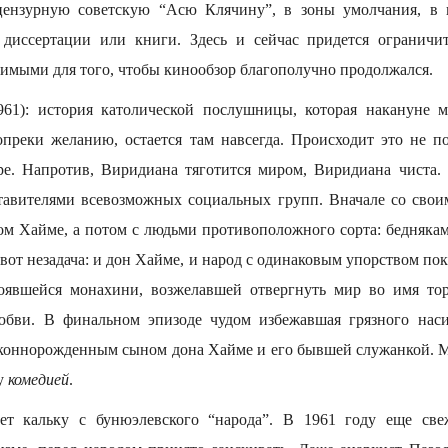
ензурную советскую “Асю Клячину”, в зоны умолчания, в 
диссертации или книги. Здесь и сейчас придется огранич
димыми для того, чтобы кинообзор благополучно продолжался.
961): история католической послушницы, которая накануне м
опреки желанию, остается там навсегда. Происходит это не п
ре. Напротив, Виридиана тяготится миром, Виридиана чиста.
ставителями всевозможных социальных групп. Вначале со сво
ом Хайме, а потом с людьми противоположного сорта: бедняка
от незадача: и дон Хайме, и народ с одинаковым упорством по
тоявшейся монахини, возжелавшей отвергнуть мир во имя тор
любви. В финальном эпизоде чудом избежавшая грязного наси
законнорожденным сыном дона Хайме и его бывшей служанкой. 
ну
комедией
.
ет кальку с бунюэлевского “народа”. В 1961 году еще св