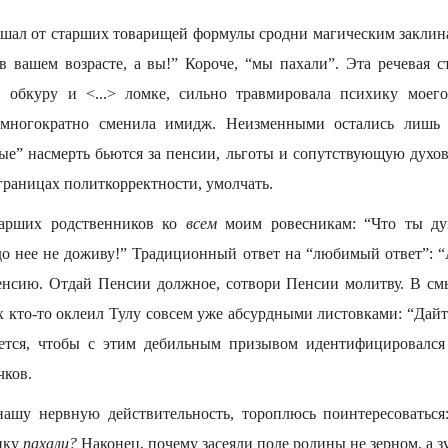
ышал от старших товарищей формулы сродни магическим заклин
 вашем возрасте, а вы!” Короче, “мы пахали”. Эта речевая с
й обкуру и <...> ломке, сильно травмировала психику моег
а многократно сменила имидж. Неизменными остались лишь
ые” насмерть бьются за пенсии, льготы и сопутствующую духовн
 границах политкорректности, умолчать.
арших родственников ко
всем
моим ровесникам: “Что ты ду
о нее не доживу!” Традиционный ответ на “любимый ответ”: 
нсию. Отдай Пенсии должное, сотвори Пенсии молитву. В см
х кто-то оклеил Тулу совсем уже абсурдными листовками: “Дай
чется, чтобы с этим дебильным призывом идентифицировался 
чков.
нашу нервную действительность, тороплюсь поинтересоваться
янку
пахали?
Наконец, почему засеяли поле родины не зерном, а з