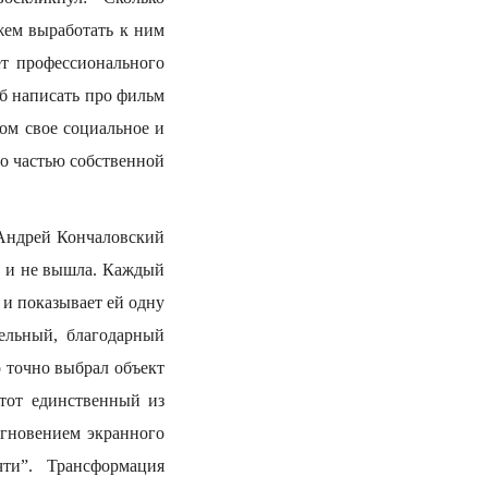
ожем выработать к ним
ет профессионального
б написать про фильм
ом свое социальное и
го частью собственной
 Андрей Кончаловский
к и не вышла. Каждый
 и показывает ей одну
ельный, благодарный
 точно выбрал объект
 тот единственный из
мгновением экранного
ти”. Трансформация