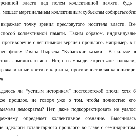
урсивной власти над полем коллективной памяти, будь 
 мешает маргинальным коллективным субъектам собирать
собс
 выражает точку зрения пресловутого носителя власти. В
способ коллективной памяти. Таким образом, индивидуал
в противоречие с легитимной версией прошлого. Например, в 
ачен фильм Ивана Пырьева “Кубанские казаки”. В фильме п
столы ломились от яств. Нет, на самом деле крестьяне голодали
озражали иные критики картины, противопоставляя канонизир
ыт
.
удалось ли “устным историкам” постсоветской эпохи хотя б
кое прошлое, не говоря уже о том, чтобы полностью его
ваемым
демократам? Нет, даже подкорректировать не удалось
прежнему определяет коллективное сознание. Выяснилас
ие идеологи тоталитарного прошлого во главе с семинаристо