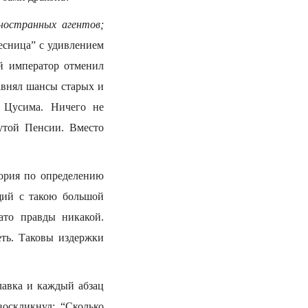
остранных агентов;
есница” с удивлением
й император отменил
авнял шансы старых и
: Цусима. Ничего не
утой Пенсии. Вместо
тория по определению
щий с такою большой
зато правды никакой.
еть. Таковы издержки
лавка и каждый абзац
оскликнул: “Сколько