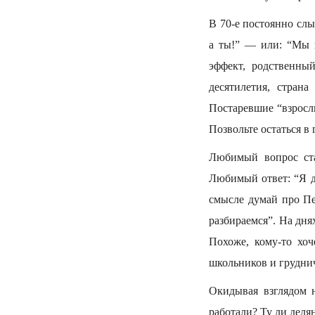
В 70-е постоянно сл
а ты!” — или: “Мы в
эффект, родственны
десятилетия, стран
Постаревшие “взросл
Позвольте остаться в
Любимый вопрос ст
Любимый ответ: “Я д
смысле думай про Пе
разбираемся”. На дня
Похоже, кому-то хо
школьников и грудни
Окидывая взглядом 
работали? Ту ли дел