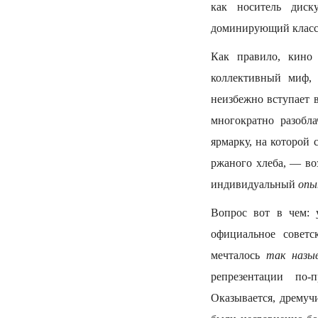
как носитель диск
доминирующий класс,
Как правило, кино
коллективный миф, 
неизбежно вступает 
многократно разобл
ярмарку, на которой 
ржаного хлеба, — в
индивидуальный
оп
Вопрос вот в чем: 
официальное советс
мечталось
так
назы
репрезентации по-
Оказывается, дремуч