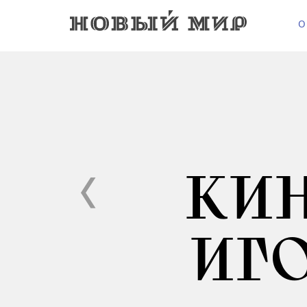
О
КИ
ИГ