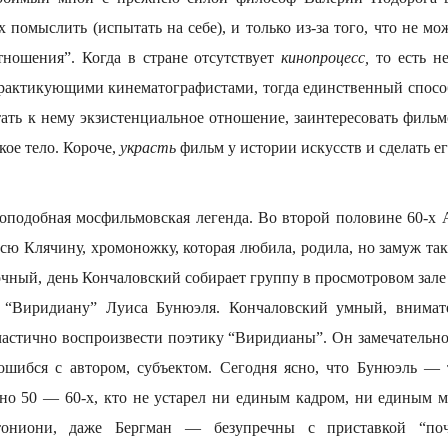
 помыслить (испытать на себе), и только из-за того, что не м
тношения”. Когда в стране отсутствует
кинопроцесс,
то есть н
практикующими кинематографистами, тогда единственный спосо
ать к нему экзистенциальное отношение, заинтересовать фильм
кое тело. Короче,
украсть
фильм у истории искусств и сделать е
оподобная мосфильмовская легенда. Во второй половине 60-х
сю Клячину, хромоножку, которая любила, родила, но замуж та
чный, день Кончаловский собирает группу в просмотровом зале
“Виридиану” Луиса Бунюэля. Кончаловский умный, внимат
 частично воспроизвести поэтику “Виридианы”. Он замечательно
ошибся с автором, субъектом. Сегодня ясно, что Бунюэль —
но 50 — 60-х, кто не устарел ни единым кадром, ни единым 
ониони, даже Бергман — безупречны с приставкой “поч