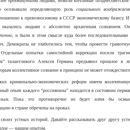
олее
продвинутыми
людьми, нежели кичливые позднесоветские
о осознавали определяющую роль
социального воображаемо
тношению к превозносимому в СССР экономическому базису. И
 оказались людьми с абсолютно архаичным сознанием. Они
точно,
и были в этом смысле куда более последовательными 
ч. Демократы не озаботились тем, чтобы провести грамотну
Отдельные попытки самостийной коррекции носили трагик
ев” талантливого Алексея Германа предъявил прошлое в
ж
оторым коллективное сознание в принципе не может отождествить
боких криминально-экономических реформ имеем
коллективну
льный
опыт
каждого “россиянина” находится в состоянии перма
шлым
. Пока это противоречие не будет
хотя бы
осмыс
ацию в стране обречены на провал.
своих устных историй. Давайте рассказывать друг другу уст
шлое — нашим опытом.