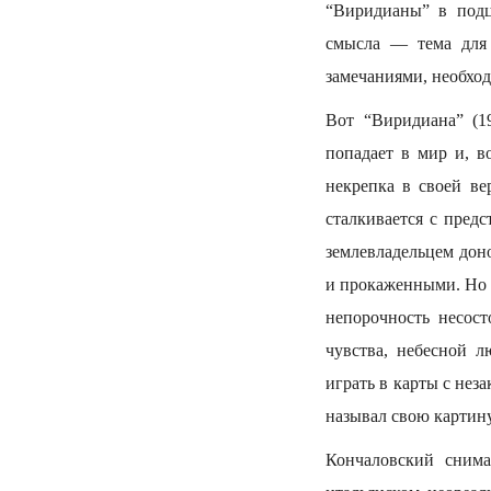
“Виридианы” в подц
смысла — тема для 
замечаниями, необхо
Вот “Виридиана” (1
попадает в мир и, в
некрепка в своей ве
сталкивается с пред
землевладельцем дон
и прокаженными. Но в
непорочность несос
чувства, небесной 
играть в карты с не
называл свою карти
Кончаловский снима