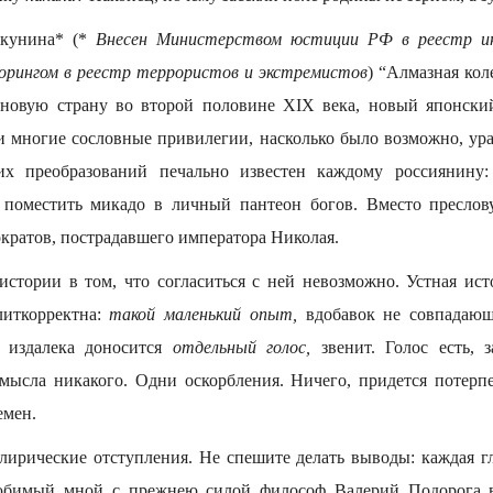
Акунина* (*
Внесен Министерством юстиции РФ в реестр ин
орингом в реестр террористов и экстремистов
) “Алмазная кол
в новую страну во второй половине XIX века, новый японски
и многие сословные привилегии, насколько было возможно, ур
тих преобразований печально известен каждому россиянину
я поместить микадо в личный пантеон богов. Вместо преслов
ократов, пострадавшего императора Николая.
истории в том, что согласиться с ней невозможно. Устная ис
литкорректна:
такой
маленький опыт,
вдобавок не совпадаю
о издалека доносится
отдельный голос,
звенит. Голос есть, 
ысла никакого. Одни оскорбления. Ничего, придется потерп
емен.
 лирические отступления. Не спешите делать выводы: каждая г
юбимый мной с прежнею силой философ Валерий Подорога в