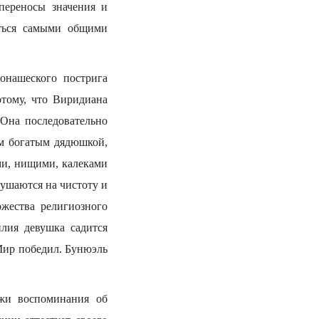
переносы значения и
иться самыми общими
онашеского пострига
отому, что Виридиана
 Она последовательно
им богатым дядюшкой,
ми, нищими, калеками
кушаются на чистоту и
жества религиозного
лия девушка садится
Мир победил. Бунюэль
ежи воспоминания об