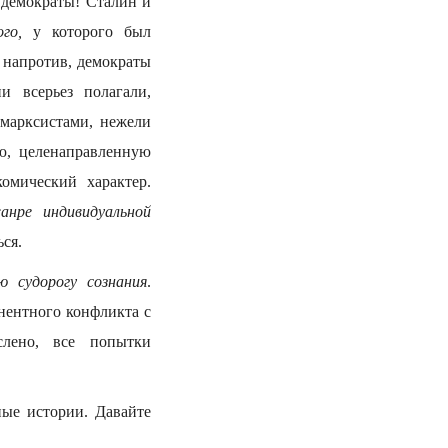
 демократы! Сталин и
го,
у которого был
 напротив, демократы
 всерьез полагали,
марксистами, нежели
ю, целенаправленную
омический характер.
анре индивидуальной
ся.
ю судорогу сознания
.
нентного конфликта с
лено, все попытки
ные истории. Давайте