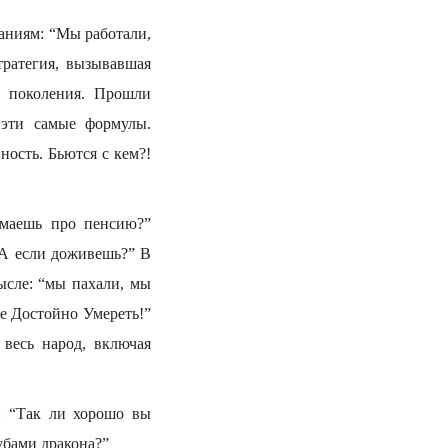
аниям: “Мы работали,
тратегия, вызывавшая
о поколения. Прошли
 эти самые формулы.
ость. Бьются с кем?!
маешь про пенсию?”
“А если доживешь?” В
ысле: “мы пахали, мы
те Достойно Умереть!”
весь народ, включая
: “Так ли хорошо вы
убами дракона?”