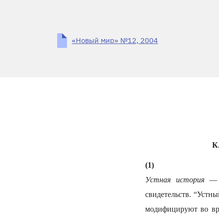
«Новый мир» №12, 2004
К
(1)
Устная история
— т
свидетельств. “Устн
модифицируют во вре