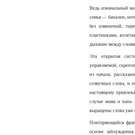
Ведь изначальный ма
семья — банален, нич
без изменений, тир
пластинками, вплета
дыхание между слоям
Эта открытая сист
управляемой, скрепл
из начала, рассказа
созвучных слова, и э
настоящему привлека
случае мама и папа
выращены слова уже 
Повторяющийся фраг
основе заблуждения