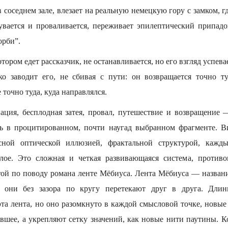
 соседнем зале, влезает на реальную немецкую гору с замком, гд
увается и проваливается, переживает эпилептический припад
орби”.
тором едет рассказчик, не останавливается, но его взгляд успев
ко заводит его, не сбивая с пути: он возвращается точно ту
точно туда, куда направлялся.
ация, бесплодная затея, провал, путешествие и возвращение
ь в процитированном, почти наугад выбранном фрагменте. Ви
усной оптической иллюзией, фрактальной структурой, кажд
елое. Это сложная и четкая развивающаяся система, против
ой по поводу романа ленте Мёбиуса. Лента Мёбиуса — название
 они без зазора по кругу перетекают друг в друга. Дли
эта лента, но оно разомкнуто в каждой смысловой точке, новы
вшее, а укрепляют сетку значений, как новые нити паутины. 