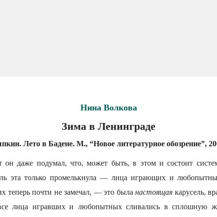
Нина Волкова
Зима в Ленинграде
кин. Лето в Бадене. М., “Новое литературное обозрение”, 200
нт он даже подумал, что, может быть, в этом и состоит систе
сль эта только промелькнула — лица играющих и любопытны
 их теперь почти не замечал, — это была
настоящая
карусель, в
 все лица игравших и любопытных сливались в сплошную ж