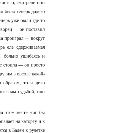
вистью, смотрели они
им было теперь далеко
еперь уже были где-то
дворец — он поставил
ова проиграл — вокруг
ерь еле сдерживаемая
ы, больно ушибаясь и
не стоила — он просто
ругим в ореоле какой-
 образом, то и дело
мые нам судьбой, или
на этом месте мог бы
падает на каторгу и к
ся в Баден к рулетке