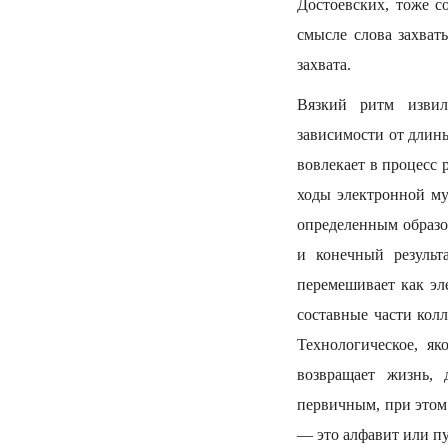
Достоевских, тоже с
смысле слова захват
захвата.
Вязкий ритм извил
зависимости от длины
вовлекает в процесс 
ходы электронной му
определенным образо
и конечный результ
перемешивает как эл
составные части кол
Технологическое, як
возвращает жизнь,
первичным, при этом
— это алфавит или п