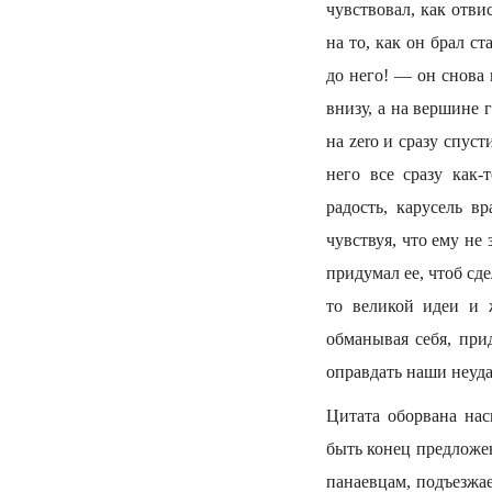
чувствовал, как отви
на то, как он брал с
до него! — он снова 
внизу, а на вершине
на zero и сразу спус
него все сразу как-
радость, карусель в
чувствуя, что ему не
придумал ее, чтоб сд
то великой идеи и 
обманывая себя, при
оправдать наши неуд
Цитата оборвана нас
быть конец предложен
панаевцам, подъезжа