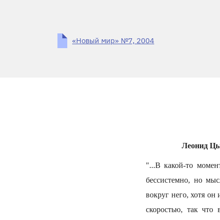
«Новый мир» №7, 2004
Леонид Цып
"...В какой-то моме
бессистемно, но мы
вокруг него, хотя он
скоростью, так что