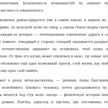
сконечным. Бесконечность возможностей не означает бе
ь жесткого и умышленного.
вижения демонстрируется уже в самом начале, в первом же 
прямо, по железной колее на север, а сквозь стекло видны све
каждая из которых — потенциальное ответвление дороги и с
 темноте, отводящей в сторону станцией оказывается раскрыта
путешественник закрывает на остановках, чтоб снова 
ния. От букв его взгляд может отвлечься в окно, где новые ог
 обозначают еще один возможный приток, слой жизни, как люб
 еще один слой памяти.
жит в руках автор-рассказчик, — дневник Анны Григорьев
у нелюбимого близкого человека, почти рассыпавшееся на
рь читается под стук колес поезда — физическую историю кн
 романа. Рулетка, карусель и паутина, три постоянных т