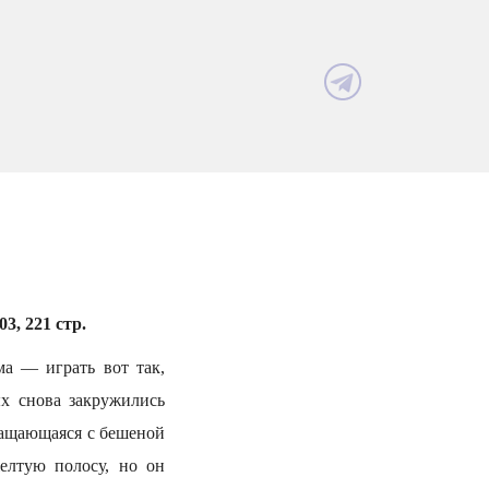
3, 221 стр.
ма — играть вот так,
х снова закружились
ращающаяся с бешеной
елтую полосу, но он