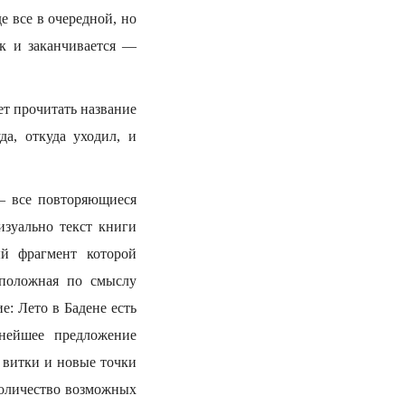
е все в очередной, но
ок и заканчивается —
ает прочитать название
да, откуда уходил, и
 — все повторяющиеся
зуально текст книги
ый фрагмент которой
оположная по смыслу
: Лето в Бадене есть
ннейшее предложение
е витки и новые точки
Количество возможных