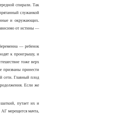
чередной спирали. Так
запрятанный служанкой
енные и окружающих.
зависимо от истины —
 беременна — ребенок
водят к проигрышу, и
утешествие тоже верх
не призваны принести
й сети. Главный плод
родолжения. Если же
 шаткий, путает их и
. АГ мерещится мачта,