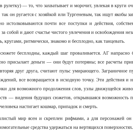
 рулетку) — то, что захватывает и морочит, увлекая в круги о
, так он ругается с хозяйкой или Тургеневым, так ищут якобы 
но истолковываются почти все поступки и действия, собств
 за собой и дают счастье чистого увлечения и освобождения не
ь, кругами, ритмически, знакомо и бесплодно, как танцевать.
 сюжете бесплодны, каждый шаг проваливается. АГ напрасно
асно присылает деньги — они будут потеряны; все расчеты при
овторяя друг друга, считают пульс умирающего. Заграничное п
ждений, все возвращается в исходную точку. Эти действия и 
очки для возможного продолжения слов, узлы движущейся живо
рств — видения будущих сюжетов, открывшаяся возможность п
 человека настигает кошмар, припадок и смерть.
илистый мир ясен и скреплен рифмами, а для персонажей он
омогательные средства удержаться на вертящихся поверхностях