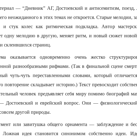
териал — “Дневник” АГ, Достоевский и антисемитизм, поезд, 
его неожиданного в этих темах не откроется. Старые мелодии, з
е и стук колес как ритмическая подкладка. Автор мастерс
ет одну мелодию в другую, меняет ритм, и новый сюжет новой
и склеившихся страниц.
ема оказывается одновременно очень жестко структуриро
енной разнообразными рифмами. (Так в финальной сцене смерт
нный чуть-чуть переставленными словами, который отличаетс
то повторение складывает историю.) Текст превосходит собстве
тельный человек предъявляет себя миру помимо биографий м
 — Достоевский и еврейский вопрос. Они — физиологический 
совсем другой природы.
мент или завитушка общего орнамента — заблуждение и бес
. Ложная идея становится синонимом собственно идеи. Ид