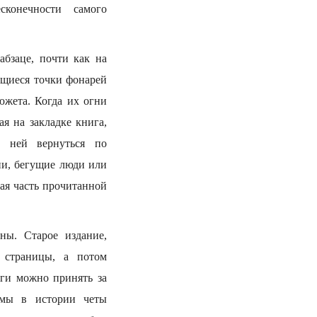
сконечности самого
абзаце, почти как на
тящиеся точки фонарей
южета. Когда их огни
я на закладке книга,
к ней вернуться по
ни, бегущие люди или
ая часть прочитанной
ны. Старое издание,
 страницы, а потом
иги можно принять за
емы в истории четы