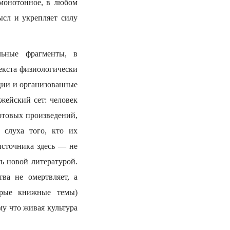
 монотонное, в любом
ысл и укрепляет силу
льные фрагменты, в
текста физиологически
ации и организованные
жейский сет: человек
отовых произведений,
 слуха того, кто их
источника здесь — не
ь новой литературой.
тва не омертвляет, а
арые книжные темы)
у что живая культура