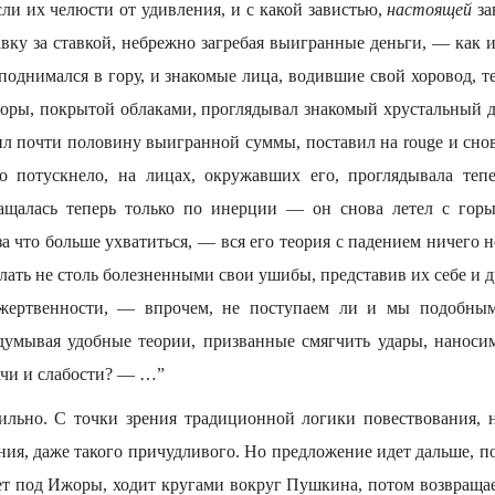
сли их челюсти от удивления, и с какой завистью,
настоящей
за
тавку за ставкой, небрежно загребая выигранные деньги, — как 
поднимался в гору, и знакомые лица, водившие свой хоровод, т
 горы, покрытой облаками, проглядывал знакомый хрустальный 
тил почти половину выигранной суммы, поставил на rouge и сн
то потускнело, на лицах, окружавших его, проглядывала теп
ращалась теперь только по инерции — он снова летел с гор
 за что больше ухватиться, — вся его теория с падением ничего 
елать не столь болезненными свои ушибы, представив их себе и д
жертвенности, — впрочем, не поступаем ли и мы подобным
думывая удобные теории, призванные смягчить удары, наноси
ачи и слабости? — …”
ильно. С точки зрения традиционной логики повествования, 
ия, даже такого причудливого. Но предложение идет дальше, по
ет под Ижоры, ходит кругами вокруг Пушкина, потом возвращает