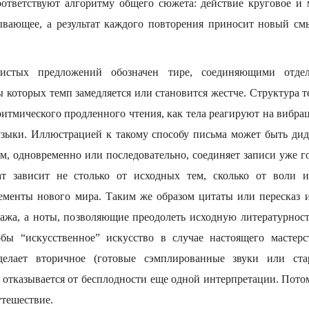
оответствуют алгоритму общего сюжета: действие круговое и
ывающее, а результат каждого повторения приносит новый см
истых предложений обозначен тире, соединяющими отде
 которых темп замедляется или становится жестче. Структура 
ритмического продленного чтения, как тела реагируют на вибр
зыки. Иллюстрацией к такому способу письма может быть дид
м, одновременно или последовательно, соединяет записи уже г
ат зависит не столько от исходных тем, сколько от воли и
ементы нового мира. Таким же образом цитаты или пересказ 
лажа, а ноты, позволяющие преодолеть исходную литературност
обы “искусственное” искусство в случае настоящего мастерс
 делает вторичное (готовые сэмплированные звуки или ст
 отказывается от бесплодности еще одной интерпретации. Потом
утешествие.