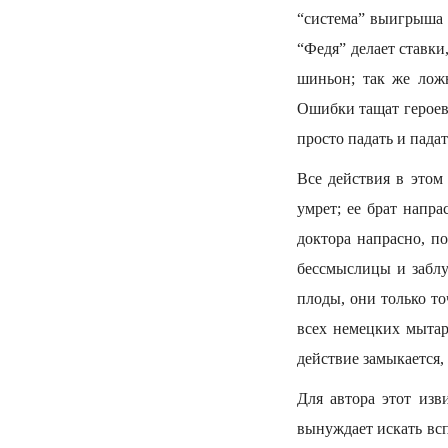
“система” выигрыша в
“Федя” делает ставки
шиньон; так же лож
Ошибки тащат героев
просто падать и падат
Все действия в этом
умрет; ее брат напр
доктора напрасно, п
бессмыслицы и заблу
плоды, они только т
всех немецких мыта
действие замыкается,
Для автора этот изв
вынуждает искать всп