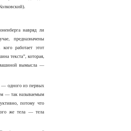
Жолковский).
оненберга навряд ли
чае, предназначены
 кого работает этот
ина текста”, которая,
 “машиной вымысла —
о — одного из первых
ием — так называемым
уктивно, потому что
того же тела — тела