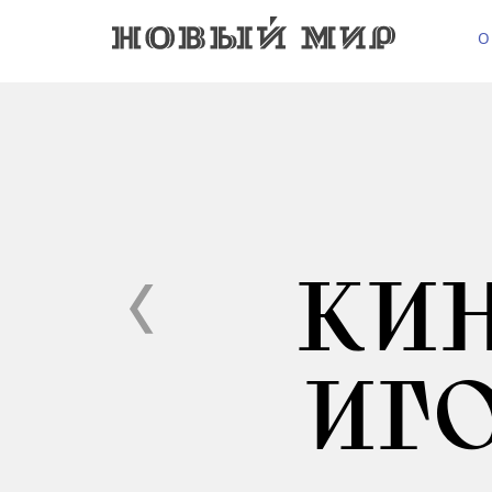
О
КИ
ИГ