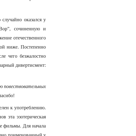
 случайно оказался у
“Вор”, сочиненную и
жение отечественного
рой ниже. Постепенно
сле чего безжалостно
 парный дивертисмент:
ю повествовательных
пасибо!
елен к употреблению.
ов эта эзотерическая
ые фильмы. Для начала
мерно поименованный у