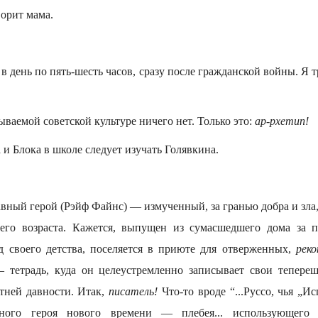
орит мама.
 в день по пять-шесть часов, сразу после гражданской войны. Я т
ываемой советской культуре ничего нет. Только это:
ар-рхетип!
 и Блока в школе следует изучать Голявкина.
авный герой (Рэйф Файнс) — измученный, за гранью добра и зл
его возраста. Кажется, выпущен из сумасшедшего дома за п
д своего детства, поселяется в приюте для отверженных,
рек
 тетрадь, куда он целеустремленно записывает свои тепере
тней давности. Итак,
писатель!
Что-то вроде “...Руссо, чья „И
рного героя нового времени — плебея... использующего