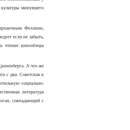
й культуры минувшего
 архаичным Феллини,
едует если не забыть,
ь чтение кинообзора
Кроненберга. А что же
та с два. Советская и
нтильную социально-
ственная литература
логан, совпадающий с