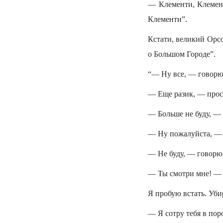
— Клементи, Клемент
Клементи”.
Кстати, великий Орс
о Большом Городе”.
“— Ну все, — говорю 
— Еще разик, — прос
— Больше не буду, — 
— Ну пожалуйста, — 
— Не буду, — говорю 
— Ты смотри мне! — 
Я пробую встать. Уб
— Я сотру тебя в пор