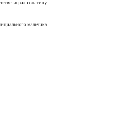
тстве играл сонатину
инциального мальчика