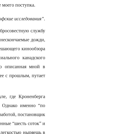
е моего поступка.
фские исследования”.
обросовестную службу
 нескончаемые дожди,
решающего кинообзора
иального канадского
ко описанная мной в
щее с прошлым, путает
ле, где Кроненберга
. Однако именно “по
 работой, постановщик
енные “шесть соток” и
 легкостью ныряешь в