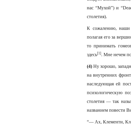
нас “Мухой”) и “Dea
столетия).
К сожалению, наши 
полагая его за верш
то принимать гомео
[1]
здесь
. Мне нечем п
(4)
Ну хорошо, западн
на внутренних фронта
наследующая ей пос
психологическую по
столетия — так назы
названием повести В
“— Ах, Клементи, Кл