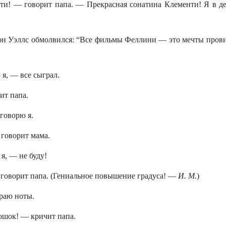
и! — говорит папа. — Прекрасная сонатина Клементи! Я в де
он Уэллс обмолвился: “Все фильмы Феллини — это мечты пров
я, — все сыграл.
ит папа.
говорю я.
говорит мама.
я, — не буду!
говорит папа. (Гениальное повышение градуса! —
И. М.
)
ираю ноты.
ошок! — кричит папа.