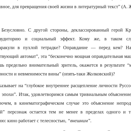
авное, для превращения своей жизни в литературный текст” (А. 
Безусловно. С другой стороны, деклассированный герой Кр
аудиторию и социальный эффект. Кому же, в таком слу
аракули в пухлой тетрадке? Оправдание — перед кем? На
твующий автомат”, эта “бесконечно мощная оправдательная маш
ишь предельно внимательный зритель, окажется в результате
рности и невменимости вины” (опять-таки Жолковский)?
азывает на “глубокое внутреннее расщепление личности Русс
 эпохи”. Итак, удовлетворимся самым тривиальным объяснен
рочем, в кинематографическом случае это объяснение непрод
й” персонаж остается тем не менее в пределах одного и 
ю: кино работает с телесностью,
“внешним”.