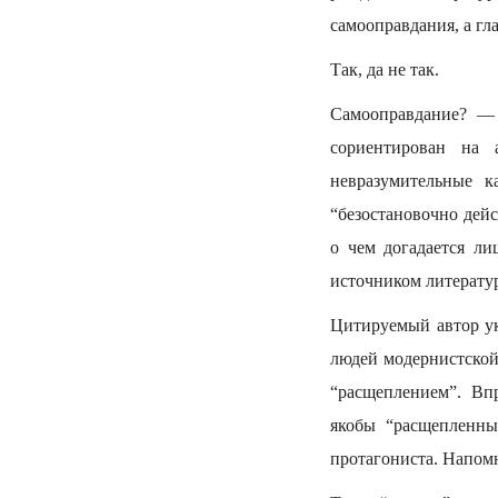
самооправдания, а гл
Так, да не так.
Самооправдание? — 
сориентирован на 
невразумительные к
“безостановочно дейс
о чем догадается л
источником литерату
Цитируемый автор ук
людей модернистской
“расщеплением”. Вп
якобы “расщепленны
протагониста. Напомн