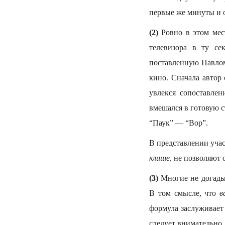
первые же минуты и о
(2)
Ровно в этом мест
телевизора в ту се
поставленную Павлом
кино. Сначала автор
увлекся сопоставлен
вмешался в готовую с
“Паук” — “Вор”.
В представлении уча
клише,
не позволяют о
(3)
Многие не догадыв
В том смысле, что
в
формула заслуживает 
следует внимательно,