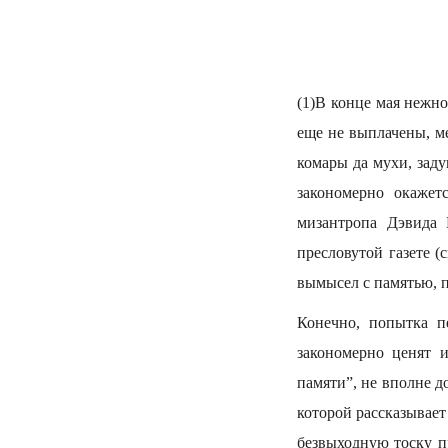
(1)В конце мая нежн
еще не выплачены, м
комары да мухи, зад
закономерно окажет
мизантропа Дэвида 
пресловутой газете (
вымысел с памятью, п
Конечно, попытка п
закономерно ценят 
памяти”, не вполне д
которой рассказывает
безвыходную тоску п