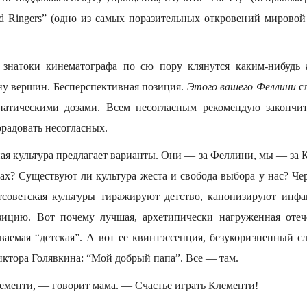
d Ringers” (одно из самых поразительных откровений мирово
знатоки кинематографа по сю пору клянутся каким-нибудь
ину вершин. Бесперспективная позиция.
Этого вашего Феллини
сл
патическими дозами. Всем несогласным рекомендую закончит
орадовать несогласных.
ая культура предлагает варианты. Они — за Феллини, мы — за 
х? Существуют ли культура жеста и свобода выбора у нас? Чер
тсоветская культуры тиражируют детство, канонизируют инфа
зицию. Вот почему лучшая, архетипически нагруженная отече
ваемая “детская”. А вот ее квинтэссенция, безукоризненный с
иктора Голявкина: “Мой добрый папа”. Все — там.
ементи, — говорит мама. — Счастье играть Клементи!