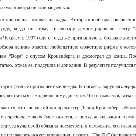
ткуда никогда не возвращаешься.
е произошла роковая накладка. Автор кинообзора совершенно
кунду, когда по этому телевизору демонстрировали ленту 
 Чухраем в 1997 году и тогда же признанную за большое дости
 обзора лениво отметил любопытную сюжетную рифму, о кото
ием “Вора” с опусом Кроненберга и досмотрел до конца. По
татью, отжав ее, подсушив и дополнив. В результате получился
ствуют разные приглашенные звезды. Вторгаясь, нарушая
инерци
существиться самодовольному дискурсу. Что называется, всем с
аются, что канадский кинорежиссер Дэвид Кроненберг обязат
се порядочные люди
(мне кажется, в эпоху девальвации термин
статуса культовой) обязаны посмотреть и осмыслить его главн
 не поддаваясь искусу упрощения, изучить “The Fly” (неправо