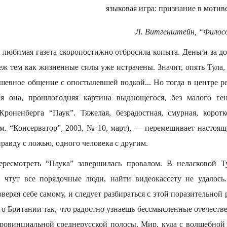
языковая игра: признание в мотив
Л. Витгенштейн, “Филосо
о любимая газета скоропостижно отбросила копыта. Деньги за д
еж тем как жизненные силы уже истрачены. Значит, опять Тула,
ушевное общение с опостылевшей водкой... Но тогда в центре 
ся она, прошлогодняя картина выдающегося, без малого ген
Кроненберга “Паук”. Тяжелая, безрадостная, смурная, корот
см. “Консерватор”, 2003, № 10, март), — перемешивает настоя
равду с ложью, одного человека с другим.
ересмотреть “Паука” завершилась провалом. В неласковой Ту
и чтут все порядочные люди, найти видеокассету не удалось
оверяя себе самому, и следует разбираться с этой поразительной
 о Британии так, что радостно узнаешь бессмысленные отечеств
ровинциальной среднерусской полосы. Мир, куда с волшебной