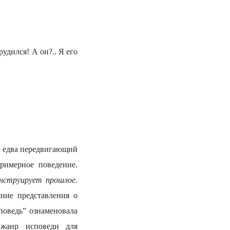
рудился! А он?.. Я его
а, едва передвигающий
римерное поведение.
онструирует прошлое
.
шние представления о
споведь” ознаменовала
 жанр исповеди для