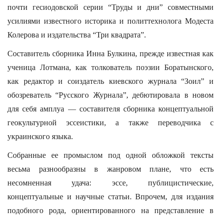
почти гесиодовской серии “Труды и дни” совместными
усилиями известного историка и политтехнолога Модеста
Колерова и издательства “Три квадрата”.
Составитель сборника Инна Булкина, прежде известная как
ученица Лотмана, как толкователь поэзии Боратынского,
как редактор и соиздатель киевского журнала “Зоил” и
обозреватель “Русского Журнала”, дебютировала в новом
для себя амплуа — составителя сборника концептуальной
геокультурной эссеистики, а также переводчика с
украинского языка.
Собранные ее промыслом под одной обложкой тексты
весьма разнообразны в жанровом плане, что есть
несомненная удача: эссе, публицистические,
концептуальные и научные статьи. Впрочем, для издания
подобного рода, ориентированного на представление в