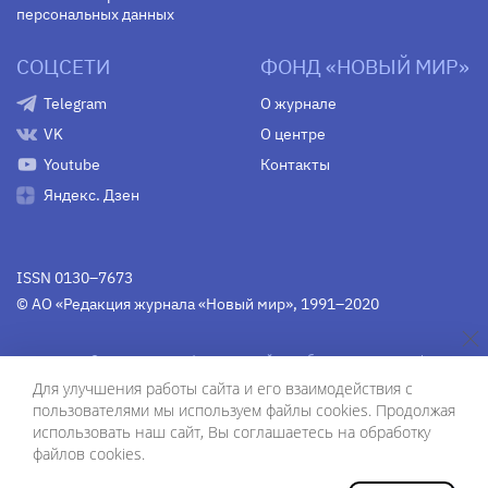
персональных данных
СОЦСЕТИ
ФОНД «НОВЫЙ МИР»
Telegram
О журнале
VK
О центре
Youtube
Контакты
Яндекс. Дзен
ISSN 0130–7673
© АО «Редакция журнала «Новый мир», 1991–2020
Свидетельство Федеральной службы по надзору в сфере
связи, информационных технологий и массовых
Для улучшения работы сайта и его взаимодействия с
коммуникаций
средства массовой информации
пользователями мы используем файлы cookies. Продолжая
(Роскомнадзор)
ПИ № Фс 77-75754 от 13 июня 2019 г.
использовать наш сайт, Вы соглашаетесь на обработку
файлов cookies.
Дизайн — Рустам Габбасов.