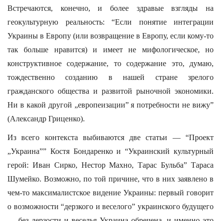
Встречаются, конечно, и более здравые взгляды на
геокультурную реальность: “Если понятие интеграции
Украины в Европу (или возвращение в Европу, если кому-то
так больше нравится) и имеет не мифологическое, но
конструктивное содержание, то содержание это, думаю,
тождественно созданию в нашей стране зрелого
гражданского общества и развитой рыночной экономики.
Ни в какой другой „европеизации” я потребности не вижу”
(Александр Гриценко).
Из всего контекста выбиваются две статьи — “Проект
„Украина”” Костя Бондаренко и “Украинский культурный
герой: Иван Сирко, Нестор Махно, Тарас Бульба” Тараса
Шумейко. Возможно, по той причине, что в них заявлено в
чем-то максималистское видение Украины: первый говорит
о возможности “дерзкого и веселого” украинского будущего
— без дерзости и веселья Украина обречена, и именно это