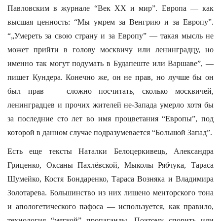
Павловским в журнале “Век XX и мир”. Европа — как
высшая ценность: “Мы умрем за Венгрию и за Европу”.
“„Умереть за свою страну и за Европу” — такая мысль не
может прийти в голову москвичу или ленинградцу, но
именно так могут подумать в Будапеште или Варшаве”, —
пишет Кундера. Конечно же, он не прав, но лучше бы он
был прав — сложно посчитать, сколько москвичей,
ленинградцев и прочих жителей не-Запада умерло хотя бы
за последние сто лет во имя процветания “Европы”, под
которой в данном случае подразумевается “Большой Запад”.
Есть еще тексты Наталки Белоцеркивець, Александра
Гриценко, Оксаны Пахлёвской, Мыколы Рябчука, Тараса
Шумейко, Костя Бондаренко, Тараса Возняка и Владимира
Золотарева. Большинство из них лишено менторского тона
и апологетического пафоса — используется, как правило,
технология “мягкой” пропаганды. Поэтому спорить или