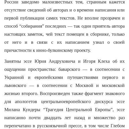
России заведомо малоизвестных тем, странным кажется
отсутствие сведений об авторах и о времени написания или
первой публикации самих текстов. Не вполне прозрачен и
способ “собирания” последних — так один приятель автора
настоящих заметок, чей текст помещен в сборнике, только
от него и в связи с их написанием узнал о своей
причастности к инно-булкинскому проекту.
Занятны эссе Юрия Андруховича и Игоря Клеха об их
ощущении пространства: баварского — в соотнесении с
Украиной и европейскими путешествиями первого и
львовского — в соотнесении с Москвой и московской
жизнью второго. Воспроизведен также фрагмент знакового
для апологетов центральноевропейского дискурса эссе
Милана Кундеры “Трагедия Центральной Европы”, эссе
написанно почти двадцать лет назад и множество раз
перепечатано в русскоязычной прессе, в том числе Глебом