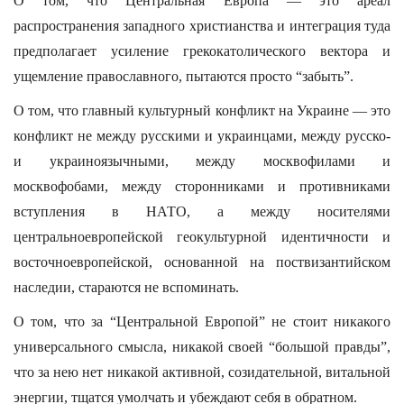
О том, что Центральная Европа — это ареал
распространения западного христианства и интеграция туда
предполагает усиление грекокатолического вектора и
ущемление православного, пытаются просто “забыть”.
О том, что главный культурный конфликт на Украине — это
конфликт не между русскими и украинцами, между русско-
и украиноязычными, между москвофилами и
москвофобами, между сторонниками и противниками
вступления в НАТО, а между носителями
центральноевропейской геокультурной идентичности и
восточноевропейской, основанной на поствизантийском
наследии, стараются не вспоминать.
О том, что за “Центральной Европой” не стоит никакого
универсального смысла, никакой своей “большой правды”,
что за нею нет никакой активной, созидательной, витальной
энергии, тщатся умолчать и убеждают себя в обратном.