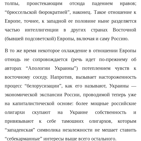
толпы, проистекающим отсюда падением нравов;
“брюссельской бюрократией”, наконец. Такое отношение к
Европе, точнее, к западной ее половине ныне разделяется
частью интеллигенции в других странах Восточной
(бывшей подсоветской) Европы, включая и саму Россию.
В то же время некоторое охлаждение в отношении Европы
отнюдь не сопровождается (речь идет по-прежнему об
авторах “Апологии Украины”) потеплением чувств к
восточному соседу. Напротив, вызывает настороженность
процесс “белорусизации”, как его называют, Украины —
экономической экспансии России, проводимой теперь уже
на капиталистической основе: более мощные российские
олигархи скупают на Украине собственность и
привязывают к себе тамошних олигархов, которым
“западенская” символика незалежности не мешает ставить
“себекарманные” интересы выше всего остального.