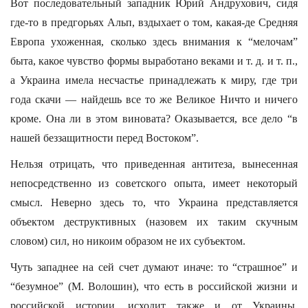
Вот последовательный западник Юрий Андрухович, сидя
где-то в предгорьях Альп, вздыхает о том, какая-де Средняя
Европа ухоженная, сколько здесь внимания к “мелочам”
быта, какое чувство формы выработано веками и т. д. и т. п.,
а Украина имела несчастье принадлежать к миру, где три
года скачи — найдешь все то же Великое Ничто и ничего
кроме. Она ли в этом виновата? Оказывается, все дело “в
нашей беззащитности перед Востоком”.
Нельзя отрицать, что приведенная антитеза, вынесенная
непосредственно из советского опыта, имеет некоторый
смысл. Неверно здесь то, что Украина представляется
объектом деструктивных (назовем их таким скучным
словом) сил, но никоим образом не их субъектом.
Чуть западнее на сей счет думают иначе: то “страшное” и
“безумное” (М. Волошин), что есть в российской жизни и
российской истории, исходит также и от Украины.