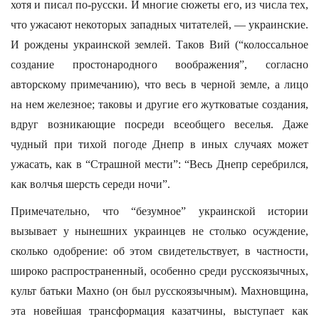
хотя и писал по-русски. И многие сюжеты его, из числа тех,
что ужасают некоторых западных читателей, — украинские.
И рождены украинской землей. Таков Вий (“колоссальное
создание простонародного воображения”, согласно
авторскому примечанию), что весь в черной земле, а лицо
на нем железное; таковы и другие его жутковатые создания,
вдруг возникающие посреди всеобщего веселья. Даже
чудный при тихой погоде Днепр в иных случаях может
ужасать, как в “Страшной мести”: “Весь Днепр серебрился,
как волчья шерсть середи ночи”.
Примечательно, что “безумное” украинской истории
вызывает у нынешних украинцев не столько осуждение,
сколько одобрение: об этом свидетельствует, в частности,
широко распространенный, особенно среди русскоязычных,
культ батьки Махно (он был русскоязычным). Махновщина,
эта новейшая трансформация казатчины, выступает как