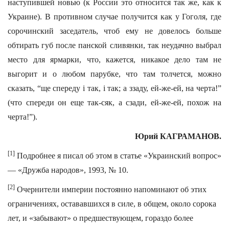
наступившей новью (к России это относится так же, как к
Украине). В противном случае получится как у Гоголя, где
сорочинский заседатель, чтоб ему не довелось больше
обтирать губ после панской сливянки, так неудачно выбрал
место для ярмарки, что, кажется, никакое дело там не
выгорит и о любом парубке, что там толчется, можно
сказать, “ще спереду i так, i так; а ззаду, ей-же-ей, на черта!”
(что спереди он еще так-сяк, а сзади, ей-же-ей, похож на
черта!”).
Юрий КАГРАМАНОВ.
[1]
Подробнее я писал об этом в статье «Украинский вопрос»
— «Дружба народов», 1993, № 10.
[2]
Очернители империи постоянно напоминают об этих
ограничениях, остававшихся в силе, в общем, около сорока
лет, и «забывают» о предшествующем, гораздо более