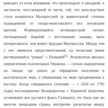
выводит из поля внимания, что происходило в западной, в
частности, юго-западной ее части, той, что впоследствии
стала называться Малороссией (в значительной степени
огражденной от татаро-монгольского ига литовским
щитом). Формирующийся великорусский гигант,
поглощенный борьбой с восточными ханами, мало
интересовался, чем живет будущая Малороссия. Между тем
у нее завязался продолжительный, на несколько веков
[1]
растянувшийся “роман” с Польшей
. Результатом явилась
определенная полонизация Украины — сильно выраженная
на Западе, где дошло до обращения населения в
католическую веру, и убывающая по мере продвижения к
востоку. Когда совершилось (этапами — с 1654 по 1795
годы) воссоединение Великороссии с Украиной (впрочем,
оставившее вне русского флага Галицию), это была уже во
многом инородная страна, внутренне расколотая между