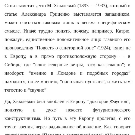
Стоит заметить, что М. Хвылевый (1893 — 1933), который в
статье Александра Гриценко выставляется западником,
может считаться таковым лишь в весьма специфическом
смысле. Иначе трудно понять, почему, например, Катрю,
пожалуй, единственное положительное лицо главного его
произведения “Повесть о санаторной зоне” (1924), тянет не
в Европу, а в прямо противоположную сторону — в
Сибирь, где “воют северные ветры, зато как славно”; и
наоборот, “именно в Лондоне и подобных городах”
находится, по ее мнению, “настоящая пустыня”, и жить там
тягостно и “скучно”.
Да, Хвылевый был влюблен в Европу “докторов Фаустов”,
понятую в духе некоего футуристического
конструктивизма. Но путь в эту Европу пролегал, с его
точки зрения, через радикальное обновление. Как говорит