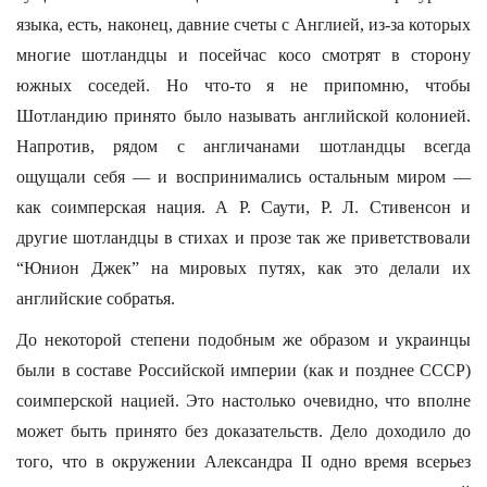
языка, есть, наконец, давние счеты с Англией, из-за которых
многие шотландцы и посейчас косо смотрят в сторону
южных соседей. Но что-то я не припомню, чтобы
Шотландию принято было называть английской колонией.
Напротив, рядом с англичанами шотландцы всегда
ощущали себя — и воспринимались остальным миром —
как соимперская нация. А Р. Саути, Р. Л. Стивенсон и
другие шотландцы в стихах и прозе так же приветствовали
“Юнион Джек” на мировых путях, как это делали их
английские собратья.
До некоторой степени подобным же образом и украинцы
были в составе Российской империи (как и позднее СССР)
соимперской нацией. Это настолько очевидно, что вполне
может быть принято без доказательств. Дело доходило до
того, что в окружении Александра II одно время всерьез