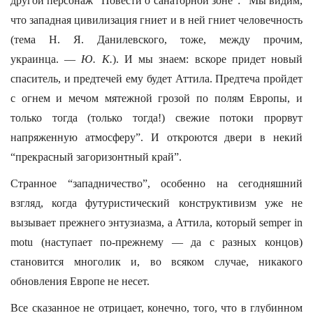
другой персонаж “Повести о санаторной зоне”: “Мы видим,
что западная цивилизация гниет и в ней гниет человечность
(тема Н. Я. Данилевского, тоже, между прочим,
украинца. —
Ю. К.
). И мы знаем: вскоре придет новый
спаситель, и предтечей ему будет Аттила. Предтеча пройдет
с огнем и мечом мятежной грозой по полям Европы, и
только тогда (только тогда!) свежие потоки прорвут
напряженную атмосферу”. И откроются двери в некий
“прекрасный загоризонтный край”.
Странное “западничество”, особенно на сегодняшний
взгляд, когда футуристический конструктивизм уже не
вызывает прежнего энтузиазма, а Аттила, который semper in
motu (наступает по-прежнему — да с разных концов)
становится многолик и, во всяком случае, никакого
обновления Европе не несет.
Все сказанное не отрицает, конечно, того, что в глубинном