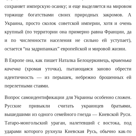
сохраняет имперскую осанку; и еще выделяется на мировом
торжище богатствами своих природных закромов. А
Украина, просто сколок советской империи, хотя и очень
крупный (по территории она примерно равна Франции, да
и по численности населения не сильно ей уступает),
остается “на задрипанках” европейской и мировой жизни.
В Европе она, как пишет Наталка Белоцеркивець,
кривенька
качечка
(хромая уточка), пытающаяся заново обрести
идентичность — из перышек, небрежно брошенных ей
перелетными стаями.
Вопрос самоидентификации для Украины особенно сложен.
Русские привыкли считать украинцев братьями,
вышедшими из одного семейного гнезда — Киевской Руси.
Татаро-монгольский ураган, налетевший с востока, под
ударами которого рухнула Киевская Русь, обычно как-то