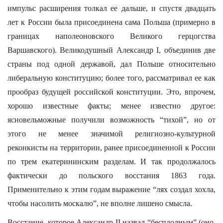
импульс расширения толкал ее дальше, и спустя двадцать
лет к России была присоединена сама Польша (примерно в
границах наполеоновского Великого герцогства
Варшавского). Великодушный Александр I, объединив две
страны под одной державой, дал Польше относительно
либеральную конституцию; более того, рассматривал ее как
прообраз будущей российской конституции. Это, впрочем,
хорошо известные факты; менее известно другое:
ясновельможные получили возможность “тихой”, но от
этого не менее значимой религиозно-культурной
реконкисты на территории, ранее присоединенной к России
по трем екатерининским разделам. И так продолжалось
фактически до польского восстания 1863 года.
Применительно к этим годам выражение “лях создал хохла,
чтобы насолить москалю”, не вполне лишено смысла.
Восстание, которое Александр II назвал “бесплодным” (оно,