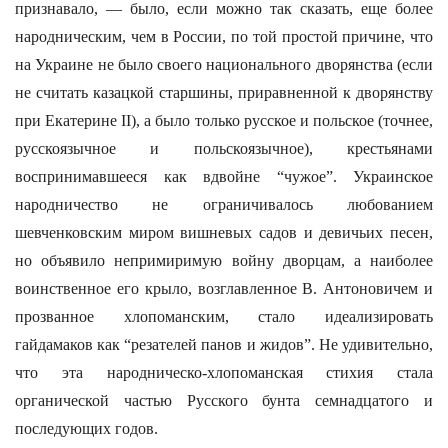
признавало, — было, если можно так сказать, еще более
народническим, чем в России, по той простой причине, что
на Украине не было своего национального дворянства (если
не считать казацкой старшины, приравненной к дворянству
при Екатерине II), а было только русское и польское (точнее,
русскоязычное и польскоязычное), крестьянами
воспринимавшееся как вдвойне “чужое”. Украинское
народничество не ограничивалось любованием
шевченковским миром вишневых садов и девичьих песен,
но объявило непримиримую войну дворцам, а наиболее
воинственное его крыло, возглавленное В. Антоновичем и
прозванное хлопоманским, стало идеализировать
гайдамаков как “резателей панов и жидов”. Не удивительно,
что эта народническо-хлопоманская стихия стала
органической частью Русского бунта семнадцатого и
последующих годов.