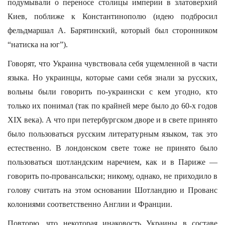
подумывали о переносе столицы империи в златоверхий
Киев, поближе к Константинополю (идею подбросил
фельдмаршал А. Барятинский, который был сторонником
“натиска на юг”).
Говорят, что Украина чувствовала себя ущемленной в части
языка. Но украинцы, которые сами себя знали за русских,
вольны были говорить по-украински с кем угодно, кто
только их понимал (так по крайней мере было до 60-х годов
XIX века). А что при петербургском дворе и в свете принято
было пользоваться русским литературным языком, так это
естественно. В лондонском свете тоже не принято было
пользоваться шотландским наречием, как и в Париже —
говорить по-провансальски; никому, однако, не приходило в
голову считать на этом основании Шотландию и Прованс
колониями соответственно Англии и Франции.
Повторю, что некоторая инаковость Украины в составе