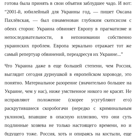
готова была принять в свои объятия заблудшее чадо. И вот:
“2001-й, юбилейный для Украины год, — пишет Оксана
Пахлёвская, — был ознаменован глубоким скепсисом с
обеих сторон: Украина обвиняет Европу в прагматизме и
непоследовательности, в непонимании собственно
украинских проблем. Европа зеркально отражает тот же
самый репертуар обвинений, переадресуя их Украине...”
Что Украина даже в еще большей степени, чем Россия,
выглядит сегодня дурнушкой в европейском хороводе, это
понятно. Материальное разорение (значительно большее на
Украине, чем у нас), ниже умственное никого не красят. Не
исправляют положение (скорее усугубляют его)
раскрутившиеся скоробогачи (нередко с криминальным
уклоном), впавшие в опасную иллюзию, что они суть
подлинные хозяева не только настоящего времени, но и
будущего тоже. Россия, хоть и опираясь на костыли, еще