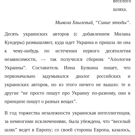
веселого
шляха.
Мыкола Хвылевый, “Синие этюды”.
Десять украинских авторов (с добавлением Милана
Кундеры) размышляют, куда идет Украина и пришла ли она
к чему-нибудь по истечении первого десятилетия
независимости, — так получился сборник “Апология
Украины”. Составитель Инна Булкина пишет, что
первоначально задумывался диалог российских и
украинских авторов, но из этого ничего не вышло: те и
другие “не просто пишут про Украину по-разному, они в
принципе пишут о разных вещах”.
В год торжества незалежности украинская интеллигенция,
за немногими исключениями, была убеждена, что “веселый
шлях” ведет в Европу; со своей стороны Европа, казалось,