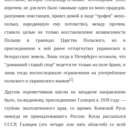
впрочем, не для всех было таковым: один из моих прадедов,
разгромив повстанцев, привез домой в виде “трофея” жену-
польку, народившую ему потомство), между прочим,
ставило целью не только восстановление независимости
Польши в границах Царства Польского, но и
присоединение к ней ранее отторгнутых украинских и
белорусских земель. Лишь тогда в Петербурге осознали, что
“домашний старый спор” ведется не только на поле брани, и
лишь тогда воспоследовали ограничения на употребление
[2]
польского и украинского языков
.
Другим опрометчивым шагом на западном направлении
было, по-видимому, присоединение Галиции в 1939 году —
глубоко окатоличенного края, со времен Киевской Руси
никогда не принадлежавшего России. Когда рассыпался
СССР, Галиция (это четыре или пять областей) со всей