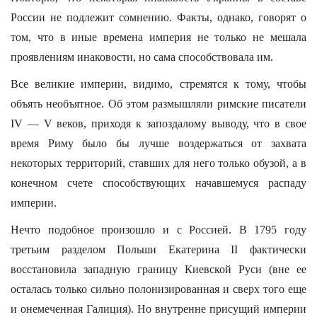
России не подлежит сомнению. Факты, однако, говорят о
том, что в иные времена империя не только не мешала
проявлениям инаковости, но сама способствовала им.
Все великие империи, видимо, стремятся к тому, чтобы
объять необъятное. Об этом размышляли римские писатели
IV — V веков, приходя к запоздалому выводу, что в свое
время Риму было бы лучше воздержаться от захвата
некоторых территорий, ставших для него только обузой, а в
конечном счете способствующих начавшемуся распаду
империи.
Нечто подобное произошло и с Россией. В 1795 году
третьим разделом Польши Екатерина II фактически
восстановила западную границу Киевской Руси (вне ее
осталась только сильно полонизированная и сверх того еще
и онемеченная Галиция). Но внутренне присущий империи