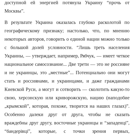
доступной ей энергией потянула Украину “прочь от
Москвы”.
В результате Украина оказалась глубоко расколотой по
географическому признаку; настолько, что, по мнению
некоторых авторов, говорить о единой нации можно только
с большой долей условности. “Лишь треть населения
Украины, — утверждает, например, Рябчук, — имеет четкое
национальное самосознание... Две трети — это не россияне
и не украинцы, это „местные”... Потенциально они могут
стать и россиянами, и украинцами, и даже гражданами
Киевской Руси, а могут и сотворить — сколотить какую-то
свою, херсонскую или криворожскую, нацию (наподобие
„крымской”, которая, похоже, творится на наших глазах)”.
Особенно далеки друг от друга, чтобы не сказать
враждебны друг другу, восточные украинцы и “западенцi”,
“бандерiвцi”, которые, с точки зрения первых,