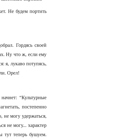
жет. Не будем портить
обрал. Гордясь своей
х. Ну что ж, если ему
я: я, лукаво потупясь,
ли. Орел!
начнет: “Культурные
агнетать, постепенно
, не могу удержаться,
я не могу... характер
ы тут теперь бушуем.