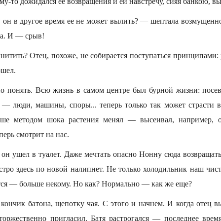
му-то дожидался ее возвращения и ей навстречу, сияя банкою, в
 он в другое время ее не может вылить? — шептала возмущенно
а. И — срыв!
гнитить? Отец, похоже, не собирается поступаться принципами
ошел.
о понять. Всю жизнь в самом центре был бурной жизни: посев
 — люди, машины, споры... теперь только так может страсти во
ше методом шока растения менял — высеивал, например, 
еперь смотрит на нас.
 он ушел в туалет. Даже мечтать опасно Нонну сюда возвращать
стро здесь по новой налипнет. Не только холодильник наш чист
тся — больше некому. Но как? Нормально — как же еще?
 кончик батона, щепотку чая. С этого и начнем. И когда отец 
 торжественно пригласил. Батя растрогался — последнее врем