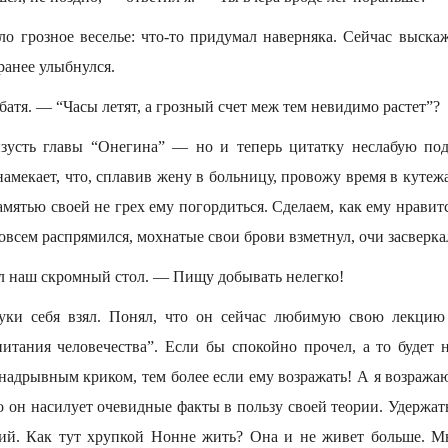
ло грозное веселье: что-то придумал наверняка. Сейчас выска
ранее улыбнулся.
атя. — “Часы летят, а грозный счет меж тем невидимо растет”?
зусть главы “Онегина” — но и теперь цитатку неслабую под
амекает, что, сплавив жену в больницу, провожу время в кутежа
памятью своей не грех ему погордиться. Сделаем, как ему нравитс
совсем распрямился, мохнатые свои брови взметнул, очи засверка
л наш скромный стол. — Пищу добывать нелегко!
руки себя взял. Понял, что он сейчас любимую свою лекцию 
итания человечества”. Если бы спокойно прочел, а то будет н
 надрывным криком, тем более если ему возражать! А я возражаю
он насилует очевидные факты в пользу своей теории. Удержатьс
ий. Как тут хрупкой Нонне жить? Она и не живет больше. М