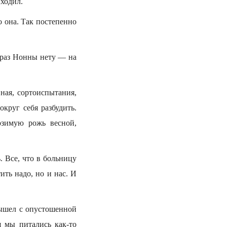
ыходил.
 она. Так постепенно
: раз Нонны нету — на
ная, сортоиспытания,
круг себя разбудить.
озимую рожь весной,
. Все, что в больницу
ить надо, но и нас. И
вышел с опустошенной
я мы питались как-то