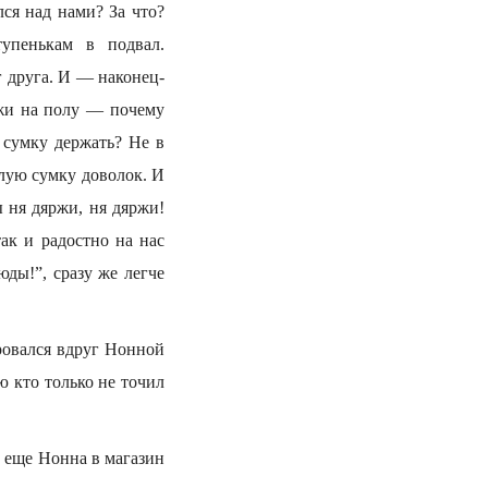
лся над нами? За что?
тупенькам в подвал.
 друга. И — наконец-
жи на полу — почему
 сумку держать? Не в
лую сумку доволок. И
ы ня дяржи, ня дяржи!
ак и радостно на нас
юды!”, сразу же легче
ровался вдруг Нонной
ю кто только не точил
а еще Нонна в магазин