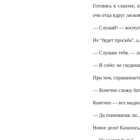
Готовясь к схватке, 
очи отца вдруг ласко
— Слушай! — коснулся
Не “будет просьба”, а
— Слушаю тебя, — ла
— В собес не сходиш
При чем, спрашиваетс
— Конечно схожу, бат
Конечно — все выдюж
— Да понимаешь ли...
Новое дело! Казалось,