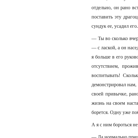
отдельно, он рано вс
поставить эту драгоц
сундук ее, усадил ег
— Ты во сколько вче
— с лаской, а он насе
я больше в его руко
отсутствием, прожи
воспитывать! Сколь
демонстрировал нам, 
своей привычке, рано
жизнь на своем наста
борется. Одну уже поб
А я с ним бороться не
— Да нормально прише