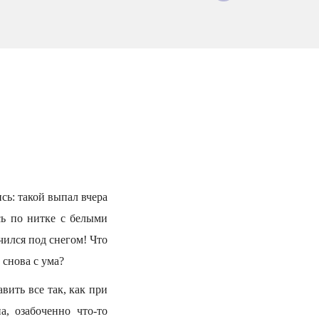
сь: такой выпал вчера
сь по нитке с белыми
чился под снегом! Что
 снова с ума?
вить все так, как при
, озабоченно что-то