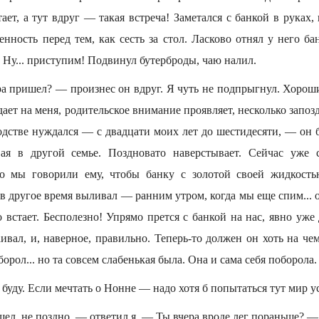
тает, а тут вдруг — такая встреча! Заметался с банкой в руках, 
енность перед тем, как сесть за стол. Ласково отнял у него ба
о. Ну... приступим! Подвинул бутерброды, чаю налил.
ра пришел? — произнес он вдруг. Я чуть не подпрыгнул. Хороши
дает на меня, родительское внимание проявляет, несколько запозд
водстве нуждался — с двадцати моих лет до шестидесяти, — он 
вая в другой семье. Поздновато наверстывает. Сейчас уже 
ко мы говорили ему, чтобы банку с золотой своей жидкость
в другое время выливал — ранним утром, когда мы еще спим... 
 встает. Бесполезно! Упрямо прется с банкой на нас, явно уж
ивал, и, наверное, правильно. Теперь-то должен он хоть на че
орол... но та совсем слабенькая была. Она и сама себя поборола.
 буду. Если мечтать о Нонне — надо хотя б попытаться тут мир у
л, не поздно, — ответил я. — Ты вчера вроде лег пораньше? —