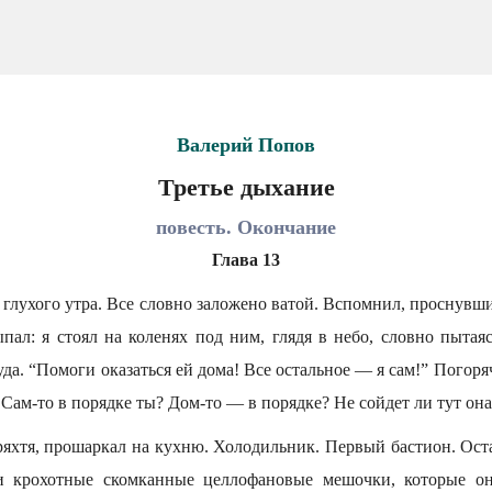
Валерий Попов
Третье дыхание
повесть. Окончание
Глава 13
 глухого утра. Все словно заложено ватой. Вспомнил, проснувши
ыпал: я стоял на коленях под ним, глядя в небо, словно пытая
уда. “Помоги оказаться ей дома! Все остальное — я сам!” Погоря
 Сам-то в порядке ты? Дом-то — в порядке? Не сойдет ли тут она
ряхтя, прошаркал на кухню. Холодильник. Первый бастион. Оста
и крохотные скомканные целлофановые мешочки, которые она