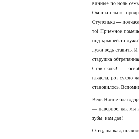
винные по ноль семьд
Окончательно продр
Ступенька — полчаса
то! Приемное помещ
под крышей-то лужи?
лужи ведь ставить. 
старушка обтрепанная
Став сюды!” — освоб
глядела, рот сухою л
становилось. Вспомнил
Ведь Нонне благодар
— наверное, как мы к
зубы, нам дал!
Отец, шаркая, появил