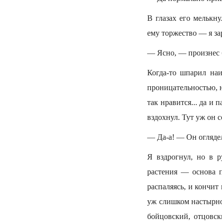
В глазах его мелькну
ему торжество — я за
— Ясно, — произнес б
Когда-то шпарил наи
проницательностью, н
так нравится... да и 
вздохнул. Тут уж он 
— Да-а! — Он огляде
Я вздрогнул, но в 
растения — основа п
распаляясь, и кончит
уж слишком настырно 
бойцовский, отцовск