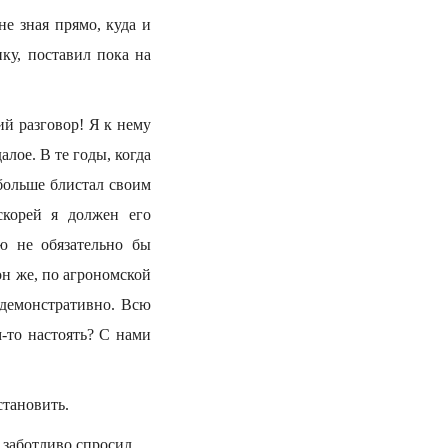
не зная прямо, куда и
нку, поставил пока на
й разговор! Я к нему
алое. В те годы, когда
больше блистал своим
скорей я должен его
ю не обязательно бы
он же, по агрономской
е демонстративно. Всю
м-то настоять? С нами
становить.
 заботливо спросил.