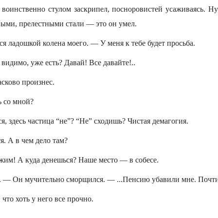
я воинственно стулом заскрипел, посноровистей усаживаясь. Ну
выми, прелестными стали — это он умел.
 ладошкой колена моего. — У меня к тебе будет просьба.
, видимо, уже есть? Давай! Все давайте!..
сково произнес.
ь со мной?
я, здесь частица “не”? “Не” сходишь? Чистая демагогия.
я. А в чем дело там?
им! А куда денешься? Наше место — в собесе.
 — Он мучительно сморщился. — ...Пенсию убавили мне. Почти 
 что хоть у него все прочно.