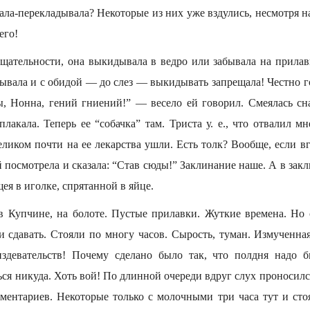
ла-перекладывала? Некоторые из них уже вздулись, несмотря н
его!
тщательности, она выкидывала в ведро или забывала на прил
дывала и с обидой — до слез — выкидывать запрещала! Честно го
Ты, Нонна, гений гниений!” — весело ей говорил. Смеялась сна
акала. Теперь ее “собачка” там. Триста у. е., что отвалил м
еликом почти на ее лекарства ушли. Есть толк? Вообще, если вгля
й посмотрела и сказала: “Став сюды!” Заклинание наше. А в за
ея в иголке, спрятанной в яйце.
 Купчине, на болоте. Пустые прилавки. Жуткие времена. Но 
 сдавать. Стояли по многу часов. Сырость, туман. Измученная,
издевательств! Почему сделано было так, что полдня надо б
ся никуда. Хоть вой! По длинной очереди вдруг слух проносилс
мментариев. Некоторые только с молочными три часа тут и сто