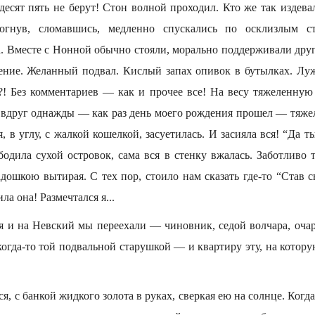
есят пять не берут! Стон волной проходил. Кто же так издева
огнув, сломавшись, медленно спускались по осклизлым с
. Вместе с Нонной обычно стояли, морально поддерживали друг
ение. Желанный подвал. Кислый запах опивок в бутылках. Лу
! Без комментариев — как и прочее все! На весу тяжеленную
И вдруг однажды — как раз день моего рождения прошел — тяже
, в углу, с жалкой кошелкой, засуетилась. И засияла вся! “Да т
одила сухой островок, сама вся в стенку вжалась. Заботливо т
адошкою вытирая. С тех пор, стоило нам сказать где-то “Став с
а она! Размечтался я...
я и на Невский мы переехали — чиновник, седой волчара, оча
огда-то той подвальной старушкой — и квартиру эту, на котору
ся, с банкой жидкого золота в руках, сверкая ею на солнце. Когд