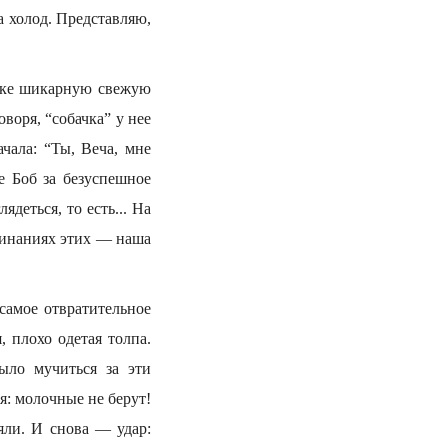
а холод. Представляю,
авке шикарную свежую
воря, “собачка” у нее
чала: “Ты, Веча, мне
не Боб за безуспешное
деться, то есть... На
клинаниях этих — наша
самое отвратительное
 плохо одетая толпа.
ыло мучиться за эти
я: молочные не берут!
яли. И снова — удар: