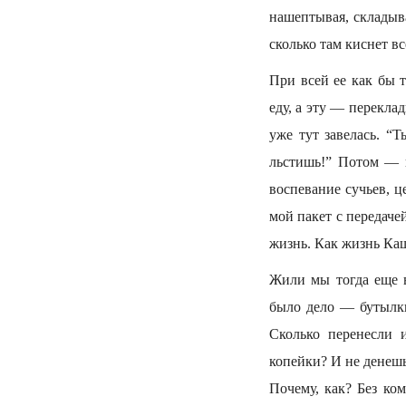
нашептывая, складыва
сколько там киснет вс
При всей ее как бы 
еду, а эту — перекла
уже тут завелась. “
льстишь!” Потом — пл
воспевание сучьев, ц
мой пакет с передаче
жизнь. Как жизнь Кащ
Жили мы тогда еще в
было дело — бутылки
Сколько перенесли 
копейки? И не денешь
Почему, как? Без ко