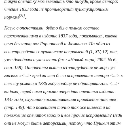
такую опечатку мог выловить кто-нибудь, кроме автора:
чтение 1833 года не противоречит пунктуационным
[21]
нормам
.
Казус с опечатками, будто бы в полном составе
перекочевавшими в издание 1837 года, показывает, какова
цена декларациям Ларионовой и Фомичева. На одно из
вышеприведенных пушкинских исправлений (1, XV, 12) мне
уже доводилось указывать (см.: «Новый мир», 2002, № 6,
стр. 158). Оппоненты вышли из затруднения не моргнув
глазом: «<...> вряд ли это было исправлением автора <...> к
тексту романа в 1836 году вообще не обращавшегося <...>
видимо, перед нами просто очередная опечатка издания
1837 года, случайно восстановившая правильное чтение»
(стр. 149). Что помешает точно так же низвести на
положение опечаток заодно и все прочие исправления? Ведь
они не могут быть авторскими, потому что Пушкин этим