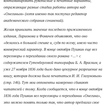
контаминировать рукописные и печатные варианты,
отражающие разные стадии работы автора над
«Онегиным» (хотя именно так поступал редактор
академического собрания сочинений).
Желая принизить значение последнего прижизненного
издания, Ларионова и Фомичев объявляют, что оно
«делалось в большой спешке и, судя по всему, имело чисто
коммерческий характер. В конце октября Пушкин еще вел
переговоры о переиздании своего романа <...> с
содержателем Гутенберговой типографии Б. А. Враским, а
уже 27 ноября 1836 года было дано цензурное разрешение на
книгу, которая должна была печататься И. И. Глазуновым»
(стр. 146). Тут мои оппоненты намеренно сбивают
читателей с толку. Когда сообщается, что в конце октября
1836 года Пушкин вел переговоры о переиздании «Онегина»,
это можно понять только так, что автор предлагал свое