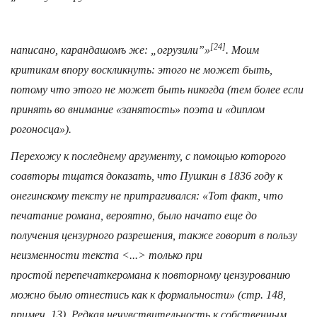
[24]
написано, карандашомъ же: „огрузили”»
. Моим
критикам впору воскликнуть: этого не может быть,
потому что этого не может быть никогда (тем более если
принять во внимание «занятость» поэта и «диплом
рогоносца»).
Перехожу к последнему аргументу, с помощью которого
соавторы тщатся доказать, что Пушкин в 1836 году к
онегинскому тексту не притрагивался: «Тот факт, что
печатание романа, вероятно, было начато еще до
получения цензурного разрешения, также говорит в пользу
неизменности текста <...> только при
простой
перепечатке
романа к повторному цензурованию
можно было отнестись как к формальности» (стр. 148,
примеч. 13). Редкая нечувствительность к собственным