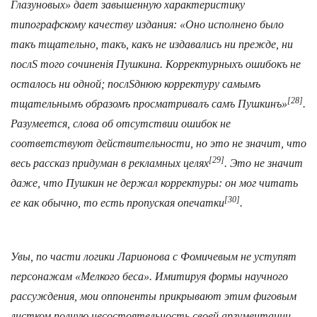
Глазуновых» дает завышенную характеристику
типографскому качеству издания: «Оно исполнено было
такъ тщательно, такъ, какъ не издавались ни прежде, ни
послЅ того сочиненiя Пушкина. Корректурныхъ ошибокъ не
осталось ни одной; послЅднюю корректуру самымъ
[28]
тщательнымъ образомъ просматривалъ самъ Пушкинъ»
.
Разумеется, слова об отсутствии ошибок не
соответствуют действительности, но это не значит, что
[29]
весь рассказ придуман в рекламных целях
. Это не значит
даже, что Пушкин не держал корректуры: он мог читать
[30]
ее как обычно, то есть пропуская опечатки
.
Увы, по части логики Ларионова с Фомичевым не уступят
персонажам «Мелкого беса». Имитируя формы научного
рассуждения, мои оппоненты прикрывают этим фиговым
листком полную несостоятельность своей аргументации.