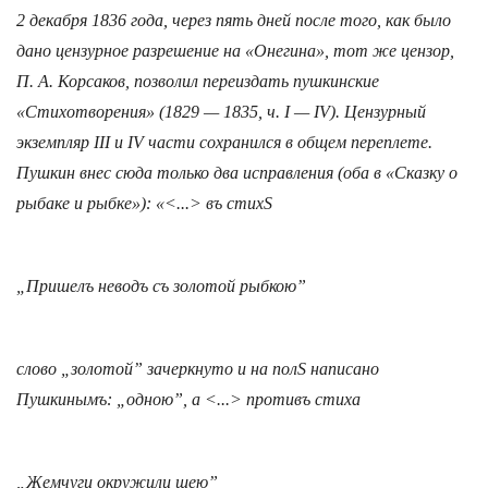
2 декабря 1836 года, через пять дней после того, как было
дано цензурное разрешение на «Онегина», тот же цензор,
П. А. Корсаков, позволил переиздать пушкинские
«Стихотворения» (1829 — 1835, ч. I — IV). Цензурный
экземпляр III и IV части сохранился в общем переплете.
Пушкин внес сюда только два исправления (оба в «Сказку о
рыбаке и рыбке»): «<...> въ стихЅ
„Пришелъ неводъ съ золотой рыбкою”
слово „
золотой”
зачеркнуто и на полЅ написано
Пушкинымъ: „одною”, а <...> противъ стиха
„Жемчуги окружили шею”