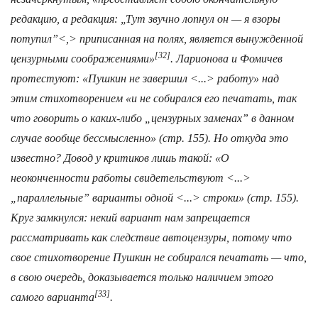
редакцию, а редакция: „Тут звучно лопнул он — я взоры
потупил”<,> приписанная на полях, является вынужденной
[32]
цензурными соображениями»
. Ларионова и Фомичев
протестуют: «Пушкин не завершил <...> работу» над
этим стихотворением «и не собирался его печатать, так
что говорить о каких-либо „цензурных за­менах” в данном
случае вообще бессмысленно» (стр. 155). Но откуда это
известно? Довод у критиков лишь такой: «О
неоконченности работы свидетельствуют <...>
„параллельные” варианты одной <...> строки» (стр. 155).
Круг замкнулся: некий вариант нам запрещается
рассматривать как следствие автоцензуры, потому что
свое стихотворение Пушкин не собирался печатать — что,
в свою очередь, доказывается только наличием этого
[33]
самого варианта
.