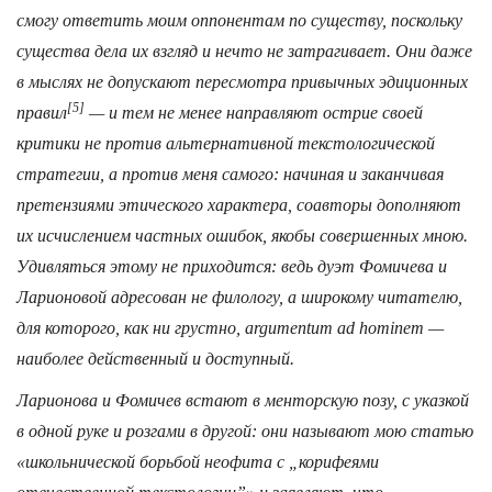
смогу ответить моим оппонентам по существу, поскольку
существа дела их
взгляд и нечто
не затрагивает. Они даже
в мыслях не допускают пересмотра привычных эдиционных
[5]
правил
— и тем не менее направляют острие своей
критики не против альтернативной текстологической
стратегии, а против меня самого: начиная и заканчивая
претензиями этического характера, соавторы дополняют
их исчислением частных ошибок, якобы совершенных мною.
Удивляться этому не приходится: ведь дуэт Фомичева и
Ларионовой адресован не филологу, а широкому читателю,
для которого, как ни грустно, argumentum ad hominem —
наиболее действенный и доступный.
Ларионова и Фомичев встают в менторскую позу, с указкой
в одной руке и розгами в другой: они называют мою статью
«школьнической борьбой неофита с „корифеями