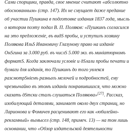
Сами спорщики, правда, свое мнение считают «абсолютно
обоснованным» (стр. 147). Их не смущает даже предание
об участии Пушкина в подготовке издания 1837 года, мысль
о котором поэту подал В. П. Поляков: «Пушкинъ согласился
на это предложенiе, въ видЅ пробы, и уступилъ хозяину
Полякова ИльЅ Ивановичу Глазунову право на изданiе
ОнЅгина за 3.000 руб. въ числЅ 5.000 экз. въ минiатюрномъ
форматЅ. Когда заключали условiе и дЅлали пробы печати и
бумаги для изданiя, то Пушкинъ до того увлекся
разсмотрЅнiемъ разныхъ мелочей и подробностей, ему
чрезвычайно въ этомъ изданiи понравившихся, что можно
[27]
сказать дЅтски сталъ слушаться Полякова»
. Рассказ,
изобилующий деталями, занимает около двух страниц, но
Ларионова и Фомичев расценивают его как «юбилейно-
рекламный» вымысел (стр. 148, примеч. 13) — на том лишь
основании, что «Обзор издательской деятельности