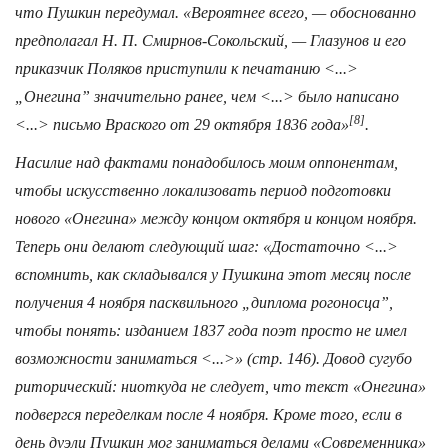
что Пушкин передумал. «Вероятнее всего, — обоснованно
предполагал Н. П. Смирнов-Сокольский, — Глазунов и его
приказчик Поляков приступили к печатанию <...>
„Онегина” значительно ранее, чем <...> было написано
[8]
<...> письмо Враского от 29 октября 1836 года»
.
Насилие над фактами понадобилось моим оппонентам,
чтобы искусственно локализовать период подготовки
нового «Онегина» между концом октября и концом ноября.
Теперь они делают следующий шаг: «Достаточно <...>
вспомнить, как складывался у Пушкина этот месяц после
получения 4 ноября пасквильного „диплома рогоносца”,
чтобы понять: изданием 1837 года поэт просто не имел
возможности заниматься <...>» (стр. 146). Довод сугубо
риторический: ниоткуда не следует, что текст «Онегина»
подвергся переделкам после 4 ноября. Кроме того, если в
день дуэли Пушкин мог заниматься делами «Современника»