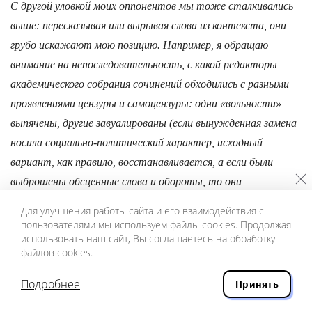
С другой уловкой моих оппонентов мы тоже сталкивались
выше: пересказывая или вырывая слова из контекста, они
грубо искажают мою позицию. Например, я обращаю
внимание на непоследовательность, с какой редакторы
академического собрания сочинений обходились с разными
проявлениями цензуры и самоцензуры: одни «вольности»
выпячены, другие завуалированы (если вынужденная замена
носила социально-политический характер, исходный
вариант, как правило, восстанавливается, а если были
выброшены обсценные слова и обороты, то они
восстановлению не подлежат). В «Телеге жизни» (1823)
Для улучшения работы сайта и его взаимодействия с
точками означен пропуск матерного выражения.
пользователями мы используем файлы cookies. Продолжая
использовать наш сайт, Вы соглашаетесь на обработку
Приветствуя такую подачу текста, Ларионова и Фомичев
файлов cookies.
демонстрируют двойной стандарт: «Стоит <...>
отметить, что в академическом собрании сочинений
Подробнее
Принять
стихотворение напечатано в точном соответствии» с