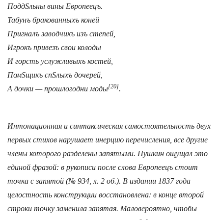
ПоддЅльны вины Европеецъ.
Табунъ бракованныхъ коней
Пригналъ заводчикъ изъ степей,
Игрокъ привезъ свои колоды
И горсть услужливыхъ костей,
ПомЅщикъ спЅлыхъ дочерей,
[20]
А дочки — прошлогодни моды
.
Интонационная и синтаксическая самостоятельность двух
первых стихов нарушает инерцию перечисления, все другие
члены которого разделены запятыми. Пушкин ощущал это
единой фразой: в рукописи после слова
Европеецъ
стоит
точка с запятой (№ 934, л. 2 об.). В издании 1837 года
целостность конструкции восстановлена: в конце второй
строки точку заменила запятая. Маловероятно, чтобы