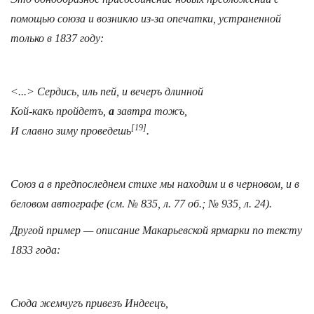
помощью союза
и
возникло из-за опечатки, устраненной
только в 1837 году:
<...> Сердись, иль пей, и вечеръ длинной
Кой-какъ пройдетъ,
а
завтра тожъ,
[19]
И славно зиму проведешь
.
Союз
а
в предпоследнем стихе мы находим и в черновом, и в
беловом автографе (см. № 835, л. 77 об.; № 935, л. 24).
Другой пример — описание Макарьевской ярмарки по тексту
1833 года:
Сюда жемчугъ привезъ Индеецъ,