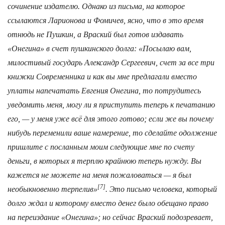
сочи­нение издателю. Однако из письма, на которое
ссылаются Ларионова и Фомичев, ясно, что в это время
отнюдь не Пушкин, а Враский был готов издавать
«Онегина» в счет пушкинского долга: «Посылаю вам,
милостивый государь Александр Сергеевич, счет за все три
книжки Современника и как вы мне предлагали вместо
уплаты напечатать Евгения Онегина, то потрудитесь
уведомить меня, могу ли я приступить теперь к печатанию
его, — у меня уже всё для этого готово; если же вы почему
нибудь переменили ваше намерение, то сделайте одолжение
пришлите с посланным моим следующие мне по счету
деньги, в которых я терплю крайнюю теперь нужду. Вы
кажется не можете на меня пожаловаться — я был
[7]
необыкновенно терпелив»
. Это письмо человека, который
долго ждал и которому вместо денег было обещано право
на переиздание «Онегина»; но
сейчас
Враский подозревает,