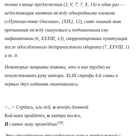
точка в конце предложения (3, V, 7; 7, X, 14) и один раз —
недостающая запятая между однородными членами
(«Путешествие Онегина», [XIX], 12), снят лишний знак
препинания между сказуемым и подчиненным ему
инфинитивом (6, XXXIII, 13), скорректирована пунктуация
после обособленного деепричастного оборота (7, XXVIII, 1)
и т. д.
Некоторые поправки таковы, что в них трудно не
почувствовать руку автора. XLIII строфа 4-й главы в
первых двух изданиях оканчивалась:
<...> Сердись, иль пей,
и
вечеръ длинной
Кой-какъ пройдетъ,
и
завтра тожъ,
[18]
И
славно зиму проведёшь
.
Это однообразное присоединение новых предложений с