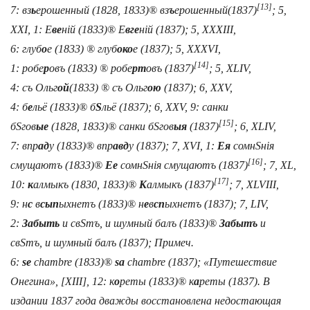
[13]
7:
вз
ь
ерошенный
(1828, 1833)®
вз
ъ
ерошенный
(1837)
; 5,
XXI, 1:
Е
ве
нiй
(1833)®
Е
вге
нiй
(1837); 5, XXXIII,
6:
глуб
о
е
(1833) ®
глуб
око
е
(1837); 5, XXXVI,
[14]
1:
робе
р
овъ
(1833) ®
робе
рт
овъ
(1837)
; 5, XLIV,
4:
съ Ольг
ой
(1833) ®
съ Ольг
ою
(1837); 6, XXV,
4:
б
е
льё
(1833)®
б
Ѕ
льё
(1837); 6, XXV, 9:
санки
[15]
б
Ѕ
гов
ые
(1828, 1833)®
санки б
Ѕ
гов
ыя
(1837)
; 6, XLIV,
7:
впр
ад
у
(1833)®
впр
авд
у
(1837); 7, XVI, 1:
Ея
сомн
Ѕ
нiя
[16]
смущаютъ
(1833)®
Ее
сомн
Ѕ
нiя смущаютъ
(1837)
; 7, XL,
[17]
10:
к
алмыкъ
(1830, 1833)®
К
алмыкъ
(1837)
; 7, XLVIII,
9:
н
с
в
сып
ыхнетъ
(1833)®
н
е
в
сп
ыхнетъ
(1837); 7, LIV,
2:
Забыть
и св
Ѕ
тъ, и шумный балъ
(1833)®
Забытъ
и
св
Ѕ
тъ, и шумный балъ
(1837); Примеч.
6:
se
chambre
(1833)®
sa
chambre
(1837); «Путешествие
Онегина», [XIII], 12:
к
о
реты
(1833)®
к
а
реты
(1837). В
издании 1837 года дважды восстановлена недостающая