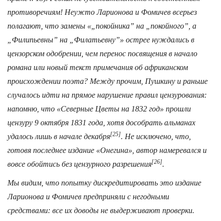
противоречиям! Неужто Ларионова и Фомичев всерьез
полагают, что замены «„покойника” на „покойного”, а
„Филипьевны” на „Филатьевну”» острее нуждались в
цензорском одобрении, чем перенос посвящения в начало
романа или новый текст примечания об африканском
происхождении поэта? Между прочим, Пушкину и раньше
случалось идти на прямое нарушение правил цензурования:
напомню, что «Северные Цветы на 1832 год» прошли
цензуру 9 октября 1831 года, хотя дособрать альманах
[25]
удалось лишь в начале декабря
. Не исключено, что,
готовя последнее издание «Онегина», автор намеревался и
[26]
вовсе обойтись без цензурного разрешения
.
Мы видим, что попытку дискредитировать это издание
Ларионова и Фомичев предприняли с негодными
средствами: все их доводы не выдерживают проверки.