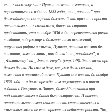
«<...> поскольку <...> Пушкин текста не готовил, а
перепечатывал с издания 1833 года, эти „новации” при
ближайшем рассмотрении должны быть признаны просто
опечатками <...> согласимся, довольно странно
представить, что в ноябре 1836 года, перепечатывая роман
с издания, содержащего большое число искажений,
нарушения рифмы и смысла, Пушкин, оставив все это без
внимания, заменил лишь „покойника” на „покойного”, а
„Филипьевну” на „Филатьевну”» (стр. 148). Это сказка про
белого бычка. На самом деле, как уже было сказано,
изменения в онегинский текст Пушкин мог внести до ноября
1836 года — и даже прежде, чем он уговорился о новом
издании с Глазуновым. Затем, более 30 опечаток при
подготовке этого издания было выправлено. И наконец,
относительная немногочисленность стилистических и
смысловых замен не есть признак их недостоверности. Так,