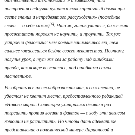
отечественной текстологии”» и заявляют, что
построения недоучки рушатся «как карточный домик при
свете знания и непредвзятого рассуждения» (последние
[6]
слова — о себе самих)
. Что ж, готов учиться, даже если
просветители норовят не научить, а проучить. Так уж
устроена филология: чем дольше занимаешься ею, тем
сильнее ужасаешься бездне своего невежества. Поэтому,
получив урок, я тут же сел за работу над ошибками —
правда, как вскоре выяснилось, над ошибками самих
наставников.
Разобрать все их несообразности мне, к сожалению, не
удастся: не хватит места, предоставленного редакцией
«Нового мира». Соавторы ухитрились десятки раз
погрешить против логики и фактов — с ходу эти авгиевы
конюшни не расчистить. Но чтобы дать адекватное
представление о полемической манере Ларионовой и