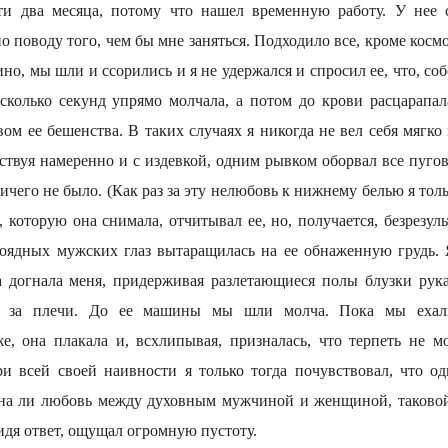
ти два месяца, потому что нашел временную работу. У нее с
о поводу того, чем бы мне заняться. Подходило все, кроме космо
ино, мы шли и ссорились и я не удержался и спросил ее, что, со
есколько секунд упрямо молчала, а потом до крови расцарапал
вом ее бешенства. В таких случаях я никогда не вел себя мягк
йствуя намеренно и с издевкой, одним рывком оборвал все пуго
ничего не было. (Как раз за эту нелюбовь к нижнему белью я тол
, которую она снимала, отчитывал ее, но, получается, безрезуль
ядных мужских глаз вытаращилась на ее обнаженную грудь. 
а догнала меня, придерживая разлетающиеся полы блузки рук
е за плечи. До ее машины мы шли молча. Пока мы ехал
е, она плакала и, всхлипывая, призналась, что терпеть не м
ри всей своей наивности я только тогда почувствовал, что о
жна ли любовь между духовным мужчиной и женщиной, таково
идя ответ, ощущал огромную пустоту.