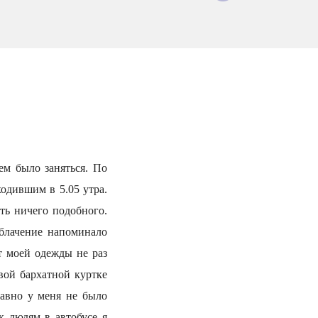
ем было заняться. По
одившим в 5.05 утра.
ать ничего подобного.
блачение напоминало
т моей одежды не раз
вой бархатной куртке
равно у меня не было
к людям в автобусе я