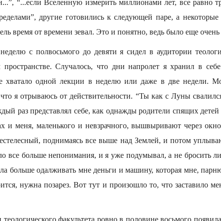
н...”, “...если Вселенную измерить миллионами лет, все равно т
пределами”, другие готовились к следующей паре, а некоторые
ль время от времени зевал. Это и понятно, ведь было еще очень
неделю с полвосьмого до девяти я сидел в аудитории теологи
 пространстве. Случалось, что дни напролет я хранил в себ
е хватало одной лекции в неделю или даже в две недели. Мо
 что я отрываюсь от действительности. “Ты как с Луны свалилс
ждый раз представлял себе, как однажды родители спящих дете
 и меня, маленького и невзрачного, вышвыривают через окно,
естелесный, поднимаясь все выше над Землей, и потом уплыва
 все больше непонимания, и я уже подумывал, а не бросить ли
ела больше одалживать мне деньги и машину, которая мне, парн
рится, нужна позарез. Вот тут и произошло то, что заставило мен
теологического факультета ровно в половине восьмого появила