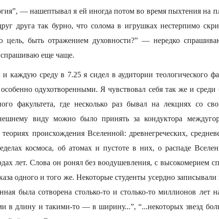
огия”, — нашептывал я ей иногда потом во время пыхтения на 
руг друга так бурно, что солома в игрушках нестерпимо скри
 цель, быть отражением духовности?” — нередко спрашиваю
 спрашиваю еще чаще.
и каждую среду в 7.25 я сидел в аудитории теологического фа
 особенно одухотворенными. Я чувствовал себя так же и сред
ного факультета, где несколько раз бывал на лекциях со с
нешнему виду можно было принять за кондуктора междугор
 теориях происхождения Вселенной: древнегреческих, среднев
еделах космоса, об атомах и пустоте в них, о распаде Вселен
дах лет. Слова он ронял без воодушевления, с высокомерием сп
каза одного и того же. Некоторые студенты усердно записывали 
нная была сотворена столько-то и столько-то миллионов лет наз
и в длину и такими-то — в ширину...”, “...некоторых звезд бол