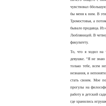
чувствовал ббольшую 
бы меня к ним. В эт
Тромостовья, а пото
бывало продавца. Из 
Любляницей. В четвер
факультету.
То, что я ходил на 
девушке. “Я не знаю 
только тебе, всем н
незнания, и непонятн
стать своим. Мое п
прогулы на философс
работу в детский сад
где хранились игрушк