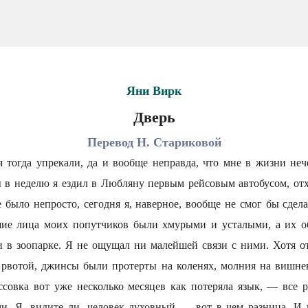
Яни Вирк
Дверь
Перевод Н. Стариковой
я тогда упрекали, да и вообще неправда, что мне в жизни неч
 в неделю я ездил в Любляну первым рейсовым автобусом, отх
 было непросто, сегодня я, наверное, вообще не смог бы сдел
ие лица моих попутчиков были хмурыми и усталыми, а их о
 в зоопарке. Я не ощущал ни малейшей связи с ними. Хотя о
рвотой, джинсы были протерты на коленях, молния на вишне
оссовка вот уже несколько месяцев как потеряла язык, — все 
и. Я, видите ли, человек духовный — вот в чем разница. И 