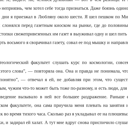
неприязнь, чем хотел себе тогда признаться. Даже боязнь один
и дни я приезжал в Любляну около шести. Я шел пешком по М
м слонялся перед газетным киоском на рынке, где до половины
стопки свежепривезенных им газет я выуживал одну и шел пить
ть восьмого я сворачивал газету, совал ее под мышку и направл
теологический факультет слушать курс по космологии, совс
этого слова”, — повторяла она. Она и правда не понимала, чт
епонятно”, — отвечал я ей, не добавляя при этом, что сущес
ым, чужим что-то может быть тоже по-разному, и есть люди, дл
оведение вызывало в ней все большее раздражение. Раньше 
ком факультете, она сама приучила меня плевать на занятия 
ик во время тихого часа. Сколько раз я укладывал ее на плюшевы
и, и задирал ей халат. А тут мне вдруг снова приспичило слуша