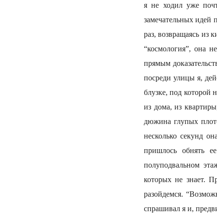
я не ходил уже поч
замечательных идей п
раз, возвращаясь из к
“космология”, она н
прямым доказательст
посреди улицы я, де
блузке, под которой 
из дома, из квартиры
дюжина глупых плото
несколько секунд он
пришлось обнять е
полуподвальном этаж
которых не знает. П
разойдемся. “Возмо
спрашивал я и, предв