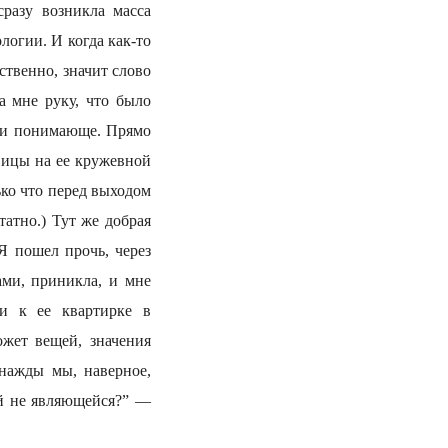
разу возникла масса
логии. И когда как-то
бственно, значит слово
а мне руку, что было
о и понимающе. Прямо
вицы на ее кружевной
ько что перед выходом
татно.) Тут же добрая
Я пошел прочь, через
ами, приникла, и мне
и к ее квартирке в
ожет вещей, значения
днажды мы, наверное,
й не являющейся?” —