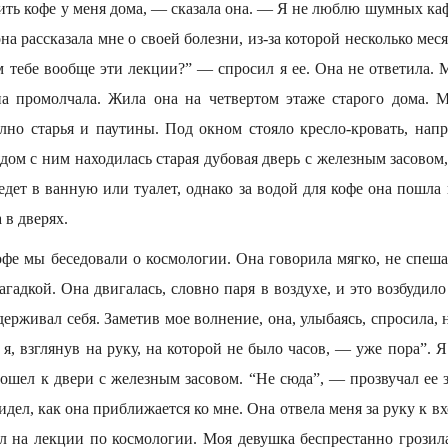
ть кофе у меня дома, — сказала она. — Я не люблю шумных каф
а рассказала мне о своей болезни, из-за которой несколько меся
м тебе вообще эти лекции?” — спросил я ее. Она не ответила.
на промолчала. Жила она на четвертом этаже старого дома.
олно старья и паутины. Под окном стояло кресло-кровать, напр
ядом с ним находилась старая дубовая дверь с железным засовом
едет в ванную или туалет, однако за водой для кофе она пошла 
 в дверях.
фе мы беседовали о космологии. Она говорила мягко, не спеша
загадкой. Она двигалась, словно паря в воздухе, и это возбудило
сдерживал себя. Заметив мое волнение, она, улыбаясь, спросила, 
я, взглянув на руку, на которой не было часов, — уже пора”. Я
ошел к двери с железным засовом. “Не сюда”, — прозвучал ее 
идел, как она приближается ко мне. Она отвела меня за руку к в
ил на лекции по космологии. Моя девушка беспрестанно грозила