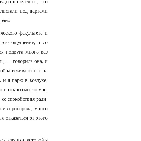
рудно определить, что
 листали под партами
 рано.
ческого факультета и
е это ощущение, и со
я подруга много раз
я”, — говорила она, и
й обнаруживают нас на
 и я парю в воздухе,
ю в открытый космос.
 ее спокойствия ради,
ю из пригорода, много
я отказаться от этого
сь девушка, которой я