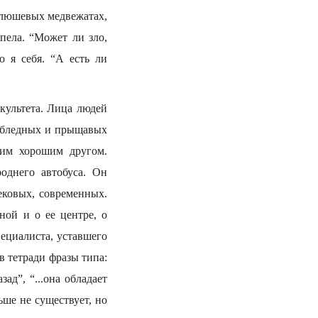
плюшевых медвежатах,
пела. “Может ли зло,
 я себя. “А есть ли
культета. Лица людей
и бледных и прыщавых
воим хорошим другом.
однего автобуса. Он
ековых, современных.
ной и о ее центре, о
ециалиста, уставшего
в тетради фразы типа:
ад”, “...она обладает
ьше не существует, но