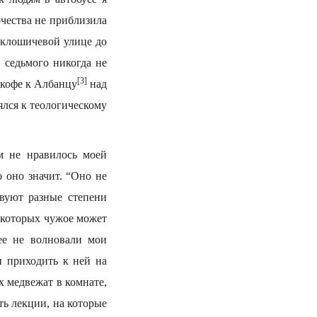
очества не приблизила
иклошичевой улице до
 седьмого никогда не
[3]
 кофе к Албанцу
над
ялся к теологическому
ем не нравилось моей
о оно значит. “Оно не
твуют разные степени
я которых чужое может
ее не волновали мои
и приходить к ней на
х медвежат в комнате,
ть лекции, на которые