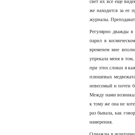
свет их все еще виде
же находится за ее 
журналы. Преподавате
Регулярно дважды в 
парил в космическом
временем мне вполн
упрекала меня в том,
при этих словах я ка
плюшевых медвежатах
невесомый и почти б
Между нами возникало
к тому же она не хот
раз бывала, как гово
намерения.
Однажды в аудитории 