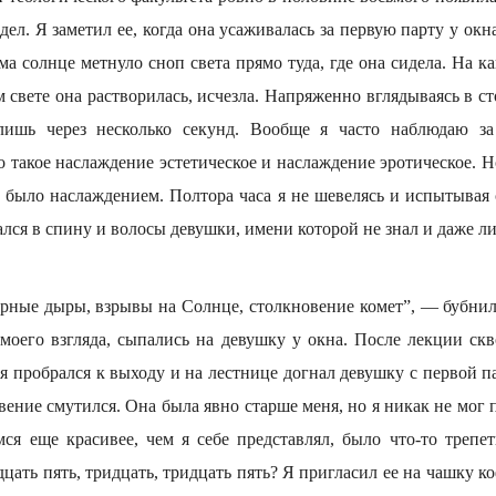
дел. Я заметил ее, когда она усаживалась за первую парту у ок
а солнце метнуло сноп света прямо туда, где она сидела. На к
ом свете она растворилась, исчезла. Напряженно вглядываясь в ст
лишь через несколько секунд. Вообще я часто наблюдаю з
 такое наслаждение эстетическое и наслаждение эротическое. Н
е было наслаждением. Полтора часа я не шевелясь и испытывая
лся в спину и волосы девушки, имени которой не знал и даже ли
ерные дыры, взрывы на Солнце, столкновение комет”, — бубнил
т моего взгляда, сыпались на девушку у окна. После лекции ск
 пробрался к выходу и на лестнице догнал девушку с первой па
вение смутился. Она была явно старше меня, но я никак не мог п
мся еще красивее, чем я себе представлял, было что-то трепет
цать пять, тридцать, тридцать пять? Я пригласил ее на чашку ко