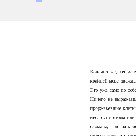
Конечно же, зря мен
крайней мере дважды
Это уже само по себе
Ничего не выражавш
проржавевшие клетки
несло спиртным или 
сломана, а левая кр
ничего общего с ним