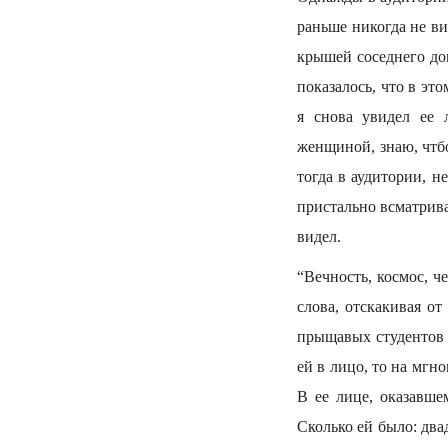
раньше никогда не ви
крышей соседнего дом
показалось, что в эт
я снова увидел ее 
женщиной, знаю, чтбо
тогда в аудитории, н
пристально всматрива
видел.
“Вечность, космос, ч
слова, отскакивая о
прыщавых студентов я
ей в лицо, то на мгно
В ее лице, оказавше
Сколько ей было: двад