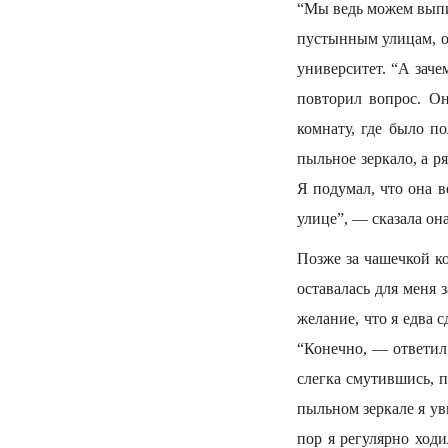
“Мы ведь можем выпи
пустынным улицам, он
университет. “А заче
повторил вопрос. О
комнату, где было п
пыльное зеркало, а р
Я подумал, что она в
улице”, — сказала она
Позже за чашечкой ко
оставалась для меня 
желание, что я едва 
“Конечно, — ответил 
слегка смутившись, п
пыльном зеркале я ув
пор я регулярно ход