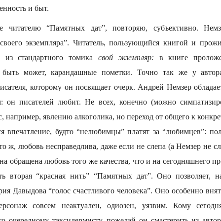
енность и быт.
ое читателю “Памятных дат”, повторяю, субъективно. Немз
своего экземпляра”. Читатель, пользующийся книгой и прож
т из стандартного томика
свой экземпляр:
в книге проложе
 быть может, карандашные пометки. Точно так же у авто
сателя, которому он посвящает очерк. Андрей Немзер обладае
м: он писателей любит. Не всех, конечно (можно симпатизир
, например, явлению алкоголика, но переход от общего к конкре
ся впечатление, будто “нелюбимцы” платят за “любимцев”: по
о ж, любовь несправедлива, даже если не слепа (а Немзер не сл
 обращена любовь того же качества, что и на сегодняшнего пр
ть вторая “красная нить” “Памятных дат”. Оно позволяет, 
ия Давыдова “голос счастливого человека”. Оно особенно внят
персонаж совсем неактуален, одиозен, уязвим. Кому сегод
то очередному таксидермисту, пожелай он смастерить из авто