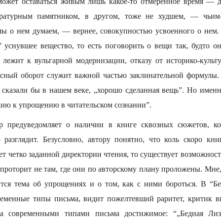
может оставаться живым лишь какое-то отмеренное время — д
ратурным памятником, в другом, тоже не худшем, — чьим
 мы о нем думаем, — вернее, совокупностью усвоенного о нем. 
ь” уснувшее вещество, то есть поговорить о вещи так, будто о
е лежит к вульгарной модернизации, отказу от историко-культ
есный оборот служит важной частью заклинательной формулы.
к сказали бы в нашем веке, „хорошо сделанная вещь”. Но имен
ию к упрощению в читательском сознании”.
р предуведомляет о наличии в книге сквозных сюжетов, к
 разглядит. Безусловно, автору понятно, что коль скоро кни
ет четко заданной директории чтения, то существует возможность
проторит не там, где они по авторскому плану проложены. Мне,
тся тема об упрощениях и о том, как с ними бороться. В “Бед
еменные типы письма, видит пожелтевший раритет, критик в
да современными типами письма достижимое: “„Бедная Лиз