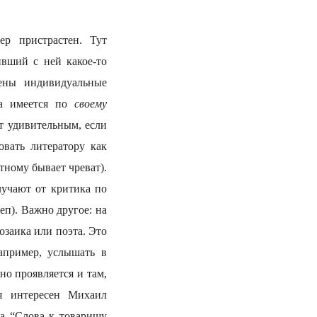
ер пристрастен. Тут
ивший с ней какое-то
ны индивидуальные
ра имеется по
своему
т удивительным, если
овать литератору как
тному бывает чреват).
лучают от критика по
еп). Важно другое: на
озаика или поэта. Это
например, услышать в
но проявляется и там,
ня интересен Михаил
ра “Слова к товарищу