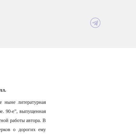
лл.
ое ныне литературная
е. 90-е”, выпущенная
тной работы автора. В
ерков о дорогих ему