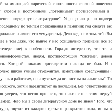
й за имитацией лирической спонтанности сложной повествов
” слогом и постоянными „потаенными” противоречиями в 
ение подчеркнуто литературное”. Упрощению равно подвер
последнему по темпам превращения в памятник год следует засч
рилагали знавшие его мемуаристы). Дело ведь не в том, чтбо Вы
“Не в том даже, что нынче у нас официально признаны все во
 теперешние) в особенности. Гораздо интереснее, что эта 
нонконформистам, людям, противостоящим “системе”, довол
го. Который никаким диссидентом никогда не был. И н
только шибко умным отъезжантам, измотанным совслужащим (
душным работягам, но и пузатым да осанистым начальникам”. То
соцкого, хотя и паразитирует на последнем. Без “ответственны
ищ уверен, что песня про него, то никто его в этом переуб
емзер. Чего мы в своем литературном доме не знаем? Того, что
атуры, звучит из каждого третьего раскрытого окна, иным к