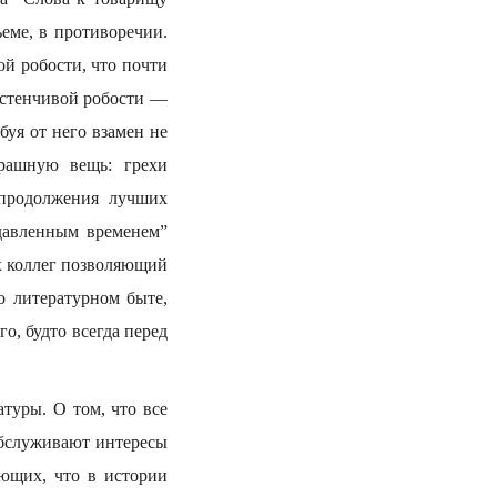
еме, в противоречии.
ой робости, что почти
астенчивой робости —
буя от него взамен не
трашную вещь: грехи
 продолжения лучших
адавленным временем”
их коллег позволяющий
о литературном быте,
о, будто всегда перед
туры. О том, что все
обслуживают интересы
ающих, что в истории