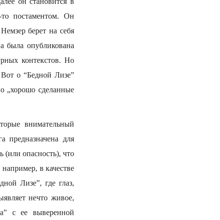
алее он становится в
-то постаментом. Он
Немзер берет на себя
на была опубликована
урных контекстов. Но
 Вот о “Бедной Лизе”
но „хорошо сделанные
оторые внимательный
га предназначена для
 (или опасность), что
 например, в качестве
ной Лизе”, где глаз,
ыявляет нечто живое,
а” с ее выверенной