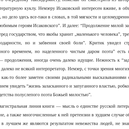
ературную куклу. Немзеру Исаковский интересен вживе, в объ
но дело здесь все-таки в словах, в той мягкости и целомудренн
любимым героям Исаковского”. И далее: “Продолжение милой з
еред государством, что якобы хранит „маленького человека”, тре
годарности, но и забвения своей боли”. Критик увидел с
енного временем, но наделенного чистым даром поэта” есть
 — продолжения, иногда очень далеко идущие. Нежность к “з
 далеко не всякий интерпретатор. Немзер, с точки зрения мног
, как-то более заметен своими радикальными высказываниями 
ием увидеть “жизнь заласканного и запуганного властью, робког
 детства полуслепого поэта Божьей милостью”.
 магистральная линия книги — мысль о единстве русской литера
ине, а также многочисленные к ней претензии в худшем случае 
 в лучшем же являются результатом невежества людей, не зн