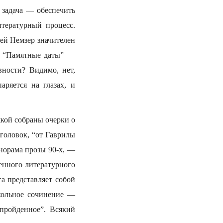
 задача — обеспечить
итературный процесс.
рей Немзер значителен
е “Памятные даты” —
ности? Видимо, нет,
аряется на глазах, и
жкой собраны очерки о
аголовок, “от Гаврилы
норама прозы 90-х, —
енного литературного
а представляет собой
кольное сочинение —
пройденное”. Всякий