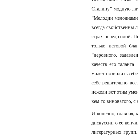
Сталину” модную лит
“Мелодии мелодиями, 
всегда свойственны 
страх перед силой. П
только истовой бла
“неровного, задавл
качеств его таланта
может позволить себе
себе решительно все
нежели вот этим умен
кем-то виноватого, с
И конечно, главная,
дискуссии о ее конч
литературных групп,