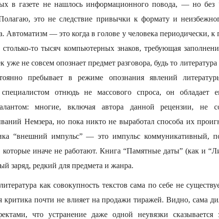
рых в газете не нашлось информационного повода, — но без
Полагаю, это не следствие привычки к формату и неизбежно
а. Автоматизм — это когда в голове у человека периодически, к 
а столько-то тысяч компьютерных знаков, требующая заполнен
ек уже не совсем опознает предмет разговора, будь то литература
тоянно пребывает в режиме опознания явлений литературы
 специалистом отнюдь не массового спроса, он обладает
алантом: многие, включая автора данной рецензии, не с
ваний Немзера, но пока никто не выработал способа их проиг
тика “внешний импульс” — это импульс коммуникативный, по
 которые иначе не работают. Книга “Памятные даты” (как и “Л
й заряд, редкий для предмета и жанра.
 литература как совокупность текстов сама по себе не существ
ая критика почти не влияет на продажи тиражей. Видно, сама ди
фектами, что устранение даже одной неувязки сказывается 