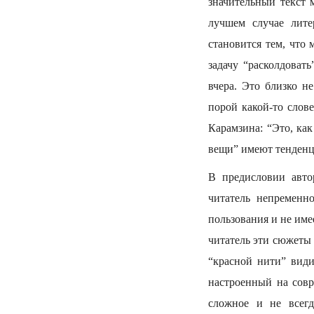
значительный текст 
лучшем случае лите
становится тем, что
задачу “расколдоват
вчера. Это близко н
порой какой-то слов
Карамзина: “Это, ка
вещи” имеют тенденц
В предисловии авто
читатель непременно
пользования и не име
читатель эти сюжеты 
“красной нити” види
настроенный на совр
сложное и не всег