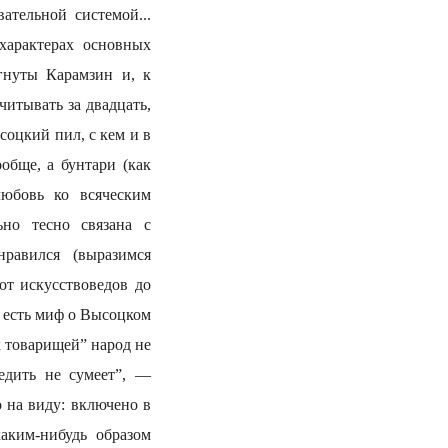
ательной системой...
характерах основных
гнуты Карамзин и, к
итывать за двадцать,
соцкий пил, с кем и в
обще, а бунтари (как
любовь ко всяческим
ьно тесно связана с
равился (выразимся
от искусствоведов до
 есть миф о Высоцком
х товарищей” народ не
едить не сумеет”, —
 на виду: включено в
аким-нибудь образом