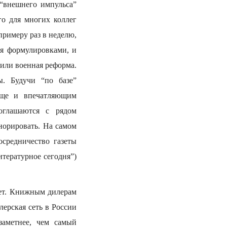
 “внешнего импульса”
го для многих коллег
примеру раз в неделю,
ия формулировками, и
 или военная реформа.
. Будучи “по базе”
 еще и впечатляющим
оглашаются с рядом
норировать. На самом
средничество газеты
итературное сегодня”)
ует. Книжным дилерам
лерская сеть в России
заметнее, чем самый