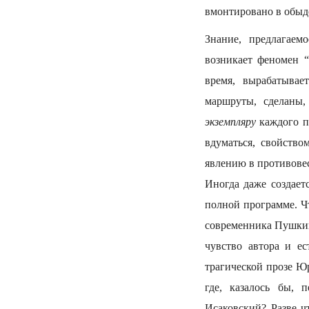
вмонтировано в обыд
Знание, предлагаем
возникает феномен “
время, вырабатывае
маршруты, сделаны,
экземпляру
каждого пи
вдуматься, свойство
явлению в противовес
Иногда даже создает
полной программе. Чт
современника Пушкина
чувство автора и ес
трагической прозе Юр
где, казалось бы, 
Исаковский? Разве ч