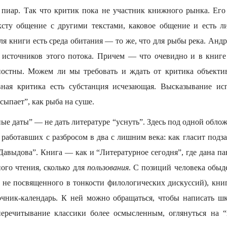
иар. Так что критик пока не участник книжного рынка. Его
сту общение с другими текстами, каковое общение и есть л
я книги есть среда обитания — то же, что для рыбы река. Анд
х источников этого потока. Причем — что очевидно и в книг
ностны. Можем ли мы требовать и ждать от критика объектив
ная критика есть субстанция исчезающая. Высказывание исп
сыпает”, как рыба на суше.
ые даты” — не дать литературе “уснуть”. Здесь под одной обло
работавших с разбросом в два с лишним века: как гласит подз
авыдова”. Книга — как и “Литературное сегодня”, где дана па
ного чтения, сколько для
пользования
. С позиций человека обыд
я не посвященного в тонкости филологических дискуссий), книг
очник-календарь. К ней можно обращаться, чтобы написать ш
перечитывание классики более осмысленным, оглянуться на “