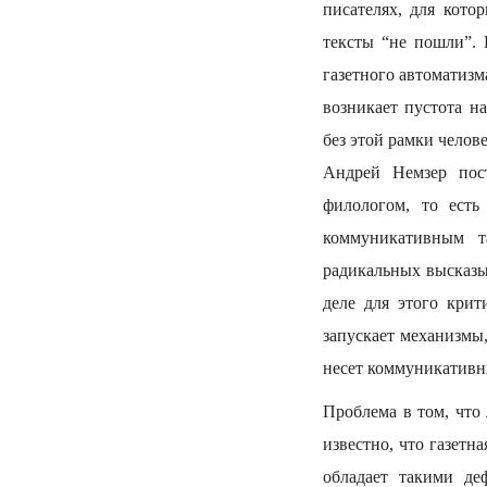
писателях, для кото
тексты “не пошли”. 
газетного автоматизм
возникает пустота н
без этой рамки челов
Андрей Немзер пос
филологом, то есть
коммуникативным т
радикальных высказы
деле для этого кри
запускает механизмы,
несет коммуникативны
Проблема в том, что
известно, что газетн
обладает такими де