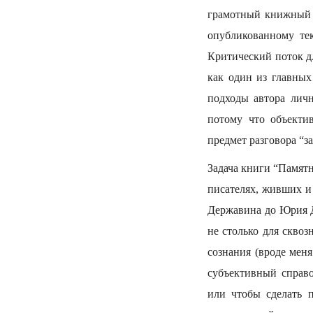
грамотный книжный п
опубликованному тек
Критический поток дл
как один из главны
подходы автора лич
потому что объектив
предмет разговора “за
Задача книги “Памятн
писателях, живших и 
Державина до Юрия Д
не столько для сквоз
сознания (вроде мен
субъективный справ
или чтобы сделать 