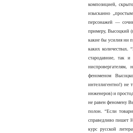
композицией, скрыто
изысканно „простым
персонажей — сочин
примеру, Высоцкий (
какие бы усилия ни п
каких количествах. 
стародавние, так и
ниспровергателям, 
феноменом Высоцко
интеллигентно!) не 
инженеров) и просто
не равен феномену Вы
полон. “Если товар
справедливо пишет Н
курс русской литер