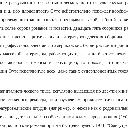
ных рассуждений о ее фантастической, почти нечеловеческой р
и и я, ибо плодовитость Оутс действительно поражает воображ
прочему постоянно занятая преподавательской работой в в
ла более сорока романов и повестей, двадцать пять сборников рас
книг и девять критических и литературоведческих сборнико
ля профессиональных англо-американских беллетристов второй 
х массовой литературы, работающих едва ли не быстрее печатн
ных” авторов с именем и репутацией, то похоже, что по ча
ции Оутс переплюнула всех, даже таких суперплодовитых тяжел
апиталистического труда, регулярно выдающая по две-три книги
оличественные рекорды, но и изумляет жанрово-тематическим ра
атуроведческие штудии (например, о Чехове как о родоначальни
ческие детективы с разоблачениями власть предержащих (“Уб
стенциалистские романы-притчи (“Страна чудес”, 1971; “Сын утра”