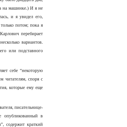
а на машинке.) И я не
ась, и я увидел его,
 только потом; пока я
 Карлович перебирает
несколько вариантов.
его или подставного
ляет себе “некоторую
м читателям, споря с
тия, которые ему еще
вателя, писательнице-
ее опубликованный в
ы”, содержит краткий