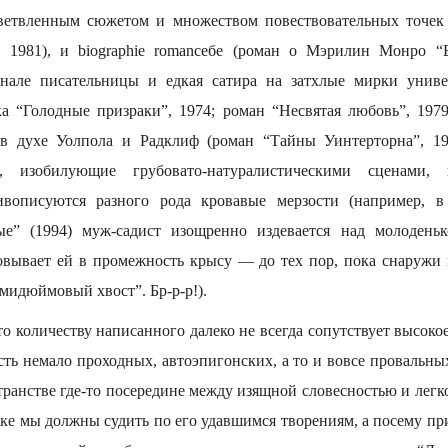
зветвленным сюжетом и множеством повествовательных точек 
, 1981), и biographie romanceбe (роман о Мэрилин Монро “
енале писательницы и едкая сатира на затхлые мирки униве
ка “Голодные призраки”, 1974; роман “Несвятая любовь”, 197
 в духе Уолпола и Радклиф (роман “Тайны Уинтерторна”, 198
, изобилующие грубовато-натуралистическими сценами,
ивописуются разного рода кровавые мерзости (например, в
е” (1994) муж-садист изощренно издевается над молоден
овывает ей в промежность крысу — до тех пор, пока снаружи не
мидюймовый хвост”. Бр-р-р!).
то количеству написанного далеко не всегда сопутствует высокое
сть немало проходных, автоэпигонских, а то и вовсе провальн
транстве где-то посередине между изящной словесностью и легк
ке мы должны судить по его удавшимся творениям, а посему п