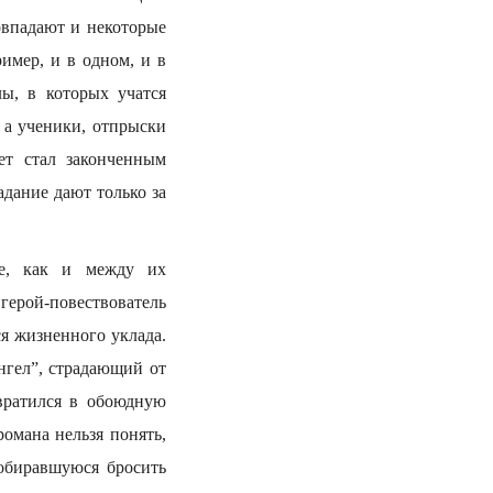
овпадают и некоторые
имер, и в одном, и в
ы, в которых учатся
 а ученики, отпрыски
ет стал законченным
адание дают только за
е, как и между их
герой-повествователь
я жизненного уклада.
нгел”, страдающий от
вратился в обоюдную
романа нельзя понять,
собиравшуюся бросить