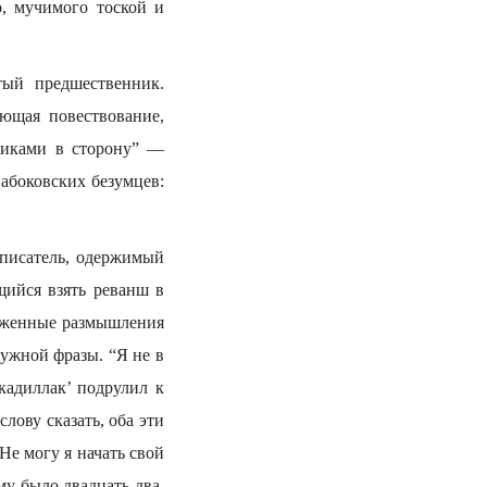
, мучимого тоской и
тый предшественник.
ющая повествование,
ликами в сторону” —
абоковских безумцев:
писатель, одержимый
щийся взять реванш в
ряженные размышления
нужной фразы. “Я не в
адиллак’ подрулил к
лову сказать, оба эти
Не могу я начать свой
му было двадцать два,