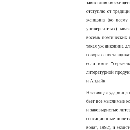
завистливо-восхищен
отступлю от традици
женщина (ко всему 
университетах) навая
восемь поэтических 
такая уж диковина д
говоря о поставщика
если взять “серьез
литературной продук
и Апдайк.
Настоящая ударница к
бьет все мыслимые к
и заковыристые литер
сенсационные полити
вода”, 1992), и экзи