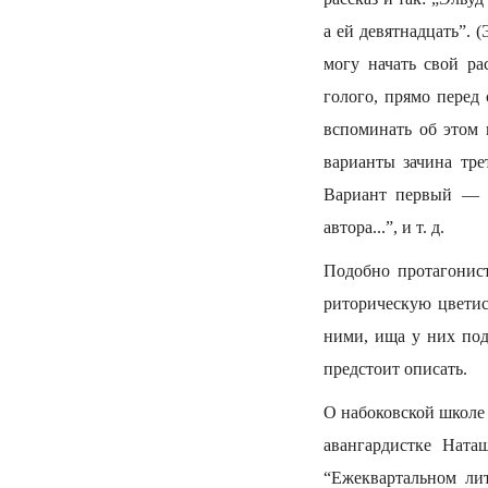
а ей девятнадцать”. 
могу начать свой ра
голого, прямо перед 
вспоминать об этом 
варианты зачина тре
Вариант первый — о
автора...”, и т. д.
Подобно протагонист
риторическую цветис
ними, ища у них под
предстоит описать.
О набоковской школе 
авангардистке Ната
“Ежеквартальном лит