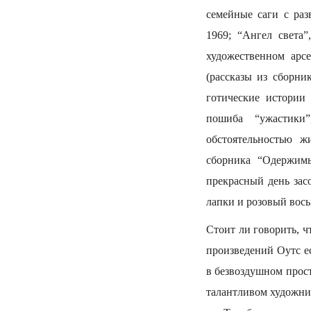
семейные саги с ра
1969; “Ангел света”
художественном арс
(рассказы из сборни
готические истории
пошиба “ужастики”
обстоятельностью ж
сборника “Одержимы
прекрасный день зас
лапки и розовый вось
Стоит ли говорить, ч
произведений Оутс е
в безвоздушном прос
талантливом художни