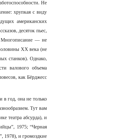
аботоспособности. Не
ение: хрупкая с виду
едущих американских
сказов, десяток пьес,
в. Многописание — не
половины ХХ века (не
ых станков). Однако,
сти валового объема
овесов, как Бёрджесс
 в год, она не только
знообразием. Тут вам
ке театра абсурда), и
ийцы”, 1975; “Черная
, 1978), и громоздкие