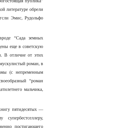
рогостоящая публика”
ой литературе обрели
гсли Эмис, Рудольфо
вроде “Сада земных
дены еще в советскую
и. В отличие от этих
мускулистый роман, в
амы (с непременным
своеобразный “роман
атилетнего мальчика,
книгу пятидесятых —
 супербестселлеру,
зненно постигающего