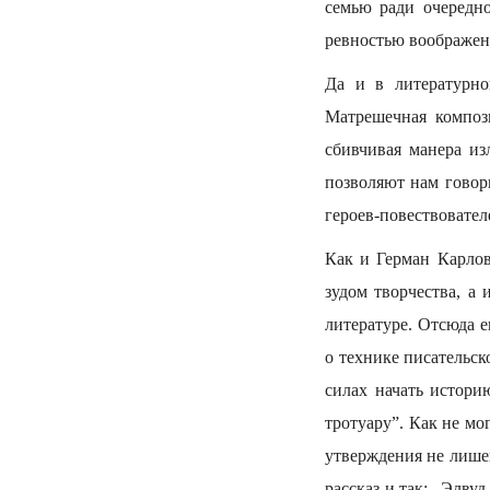
семью ради очередн
ревностью воображен
Да и в литературно
Матрешечная композ
сбивчивая манера и
позволяют нам говор
героев-повествовател
Как и Герман Карло
зудом творчества, а
литературе. Отсюда 
о технике писательск
силах начать истор
тротуару”. Как не мо
утверждения не лишен
рассказ и так: „Элву