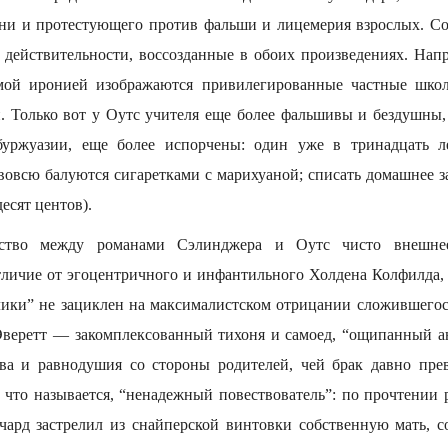
ни и протестующего против фальши и лицемерия взрослых. С
 действительности, воссозданные в обоих произведениях. Напр
мой иронией изображаются привилегированные частные школ
и. Только вот у Оутс учителя еще более фальшивы и бездушны,
уржуазии, еще более испорчены: один уже в тринадцать л
вовсю балуются сигаретками с марихуаной; списать домашнее з
есят центов).
дство между романами Сэлинджера и Оутс чисто внешне
тличие от эгоцентричного и инфантильного Холдена Колфилда, 
ики” не зациклен на максималистском отрицании сложившегос
веретт — закомплексованный тихоня и самоед, “ощипанный а
тва и равнодушия со стороны родителей, чей брак давно пре
 что называется, “ненадежный повествователь”: по прочтении 
чард застрелил из снайперской винтовки собственную мать, 