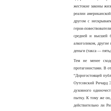
жестокие законы жиз
реалии американской
другом с нескрывае
герои-повествовател
средней и высшей б
алкоголиком, другие 
деньги (такса — пятьд
Тем не менее схо
протагонистами. В о
“Дорогостоящей публ
Оутсовский Ричард Э
духовного одиночес
пытку. К тому же он,
действительно ли Ри