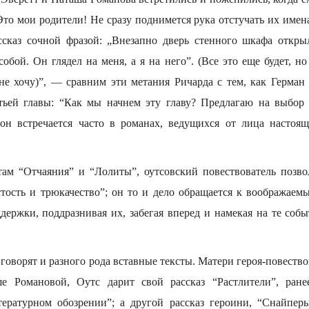
(Это мои родители! Не сразу поднимется рука отстучать их имен
ссказ сочной фразой: „Внезапно дверь стенного шкафа открыл
собой. Он глядел на меня, а я на него”. (Все это еще будет, но
не хочу)”, — сравним эти метания Ричарда с тем, как Герман
тьей главы: “Как мы начнем эту главу? Предлагаю на выбор 
н встречается часто в романах, ведущихся от лица настоящ
ам “Отчаяния” и “Лолиты”, оутсовский повествователь позво
тость и трюкачество”; он то и дело обращается к воображаемы
держки, поддразнивая их, забегая вперед и намекая на те собы
говорят и разного рода вставные тексты. Матери героя-повество
ше Романовой, Оутс дарит свой рассказ “Растлители”, ран
ературном обозрении”; а другой рассказ героини, “Снайпер