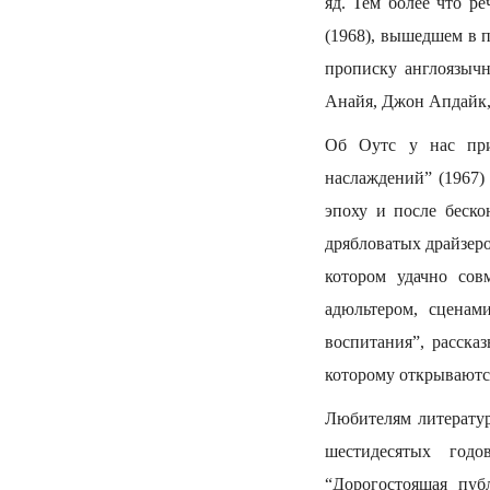
яд. Тем более что р
(1968), вышедшем в 
прописку англоязыч
Анайя, Джон Апдайк, 
Об Оутс у нас при
наслаждений” (1967)
эпоху и после беско
дрябловатых драйзер
котором удачно со
адюльтером, сценам
воспитания”, расска
которому открываютс
Любителям литерату
шестидесятых годо
“Дорогостоящая пуб