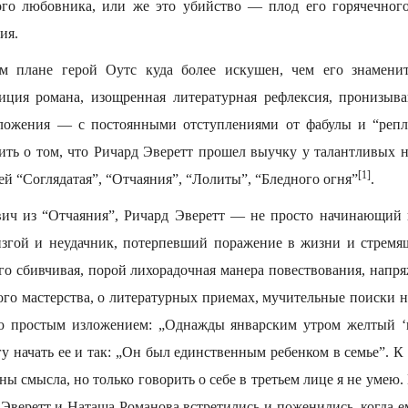
ого любовника, или же это убийство — плод его горячечного
ия.
м плане герой Оутс куда более искушен, чем его знамени
иция романа, изощренная литературная рефлексия, пронизыва
зложения — с постоянными отступлениями от фабулы и “реп
ить о том, что Ричард Эверетт прошел выучку у талантливых н
[1]
ей “Соглядатая”, “Отчаяния”, “Лолиты”, “Бледного огня”
.
вич из “Отчаяния”, Ричард Эверетт — не просто начинающий 
 изгой и неудачник, потерпевший поражение в жизни и стремя
его сбивчивая, порой лихорадочная манера повествования, нап
ого мастерства, о литературных приемах, мучительные поиски 
ию простым изложением: „Однажды январским утром желтый ‘к
гу начать ее и так: „Он был единственным ребенком в семье”. К с
ы смысла, но только говорить о себе в третьем лице я не умею. 
д Эверетт и Наташа Романова встретились и поженились, когда е