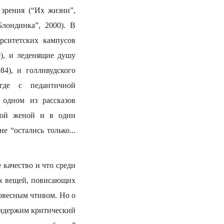
зрения (“Их жизни”,
Блондинка”, 2000). В
рситетских кампусов
9), и леденящие душу
4), и голливудского
 где с педантичной
 одном из рассказов
ькой женой и в один
 “остались только...
 качество и что среди
ых вещей, повисающих
овесным чтивом. Но о
ридержим критический