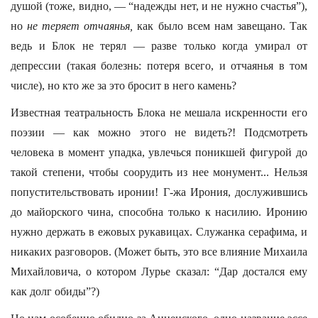
душой (тоже, видно, — “надежды нет, и не нужно счастья”),
но
не теряет отчаянья,
как было всем нам завещано. Так
ведь и Блок не терял — разве только когда умирал от
депрессии (такая болезнь: потеря всего, и отчаянья в том
числе), но кто же за это бросит в него камень?
Известная театральность Блока не мешала искренности его
поэзии — как можно этого не видеть?! Подсмотреть
человека в момент упадка, увлечься поникшей фигурой до
такой степени, чтобы соорудить из нее монумент... Нельзя
попустительствовать иронии! Г-жа Ирония, дослужившись
до майорского чина, способна только к насилию. Иронию
нужно держать в ежовых рукавицах. Служанка серафима, и
никаких разговоров. (Может быть, это все влияние Михаила
Михайловича, о котором Лурье сказал: “Дар достался ему
как долг обиды”?)