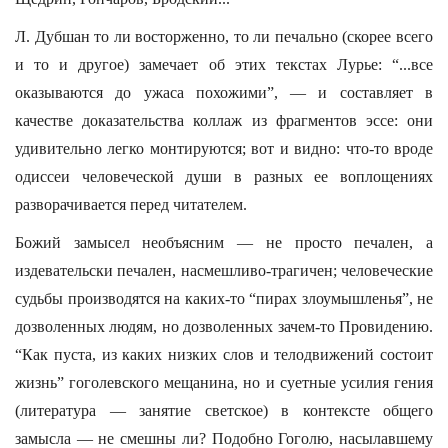
Л. Дубшан то ли восторженно, то ли печально (скорее всего
и то и другое) замечает об этих текстах Лурье: “...все
оказываются до ужаса похожими”, — и составляет в
качестве доказательства коллаж из фрагментов эссе: они
удивительно легко монтируются; вот и видно: что-то вроде
одиссеи человеческой души в разных ее воплощениях
разворачивается перед читателем.
Божий замысел необъясним — не просто печален, а
издевательски печален, насмешливо-трагичен; человеческие
судьбы производятся на каких-то “пирах злоумышленья”, не
дозволенных людям, но дозволенных зачем-то Провидению.
“Как пуста, из каких низких слов и телодвижений состоит
жизнь” гоголевского мещанина, но и суетные усилия гения
(литература — занятие светское) в контексте общего
замысла — не смешны ли? Подобно Гоголю, насылавшему