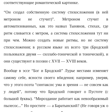
соответствующие романтической картинке.
“Он создал собственную систему стихосложения (в ней
метроном не стучит)”. Метроном стучит в
автоматизованных, как это назвал Тынянов, стихах, где
ритм сливается с метром, а система стихосложения тут ни
при чем. Можно создать новые ритмы, но не систему
стихосложения; в русском языке их всего три (Бродский
пользовался двумя — силлабо-тонической и тонической), и
они существуют в поэзии с XVII — XVIII веков.
Вообще в эссе “Бог и Бродский” Лурье местами изменяет
самому себе, ясности своего вбидения; например, уверяя,
что у этого поэта “синтаксис ума и зрения — не совсем как
у людей”, потому что Бродский говорит о Пустоте (с
большой буквы). “Мироздание работает как невообразимый
пылесос...” Но простите — а Баратынский? (Не говоря уж о