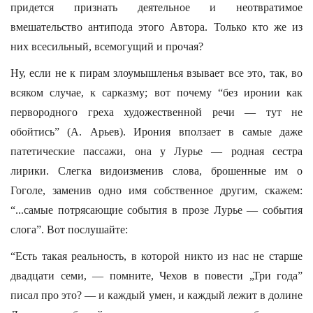
придется признать деятельное и неотвратимое
вмешательство антипода этого Автора. Только кто же из
них всесильный, всемогущий и прочая?
Ну, если не к пирам злоумышленья взывает все это, так, во
всяком случае, к сарказму; вот почему “без иронии как
первородного греха художественной речи — тут не
обойтись” (А. Арьев). Ирония вползает в самые даже
патетические пассажи, она у Лурье — родная сестра
лирики. Слегка видоизменив слова, брошенные им о
Гоголе, заменив одно имя собственное другим, скажем:
“...самые потрясающие события в прозе Лурье — события
слога”. Вот послушайте:
“Есть такая реальность, в которой никто из нас не старше
двадцати семи, — помните, Чехов в повести „Три года”
писал про это? — и каждый умен, и каждый лежит в долине