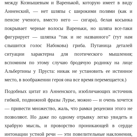
между Кознышевым и Варенькой, которую имеет в виду
Анненский, — нет шляпы с широкими полями (как и
пенсне ученого, вместо него — сигара), белая косынка
покрывает черные волосы Вареньки, но шляпа все-таки
фигурирует — шляпка “так и не названного” (тут нам
слышится голос Набокова) гриба. Путаница деталей
ситуации характерна для поэтического мышления;
вспомним по этому случаю бродячую родинку на лице
Альбертины у Пруста: никак не установить ее истинное
место, в воображении героя она все время перемещается.)
Подобных цитат из Анненского, изобличающих источник
гибкой, подвижной фразы Лурье, можно — и очень хочется
— привести множество, жаль, что рамки рецензии этого не
позволяют. Но даже по одному отрывку легко увидеть и
храбрую мысль, и проворство проникающей в сердце
интонации устной речи — эти повелительные наклонения,