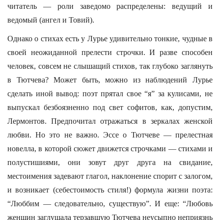
читатель — роли заведомо распределены: ведущий и
ведомый (ангел и Товий).
Однако о стихах есть у Лурье удивительно тонкие, чудные в
своей неожиданной прелести строчки. И разве способен
человек, совсем не слышащий стихов, так глубоко заглянуть
в Тютчева? Может быть, можно из наблюдений Лурье
сделать иной вывод: поэт прятал свое “я” за кулисами, не
выпускал безбоязненно под свет софитов, как, допустим,
Лермонтов. Предпочитал отражаться в зеркалах женской
любви. Но это не важно. Эссе о Тютчеве — прелестная
новелла, в которой сюжет движется строчками — стихами и
полустишиями, они зовут друг друга на свидание,
местоимения задевают глагол, наклонение спорит с залогом,
и возникает (себестоимость стиля!) формула жизни поэта:
“Люббим — следовательно, существую”. И еще: “Любовь
женщин заглушала терзавшую Тютчева неусыпно неприязнь