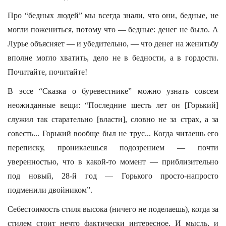
Про “бедных людей” мы всегда знали, что они, бедные, не
могли пожениться, потому что — бедные: денег не было. А
Лурье объясняет — и убедительно, — что денег на женитьбу
вполне могло хватить, дело не в бедности, а в гордости.
Почитайте, почитайте!
В эссе “Сказка о буревестнике” можно узнать совсем
неожиданные вещи: “Последние шесть лет он [Горький]
служил так старательно [власти], словно не за страх, а за
совесть... Горький вообще был не трус... Когда читаешь его
переписку, проникаешься подозрением — почти
уверенностью, что в какой-то момент — приблизительно
под новый, 28-й год — Горького просто-напросто
подменили двойником”.
Себестоимость стиля высока (ничего не поделаешь), когда за
стилем стоит нечто фактически интересное. И мысль, и