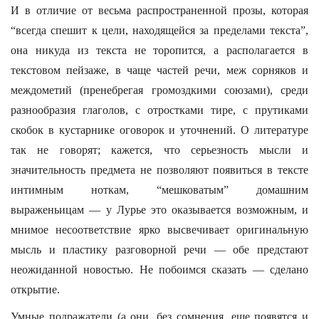
И в отличие от весьма распространенной прозы, которая
“всегда спешит к цели, находящейся за пределами текста”,
она никуда из текста не торопится, а располагается в
текстовом пейзаже, в чаще частей речи, меж сорняков и
междометий (пренебрегая громоздкими союзами), среди
разнообразия глаголов, с отростками тире, с прутиками
скобок в кустарнике оговорок и уточнений. О литературе
так не говорят; кажется, что серьезность мысли и
значительность предмета не позволяют появиться в тексте
интимным ноткам, “мешковатым” домашним
выраженьицам — у Лурье это оказывается возможным, и
мнимое несоответствие ярко высвечивает оригинальную
мысль и пластику разговорной речи — обе предстают
неожиданной новостью. Не побоимся сказать — сделано
открытие.
Умные подражатели (а они, без сомнения, еще появятся и