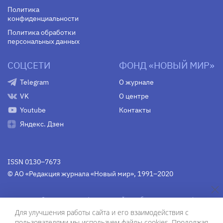
Политика
конфиденциальности
Политика обработки
персональных данных
СОЦСЕТИ
ФОНД «НОВЫЙ МИР»
Telegram
О журнале
VK
О центре
Youtube
Контакты
Яндекс. Дзен
ISSN 0130–7673
© АО «Редакция журнала «Новый мир», 1991–2020
Свидетельство Федеральной службы по надзору в сфере
связи, информационных технологий и массовых
Для улучшения работы сайта и его взаимодействия с
коммуникаций
средства массовой информации
пользователями мы используем файлы cookies. Продолжая