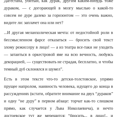
Дагестана, убитый, как дурак, другим каким-нибудь тоже
дураком, — с догорающей в мозгу мыслью о какой-то
совсем не дуре далеко за горизонтом — это очень важно,
видите ли: заплачет она или нет?
...И другая меланхолическая мечта: от недостойной роли в
бессмысленном фарсе отказаться — бросить свой текст
злому режиссеру в лицо! — а из театра все-таки не уходить
— затаиться в оркестровой яме на всю вечность, любуясь
декорацией, — существовать не страдая, бесплатно, и чтобы
темный дуб склонялся и шумел”.
Есть в этом тексте что-то детски-толстовское, упрямо
прущее напролом, наивность человека, идущего до конца в
рассуждениях (кстати, обратите внимание на двух “дураков”
и одну “не дуру” в первом абзаце: торчат как-то слишком
прямо, как случается у Льва Николаевича), и нечто
достоевское тут же мерещится: “бросить... в лицо!.. и