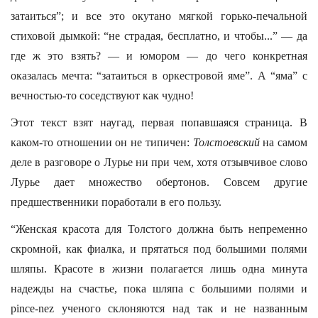
затаиться”; и все это окутано мягкой горько-печальной
стиховой дымкой: “не страдая, бесплатно, и чтобы...” — да
где ж это взять? — и юмором — до чего конкретная
оказалась мечта: “затаиться в оркестровой яме”. А “яма” с
вечностью-то соседствуют как чудно!
Этот текст взят наугад, первая попавшаяся страница. В
каком-то отношении он не типичен:
Толстоевский
на самом
деле в разговоре о Лурье ни при чем, хотя отзывчивое слово
Лурье дает множество обертонов. Совсем другие
предшественники поработали в его пользу.
“Женская красота для Толстого должна быть непременно
скромной, как фиалка, и прятаться под большими полями
шляпы. Красоте в жизни полагается лишь одна минута
надежды на счастье, пока шляпа с большими полями и
pince-nez ученого склоняются над так и не названным