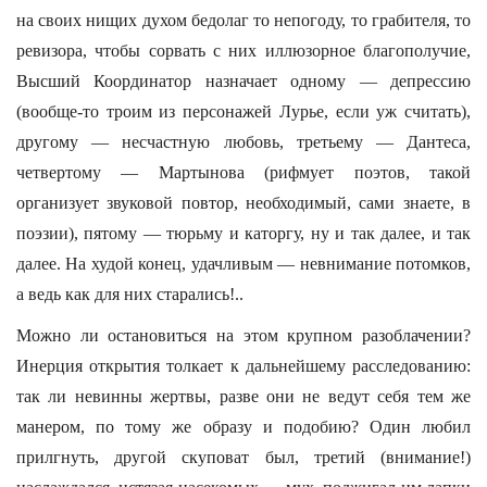
на своих нищих духом бедолаг то непогоду, то грабителя, то
ревизора, чтобы сорвать с них иллюзорное благополучие,
Высший Координатор назначает одному — депрессию
(вообще-то троим из персонажей Лурье, если уж считать),
другому — несчастную любовь, третьему — Дантеса,
четвертому — Мартынова (рифмует поэтов, такой
организует звуковой повтор, необходимый, сами знаете, в
поэзии), пятому — тюрьму и каторгу, ну и так далее, и так
далее. На худой конец, удачливым — невнимание потомков,
а ведь как для них старались!..
Можно ли остановиться на этом крупном разоблачении?
Инерция открытия толкает к дальнейшему расследованию:
так ли невинны жертвы, разве они не ведут себя тем же
манером, по тому же образу и подобию? Один любил
прилгнуть, другой скуповат был, третий (внимание!)