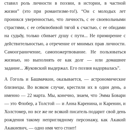
ставил роль личности в поэзии, в истории, в частной
жизни” (это при романтизме-то!). “Он с молодых лет
проникся уверенностью, что личность, с ее своевольными
страстями, с ее себялюбивой тягой к счастью, с ее обидами
на судьбу, только сбивает душу с пути... Не примирение с
действительностью, а отречение от мнимых прав личности.
Самоограничение, самопожертвование. Не пользоваться
жизнью, но выполнять ее как долг — или домашнее
задание... Жуковский выдержал. Его поэзия надорвалась”.
А Гоголь и Башмачкин, оказывается, — астрономические
близнецы. Во всяком случае, крестили их в один день, а
именно — 22 марта. Мы, конечно, знаем, что Эмма Бовари
— это Флобер, а Толстой — и Анна Каренина, и Каренин, и
Холстомер, но все же не всякий писатель подарит свой день
рождения такому неприглядному персонажу, как Акакий
Акакиевич, — одно имя чего стоит!