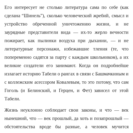
Его интересует не столько литература сама по себе (как
сделана “Шинель”), сколько человеческий жребий, смысл и
устройство обреченной уничтожению жизни, и не
заурядные представители вида — их-то жерло вечности
пожирает, как пылинки воздуха при дыхании, — и не
литературные персонажи, избежавшие тления (те, что
попеременно садятся за парту с каждым школьником), а их
великие создатели его занимают. Когда он подробнейше
излагает историю Табели о рангах в связи с Башмачкиным и
с коллежским асессором Ковалевым, то это потому, что сам
Гоголь (и Белинский, и Герцен, и Фет) зависел от этой
Табели.
Жизнь неуклонно соблюдает свои законы, и что — век
нынешний, что — век прошлый, да хоть и позапрошлый —
обстоятельства вроде бы разные, а человек мучится