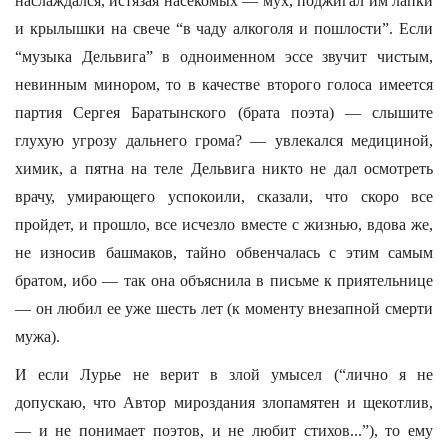
наслаждался, истязая насекомых — мух, поджигал им лапки
и крылышки на свече “в чаду алкоголя и пошлости”. Если
“музыка Дельвига” в одноименном эссе звучит чистым,
невинным минором, то в качестве второго голоса имеется
партия Сергея Баратынского (брата поэта) — слышите
глухую угрозу дальнего грома? — увлекался медициной,
химик, а пятна на теле Дельвига никто не дал осмотреть
врачу, умирающего успокоили, сказали, что скоро все
пройдет, и прошло, все исчезло вместе с жизнью, вдова же,
не износив башмаков, тайно обвенчалась с этим самым
братом, ибо — так она объяснила в письме к приятельнице
— он любил ее уже шесть лет (к моменту внезапной смерти
мужа).
И если Лурье не верит в злой умысел (“лично я не
допускаю, что Автор мироздания злопамятен и щекотлив,
— и не понимает поэтов, и не любит стихов...”), то ему