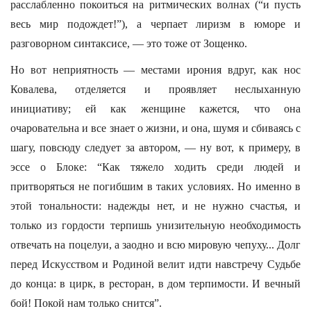
расслабленно покоиться на ритмических волнах (“и пусть
весь мир подождет!”), а черпает лиризм в юморе и
разговорном синтаксисе, — это тоже от Зощенко.
Но вот неприятность — местами ирония вдруг, как нос
Ковалева, отделяется и проявляет неслыханную
инициативу; ей как женщине кажется, что она
очаровательна и все знает о жизни, и она, шумя и сбиваясь с
шагу, повсюду следует за автором, — ну вот, к примеру, в
эссе о Блоке: “Как тяжело ходить среди людей и
притворяться не погибшим в таких условиях. Но именно в
этой тональности: надежды нет, и не нужно счастья, и
только из гордости терпишь унизительную необходимость
отвечать на поцелуи, а заодно и всю мировую чепуху... Долг
перед Искусством и Родиной велит идти навстречу Судьбе
до конца: в цирк, в ресторан, в дом терпимости. И вечный
бой! Покой нам только снится”.