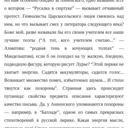
Но нам особенно обидно за Анненского, одно название эссе
о котором — “Русалка в сюртуке” — вызывает отчаянный
протест. Гимназисты Царскосельского лицея смеялись над
ним, но что вызывает смех у литератора следующего века?
Боже мой, разве называли бы его своим учителем все наши
лучшие поэты (“А тот, кого учителем считаю...” —
Ахматова; “родная тень в кочующих толпах” —
Мандельштам), если б он походил на ту жалкую, бледную,
подводную фигуру, которую рисует Лурье? “Этой лирике не
хватает энергии. Садятся аккумуляторы, садится голос...
Возникает множество помех, избыточных шумов... И стихи
тянутся как похороны”. Странная здесь происходит
путаница: свойства предмета описания характеризуют
качество письма. Да, у Анненского упоминаются похороны
— например, в “Балладе”, одном из самых прекрасных
стихотворений в русской лирике. Какая энергия мысли,