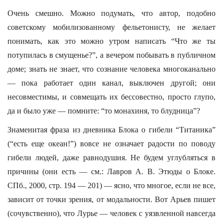
Очень смешно. Можно подумать, что автор, подобно
советскому мобилизованному фельетонисту, не желает
понимать, как это можно утром написать “Что же ты
потупилась в смущенье?”, а вечером побывать в публичном
доме; знать не знает, что сознание человека многоканально
— пока работает один канал, выключен другой; они
несовместимы, и совмещать их бессовестно, просто глупо,
да и было уже — помните: “то монахиня, то блудница”?
Знаменитая фраза из дневника Блока о гибели “Титаника”
(“есть еще океан!”) вовсе не означает радости по поводу
гибели людей, даже равнодушия. Не будем углубляться в
причины (они есть — см.: Лавров А. В. Этюды о Блоке.
СПб., 2000, стр. 194 — 201) — ясно, что многое, если не все,
зависит от точки зрения, от модальности. Вот Арьев пишет
(сочувственно), что Лурье — человек с уязвленной навсегда