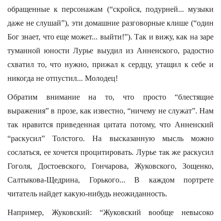
обращенные к персонажам (“скройся, подурней... музыки
даже не слушай”), эти домашние разговорные клише (“один
Бог знает, что еще может... выйти!”). Так и вижу, как на заре
туманной юности Лурье выудил из Анненского, радостно
схватил то, что нужно, прижал к сердцу, утащил к себе и
никогда не отпустил... Молодец!
Обратим внимание на то, что просто “блестящие
выражения” в прозе, как известно, “ничему не служат”. Нам
так нравится приведенная цитата потому, что Анненский
“раскусил” Толстого. На высказанную мысль можно
сослаться, ее хочется процитировать. Лурье так же раскусил
Гоголя, Достоевского, Гончарова, Жуковского, Зощенко,
Салтыкова-Щедрина, Горького... В каждом портрете
читатель найдет какую-нибудь неожиданность.
Например, Жуковский: “Жуковский вообще невысоко