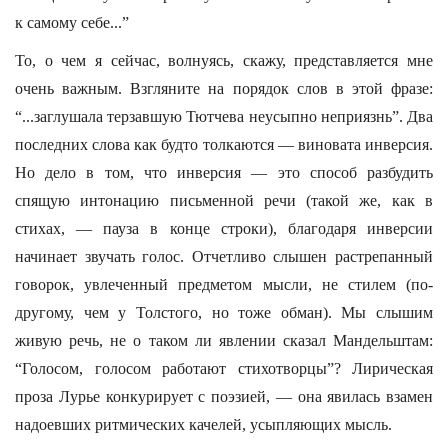
к самому себе...”
То, о чем я сейчас, волнуясь, скажу, представляется мне
очень важным. Взгляните на порядок слов в этой фразе:
“...заглушала терзавшую Тютчева неусыпно неприязнь”. Два
последних слова как будто толкаются — виновата инверсия.
Но дело в том, что инверсия — это способ разбудить
спящую интонацию письменной речи (такой же, как в
стихах, — пауза в конце строки), благодаря инверсии
начинает звучать голос. Отчетливо слышен растрепанный
говорок, увлеченный предметом мысли, не стилем (по-
другому, чем у Толстого, но тоже обман). Мы слышим
живую речь, не о таком ли явлении сказал Мандельштам:
“Голосом, голосом работают стихотворцы”? Лирическая
проза Лурье конкурирует с поэзией, — она явилась взамен
надоевших ритмических качелей, усыпляющих мысль.