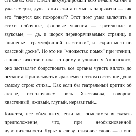
стиховых сил! Стихи аккумулировали всю печаль жизни и
ужас смерти, душа в них сжата и мысль напряжена — как
это “тянутся как похороны”? Этот поэт умел включить в
стихи побочные, фоновые явления — зрительные и
звуковые, — да, и шорох переворачиваемых страниц, и
“шипенье... граммофонной пластинки”, и “скрип мела по
классной доске”. Но это не “множество помех” при чтении,
а новое качество стиха, которому и учились у Анненского,
оно заставляет бодрствовать все органы чувств вплоть до
осязания. Приписывать выражаемое поэтом состояние души
самому строю стиха... Как если бы театральный критик об
актере, исполнявшем роль Хлестакова, говорил:
хвастливый, лживый, глупый, неразвитый...
Кажется, все объяснится, если мы осмелимся высказать
предположение, что, при необыкновенной
чувствительности Лурье к слову, стиховое слово — а оно