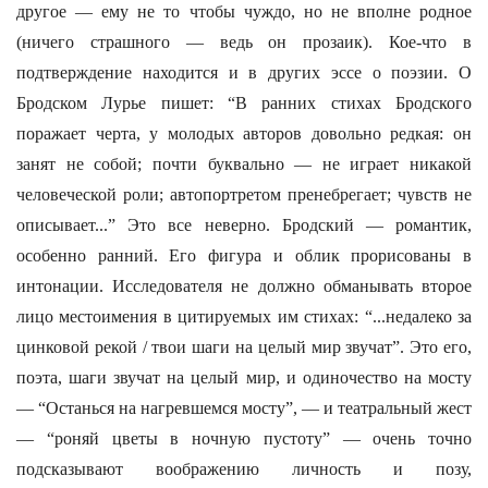
другое — ему не то чтобы чуждо, но не вполне родное
(ничего страшного — ведь он прозаик). Кое-что в
подтверждение находится и в других эссе о поэзии. О
Бродском Лурье пишет: “В ранних стихах Бродского
поражает черта, у молодых авторов довольно редкая: он
занят не собой; почти буквально — не играет никакой
человеческой роли; автопортретом пренебрегает; чувств не
описывает...” Это все неверно. Бродский — романтик,
особенно ранний. Его фигура и облик прорисованы в
интонации. Исследователя не должно обманывать второе
лицо местоимения в цитируемых им стихах: “...недалеко за
цинковой рекой / твои шаги на целый мир звучат”. Это его,
поэта, шаги звучат на целый мир, и одиночество на мосту
— “Останься на нагревшемся мосту”, — и театральный жест
— “роняй цветы в ночную пустоту” — очень точно
подсказывают воображению личность и позу,