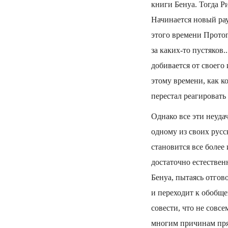
книги Бенуа. Тогда Р
Начинается новый рау
этого времени Протоп
за каких-то пустяков.
добивается от своего
этому времени, как к
перестал реагировать
Однако все эти неуда
одному из своих русс
становится все более
достаточно естествен
Бенуа, пытаясь отгов
и переходит к обобще
совести, что не совс
многим причинам прям