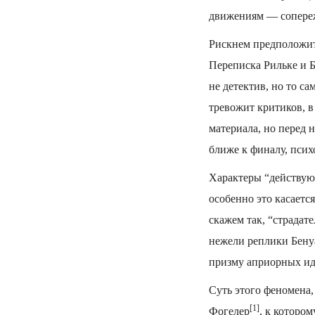
движениям — сопере
Рискнем предположит
Переписка Рильке и Б
не детектив, но то са
тревожит критиков, в
материала, но перед 
ближе к финалу, псих
Характеры “действую
особенно это касаетс
скажем так, “страдат
нежели реплики Бену
призму априорных ид
Суть этого феномена,
[1]
Фогелер
, к которо