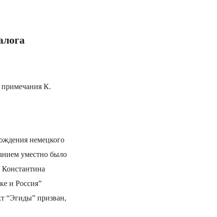
алога
и примечания К.
рождения немецкого
данием уместно было
а Константина
ке и Россия”
кт “Эгиды” призван,