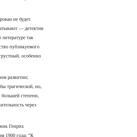
ован не будет.
ватывают — детектив
й литературе так
йство публикуемого
грустный, особенно
ом развитии;
бы трагической, но,
а большей степени,
ительность через
жник Генрих
ом 1900 года: “К