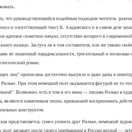
живать.
ь, что руководствующийся подобным подходом читатель разочар
енуа и сопутствующий текст К. Азадовского и в самом деле зах
мое крепкое сюжет­ное начало, отсутствие которого в современно
 книге налицо. Заслуга ли в том составителя, или же таково сво
нами не лишенный парадоксальности, трогательный и несколько 
ологический роман.
щих лиц” прописаны достаточно выпукло и даже даны в некотор
я Рильке. При этом немецкий поэт оказывается фигурой не то что
ельной”. Возможно, есть в том и его вина — письма Рильке в куд
а, являются памятником эпохи, привыкшей воспринимать действ
еальных конструктов.
 как представляется, сумел уловить друг Рильке, немецкий худо
му поэт заезжает после своего пребывания в России весной — лет