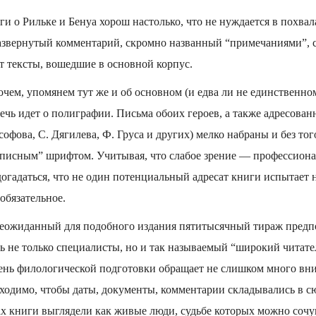
и о Рильке и Бенуа хорош настолько, что не нуждается в похвал
азвернутый комментарий, скромно названный “примечаниями”, 
т тексты, вошедшие в основной корпус.
очем, упомянем тут же и об основном (и едва ли не единственном
Речь идет о полиграфии. Письма обоих героев, а также адресова
софова, С. Дягилева, Ф. Груса и других) мелко набраны и без т
писным” шрифтом. Учитывая, что слабое зрение — профессиона
догадаться, что не один потенциальный адресат книги испытает
 обязательное.
неожиданный для подобного издания пятитысячный тираж предпо
ть не только специалисты, но и так называемый “широкий читате
ень филологической подготовки обращает не слишком много вн
ходимо, чтобы даты, документы, комментарии складывались в сю
ах книги выглядели как живые люди, судьбе которых можно соч