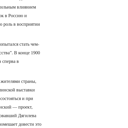
 сильным влиянием
ок в Россию и
 роль в восприятии
пытался стать чем-
ства”. В конце 1900
 сперва в
с жителями страны,
рлинской выставки
состояться и при
енский — проект,
зовавший Дягилева
помешает довести это