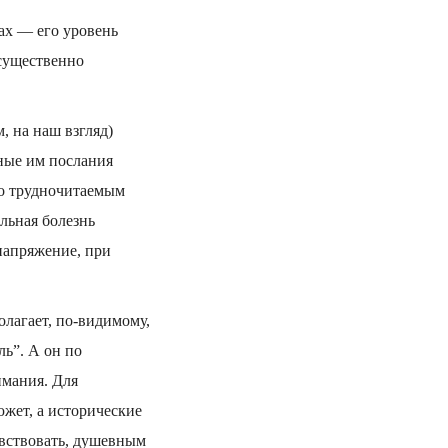
ах — его уровень
существенно
, на наш взгляд)
нные им послания
ого трудночитаемым
льная болезнь
 напряжение, при
лагает, по-видимому,
ль”. А он по
имания. Для
жет, а исторические
увствовать, душевным