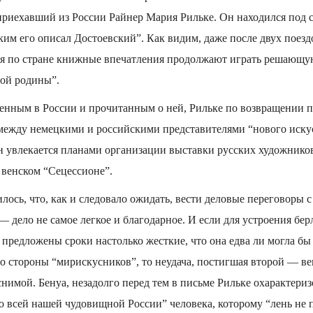
 приехавший из России Райнер Мария Рильке. Он находился под
аким его описал Достоевский”. Как видим, даже после двух поезд
я по стране книжные впечатления продолжают играть решающую
ной родины”.
нным в России и прочитанным о ней, Рильке по возвращении по
между немецкими и российскими представителями “нового искус
н увлекается планами организации выставки русских художников
в венском “Сецессионе”.
лось, что, как и следовало ожидать, вести деловые переговоры 
— дело не самое легкое и благодарное. И если для устроения бе
предложены сроки настолько жесткие, что она едва ли могла бы 
о стороны “мирискусников”, то неудача, постигшая второй — в
нимой. Бенуа, незадолго перед тем в письме Рильке охарактери
о всей нашей чудовищной России” человека, которому “лень не 