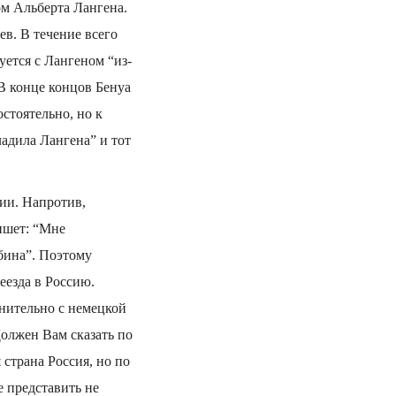
ом Альберта Лангена.
в. В течение всего
уется с Лангеном “из-
 В конце концов Бенуа
стоятельно, но к
ладила Лангена” и тот
ии. Напротив,
ишет: “Мне
жбина”. Поэтому
еезда в Россию.
внительно с немецкой
Должен Вам сказать по
 страна Россия, но по
е представить не