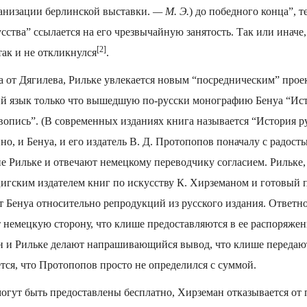
ганизации берлинской выставки.
— М. Э.
) до победного конца”, т
сства” ссылается на его чрезвычайную занятость. Так или иначе,
[2]
ак и не откликнулся
.
 от Дягилева, Рильке увлекается новым “посредниче­ским” про
ий язык только что вышедшую по-русски монографию Бенуа “Ис
вопись”. (В современных изданиях книга называется “История 
нно, и Бенуа, и его издатель В. Д. Протопопов поначалу с радост
е Рильке и отвечают немецкому переводчику согласием. Рильке
игским изда­телем книг по искусству К. Хирземаном и готовый 
ет Бенуа относительно репродукций из русского издания. Ответн
немецкую сторону, что клише предоставляются в ее распоряжен
ан и Рильке делают напрашивающийся вывод, что клише передают
тся, что Протопопов просто не определился с суммой.
могут быть предоставлены бесплатно, Хирземан отказывается от