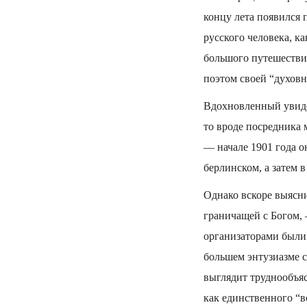
концу лета появился
русского человека, к
большого путешестви
поэтом своей “духов
Вдохновленный увиде
то вроде посредника 
— начале 1901 года о
берлинском, а затем 
Однако вскоре выясни
граничащей с Богом, 
организаторами были 
большем энтузиазме с
выглядит труднообъяс
как единственного “в