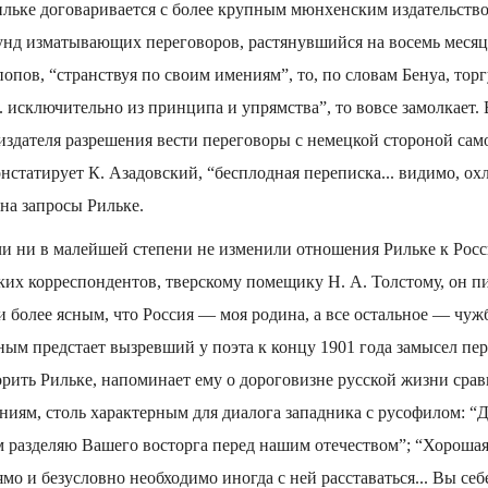
ильке договаривается с более крупным мюнхенским издательств
нд изматывающих переговоров, растянувшийся на восемь месяце
опов, “странствуя по своим имениям”, то, по словам Бенуа, торг
.. исключительно из принципа и упрямства”, то вовсе замолкает.
 издателя разрешения вести переговоры с немецкой стороной само
онстатирует К. Азадовский, “бесплодная переписка... видимо, ох
 на запросы Рильке.
чи ни в малейшей степени не изменили отношения Рильке к Росс
ких корреспондентов, тверскому помещику Н. А. Толстому, он п
 и более ясным, что Россия — моя родина, а все остальное — чу
ным предстает вызревший у поэта к концу 1901 года замысел пер
орить Рильке, напоминает ему о дороговизне русской жизни сра
ниям, столь характерным для диалога западника с русофилом: “
ем разделяю Вашего восторга перед нашим отечеством”; “Хорошая
о и безусловно необходимо иногда с ней расставаться... Вы себ