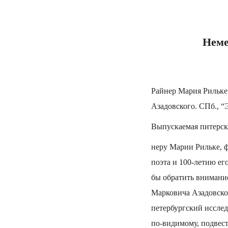
Неме
Райнер Мария Рильке 
Азадовского. СПб., “Э
Выпускаемая питерск
неру Марии Рильке, ф
поэта и 100-летию ег
бы обратить внимание
Марковича Азадовског
петербургский исслед
по-видимому, подвест