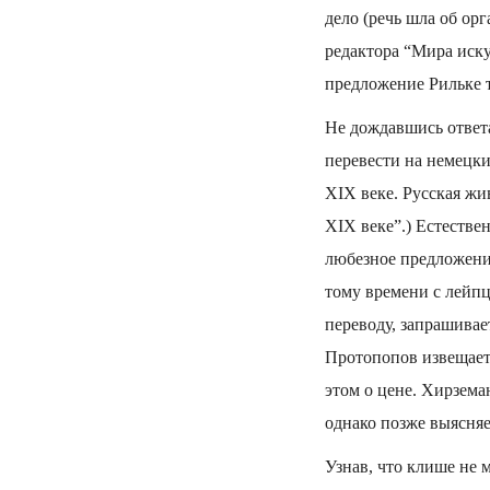
дело (речь шла об ор
редактора “Мира иску
предложение Рильке т
Не дождавшись ответа
перевести на немецк
XIX веке. Русская жи
XIX веке”.) Естестве
любезное предложени
тому времени с лейпц
переводу, за­прашива
Протопопов извещает 
этом о цене. Хирзем
однако позже выясняе
Узнав, что клише не 