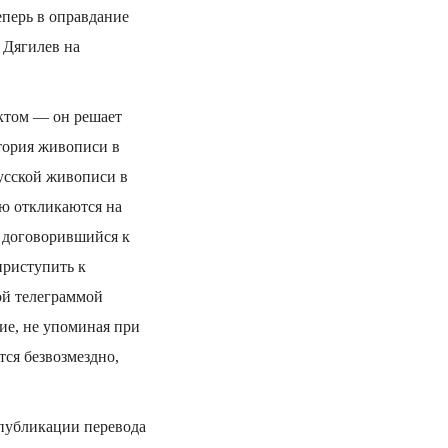
еперь в оправдание
 Дягилев на
ектом — он решает
тория живописи в
русской живописи в
ью откликаются на
, договорившийся к
приступить к
ой телеграммой
ие, не упоминая при
ся безвозмездно,
 публикации перевода