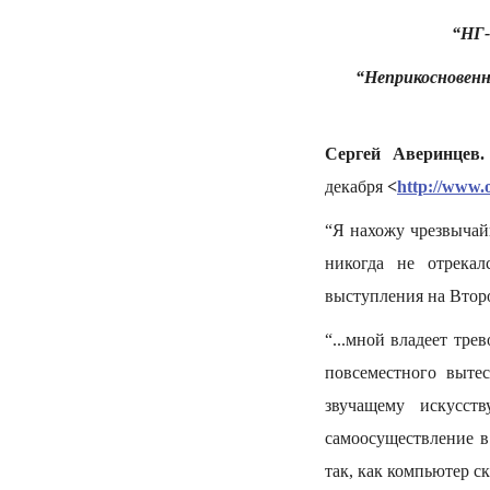
“НГ-
“Неприкосновенн
Сергей Аверинцев.
декабря
<
http://www.
“Я нахожу чрезвычай
никогда не отрека
выступления на Второ
“...мной владеет тре
повсеместного выте
звучащему искусст
самоосуществление в
так, как компьютер с