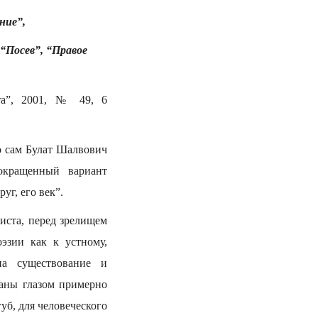
ние”,
 “Посев”, “Правое
та”, 2001, № 49, 6
о сам Булат Шалвович
окращенный вариант
г, его век”.
иста, перед зрелищем
эзии как к устному,
на существование и
таны глазом примерно
уб, для человеческого