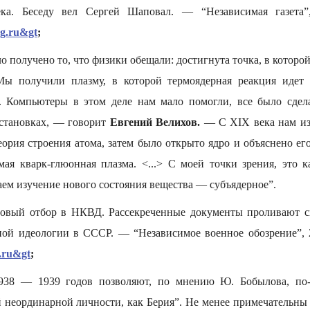
ка. Беседу вел Сергей Шаповал. — “Независимая газета
ng.ru&gt
;
ыло получено то, что физики обещали: достигнута точка, в котор
Мы получили плазму, в которой термоядерная реакция идет
. Компьютеры в этом деле нам мало помогли, все было сдел
становках, — говорит
Евгений Велихов.
— С XIX века нам изв
ория строения атома, затем было открыто ядро и объяснено ег
мая кварк-глюонная плазма. <...> С моей точки зрения, это 
ем изучение нового состояния вещества — субъядерное”.
овый отбор в НКВД. Рассекреченные документы проливают с
ной идеологии в СССР. — “Независимое военное обозрение”,
g.ru&gt
;
38 — 1939 годов позволяют, по мнению Ю. Бобылова, по-н
й неординарной личности, как Берия”. Не менее примечательны 