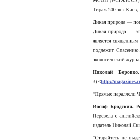
МСОП (
WCPA/IUCN
Тираж 500 экз. Киев, 
Дикая природа — поп
Дикая природа — эт
является священным 
подлежит Спасению
экологический журнал
Николай Боровко.
3)
<
http://magazines.r
“Прямые параллели Ч
Иосиф Бродский.
Ре
Перевела с английск
издатель Николай Яки
“Старайтесь не выде