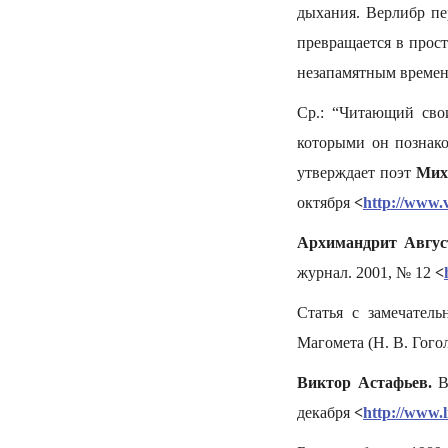
дыхания. Верлибр пе
превращается в прост
незапамятным времена
Ср.: “Читающий сво
которыми он познак
утверждает поэт
Мих
октября
<
http://www.
Архимандрит Авгус
журнал. 2001, № 12
<
Статья с замечател
Магомета (Н. В. Гого
Виктор Астафьев.
Вк
декабря
<
http://www.l