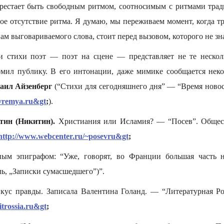
рестает быть свободным ритмом, соотносимым с ритмами тра
ое отсутствие ритма. Я думаю, мы переживаем момент, когда т
м выговариваемого слова, стоит перед вызовом, которого не зна
и стихи поэт — поэт на сцене — представляет не те несколь
омил публику. В его интонации, даже мимике сообщается нек
аил Айзенберг
(“Стихи для сегодняшнего дня” — “Время новост
vremya.ru&gt
;
).
тин (Никитин).
Христиания или Исламия? — “Посев”. Общес
http://www.webcenter.ru/~posevru&gt
;
ьным эпиграфом: “Уже, говорят, во Франции большая часть н
ль, „Записки сумасшедшего”)”.
ус правды. Записала Валентина Голанд. — “Литературная Ро
itrossia.ru&gt
;