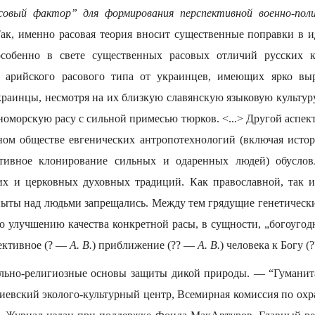
овый фактор” для формирования перспективной военно-пол
ак, именно расовая теория вносит существенные поправки в 
 особенно в свете существенных расовых отличий русских 
а арийского расового типа от украинцев, имеющих ярко в
краинцы, несмотря на их близкую славянскую языковую культуру
оморскую расу с сильной примесью тюрков. <...> Другой аспект
ном обществе евгенических антропотехнологий (включая исто
тивное клонирование сильных и одаренных людей) обусло
их и церковных духовных традиций. Как православной, так и
пыты над людьми запрещались. Между тем грядущие генетическ
о улучшению качества конкретной расы, в сущности, „богоугод
ективное (? —
А. В.
) приближение (?? —
А. В.
) человека к Богу 
ьно-религиозные основы защиты дикой природы. — “Гуманит
Киевский эколого-культурный центр, Всемирная комиссия по ох