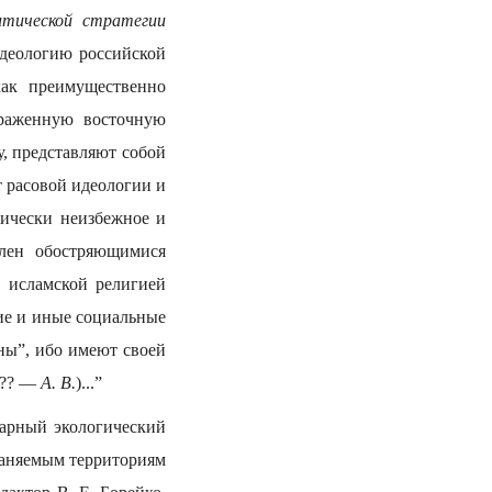
итической стратегии
идеологию российской
как преимущественно
ыраженную восточную
, представляют собой
 расовой идеологии и
рически неизбежное и
влен обостряющимися
 исламской религией
ие и иные социальные
ны”, ибо имеют своей
(??? —
А. В.
)...”
арный экологический
раняемым территориям