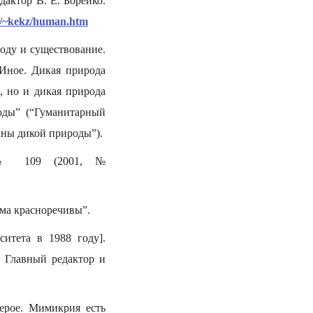
актор В. Е. Борейко.
a/~kekz/human.htm
оду и существование.
Иное. Дикая природа
, но и дикая природа
оды” (“Гуманитарный
аны дикой природы”).
, № 109 (2001, №
сьма красноречивы”.
итета в 1988 году].
. Главный редактор и
серое. Мимикрия есть