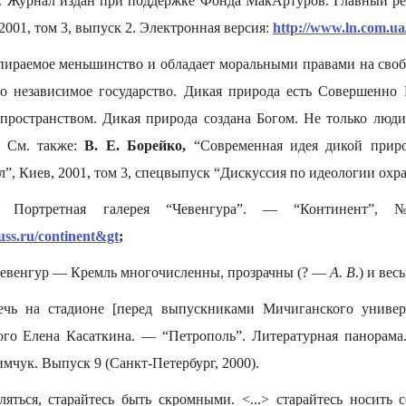
). Журнал издан при поддержке Фонда МакАртуров. Главный ред
2001, том 3, выпуск 2. Электронная версия:
http://www.ln.com.u
ираемое меньшинство и обладает моральными правами на своб
о независимое государство. Дикая природа есть Совершенно 
пространством. Дикая природа создана Богом. Не только люди
. См. также:
В. Е. Борейко,
“Современная идея дикой прир
”, Киев, 2001, том 3, спецвыпуск “Дискуссия по идеологии охр
Портретная галерея “Чевенгура”. — “Континент”
uss.ru/continent&gt
;
евенгур — Кремль многочисленны, прозрачны (? —
А. В
.) и ве
чь на стадионе [перед выпускниками Мичиганского универс
ого Елена Касаткина. — “Петрополь”. Литературная панорама
мчук. Выпуск 9 (Санкт-Петербург, 2000).
ляться, старайтесь быть скромными. <...> старайтесь носить 