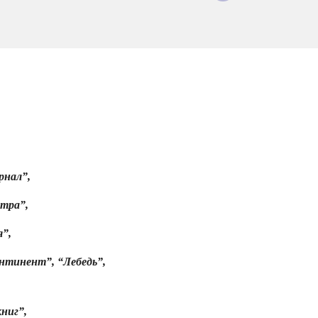
рнал”,
втра”,
”,
нтинент”,
“Лебедь”,
ниг”,