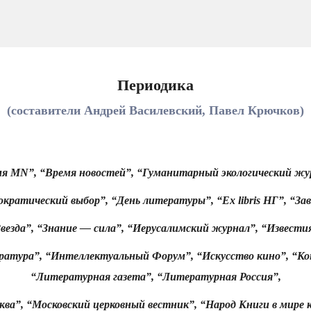
Периодика
(составители Андрей Василевский, Павел Крючков)
мя MN”,
“Время новостей”,
“Гуманитарный экологический жу
кратический выбор”, “День литературы”, “Ex libris НГ”,
“За
везда”,
“Знание — сила”, “Иерусалимский журнал”, “Известия
ратура”,
“Интеллектуальный Форум”, “Искусство кино”,
“Ко
“Литературная газета”,
“Литературная Россия”,
ква”, “Московский церковный вестник”, “Народ Книги в мире к