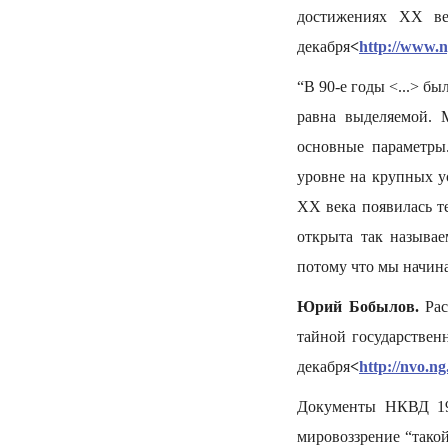
достижениях ХХ ве
декабря
<
http://www.
“В 90-е годы <...> б
равна выделяемой. 
основные параметры
уровне на крупных у
XX века появилась те
открыта так называе
потому что мы начина
Юрий Бобылов.
Рас
тайной государствен
декабря
<
http://nvo.n
Документы НКВД 19
мировоззрение “тако