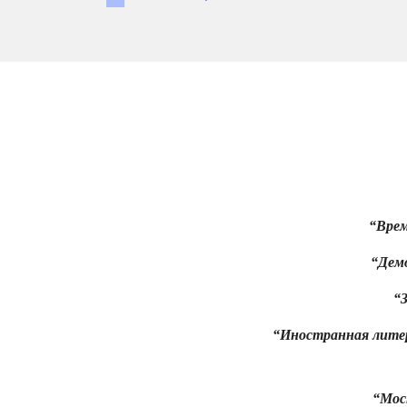
“Вре
“Демо
“З
“Иностранная лите
“Мос