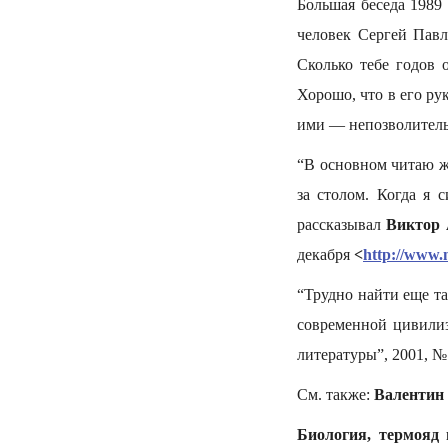
Большая беседа 1989
человек Сергей Павл
Сколько тебе годов 
Хорошо, что в его ру
ими — непозволитель
“В основном читаю ж
за столом. Когда я 
рассказывал
Виктор 
декабря
<
http://www.
“Трудно найти еще т
современной цивил
литературы”, 2001, № 
См. также:
Валентин 
Биология, термояд 