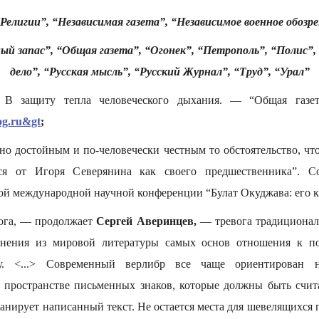
Религии”, “Независимая газета”,
“Независимое военное обозре
ый запас”, “Общая газета”,
“Огонек”, “Петрополь”, “Полис”,
дело”,
“Русская мысль”,
“Русский Журнал”, “Труд”, “Урал”
В защиту тепла человеческого дыхания. — “Общая газе
og.ru&gt
;
но достойным и по-человечески честным то обстоятельство, чт
лся от Игоря Северянина как своего предшественника”. С
й международной научной конференции “Булат Окуджава: его кру
вога, — продолжает
Сергей Аверинцев,
— тревога традиционал
снения из мировой литературы самых основ отношения к по
ву. <...> Современный верлибр все чаще ориентирован 
 пространстве письменных знаков, которые должны быть счи
канирует написанный текст. Не остается места для шевелящихся г