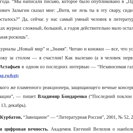
 года. “Мы написали письмо, которое было опубликовано в „П
ович Залыгин сказал мне: „Витя, не лезь ты в эту свару, сиди
осталось?” Да, сейчас у нас самый умный человек в литератур
ках журнал сложный, большой, а годов действительно мало остал
ная роскошь”.
урналы „Новый мир” и „Знамя”. Читаю и книжки — все, что у
сижу за столом — я счастлив! Как вылезаю (а я человек не
Астафьев
в одном из последних интервью — “Независимая газе
ng.ru&gt
;
акого же пламенного реакционера, защищающего вечные консер
изации”, — пишет
Владимир Бондаренко
(“Последний поклон
13, декабрь).
Курбатов,
“Завещание” — “Литературная Россия”, 2001, № 52, 2
и цифровая вечность.
Академик Евгений Велихов о наибол