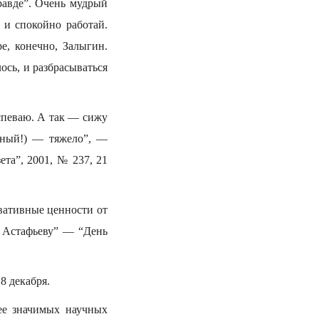
равде”. Очень мудрый
 и спокойно работай.
е, конечно, Залыгин.
ось, и разбрасываться
спеваю. А так — сижу
рвный!) — тяжело”, —
та”, 2001, № 237, 21
вативные ценности от
 Астафьеву” — “День
8 декабря.
ее значимых научных