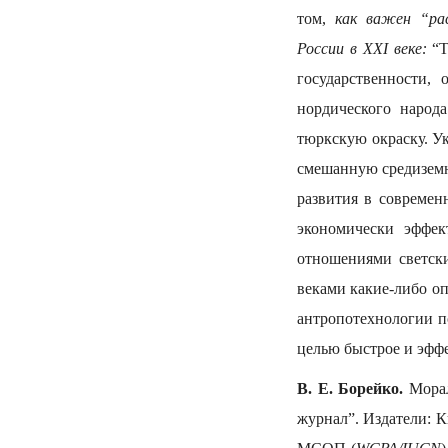
том,
как важен “рас
России в XXI веке:
“Т
государственности,
нордического народ
тюркскую окраску. У
смешанную средиземн
развития в современ
экономически эффек
отношениями светск
веками какие-либо о
антропотехнологии п
целью быстрое и эфф
В. Е. Борейко.
Морал
журнал”. Издатели: 