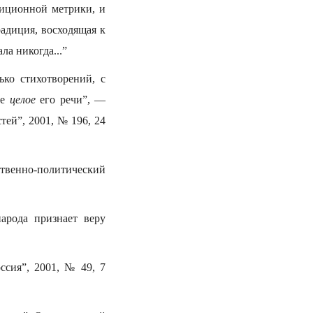
диционной метрики, и
радиция, восходящая к
ла никогда...”
ко стихотворений, с
ое
целое
его речи”, —
ей”, 2001, № 196, 24
твенно-политический
арода признает веру
ссия”, 2001, № 49, 7