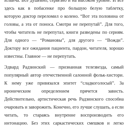
Ильича. Все душевно, серьезно и на высоком уровне. И все
здесь как в побасенке про большую белую таблетку,
которую доктор переломил о колено. “Вот эта половина от
головы, а эта от поноса. Смотри не перепутай”. Для того,
чтобы читатель не перепутал, книги разведены по сериям.
Для одного — “Романовы”, для другого — “Вожди”.
Доктору все ожидания пациента, пардон, читателя, хорошо
известны. Главное — не перепутать.
Эдвард Радзинский — признанная телезвезда, самый
популярный автор отечественной салонной фольк-хистори.
К нему уже привязался эпитет “сладкоголосый”. За
ироническим определением прячется зависть.
Действительно, артистическая речь Радзинского способна
очаровать и заворожить. Конечно, его лучше слушать, а если
читать, то стараясь внутренне воспроизводить его
интонацию. Без этих саркастических смешков и легко