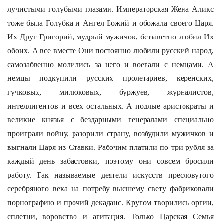
лучистыми голубыми глазами. Императорская Жена Аликс
тоже была Голубка и Ангел Божий и обожала своего Царя.
Их Друг Григорий, мудрый мужичок, беззаветно любил Их
обоих. А все вместе Они постоянно любили русский народ,
самозабвенно молились за него и воевали с немцами. А
немцы подкупили русских пролетариев, керенских,
гучковых, милюковых, буржуев, журналистов,
интеллигентов и всех остальных. А подлые аристократы и
великие князья с бездарными генералами специально
проиграли войну, разорили страну, возбудили мужичков и
выгнали Царя из Ставки. Рабочим платили по три рубля за
каждый день забастовки, поэтому они совсем бросили
работу. Так называемые деятели искусств пресловутого
серебряного века на потребу высшему свету фабриковали
порнографию и прочий декаданс. Кругом творились оргии,
сплетни, воровство и агитация. Только Царская Семья