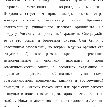
Советский Союз. Правда, появился кружок русских
патриотов, мечтающих о возрождении монархии.
Покровительствует им прима академического театра,
молодая красавица, любовница самого Брежнева,
хранительница уникального царского бриллианта. Но
подругу Генсека увел преступный красавчик. Спецслужбы
ее за это убили, а бриллиант украли. Они бы и с
красавчиком разделались, но добрый дедушка Брежнев его
отпустил. Действие романа, крепко наперченного
антисемитизмом и мистикой, протекает в среде
коммунистической элиты, в особняках академиков и
народных артисток, обвешанных уникальными
драгоценностями, подпольных княгинь и восторженной
прислуги. И никаких колхозников или уральских работяг,
рыщущих в поисках магазина, отоваривающего талоны на
колбасу. Никаких анекдотов про нашего дорогого Леонида