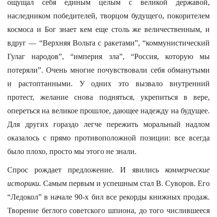
ощущал себя единым целым с великой державой,
наследником победителей, творцом будущего, покорителем
космоса и Бог знает кем еще столь же величественным, и
вдруг — “Верхняя Вольта с ракетами”, “коммунистический
Гулаг народов”, “империя зла”, “Россия, которую мы
потеряли”. Очень многие почувствовали себя обманутыми
и растоптанными. У одних это вызвало внутренний
протест, желание снова подняться, укрепиться в вере,
опереться на великое прошлое, дающее надежду на будущее.
Для других гораздо легче пережить моральный надлом
оказалось с прямо противоположной позиции: все всегда
было плохо, просто мы этого не знали.
Спрос рождает предложение. И явились
коммерческие
историки.
Самым первым и успешным стал В. Суворов. Его
“Ледокол” в начале 90-х бил все рекорды книжных продаж.
Творение беглого советского шпиона, до того числившееся