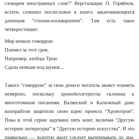
словарем иностранных слов?” Верстальщик О. Горяйнов,
кстати, сочинил послесловие к книге, заканчивающееся
длинным “стихом-посвящением”. Там есть такое
четверостишие:
Мир немало геморрою
Поимел за этот срок.
Например, ахейцы Трою
Сдали немцам под шумок...
Такого “геморрою” за свои деньги читатель может поиметь
немерено, поскольку хронобеллетристы склонны к
многотомным писаниям. Валянский и Калюжный даже
копирайтом защитили свою идею проекта “Хронотрон”.
Пока в этой серии задумано пять книг, включая “Другую
историю литературы” и “Другую историю искусства”. И это
правильно — золотую жилу следует вычерпывать до дна.