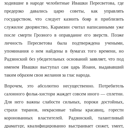
ходившие в народе челобитные Ивашки Пересветова, где
предерзко давались царю советы, как управлять
государством, что следует казнить бояр и приблизить
служилое дворянство, Карамзин считал написанными уже
после смерти Грозного в оправдание его зверств. Позже
личность Пересветова была подтверждена учеными,
упоминания о нем найдены в бумагах того времени, но
Радзинский без убедительных оснований заявляет, что под
именем Ивашки выступал сам царь Иоанн, выдававший
таким образом свои желания за глас народа.
Впрочем, это абсолютно несущественно. Потребитель
салонного фольк-хистори жаждет совсем иного — сплетни.
Для него важны слабости сильных, пороки достойных,
страхи тиранов, некрасивые тайны красавиц, горести
коронованных властителей. Радзинский, талантливый
драматург, квалифицированно выстраивает сюжет, умеет,