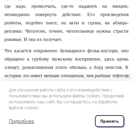
где надо, промолчать, где-то надавить на эмоции,
неожиданно повернуть действие. Его произведения
разбиты, подобно пьесе, на акты и сцены, на абзацы-
реплики. Читателю, точнее, читательнице нужны страсти
роковые. И она их получает.
Что касается откровенно бульварного фольк-хистори, оно
обращено к грубому мужскому восприятию, здесь кровь
хлещет, разнагишенная плоть обильна, а блуд неистов. К
истории это имеет меньше отношения, чем рыбные тефтели
к ихтиологии. Такое специфическое дубовое чтиво.
Для улучшения работы сайта и его взаимодействия с
Издательство “АСТ-Пресс”, вообще специализирующееся
пользователями мы используем файлы cookies. Продолжая
на дубовом масскульте, выпустило колоритнейший образец
использовать наш сайт, Вы соглашаетесь на обработку
файлов cookies.
подобной продукции — роман Евгения Сухова “Жестокая
любовь государя”. Сам Сухов — фигура легендарная, автор
Подробнее
Принять
целого цикла бандитских романов о героическом воре в