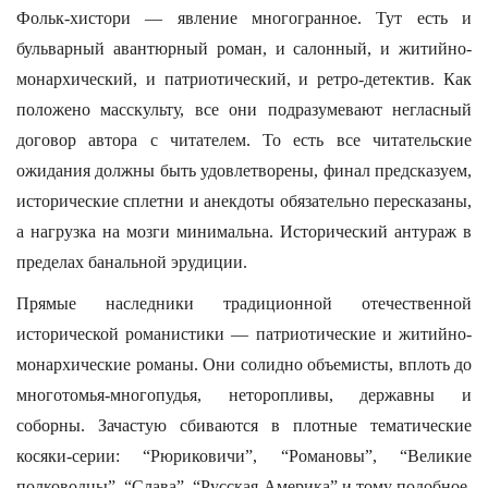
Фольк-хистори — явление многогранное. Тут есть и
бульварный авантюрный роман, и салонный, и житийно-
монархический, и патриотический, и ретро-детектив. Как
положено масскульту, все они подразумевают негласный
договор автора с читателем. То есть все читательские
ожидания должны быть удовлетворены, финал предсказуем,
исторические сплетни и анекдоты обязательно пересказаны,
а нагрузка на мозги минимальна. Исторический антураж в
пределах банальной эрудиции.
Прямые наследники традиционной отечественной
исторической романистики — патриотические и житийно-
монархические романы. Они солидно объемисты, вплоть до
многотомья-многопудья, неторопливы, державны и
соборны. Зачастую сбиваются в плотные тематические
косяки-серии: “Рюриковичи”, “Романовы”, “Великие
полководцы”, “Слава”, “Русская Америка” и тому подобное.