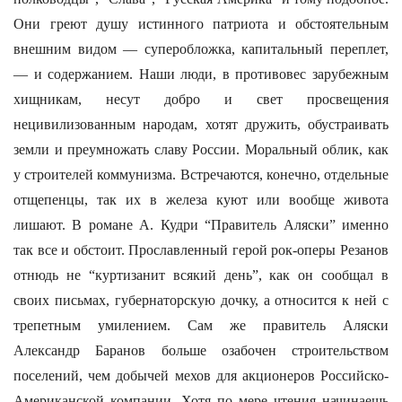
Они греют душу истинного патриота и обстоятельным
внешним видом — суперобложка, капитальный переплет,
— и содержанием. Наши люди, в противовес зарубежным
хищникам, несут добро и свет просвещения
нецивилизованным народам, хотят дружить, обустраивать
земли и преумножать славу России. Моральный облик, как
у строителей коммунизма. Встречаются, конечно, отдельные
отщепенцы, так их в железа куют или вообще живота
лишают. В романе А. Кудри “Правитель Аляски” именно
так все и обстоит. Прославленный герой рок-оперы Резанов
отнюдь не “куртизанит всякий день”, как он сообщал в
своих письмах, губернаторскую дочку, а относится к ней с
трепетным умилением. Сам же правитель Аляски
Александр Баранов больше озабочен строительством
поселений, чем добычей мехов для акционеров Российско-
Американской компании. Хотя по мере чтения начинаешь