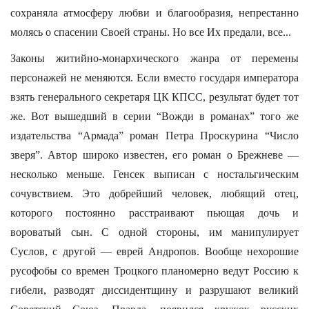
сохраняла атмосферу любви и благообразия, непрестанно
молясь о спасении Своей страны. Но все Их предали, все...
Законы житийно-монархического жанра от перемены
персонажей не меняются. Если вместо государя императора
взять генерального секретаря ЦК КПСС, результат будет тот
же. Вот вышедший в серии “Вожди в романах” того же
издательства “Армада” роман Петра Проскурина “Число
зверя”. Автор широко известен, его роман о Брежневе —
несколько меньше. Генсек выписан с ностальгическим
сочувствием. Это добрейший человек, любящий отец,
которого постоянно расстраивают пьющая дочь и
вороватый сын. С одной стороны, им манипулирует
Суслов, с другой — еврей Андропов. Вообще нехорошие
русофобы со времен Троцкого планомерно ведут Россию к
гибели, разводят диссидентщину и разрушают великий