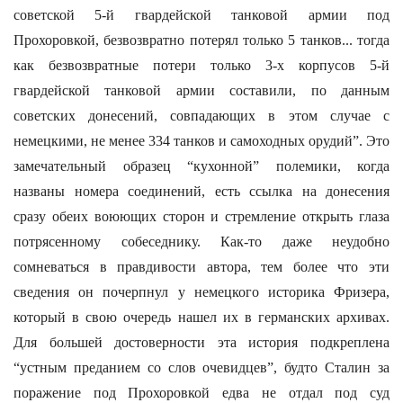
советской 5-й гвардейской танковой армии под
Прохоровкой, безвозвратно потерял только 5 танков... тогда
как безвозвратные потери только 3-х корпусов 5-й
гвардейской танковой армии составили, по данным
советских донесений, совпадающих в этом случае с
немецкими, не менее 334 танков и самоходных орудий”. Это
замечательный образец “кухонной” полемики, когда
названы номера соединений, есть ссылка на донесения
сразу обеих воюющих сторон и стремление открыть глаза
потрясенному собеседнику. Как-то даже неудобно
сомневаться в правдивости автора, тем более что эти
сведения он почерпнул у немецкого историка Фризера,
который в свою очередь нашел их в германских архивах.
Для большей достоверности эта история подкреплена
“устным преданием со слов очевидцев”, будто Сталин за
поражение под Прохоровкой едва не отдал под суд