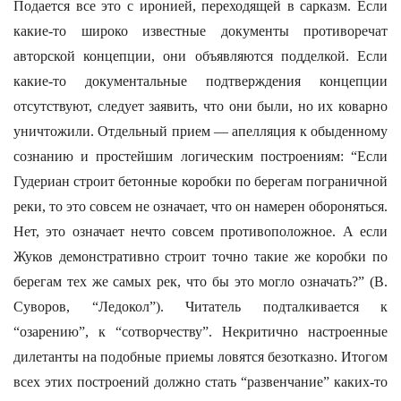
Подается все это с иронией, переходящей в сарказм. Если
какие-то широко известные документы противоречат
авторской концепции, они объявляются подделкой. Если
какие-то документальные подтверждения концепции
отсутствуют, следует заявить, что они были, но их коварно
уничтожили. Отдельный прием — апелляция к обыденному
сознанию и простейшим логическим построениям: “Если
Гудериан строит бетонные коробки по берегам пограничной
реки, то это совсем не означает, что он намерен обороняться.
Нет, это означает нечто совсем противоположное. А если
Жуков демонстративно строит точно такие же коробки по
берегам тех же самых рек, что бы это могло означать?” (В.
Суворов, “Ледокол”). Читатель подталкивается к
“озарению”, к “сотворчеству”. Некритично настроенные
дилетанты на подобные приемы ловятся безотказно. Итогом
всех этих построений должно стать “развенчание” каких-то