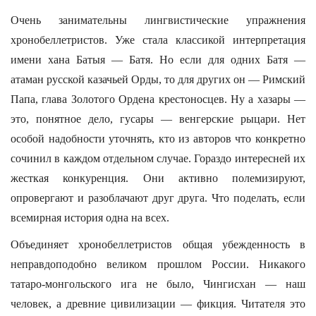
Очень занимательны лингвистические упражнения
хронобеллетристов. Уже стала классикой интерпретация
имени хана Батыя — Батя. Но если для одних Батя —
атаман русской казачьей Орды, то для других он — Римский
Папа, глава Золотого Ордена крестоносцев. Ну а хазары —
это, понятное дело, гусары — венгерские рыцари. Нет
особой надобности уточнять, кто из авторов что конкретно
сочинил в каждом отдельном случае. Гораздо интересней их
жесткая конкуренция. Они активно полемизируют,
опровергают и разоблачают друг друга. Что поделать, если
всемирная история одна на всех.
Объединяет хронобеллетристов общая убежденность в
неправдоподобно великом прошлом России. Никакого
татаро-монгольского ига не было, Чингисхан — наш
человек, а древние цивилизации — фикция. Читателя это