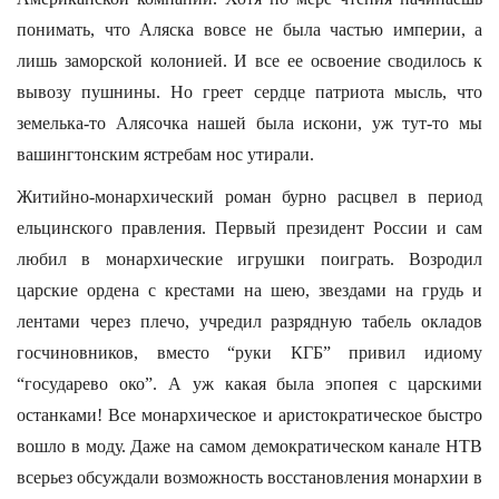
понимать, что Аляска вовсе не была частью империи, а
лишь заморской колонией. И все ее освоение сводилось к
вывозу пушнины. Но греет сердце патриота мысль, что
земелька-то Алясочка нашей была искони, уж тут-то мы
вашингтонским ястребам нос утирали.
Житийно-монархический роман бурно расцвел в период
ельцинского правления. Первый президент России и сам
любил в монархические игрушки поиграть. Возродил
царские ордена с крестами на шею, звездами на грудь и
лентами через плечо, учредил разрядную табель окладов
госчиновников, вместо “руки КГБ” привил идиому
“государево око”. А уж какая была эпопея с царскими
останками! Все монархическое и аристократическое быстро
вошло в моду. Даже на самом демократическом канале НТВ
всерьез обсуждали возможность восстановления монархии в