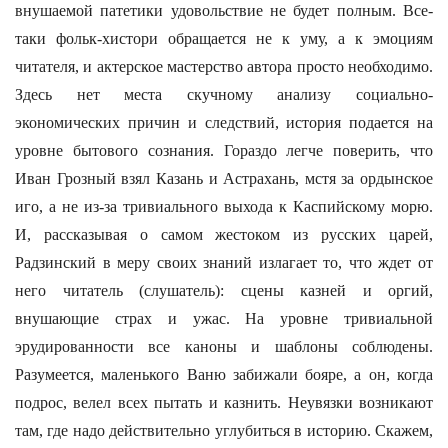
внушаемой патетики удовольствие не будет полным. Все-
таки фольк-хистори обращается не к уму, а к эмоциям
читателя, и актерское мастерство автора просто необходимо.
Здесь нет места скучному анализу социально-
экономических причин и следствий, история подается на
уровне бытового сознания. Гораздо легче поверить, что
Иван Грозный взял Казань и Астрахань, мстя за ордынское
иго, а не из-за тривиального выхода к Каспийскому морю.
И, рассказывая о самом жестоком из русских царей,
Радзинский в меру своих знаний излагает то, что ждет от
него читатель (слушатель): сцены казней и оргий,
внушающие страх и ужас. На уровне тривиальной
эрудированности все каноны и шаблоны соблюдены.
Разумеется, маленького Ваню забижали бояре, а он, когда
подрос, велел всех пытать и казнить. Неувязки возникают
там, где надо действительно углубиться в историю. Скажем,