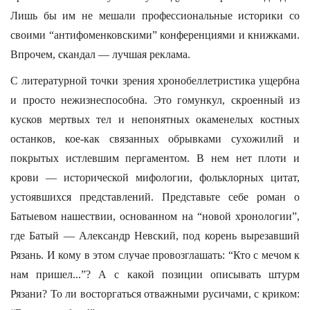
Лишь бы им не мешали профессиональные историки со
своими “антифоменковскими” конференциями и книжками.
Впрочем, скандал — лучшая реклама.
С литературной точки зрения хронобеллетристика ущербна
и просто нежизнеспособна. Это гомункул, скроенный из
кусков мертвых тел и непонятных окаменелых костных
останков, кое-как связанных обрывками сухожилий и
покрытых истлевшим пергаментом. В нем нет плоти и
крови — исторической мифологии, фольклорных цитат,
устоявшихся представлений. Представьте себе роман о
Батыевом нашествии, основанном на “новой хронологии”,
где Батый — Александр Невский, под корень вырезавший
Рязань. И кому в этом случае провозглашать: “Кто с мечом к
нам пришел...”? А с какой позиции описывать штурм
Рязани? То ли восторгаться отважными русичами, с криком: