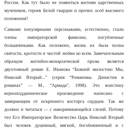
России. Как тут было не появиться житиям царственных
мучеников, героев Белой гвардии и прочих особ высокого
положения?
Самыми популярными персонажами, естественно, стали
члены императорской фамилии, погубленные
большевиками. Как положено, жизнь их была полна
святости, кротости и чистой любви ко всем. Замечательным
образцом житийно-монархической прозы является
двухтомный роман Е. Иванова “Божией милостию Мы,
Николай Вторый...” (серия “Романовы. Династия в
романах” — М., “Армада”, 1998). Это воистину
верноподданническое произведение написано с
замирающим от искреннего восторга сердцем. Так же
должно и читаться — с наворачивающейся слезой. Потому
что Его Императорское Величество Царь Николай Вторый
был человек душевный, мягкий, богобоязненный и с