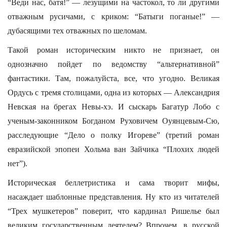
“Веди нас, батя!” — лезущими на частокол, то ли другими
отважным русичами, с криком: “Батыги поганые!” —
дубасящими тех отважных по шеломам.
Такой роман историческим никто не признает, он
однозначно пойдет по ведомству “альтернативной”
фантастики. Там, пожалуйста, все, что угодно. Великая
Ордусь с тремя столицами, одна из которых — Александрия
Невская на брегах Невы-хэ. И сыскарь Багатур Лобо с
ученым-законником Богданом Руховичем Оуянцевым-Сю,
расследующие “Дело о полку Игореве” (третий роман
евразийской эпопеи Хольма ван Зайчика “Плохих людей
нет”).
Историческая беллетристика и сама творит мифы,
насаждает шаблонные представления. Ну кто из читателей
“Трех мушкетеров” поверит, что кардинал Ришелье был
великим государственным деятелем? Впрочем, в русской