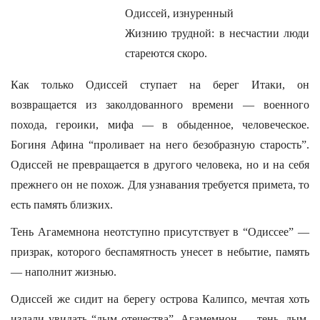
Одиссей, изнуренный
Жизнию трудной: в несчастии люди
стареются скоро.
Как только Одиссей ступает на берег Итаки, он
возвращается из заколдованного времени — военного
похода, героики, мифа — в обыденное, человеческое.
Богиня Афина “проливает на него безобразную старость”.
Одиссей не превращается в другого человека, но и на себя
прежнего он не похож. Для узнавания требуется примета, то
есть память близких.
Тень Агамемнона неотступно присутствует в “Одиссее” —
призрак, которого беспамятность унесет в небытие, память
— наполнит жизнью.
Одиссей же сидит на берегу острова Калипсо, мечтая хоть
издали увидать “дым отечества”. Агамемнон — тень, дым,