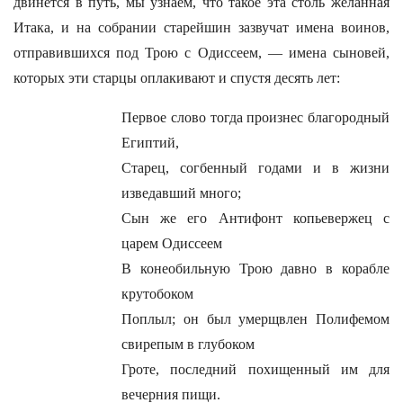
двинется в путь, мы узнаем, что такое эта столь желанная
Итака, и на собрании старейшин зазвучат имена воинов,
отправившихся под Трою с Одиссеем, — имена сыновей,
которых эти старцы оплакивают и спустя десять лет:
Первое слово тогда произнес благородный
Египтий,
Старец, согбенный годами и в жизни
изведавший много;
Сын же его Антифонт копьевержец с
царем Одиссеем
В конеобильную Трою давно в корабле
крутобоком
Поплыл; он был умерщвлен Полифемом
свирепым в глубоком
Гроте, последний похищенный им для
вечерния пищи.