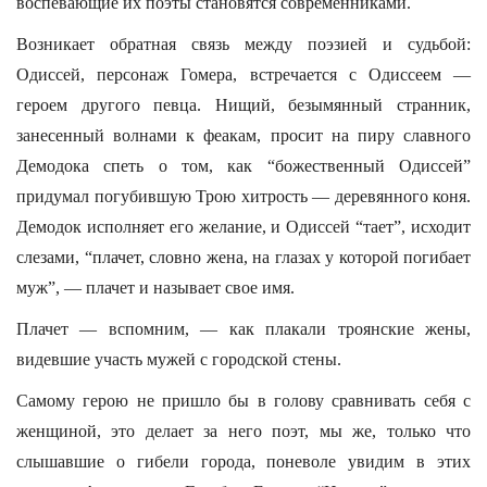
воспевающие их поэты становятся современниками.
Возникает обратная связь между поэзией и судьбой:
Одиссей, персонаж Гомера, встречается с Одиссеем —
героем другого певца. Нищий, безымянный странник,
занесенный волнами к феакам, просит на пиру славного
Демодока спеть о том, как “божественный Одиссей”
придумал погубившую Трою хитрость — деревянного коня.
Демодок исполняет его желание, и Одиссей “тает”, исходит
слезами, “плачет, словно жена, на глазах у которой погибает
муж”, — плачет и называет свое имя.
Плачет — вспомним, — как плакали троянские жены,
видевшие участь мужей с городской стены.
Самому герою не пришло бы в голову сравнивать себя с
женщиной, это делает за него поэт, мы же, только что
слышавшие о гибели города, поневоле увидим в этих