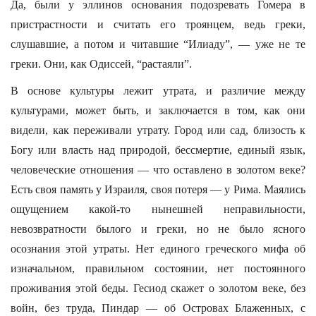
Да, были у эллинов основания подозревать Гомера в
пристрастности и считать его троянцем, ведь греки,
слушавшие, а потом и читавшие “Илиаду”, — уже не те
греки. Они, как Одиссей, “растаяли”.
В основе культуры лежит утрата, и различие между
культурами, может быть, и заключается в том, как они
видели, как переживали утрату. Город или сад, близость к
Богу или власть над природой, бессмертие, единый язык,
человеческие отношения — что оставлено в золотом веке?
Есть своя память у Израиля, своя потеря — у Рима. Маялись
ощущением какой-то нынешней неправильности,
невозвратности былого и греки, но не было ясного
осознания этой утраты. Нет единого греческого мифа об
изначальном, правильном состоянии, нет постоянного
проживания этой беды. Гесиод скажет о золотом веке, без
войн, без труда, Пиндар — об Островах Блаженных, с