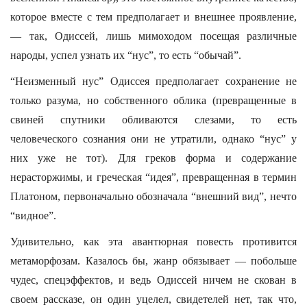
которое вместе с тем предполагает и внешнее проявление,
— так, Одиссей, лишь мимоходом посещая различные
народы, успел узнать их “нус”, то есть “обычай”.
“Неизменный нус” Одиссея предполагает сохранение не
только разума, но собственного облика (превращенные в
свиней спутники обливаются слезами, то есть
человеческого сознания они не утратили, однако “нус” у
них уже не тот). Для греков форма и содержание
нерасторжимы, и греческая “идея”, превращенная в термин
Платоном, первоначально обозначала “внешний вид”, нечто
“видное”.
Удивительно, как эта авантюрная повесть противится
метаморфозам. Казалось бы, жанр обязывает — побольше
чудес, спецэффектов, и ведь Одиссей ничем не скован в
своем рассказе, он один уцелел, свидетелей нет, так что,