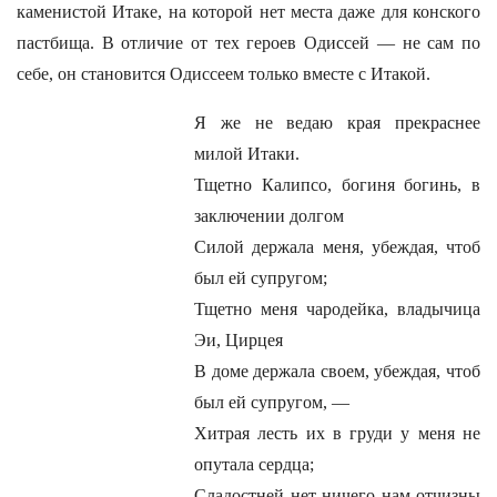
каменистой Итаке, на которой нет места даже для конского
пастбища. В отличие от тех героев Одиссей — не сам по
себе, он становится Одиссеем только вместе с Итакой.
Я же не ведаю края прекраснее
милой Итаки.
Тщетно Калипсо, богиня богинь, в
заключении долгом
Силой держала меня, убеждая, чтоб
был ей супругом;
Тщетно меня чародейка, владычица
Эи, Цирцея
В доме держала своем, убеждая, чтоб
был ей супругом, —
Хитрая лесть их в груди у меня не
опутала сердца;
Сладостней нет ничего нам отчизны