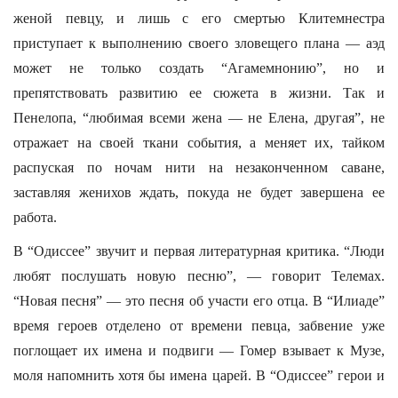
женой певцу, и лишь с его смертью Клитемнестра
приступает к выполнению своего зловещего плана — аэд
может не только создать “Агамемнонию”, но и
препятствовать развитию ее сюжета в жизни. Так и
Пенелопа, “любимая всеми жена — не Елена, другая”, не
отражает на своей ткани события, а меняет их, тайком
распуская по ночам нити на незаконченном саване,
заставляя женихов ждать, покуда не будет завершена ее
работа.
В “Одиссее” звучит и первая литературная критика. “Люди
любят послушать новую песню”, — говорит Телемах.
“Новая песня” — это песня об участи его отца. В “Илиаде”
время героев отделено от времени певца, забвение уже
поглощает их имена и подвиги — Гомер взывает к Музе,
моля напомнить хотя бы имена царей. В “Одиссее” герои и