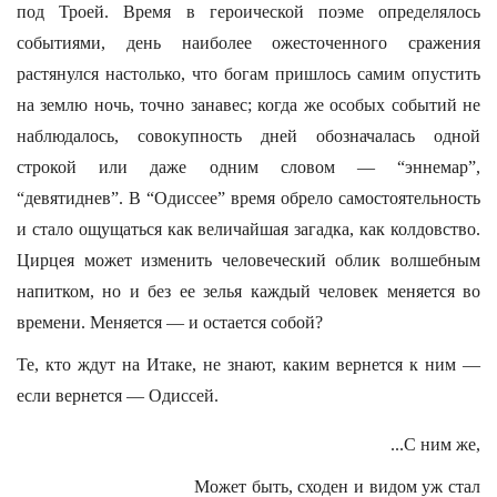
под Троей. Время в героической поэме определялось
событиями, день наиболее ожесточенного сражения
растянулся настолько, что богам пришлось самим опустить
на землю ночь, точно занавес; когда же особых событий не
наблюдалось, совокупность дней обозначалась одной
строкой или даже одним словом — “эннемар”,
“девятиднев”. В “Одиссее” время обрело самостоятельность
и стало ощущаться как величайшая загадка, как колдовство.
Цирцея может изменить человеческий облик волшебным
напитком, но и без ее зелья каждый человек меняется во
времени. Меняется — и остается собой?
Те, кто ждут на Итаке, не знают, каким вернется к ним —
если вернется — Одиссей.
...С ним же,
Может быть, сходен и видом уж стал