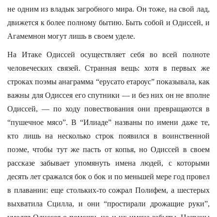
не одним из владык загробного мира. Он тоже, на свой лад,
движется к более полному бытию. Быть собой и Одиссей, и
Агамемнон могут лишь в своем уделе.
На Итаке Одиссей осуществляет себя во всей полноте
человеческих связей. Странная вещь: хотя в первых же
строках поэмы анаграмма “ерусато етароус” показывала, как
важны для Одиссея его спутники — и без них он не вполне
Одиссей, — по ходу повествования они превращаются в
“пушечное мясо”. В “Илиаде” названы по имени даже те,
кто лишь на несколько строк появился в воинственной
поэме, чтобы тут же пасть от копья, но Одиссей в своем
рассказе забывает упомянуть имена людей, с которыми
десять лет сражался бок о бок и по меньшей мере год провел
в плавании: еще стольких-то сожрал Полифем, а шестерых
выхватила Сцилла, и они “простирали дрожащие руки”,