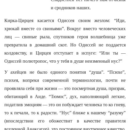
и сродников наших.
Кирка-Цирцея касается Одиссея своим жезлом: “Иди,
хрюкай вместе со свиньями”. Вокруг вместо человеческих
лиц — свиные рыла, спутников героя волшебница уже
превратила в домашний скот. Но Одиссей не поддается
колдовству, и Цирцея отступает в испуге: “Или ты —
Одиссей полютропос, что у тебя в душе неизменный нус?”
У ахейцев не было единого понятия “душа”. “Псюхе”,
психея, вопреки современной терминологии, почти не
проявляла себя при жизни — это посмертная душа, призрак,
обитающий в Аиде. “Тюмос”, дух, наполняющий легкие,
податлив эмоциям — это он побуждает человека то ко гневу,
то к печали, то к радости. “Нус” ближе к нашему “разуму”
(впоследствии его обожествит в качестве правителя
вселенной Анаксагор), это постоянное внутреннее качество,