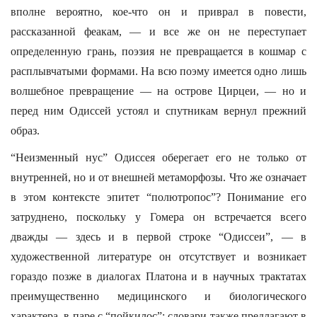
вполне вероятно, кое-что он и приврал в повести,
рассказанной феакам, — и все же он не переступает
определенную грань, поэзия не превращается в кошмар с
расплывчатыми формами. На всю поэму имеется одно лишь
волшебное превращение — на острове Цирцеи, — но и
перед ним Одиссей устоял и спутникам вернул прежний
образ.
“Неизменный нус” Одиссея оберегает его не только от
внутренней, но и от внешней метаморфозы. Что же означает
в этом контексте эпитет “полютропос”? Понимание его
затруднено, поскольку у Гомера он встречается всего
дважды — здесь и в первой строке “Одиссеи”, — в
художественной литературе он отсутствует и возникает
гораздо позже в диалогах Платона и в научных трактатах
преимущественно медицинского и биологического
характера, в паре с “пойкилос”; словари также предлагают в