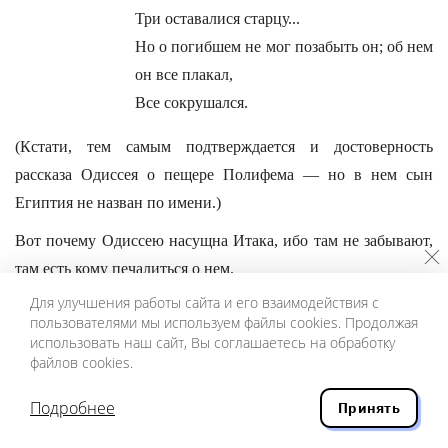
Три оставалися старцу...
Но о погибшем не мог позабыть он; об нем
он все плакал,
Все сокрушался.
(Кстати, тем самым подтверждается и достоверность
рассказа Одиссея о пещере Полифема — но в нем сын
Египтия не назван по имени.)
Вот почему Одиссею насущна Итака, ибо там не забывают,
там есть кому печалиться о нем.
Для улучшения работы сайта и его взаимодействия с
Но Пенелопа, к себе возвратяся, там
пользователями мы используем файлы cookies. Продолжая
в светлых покоях
использовать наш сайт, Вы соглашаетесь на обработку
файлов cookies.
Плакала горько о милом своем
Одиссее, покуда
Подробнее
Принять
Сладкого сна не свела ей на очи