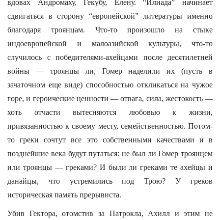
вдовах Андромаху, Гекубу, Елену. “Илиада” начинает
сдвигаться в сторону “европейской” литературы именно
благодаря троянцам. Что-то произошло на стыке
индоевропейской и малоазийской культуры, что-то
случилось с победителями-ахейцами после десятилетней
войны — троянцы ли, Гомер наделили их (пусть в
зачаточном еще виде) способностью откликаться на чужое
горе, и героические ценности — отвага, сила, жестокость —
хоть отчасти вытесняются любовью к жизни,
привязанностью к своему месту, семейственностью. Потом-
то греки сочтут все это собственными качествами и в
позднейшие века будут путаться: не был ли Гомер троянцем
или троянцы — греками? И были ли греками те ахейцы и
данайцы, что устремились под Трою? У греков
историческая память прерывиста.
Убив Гектора, отомстив за Патрокла, Ахилл и этим не