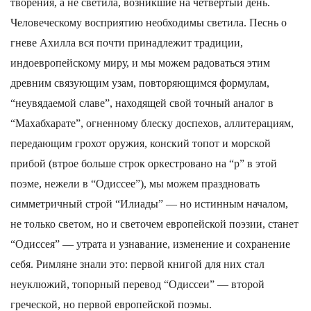
творения, а не светила, возникшие на четвертый день.
Человеческому восприятию необходимы светила. Песнь о
гневе Ахилла вся почти принадлежит традиции,
индоевропейскому миру, и мы можем радоваться этим
древним связующим узам, повторяющимся формулам,
“неувядаемой славе”, находящей свой точный аналог в
“Махабхарате”, огненному блеску доспехов, аллитерациям,
передающим грохот оружия, конский топот и морской
прибой (втрое больше строк оркестровано на “р” в этой
поэме, нежели в “Одиссее”), мы можем праздновать
симметричный строй “Илиады” — но истинным началом,
не только светом, но и светочем европейской поэзии, станет
“Одиссея” — утрата и узнавание, изменение и сохранение
себя. Римляне знали это: первой книгой для них стал
неуклюжий, топорный перевод “Одиссеи” — второй
греческой, но первой европейской поэмы.