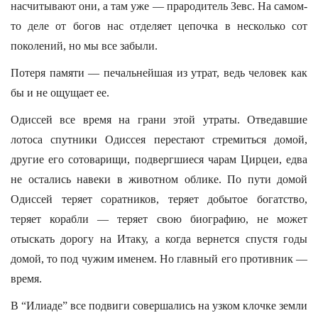
насчитывают они, а там уже — прародитель Зевс. На самом-
то деле от богов нас отделяет цепочка в несколько сот
поколений, но мы все забыли.
Потеря памяти — печальнейшая из утрат, ведь человек как
бы и не ощущает ее.
Одиссей все время на грани этой утраты. Отведавшие
лотоса спутники Одиссея перестают стремиться домой,
другие его сотоварищи, подвергшиеся чарам Цирцеи, едва
не остались навеки в животном облике. По пути домой
Одиссей теряет соратников, теряет добытое богатство,
теряет корабли — теряет свою биографию, не может
отыскать дорогу на Итаку, а когда вернется спустя годы
домой, то под чужим именем. Но главный его противник —
время.
В “Илиаде” все подвиги совершались на узком клочке земли