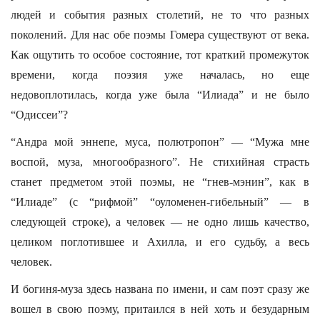
людей и события разных столетий, не то что разных
поколений. Для нас обе поэмы Гомера существуют от века.
Как ощутить то особое состояние, тот краткий промежуток
времени, когда поэзия уже началась, но еще
недовоплотилась, когда уже была “Илиада” и не было
“Одиссеи”?
“Андра мой эннепе, муса, полютропон” — “Мужа мне
воспой, муза, многообразного”. Не стихийная страсть
станет предметом этой поэмы, не “гнев-мэнин”, как в
“Илиаде” (с “рифмой” “оуломенен-гибельный” — в
следующей строке), а человек — не одно лишь качество,
целиком поглотившее и Ахилла, и его судьбу, а весь
человек.
И богиня-муза здесь названа по имени, и сам поэт сразу же
вошел в свою поэму, притаился в ней хоть и безударным