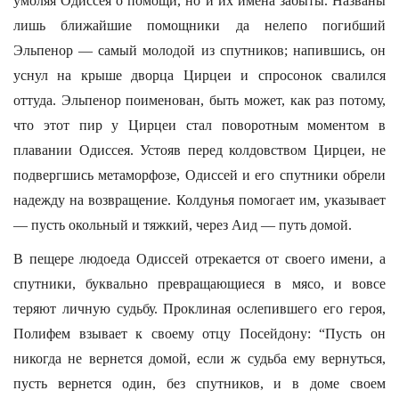
умоляя Одиссея о помощи, но и их имена забыты. Названы
лишь ближайшие помощники да нелепо погибший
Эльпенор — самый молодой из спутников; напившись, он
уснул на крыше дворца Цирцеи и спросонок свалился
оттуда. Эльпенор поименован, быть может, как раз потому,
что этот пир у Цирцеи стал поворотным моментом в
плавании Одиссея. Устояв перед колдовством Цирцеи, не
подвергшись метаморфозе, Одиссей и его спутники обрели
надежду на возвращение. Колдунья помогает им, указывает
— пусть окольный и тяжкий, через Аид — путь домой.
В пещере людоеда Одиссей отрекается от своего имени, а
спутники, буквально превращающиеся в мясо, и вовсе
теряют личную судьбу. Проклиная ослепившего его героя,
Полифем взывает к своему отцу Посейдону: “Пусть он
никогда не вернется домой, если ж судьба ему вернуться,
пусть вернется один, без спутников, и в доме своем