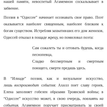
нашей памяти, невоспетый Агамемнон соскальзывает в
забвение.
Поэзия в “Одиссее” начинает осознавать свое право. Поэт
оказывается наиболее священным, наиболее близким к
богам существом. Истребляя захвативших его дом женихов,
Одиссей отказал в пощаде жрецу, но помиловал поэта:
Сам сожалеть ты и сетовать будешь, когда
песнопевца,
Сладко бессмертным и смертным
поющего, смерти предашь здесь.
В “Илиаде” поэзия, как и визуальное искусство,
лишь
воспроизводит
события: Ахилл поет славу героев,
Елена заполняет гобелен образами Троянской войны; в
“Одиссее” искусство может, в свою очередь,
повлиять на
события.
Агамемнон поручает присматривать за своей