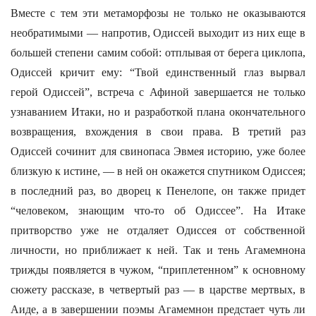
Вместе с тем эти метаморфозы не только не оказываются
необратимыми — напротив, Одиссей выходит из них еще в
большей степени самим собой: отплывая от берега циклопа,
Одиссей кричит ему: “Твой единственный глаз вырвал
герой Одиссей”, встреча с Афиной завершается не только
узнаванием Итаки, но и разработкой плана окончательного
возвращения, вхождения в свои права. В третий раз
Одиссей сочинит для свинопаса Эвмея историю, уже более
близкую к истине, — в ней он окажется спутником Одиссея;
в последний раз, во дворец к Пенелопе, он также придет
“человеком, знающим что-то об Одиссее”. На Итаке
притворство уже не отдаляет Одиссея от собственной
личности, но приближает к ней. Так и тень Агамемнона
трижды появляется в чужом, “приплетенном” к основному
сюжету рассказе, в четвертый раз — в царстве мертвых, в
Аиде, а в завершении поэмы Агамемнон предстает чуть ли