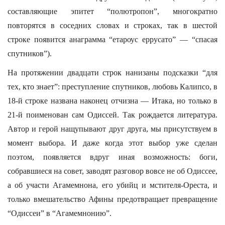
составляющие эпитет “полютропон”, многократно
повторятся в соседних словах и строках, так в шестой
строке появится анаграмма “етароус еррусато” — “спасая
спутников”).
На протяжении двадцати строк нанизаны подсказки “для
тех, кто знает”: преступление спутников, любовь Калипсо, в
18-й строке названа наконец отчизна — Итака, но только в
21-й поименован сам Одиссей. Так рождается литература.
Автор и герой нащупывают друг друга, мы присутствуем в
момент выбора. И даже когда этот выбор уже сделан
поэтом, появляется вдруг иная возможность: боги,
собравшиеся на совет, заводят разговор вовсе не об Одиссее,
а об участи Агамемнона, его убийц и мстителя-Ореста, и
только вмешательство Афины предотвращает превращение
“Одиссеи” в “Агамемнонию”.