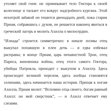
утоляет свой гнев: он привязывает тело Гектора к своей
колеснице и таскает его вокруг надгробного кургана. Этой
нехитрой забавой он тешится двенадцать дней, пока старик
Приам, собравшись с духом, не решается наконец явиться в
греческий лагерь и молить Ахилла о милосердии.
“Илиада” строится симметрично: в начале поэмы отец
выкупал попавшую в плен дочь — и едва избежал
расправы; в конце Приам, царь ненавистной Трои, отец
Париса, виновника войны, отец этого самого Гектора,
убийцы Патрокла, приходит с выкупом к Ахиллу. Здесь
происходит великий перелом, здесь ахейцы становятся
эллинами, здесь начинается наша история. Припав к ногам
Ахилла, Приам молит: “Вспомни отца своего, богам равный
Ахилл: он мой сверстник”, — и Ахилл отвечает ему
слезами.