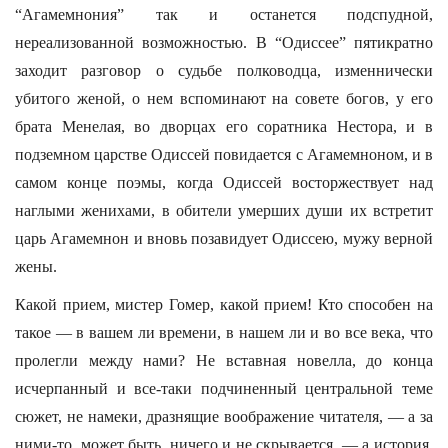
“Агамемнония” так и останется подспудной,
нереализованной возможностью. В “Одиссее” пятикратно
заходит разговор о судьбе полководца, изменнически
убитого женой, о нем вспоминают на совете богов, у его
брата Менелая, во дворцах его соратника Нестора, и в
подземном царстве Одиссей повидается с Агамемноном, и в
самом конце поэмы, когда Одиссей восторжествует над
наглыми женихами, в обители умерших души их встретит
царь Агамемнон и вновь позавидует Одиссею, мужу верной
жены.
Какой прием, мистер Гомер, какой прием! Кто способен на
такое — в вашем ли времени, в нашем ли и во все века, что
пролегли между нами? Не вставная новелла, до конца
исчерпанный и все-таки подчиненный центральной теме
сюжет, не намеки, дразнящие воображение читателя, — а за
ними-то, может быть, ничего и не скрывается, — а история,