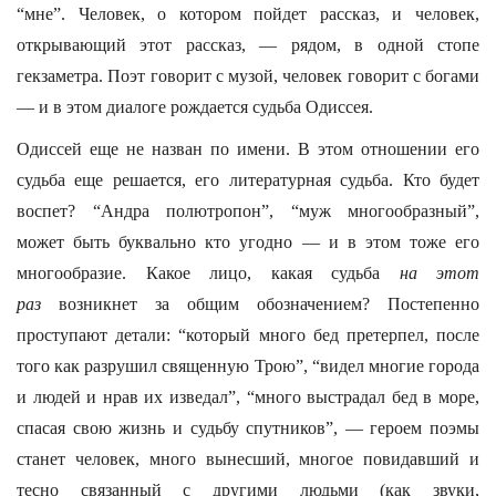
“мне”. Человек, о котором пойдет рассказ, и человек,
открывающий этот рассказ, — рядом, в одной стопе
гекзаметра. Поэт говорит с музой, человек говорит с богами
— и в этом диалоге рождается судьба Одиссея.
Одиссей еще не назван по имени. В этом отношении его
судьба еще решается, его литературная судьба. Кто будет
воспет? “Андра полютропон”, “муж многообразный”,
может быть буквально кто угодно — и в этом тоже его
многообразие. Какое лицо, какая судьба
на этот
раз
возникнет за общим обозначением? Постепенно
проступают детали: “который много бед претерпел, после
того как разрушил священную Трою”, “видел многие города
и людей и нрав их изведал”, “много выстрадал бед в море,
спасая свою жизнь и судьбу спутников”, — героем поэмы
станет человек, много вынесший, многое повидавший и
тесно связанный с другими людьми (как звуки,