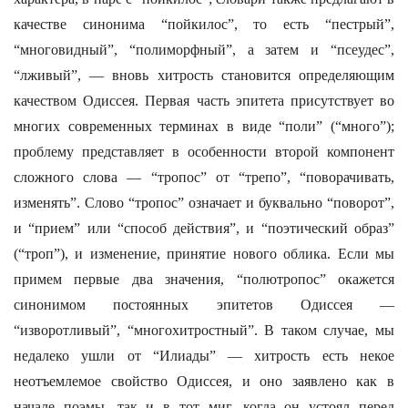
качестве синонима “пойкилос”, то есть “пестрый”,
“многовидный”, “полиморфный”, а затем и “псеудес”,
“лживый”, — вновь хитрость становится определяющим
качеством Одиссея. Первая часть эпитета присутствует во
многих современных терминах в виде “поли” (“много”);
проблему представляет в особенности второй компонент
сложного слова — “тропос” от “трепо”, “поворачивать,
изменять”. Слово “тропос” означает и буквально “поворот”,
и “прием” или “способ действия”, и “поэтический образ”
(“троп”), и изменение, принятие нового облика. Если мы
примем первые два значения, “полютропос” окажется
синонимом постоянных эпитетов Одиссея —
“изворотливый”, “многохитростный”. В таком случае, мы
недалеко ушли от “Илиады” — хитрость есть некое
неотъемлемое свойство Одиссея, и оно заявлено как в
начале поэмы, так и в тот миг, когда он устоял перед