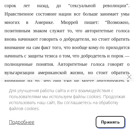
сорок лет назад, до “сексуальной революции”.
Нравственное состояние нации все больше занимает умы
многих в Америке. Мюррей пишет: “Возможно,
позитивным знаком служит то, что авторитетные голоса
вновь начинают говорить о добродетели, но стоит обратить
внимание на сам факт того, что вообще кому-то приходится
начинать с защиты тезиса о том, что добродетель и порок —
полноценные понятия. Авторитетные голоса говорят о
вульгаризации американской жизни, но стоит обратить
внимание на то, что они уже не могут апеллировать к
общепринятому пониманию вульгарности и общепринятому
Для улучшения работы сайта и его взаимодействия с
пользователями мы используем файлы cookies. Продолжая
презрению ко всему вульгарному. В этом смысле элиты уже
использовать наш сайт, Вы соглашаетесь на обработку
стали пролетаризованными, и только немногие
файлов cookies.
протестуют”.
Подробнее
Принять
О перспективах расовых отношений в Америке хорошо