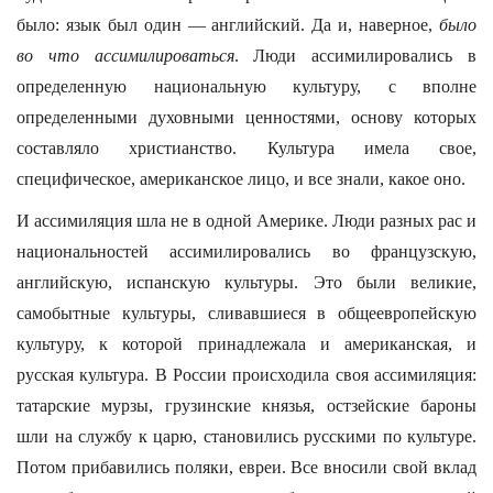
было: язык был один — английский. Да и, наверное,
было
во что ассимилироваться
. Люди ассимилировались в
определенную национальную культуру, с вполне
определенными духовными ценностями, основу которых
составляло христианство. Культура имела свое,
специфическое, американское лицо, и все знали, какое оно.
И ассимиляция шла не в одной Америке. Люди разных рас и
национальностей ассимилировались во французскую,
английскую, испанскую культуры. Это были великие,
самобытные культуры, сливавшиеся в общеевропейскую
культуру, к которой принадлежала и американская, и
русская культура. В России происходила своя ассимиляция:
татарские мурзы, грузинские князья, остзейские бароны
шли на службу к царю, становились русскими по культуре.
Потом прибавились поляки, евреи. Все вносили свой вклад