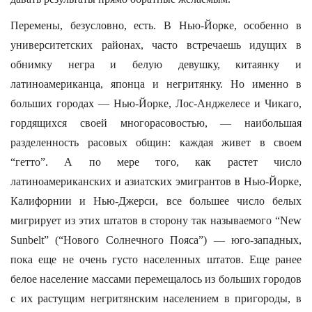
Перемены, безусловно, есть. В Нью-Йорке, особенно в
университетских районах, часто встречаешь идущих в
обнимку негра и белую девушку, китаянку и
латиноамериканца, японца и негритянку. Но именно в
больших городах — Нью-Йорке, Лос-Анджелесе и Чикаго,
гордящихся своей многорасовостью, — наибольшая
разделенность расовых общин: каждая живет в своем
“гетто”. А по мере того, как растет число
латиноамериканских и азиатских эмигрантов в Нью-Йорке,
Калифорнии и Нью-Джерси, все большее число белых
мигрирует из этих штатов в сторону так называемого “New
Sunbelt” (“Нового Солнечного Пояса”) — юго-западных,
пока еще не очень густо населенных штатов. Еще ранее
белое население массами перемещалось из больших городов
с их растущим негритянским населением в пригороды, в