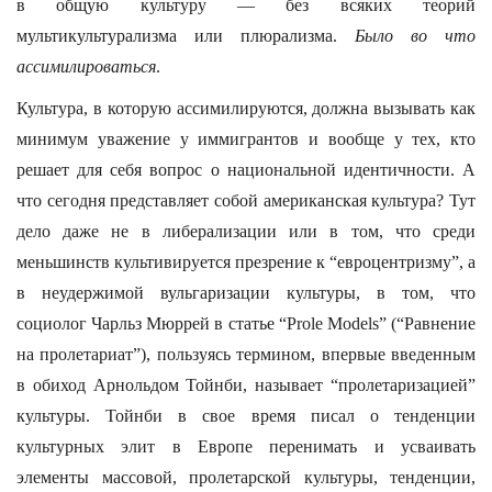
в общую культуру — без всяких теорий
мультикультурализма или плюрализма.
Было во что
ассимилироваться
.
Культура, в которую ассимилируются, должна вызывать как
минимум уважение у иммигрантов и вообще у тех, кто
решает для себя вопрос о национальной идентичности. А
что сегодня представляет собой американская культура? Тут
дело даже не в либерализации или в том, что среди
меньшинств культивируется презрение к “евроцентризму”, а
в неудержимой вульгаризации культуры, в том, что
социолог Чарльз Мюррей в статье “Prole Models” (“Равнение
на пролетариат”), пользуясь термином, впервые введенным
в обиход Арнольдом Тойнби, называет “пролетаризацией”
культуры. Тойнби в свое время писал о тенденции
культурных элит в Европе перенимать и усваивать
элементы массовой, пролетарской культуры, тенденции,