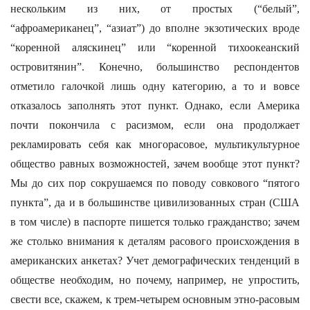
нескольким из них, от простых (“белый”,
“афроамериканец”, “азиат”) до вполне экзотических вроде
“коренной аляскинец” или “коренной тихоокеанский
островитянин”. Конечно, большинство респондентов
отметило галочкой лишь одну категорию, а то и вовсе
отказалось заполнять этот пункт. Однако, если Америка
почти покончила с расизмом, если она продолжает
рекламировать себя как многорасовое, мультикультурное
общество равных возможностей, зачем вообще этот пункт?
Мы до сих пор сокрушаемся по поводу совкового “пятого
пункта”, да и в большинстве цивилизованных стран (США
в том числе) в паспорте пишется только гражданство; зачем
же столько внимания к деталям расового происхождения в
американских анкетах? Учет демографических тенденций в
обществе необходим, но почему, например, не упростить,
свести все, скажем, к трем-четырем основным этно-расовым