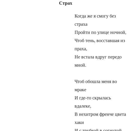
Страх
Когда же я смогу без
страха
Пройти по улице ночной,
Чтоб тень, восставшая из
праха,
Не встала вдруг передо
мной.
Чтоб обошла меня во
мраке
И где-то скрылась
вдалеке,
В нехитром френче цвета
хаки
И с трубкой в согнутой