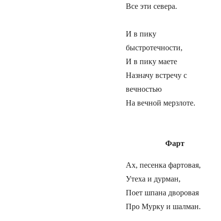
Все эти севера.
И в пику
быстротечности,
И в пику маете
Назначу встречу с
вечностью
На вечной мерзлоте.
Фарт
Ах, песенка фартовая,
Утеха и дурман,
Поет шпана дворовая
Про Мурку и шалман.