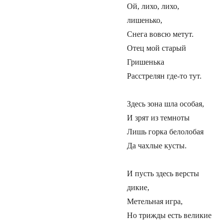
Ой, лихо, лихо,
лишенько,
Снега вовсю метут.
Отец мой старый
Гришенька
Расстрелян где-то тут.
Здесь зона шла особая,
И зрят из темноты
Лишь горка белолобая
Да чахлые кусты.
И пусть здесь версты
дикие,
Метельная игра,
Но трижды есть великие