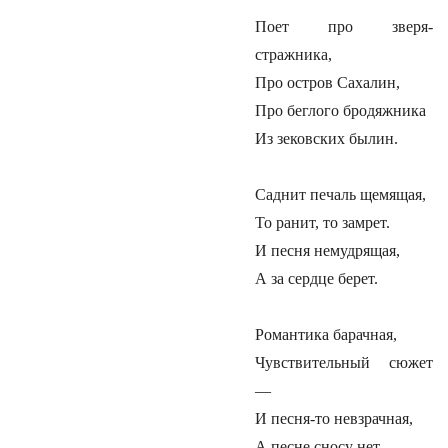
Поет про зверя-
стражника,
Про остров Сахалин,
Про беглого бродяжника
Из зековских былин.
Саднит печаль щемящая,
То ранит, то замрет.
И песня немудрящая,
А за сердце берет.
Романтика барачная,
Чувствительный сюжет
—
И песня-то невзрачная,
А песне сносу нет.