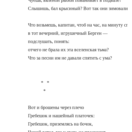
Чуешь, вяленой рыбой пованивает в подвале?

Слышишь, бал крысиный? Вот так они зимовали.

Что возьмешь, капитан, чтоб на час, на минуту сгон
в тот вечерний, игрушечный Берген —

подслушать, понять:

отчего не брала их эта вселенская тьма?

Что за песни им не давали спятить с ума?

           *   *

             *

Вот и брошены через плечо

Гребешок и нашейный платочек:

Гребешок, приземлясь на бочок,
