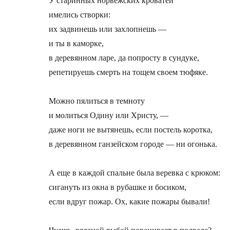
У старинных норвежских кроватей

имелись створки:

их задвинешь или захлопнешь —

и ты в каморке,

в деревянном ларе, да попросту в сундуке,

репетируешь смерть на тощем своем тюфяке.

Можно пялиться в темноту

и молиться Одину или Христу, —

даже ноги не вытянешь, если постель коротка,

в деревянном ганзейском городе — ни огонька.

А еще в каждой спальне была веревка с крюком:

сигануть из окна в рубашке и босиком,

если вдруг пожар. Ох, какие пожары бывали!
