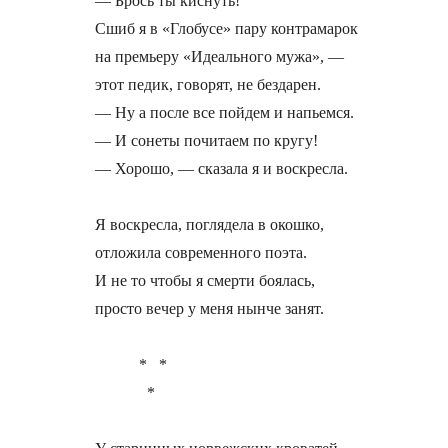
— Брось ты киснуть!

Сшиб я в «Глобусе» пару контрамарок

на премьеру «Идеального мужа», —

этот педик, говорят, не бездарен.

— Ну а после все пойдем и напьемся.

— И сонеты почитаем по кругу!

— Хорошо, — сказала я и воскресла.

Я воскресла, поглядела в окошко,

отложила современного поэта.

И не то чтобы я смерти боялась,

просто вечер у меня нынче занят.

           *   *

             *
