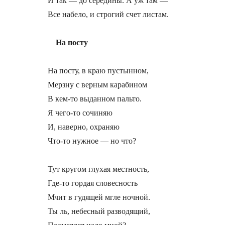
И так — до середины. А уж там —

Все набело, и строгий счет листам.

На посту
На посту, в краю пустынном,

Мерзну с верным карабином

В кем-то выданном пальто.

Я чего-то сочиняю

И, наверно, охраняю

Что-то нужное — но что?

Тут кругом глухая местность,

Где-то гордая словесность

Мчит в гудящей мгле ночной.

Ты ль, небесный разводящий,
