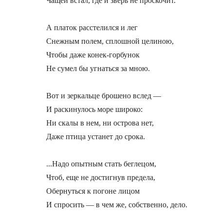
Чащей встал, где и зверь не проскочит.

А платок расстелился и лег

Снежным полем, сплошной целиною,

Чтобы даже конек-горбунок

Не сумел бы угнаться за мною.

Вот и зеркальце брошено вслед —

И раскинулось море широко:

Ни скалы в нем, ни острова нет,

Даже птица устанет до срока.

...Надо опытным стать беглецом,

Чтоб, еще не достигнув предела,

Обернуться к погоне лицом

И спросить — в чем же, собственно, дело.
