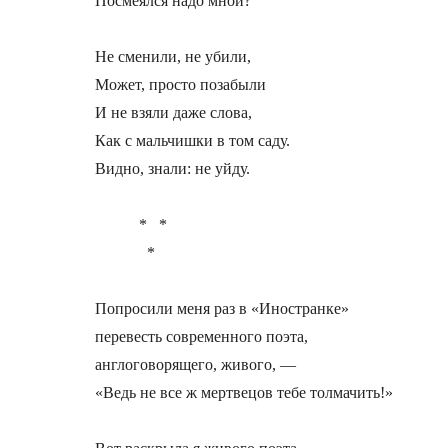
Посмеялся надо мной?

Не сменили, не убили,

Может, просто позабыли

И не взяли даже слова,

Как с мальчишки в том саду.

Видно, знали: не уйду.

           *   *

             *

Попросили меня раз в «Иностранке»

перевесть современного поэта,

англоговорящего, живого, —

«Ведь не все ж мертвецов тебе толмачить!»
