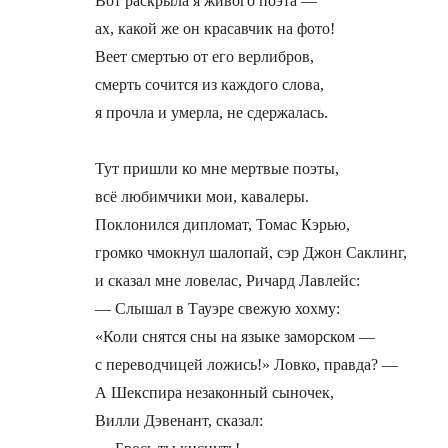
Вот раскрыла я живого поэта —

ах, какой же он красавчик на фото!

Веет смертью от его верлибров,

смерть сочится из каждого слова,

я прочла и умерла, не сдержалась.

Тут пришли ко мне мертвые поэты,

всё любимчики мои, кавалеры.

Поклонился дипломат, Томас Кэрью,

громко чмокнул шалопай, сэр Джон Саклинг,

и сказал мне ловелас, Ричард Лавлейс:

— Слышал в Тауэре свежую хохму:

«Коли снятся сны на языке заморском —

с переводчицей ложись!» Ловко, правда? —

А Шекспира незаконный сыночек,

Вилли Дэвенант, сказал:
