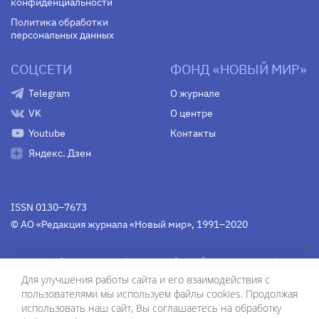
конфиденциальности
Политика обработки
персональных данных
СОЦСЕТИ
ФОНД «НОВЫЙ МИР»
Telegram
О журнале
VK
О центре
Youtube
Контакты
Яндекс. Дзен
ISSN 0130–7673
© АО «Редакция журнала «Новый мир», 1991–2020
Свидетельство Федеральной службы по надзору в сфере
связи, информационных технологий и массовых
Для улучшения работы сайта и его взаимодействия с
коммуникаций
средства массовой информации
пользователями мы используем файлы cookies. Продолжая
(Роскомнадзор)
ПИ № Фс 77-75754 от 13 июня 2019 г.
использовать наш сайт, Вы соглашаетесь на обработку