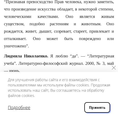
“Признавая превосходство Прав человека, нужно заметить,
что произведение искусства обладает, в некоторой степени,
человеческими качествами. Оно является живым
существом, подобно растениям и животным. Оно
рождается, живет, дышит, созревает, стареет, привлекает и
отталкивает. Оно может быть повреждено или
уничтожено”.
Людмила Николаенко.
Я люблю “да”. — “Литературная
учеба”. Литературно-философский журнал. 2000, № 3, май
— июнь.
Для улучшения работы сайта и его взаимодействия с
29 писем К. И. Чуковского 50-х годов к Л. Николаенко — о
пользователями мы используем файлы cookies. Продолжая
ее стихах,
литературная учеба
.
использовать наш сайт, Вы соглашаетесь на обработку
файлов cookies.
Олег Павлов.
Повесть последних дней. — “Литературная
Россия”, 2000, № 27, 28, 29, 30.
Подробнее
Принять
“Сашка не чувствовал, что был отдан в услужение...” См.