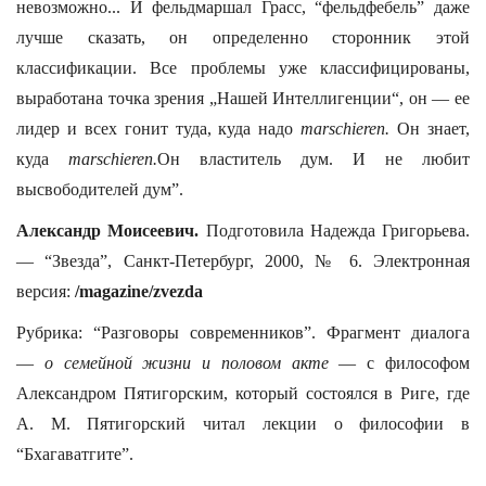
невозможно... И фельдмаршал Грасс, “фельдфебель” даже
лучше сказать, он определенно сторонник этой
классификации. Все проблемы уже классифицированы,
выработана точка зрения „Нашей Интеллигенции“, он — ее
лидер и всех гонит туда, куда надо
marschieren.
Он знает,
куда
marschieren.
Он властитель дум. И не любит
высвободителей дум”.
Александр Моисеевич.
Подготовила Надежда Григорьева.
— “Звезда”, Санкт-Петербург, 2000, № 6. Электронная
версия:
/magazine/zvezda
Рубрика: “Разговоры современников”. Фрагмент диалога
—
о семейной жизни и половом акте
— с философом
Александром Пятигорским, который состоялся в Риге, где
А. М. Пятигорский читал лекции о философии в
“Бхагаватгите”.