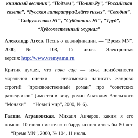
книжный вестник”, “Подъем”, “Полит.Ру”, “Российская
газета”, “Русская литература/Lettres russes”, “Сегодня”,
“Содружество НГ”, “Субботник НГ”, “Труд”,
“Художественный журнал”
Александр Агеев.
Песнь о квалификации. — “Время MN”,
2000, № 108, 15 июля. Электронная
версия:
http://www.vremyamn.ru
Критик думает, что
пока еще
— из-за неизбежности
моральной оценки — невозможно написать жанрово
строгий “производственный роман” про “советских
разведчиков” (имеется в виду роман Анатолия Азольского
“Монахи” — “Новый мир”, 2000, № 6).
Галина Аграновская
. Михаил Анчаров, каким я его
помню. 10 июля писателю и барду исполнилось бы 80 лет.
— “Время MN”, 2000, № 104, 11 июля.