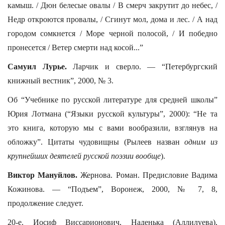
камыш. / Дюн белесые овалы / В смерч закрутит до небес, /
Недр откроются провалы, / Сгинут мол, дома и лес. / А над
городом сомкнется / Море черной полосой, / И победно
пронесется / Ветер смерти над косой...”
Самуил Лурье.
Ларчик и сверло. — “Петербургский
книжный вестник”, 2000, № 3.
Об “Учебнике по русской литературе для средней школы”
Юрия Лотмана (“Языки русской культуры”, 2000): “Не та
это книга, которую мы с вами вообразили, взглянув на
обложку”. Цитаты чудовищны (Рылеев назван
одним из
крупнейших деятелей русской поэзии вообще
).
Виктор Мануйлов.
Жернова. Роман. Предисловие Вадима
Кожинова. — “Подъем”, Воронеж, 2000, № 7, 8,
продолжение следует.
20-е. Иосиф Виссарионович, Наденька (Аллилуева),