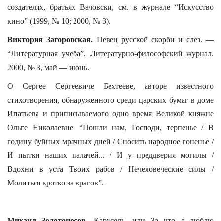
создателях, братьях Вачовски, см. в журнале “Искусство
кино” (1999, № 10; 2000, № 3).
Виктория Загоровская.
Певец русской скорби и слез. —
“Литературная учеба”. Литературно-философский журнал.
2000, № 3, май — июнь.
О Сергее Сергеевиче Бехтееве, авторе известного
стихотворения, обнаруженного среди царских бумаг в доме
Ипатьева и приписываемого одно время Великой княжне
Ольге Николаевне: “Пошли нам, Господи, терпенье / В
годину буйных мрачных дней / Сносить народное гоненье /
И пытки наших палачей... / И у преддверия могилы /
Вдохни в уста Твоих рабов / Нечеловеческие силы /
Молиться кротко за врагов”.
Михаил Золотоносов.
Карусель, или За что я люблю