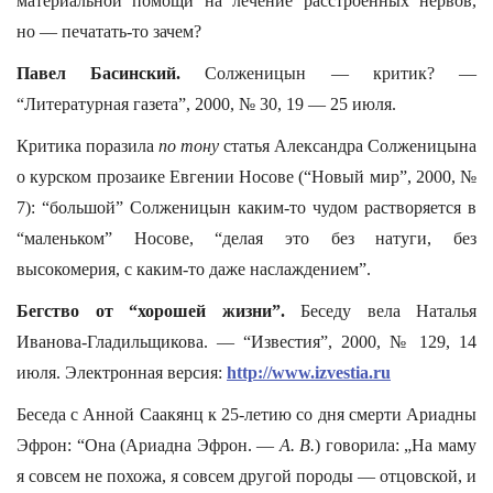
материальной помощи на лечение расстроенных нервов,
но — печатать-то зачем?
Павел Басинский.
Солженицын — критик? —
“Литературная газета”, 2000, № 30, 19 — 25 июля.
Критика поразила
по тону
статья Александра Солженицына
о курском прозаике Евгении Носове (“Новый мир”, 2000, №
7): “большой” Солженицын каким-то чудом растворяется в
“маленьком” Носове, “делая это без натуги, без
высокомерия, с каким-то даже наслаждением”.
Бегство от “хорошей жизни”.
Беседу вела Наталья
Иванова-Гладильщикова. — “Известия”, 2000, № 129, 14
июля. Электронная версия:
http://www.izvestia.ru
Беседа с Анной Саакянц к 25-летию со дня смерти Ариадны
Эфрон: “Она (Ариадна Эфрон. —
А. В.
) говорила: „На маму
я совсем не похожа, я совсем другой породы — отцовской, и