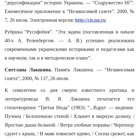
“дерусификации” истории Украины. — “Содружество НГ”.
Ежемесячное приложение к “Независимой газете”. 2000, №
7, 26 июля. Электронная версия:
http://cis.ng.ru
Рубрика “Русофобия”. “Эта задача (поставленная в начале
40-х А. Розенбергом. —
А. В.
) успешно реализована
современными украинскими историками и педагогами как
в научном, так и в методическом плане”.
Светлана Лакшина.
Память Лакшина. — “Независимая
газета”, 2000, № 137, 26 июля.
К семилетию со дня смерти известного критика и
литературоведа В. Я. Лакшина печатается его
стихотворение “Третья Нида” (1983): “...Вдруг — видение.
Пучина / Белопенною стеной / Хлынет в мирную долину, /
Яростью дыша больной. / Ветра злобные порывы / Черепицу
сдуют с крыш, / И маяк повиснет криво, / Сосны срежет, как