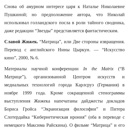
Снова об амурном интересе царя к Наталье Николаевне
Пушкиной; но предположение автора, что Николай
использовал голландского посла в роли тайного сводника,
даже редакции “Звезды” представляется фантастическим.
Славой Жижек.
“Матрица”, или Две стороны извращения.
Перевод с английского Нины Цыркун. — “Искусство
кино”, 2000, № 6.
Материалы научной конференции
In the Matrix
(“В
Матрице”), организованной Центром искусств и
медиальных технологий города Карлсруэ (Германия) в
ноябре 1999 года. Кроме сокращенной стенограммы
выступления Жижека напечатаны дайджесты докладов
Бориса Гройса “Экранизация философии” и Питера
Слотердайка “Кибернетическая ирония” (оба в переводе с
немецкого Максима Райскина). О фильме “Матрица” и его