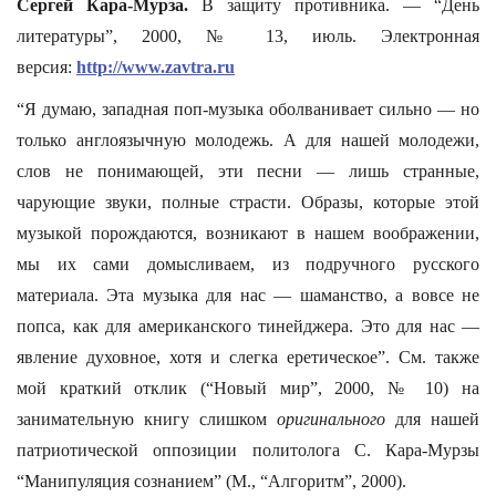
Сергей Кара-Мурза.
В защиту противника. — “День
литературы”, 2000, № 13, июль. Электронная
версия:
http://www.zavtra.ru
“Я думаю, западная поп-музыка оболванивает сильно — но
только англоязычную молодежь. А для нашей молодежи,
слов не понимающей, эти песни — лишь странные,
чарующие звуки, полные страсти. Образы, которые этой
музыкой порождаются, возникают в нашем воображении,
мы их сами домысливаем, из подручного русского
материала. Эта музыка для нас — шаманство, а вовсе не
попса, как для американского тинейджера. Это для нас —
явление духовное, хотя и слегка еретическое”. См. также
мой краткий отклик (“Новый мир”, 2000, № 10) на
занимательную книгу слишком
оригинального
для нашей
патриотической оппозиции политолога С. Кара-Мурзы
“Манипуляция сознанием” (М., “Алгоритм”, 2000).