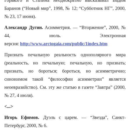
Горького и Сталина неоднократно высказывал Вадим
Баранов (“Новый мир”, 1998, № 12; “Субботник НГ”, 2000,
№ 23, 17 июня).
Александр Дугин.
Асимметрия. — “Вторжение”, 2000, №
44, июль. Электронная
версия:
http://www.arctogaia.com/public/1index.htm
Признать печальную реальность однополярного мира
(реальность, но печальную; печальную, но признать;
признать, но бороться; бороться, но асимметрично;
синонимом такой “философии асимметрии” является
неоевразийство). См. эту же статью в газете “Завтра” (2000,
№ 27, 4 июля).
<...>
Игорь Ефимов.
Дуэль с царем. — “Звезда”, Санкт-
Петербург, 2000, № 6.