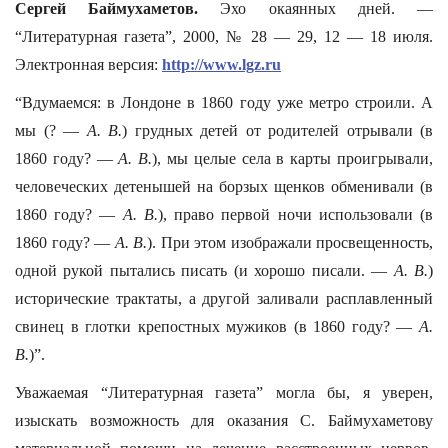
Сергей Баймухаметов.
Эхо окаянных дней. —
“Литературная газета”, 2000, № 28 — 29, 12 — 18 июля.
Электронная версия:
http://www.lgz.ru
“Вдумаемся: в Лондоне в 1860 году уже метро строили. А
мы (? —
А. В.
) грудных детей от родителей отрывали (в
1860 году? —
А. В.
), мы целые села в карты проигрывали,
человеческих детенышей на борзых щенков обменивали (в
1860 году? —
А. В.
), право первой ночи использовали (в
1860 году? —
А. В.
). При этом изображали просвещенность,
одной рукой пытались писать (и хорошо писали. —
А. В.
)
исторические трактаты, а другой заливали расплавленный
свинец в глотки крепостных мужиков (в 1860 году? —
А.
В.
)”.
Уважаемая “Литературная газета” могла бы, я уверен,
изыскать возможность для оказания С. Баймухаметову