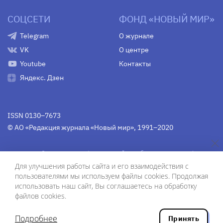
СОЦСЕТИ
ФОНД «НОВЫЙ МИР»
Telegram
О журнале
VK
О центре
Youtube
Контакты
Яндекс. Дзен
ISSN 0130–7673
© АО «Редакция журнала «Новый мир», 1991–2020
Свидетельство Федеральной службы по надзору в сфере
связи, информационных технологий и массовых
Для улучшения работы сайта и его взаимодействия с
коммуникаций
средства массовой информации
пользователями мы используем файлы cookies. Продолжая
(Роскомнадзор)
ПИ № Фс 77-75754 от 13 июня 2019 г.
использовать наш сайт, Вы соглашаетесь на обработку
файлов cookies.
Дизайн — Рустам Габбасов.
Шрифты — Zhivago Display и IBM Plex Sans.
Подробнее
Принять
Разработка сайта — ООО «Инфодизайн»
, 2020.