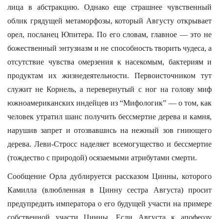
лица в абстракцию. Однако еще страшнее чувственный
облик грядущей метаморфозы, который Августу открывает
орел, посланец Юпитера. По его словам, главное — это не
божественный энтузиазм и не способность творить чудеса, а
отсутствие чувства омерзения к насекомым, бактериям и
продуктам их жизнедеятельности. Первоисточником тут
служит не Корнель, а перевернутый с ног на голову миф
южноамериканских индейцев из “Мифологик” — о том, как
человек утратил шанс получить бессмертие дерева и камня,
нарушив запрет и отозвавшись на нежный зов гниющего
дерева. Леви-Стросс наделяет всемогущество и бессмертие
(тождество с природой) осязаемыми атрибутами смерти.
Сообщение Орла дублируется рассказом Цинны, которого
Камилла (влюбленная в Цинну сестра Августа) просит
предупредить императора о его будущей участи на примере
собственной участи Цинны. Если Августа к апофеозу