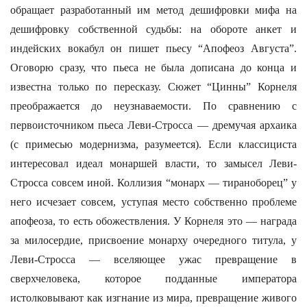
обращает разработанный им метод дешифровки мифа на
дешифровку собственной судьбы: на обороте анкет и
индейских вокабул он пишет пьесу “Апофеоз Августа”.
Оговорю сразу, что пьеса не была дописана до конца и
известна только по пересказу. Сюжет “Цинны” Корнеля
преображается до неузнаваемости. По сравнению с
первоисточником пьеса Леви-Стросса — дремучая архаика
(с примесью модернизма, разумеется). Если классициста
интересовал идеал монаршей власти, то замысел Леви-
Стросса совсем иной. Коллизия “монарх — тираноборец” у
него исчезает совсем, уступая место собственно проблеме
апофеоза, то есть обожествления. У Корнеля это — награда
за милосердие, присвоение монарху очередного титула, у
Леви-Стросса — вселяющее ужас превращение в
сверхчеловека, которое подданные императора
истолковывают как изгнание из мира, превращение живого