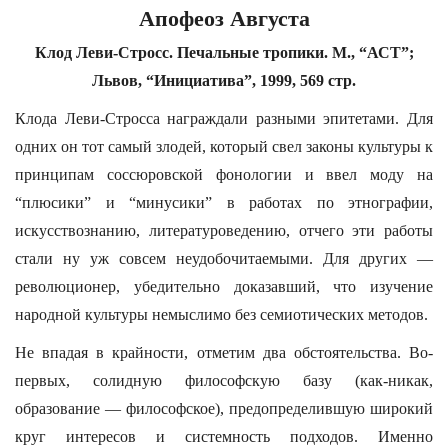
Апофеоз Августа
Клод Леви-Стросс. Печальные тропики. М., “АСТ”;
Львов, “Инициатива”, 1999, 569 стр.
Клода Леви-Стросса награждали разными эпитетами. Для
одних он тот самый злодей, который свел законы культуры к
принципам соссюровской фонологии и ввел моду на
“плюсики” и “минусики” в работах по этнографии,
искусствознанию, литературоведению, отчего эти работы
стали ну уж совсем неудобочитаемыми. Для других —
революционер, убедительно доказавший, что изучение
народной культуры немыслимо без семиотических методов.
Не впадая в крайности, отметим два обстоятельства. Во-
первых, солидную философскую базу (как-никак,
образование — философское), предопределившую широкий
круг интересов и системность подходов. Именно