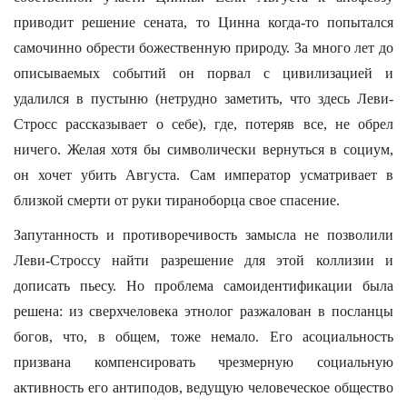
приводит решение сената, то Цинна когда-то попытался
самочинно обрести божественную природу. За много лет до
описываемых событий он порвал с цивилизацией и
удалился в пустыню (нетрудно заметить, что здесь Леви-
Стросс рассказывает о себе), где, потеряв все, не обрел
ничего. Желая хотя бы символически вернуться в социум,
он хочет убить Августа. Сам император усматривает в
близкой смерти от руки тираноборца свое спасение.
Запутанность и противоречивость замысла не позволили
Леви-Строссу найти разрешение для этой коллизии и
дописать пьесу. Но проблема самоидентификации была
решена: из сверхчеловека этнолог разжалован в посланцы
богов, что, в общем, тоже немало. Его асоциальность
призвана компенсировать чрезмерную социальную
активность его антиподов, ведущую человеческое общество