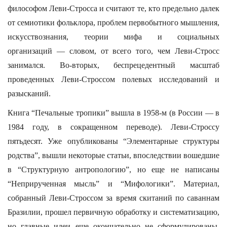
философом Леви-Стросса и считают те, кто предельно далек
от семиотики фольклора, проблем первобытного мышления,
искусствознания, теории мифа и социальных
организаций — словом, от всего того, чем Леви-Стросс
занимался. Во-вторых, беспрецедентный масштаб
проведенных Леви-Строссом полевых исследований и
разысканий.
Книга “Печальные тропики” вышла в 1958-м (в России — в
1984 году, в сокращенном переводе). Леви-Строссу
пятьдесят. Уже опубликованы “Элементарные структуры
родства”, вышли некоторые статьи, впоследствии вошедшие
в “Структурную антропологию”, но еще не написаны
“Неприрученная мысль” и “Мифологики”. Материал,
собранный Леви-Строссом за время скитаний по саваннам
Бразилии, прошел первичную обработку и систематизацию,
но главные идеи еще окончательно не сформулированы.