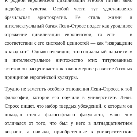
К родной европейской цивилизации этнолог питает явно
недобрые чувства. Особой чести тут удостаивается
бразильская аристократия. Ее стиль жизни и
интеллектуальный багаж Леви-Стросс подает как уродливое
отражение цивилизации европейской, то есть — в
соответствии с его системой ценностей — как “извращение
в квадрате”. Однако очевидно, что социальный паразитизм
и интеллектуальное ничтожество этих титулованных
эстетов он расценивает как закономерное развитие базовых
принципов европейской культуры.
Трудно не заметить особого отношения Леви-Стросса к той
философии, которой его обучили в университете. Леви-
Стросс пишет, что набор твердых убеждений, с которым он
покидал стены философского факультета, мало чем
отличался от того, что был у него в пятнадцатилетнем
возрасте, а навыки, приобретенные в университетские