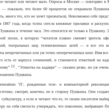
не читают или читают мало. Опросы в Москве — повторяю: в М
, — показали, что более 60 процентов не открывали Пушкин
ть, много тех, кто не хочет признаться). Невозможно себе предс
я 1887 года, когда толпа снесла книжные прилавки и раскупи
Пушкина в течение часа. Это относится не только к Пушкину. 
рной эпохи, в которую “читателя плавно сменяет зритель оф
ий, театральных шоу, телевизионных затей — и все это в
ы непрочитанных или уж точно неперечитанных книг. Имя все 
 то есть от корпуса сочинений, и становится этикеткой на кад
[3]
зному”
. “Этикетка на кадавре” — сказано резко, но уж очень
тношении Пушкина.
enerations ’П’, рожденные теле- и компьютерной революц
стетике, смотрят, конечно, не в сторону Пушкина. Они создаю
субкультуру, а если и читают что-то, то своим писателем выб
еру на себя смелость утверждать, что поколение, выбравшее П