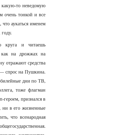
 в какую-то неведомую
ом очень тонкой и все
 что аукаться именем
 году.
го круга и читаешь
 как на дрожжах на
ну отражают средства
 — спрос на Пушкина.
юбилейные дни по ТВ,
ллега, тоже флагман
-героем, признался в
, ни в его жизненные
ть, что всенародная
бщегосударственная.