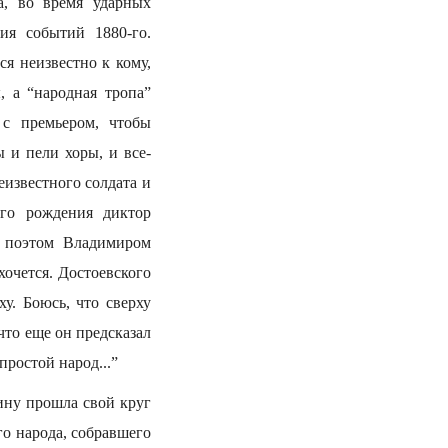
а, во время ударных
ия событий 1880-го.
я неизвестно к кому,
 а “народная тропа”
 с премьером, чтобы
 и пели хоры, и все-
известного солдата и
го рождения диктор
а поэтом Владимиром
очется. Достоевского
у. Боюсь, что сверху
что еще он предсказал
простой народ...”
ину прошла свой круг
о народа, собравшего