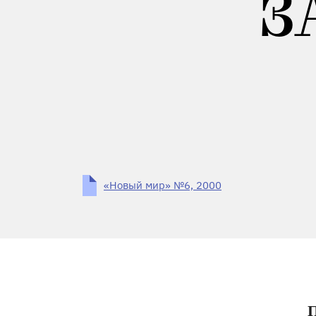
З
«Новый мир» №6, 2000
П