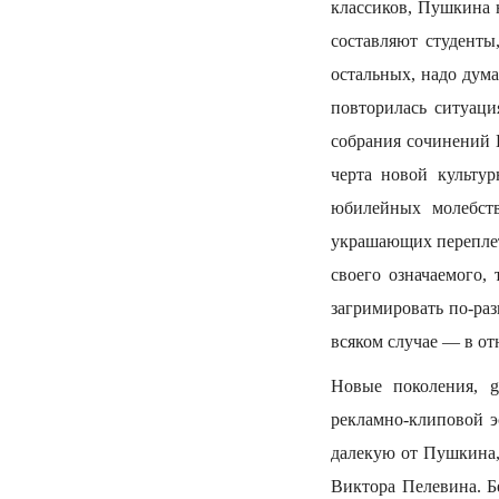
классиков, Пушкина 
составляют студенты
остальных, надо дума
повторилась ситуаци
собрания сочинений 
черта новой культу
юбилейных молебств
украшающих переплет
своего означаемого,
загримировать по-ра
всяком случае — в о
Новые поколения, g
рекламно-клиповой э
далекую от Пушкина, 
Виктора Пелевина. Б