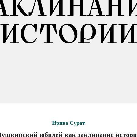
АКЛИНАН
ИСТОРИ
Ирина Сурат
ушкинский юбилей как заклинание истор