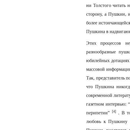
ни Толстого читать н
сторону, а Пушкин, и
более истончающейся
Пушкина в надвигающе
Этих процессов не
разнообразные пуш
юбилейных дотациях 
массовой информации
Так, представитель 
что Пушкина никогд
современной литерат
газетном интервью: 
[4]
перипетии”
. В т
любовь к Пушкину —