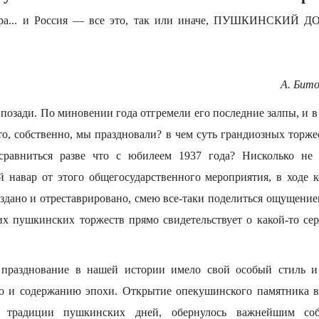
атура... и Россия — все это, так или иначе, ПУШКИНСКИЙ ДО
А. Бито
озади. По миновении года отгремели его последние залпы, и 
что, собственно, мы праздновали? в чем суть грандиозных торже
сравниться разве что с юбилеем 1937 года? Нисколько не
 навар от этого общегосударственного мероприятия, в ходе 
здано и отреставрировано, смею все-таки поделиться ощущением
их пушкинских торжеств прямо свидетельствует о какой-то се
празднование в нашей истории имело свой особый стиль 
ю и содержанию эпохи. Открытие опекушинского памятника в
 традиции пушкинских дней, обернулось важнейшим со