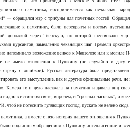
 юбилея. То, что происходило в Москве 5 июня 1999 год
ушинского памятника, воспринимается как печальная парод
!” — обращался мэр с трибуны для почетных гостей. Обращалс
рилежащие к памятнику, были перекрыты и потому пустынны,
вой дорожкой через Тверскую, по которой шествовали мэр
уками курсантов, замедленно чеканящих шаг. Гремели оркестры
льно напоминало возложение венков к Мавзолею или к могиле Не
ае не имело отношения к Пушкину (не случайно и дату е
ю страну с ошибкой). Русская литература была представлен
ировать его выступление, как и другие официальные речи, не х
о. Камера то и дело наезжала на памятник и давала вид сверх
 видно в истинном свете; впрочем, и “грозных часовых”, и кое-
“И, чтоб не потеснить гуляющих господ, пускать не велено сюда 
я памятника, а вместе с нею история нашего отношения к Пушк
 было подлинным обращением к Пушкину интеллигенции и всег