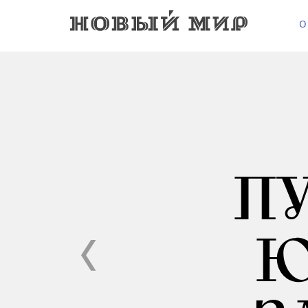
О
П
Ю