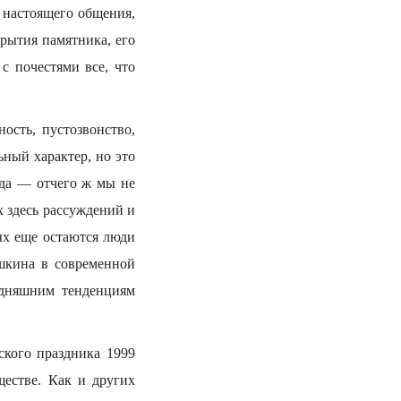
 настоящего общения,
крытия памятника, его
с почестями все, что
ость, пустозвонство,
ный характер, но это
ода — отчего ж мы не
 здесь рассуждений и
ых еще остаются люди
шкина в современной
годняшним тенденциям
ского праздника 1999
ществе. Как и других