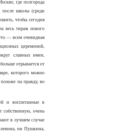
оскве, где полгорода
а после школы (среди
тавить, чтобы сегодня
ла весь тираж нового
Это — всем очевидная
ициозных церемоний,
округ славных имен,
больше отрывается от
авре, которого можно
 похоже на правду, во
ией и воспитанные в
т собственную, очень
ирают в лучшем случае
елевина, ни Пушкина,