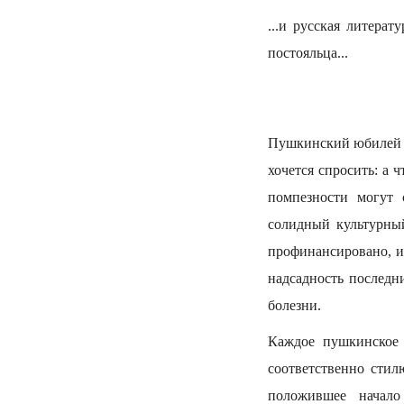
...и русская литер
постояльца...
Пушкинский юбилей п
хочется спросить: а 
помпезности могут 
солидный культурный
профинансировано, и
надсадность последн
болезни.
Каждое пушкинское 
соответственно стил
положившее начало