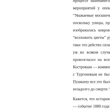
процессе нынешнего
мероприятий у опек
“Уважаемые москвичи
поскольку улицы, п
изображалась ковро
“возложить цветы” р
таки это действо си
уж во всяком случ
провозгласил на вс
Костровым — коммент
с Тургеневым не был
Пушкину все это было
незадолго до смерти: 
Кажется, что истори
— событие 1880 года