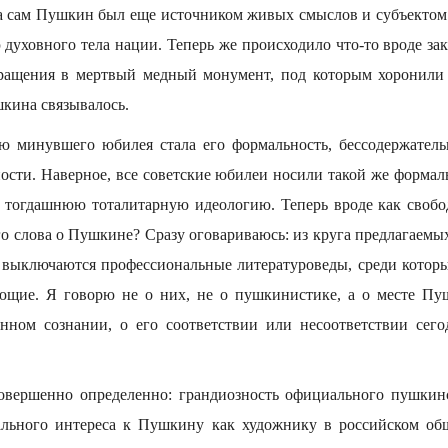
 а сам Пушкин был еще источником живых смыслов и субъектом
духовного тела нации. Теперь же происходило что-то вроде за
ращения в мертвый медный монумент, под которым хоронили 
шкина связывалось.
ю минувшего юбилея стала его формальность, бессодержательн
ости. Наверное, все советские юбилеи носили такой же формаль
а тогдашнюю тоталитарную идеологию. Теперь вроде как своб
 слова о Пушкине? Сразу оговариваюсь: из круга предлагаемых
 выключаются профессиональные литературоведы, среди котор
щие. Я говорю не о них, не о пушкинистике, а о месте Пу
енном сознании, о его соответствии или несоответствии се
совершенно определенно: грандиозность официального пушкин
ального интереса к Пушкину как художнику в российском об