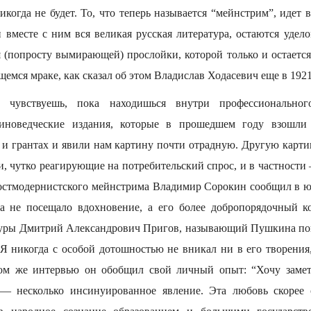
икогда не будет. То, что теперь называется “мейнстрим”, идет
 вместе с ним вся великая русская литература, остаются удел
 (попросту вымирающей) прослойки, которой только и остается,
мся мраке, как сказал об этом Владислав Ходасевич еще в 1921
 чувствуешь, пока находишься внутри профессионально
киноведческие издания, которые в прошедшем году взошли
и грантах и явили нам картину почти отрадную. Другую карти
, чутко реагирующие на потребительский спрос, и в частности
постмодернистского мейнстрима Владимир Сорокин сообщил в 
а не посещало вдохновение, а его более добропорядочный ко
уры Дмитрий Александрович Пригов, называющий Пушкина поп
“Я никогда с особой дотошностью не вникал ни в его творения
ом же интервью он обобщил свой личный опыт: “Хочу замети
 несколько инсинуированное явление. Эта любовь скорее о