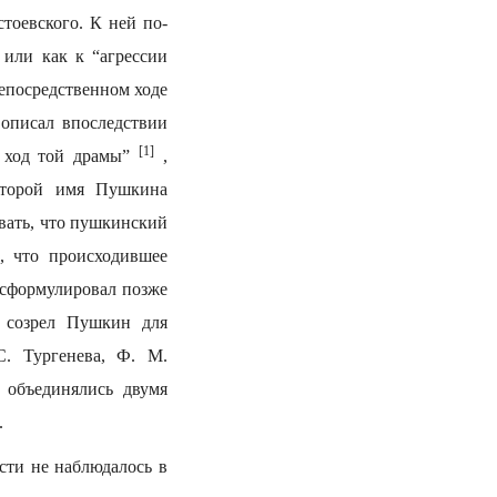
тоевского. К ней по-
или как к “агрессии
непосредственном ходе
описал впоследствии
[1]
й ход той драмы”
,
оторой имя Пушкина
овать, что пушкинский
, что происходившее
 сформулировал позже
о созрел Пушкин для
. Тургенева, Ф. М.
 объединялись двумя
.
сти не наблюдалось в