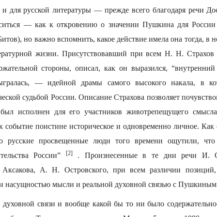
и для русской литературы — прежде всего благодаря речи Дос
ситься — как к откровению о значении Пушкина для России 
Битов), но важно вспомнить, какое действие имела она тогда, в 
ературной жизни. Присутствовавший при всем Н. Н. Страхов 
ержательной стороны, описал, как он выразился, “внутренни
зыгралась, — идейной драмы самого высокого накала, в к
ческой судьбой России. Описание Страхова позволяет почувств
 был исполнен для его участников животрепещущего смысла
к событие поистине историческое и одновременно личное. Как
то русские просвещенные люди того времени ощутили, чт
[2]
ительства России”
. Произнесенные в те дни речи И. С
. Аксакова, А. Н. Островского, при всем различии позиций,
и насущностью мысли и реальной духовной связью с Пушкиным
й духовной связи и вообще какой бы то ни было содержательно