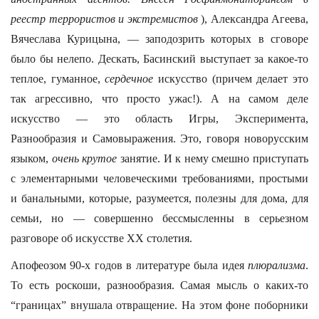
реестр террористов и экстремистов
), Александра Агеева,
Вячеслава Курицына, — заподозрить которых в сговоре
было бы нелепо. Дескать, Басинский выступает за какое-то
теплое, гуманное,
сердечное
искусство (причем делает это
так агрессивно, что просто ужас!). А на самом деле
искусство — это область Игры, Эксперимента,
Разнообразия и Самовыражения. Это, говоря новорусским
языком,
очень
крутое
занятие. И к нему смешно приступать
с элементарными человеческими требованиями, простыми
и банальными, которые, разумеется, полезны для дома, для
семьи, но — совершенно бессмысленны в серьезном
разговоре об искусстве ХХ столетия.
Апофеозом 90-х годов в литературе была идея
плюрализма
.
То есть роскоши, разнообразия. Самая мысль о каких-то
“границах” внушала отвращение. На этом фоне поборники