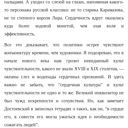
пальцами. А уходил со слезой на глазах, напоминая какого-
то персонажа русской классики: не то старика Карамазова,
не то степного короля Лира. Сердечность вдруг оказалась
куда более ходовой монетой, чем злая воля и
эффективность.
Все это доказывает, что политики острее чувствуют
конъюнктуру времени, чем художники. Я подозреваю, что в
начале нового века нам грозит невиданный культ
чувствительности, какого не знали XVIII и ХIХ столетия, —
океаны слез и водопады сердечных признаний. И здесь
важно не забыть, что “сердечная культура” и культ
чувствительности не одно и то же. Великий инквизитор не
был чужд искренности и сочувствия. Но, как замечает
Достоевский в записных тетрадях о таких, как он, “в сердце
его, в совести его могла ужиться идея о необходимости
сожигать людей”.