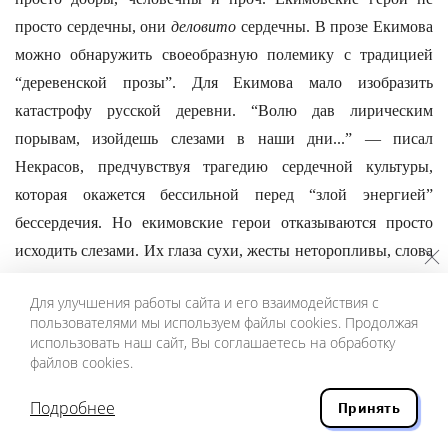
просто сердечны, они
деловито
сердечны. В прозе Екимова
можно обнаружить своеобразную полемику с традицией
“деревенской прозы”. Для Екимова мало изобразить
катастрофу русской деревни. “Волю дав лирическим
порывам, изойдешь слезами в наши дни...” — писал
Некрасов, предчувствуя трагедию сердечной культуры,
которая окажется бессильной перед “злой энергией”
бессердечия. Но екимовские герои отказываются просто
исходить слезами. Их глаза сухи, жесты неторопливы, слова
рассудительны. (Особенно это потрясает в “Фетисыче”, где
Для улучшения работы сайта и его взаимодействия с
сердечным
деятелем
становится деревенский мальчик,
пользователями мы используем файлы cookies. Продолжая
перекочевавший в “Пиночета” в качестве не главного
использовать наш сайт, Вы соглашаетесь на обработку
файлов cookies.
персонажа.) Это какой-то другой, совсем новый виток
“сердечной культуры”.
Подробнее
Принять
В повести “Пиночет” слово “сердце” встречается