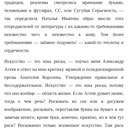
традиции, реализма смотрелись мрачными буками,
человеками в футлярах. СС, или Сугубая Серьезность, —
так определила Наталья Иванова образ мысли этих
птеродактилей от литературы с их какими-то требованиями
неизвестно чего и неизвестно к кому. Тем более
требованиями — забавно подумать! — какой-то теплоты и
сердечности.
Искусство — это зона риска, — поучал меня Александр
Агеев в ответ на мою критику заумной и псевдоизощренной
прозы Анатолия Королева. Утверждение правильное и
бессодержательное. Искусство — это зона риска, потому
что оно вообще — область жизни. Если Агеев думает иначе,
тогда о чем речь? Рисковать во сне или в досужем
воображении, рисковать, переставляя буквы на бумаге и не
замечая ничего, кроме букв, конечно, приятно, но в чем тут
риск? Рискованно только
жизненное
искусство. Там риск