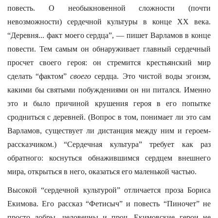
повесть. О необыкновенной сложности (почти
невозможности) сердечной культуры в конце ХХ века.
“Деревня... факт моего сердца”, — пишет Варламов в конце
повести. Тем самым он обнаруживает главный сердечный
просчет своего героя: он стремится крестьянский мир
сделать “фактом”
своего
сердца. Это чистой воды эгоизм,
какими бы святыми побуждениями он ни питался. Именно
это и было причиной крушения героя в его попытке
сродниться с деревней. (Вопрос в том, понимает ли это сам
Варламов, существует ли дистанция между ним и героем-
рассказчиком.) “Сердечная культура” требует как раз
обратного: коснуться обнажившимся сердцем внешнего
мира, открыться в него, оказаться его маленькой частью.
Высокой “сердечной культурой” отличается проза Бориса
Екимова. Его рассказ “Фетисыч” и повесть “Пиночет” не
просто добры, человечны и проч. Екимовские герои не