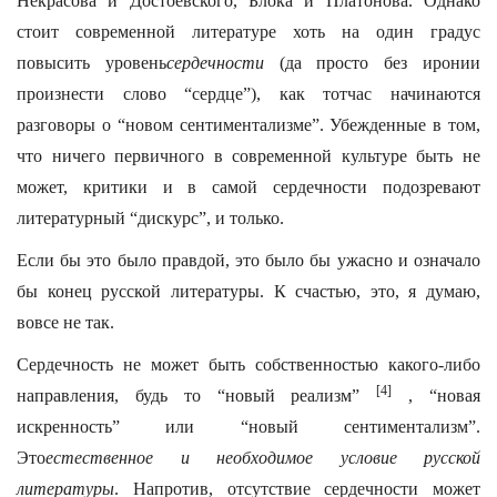
Некрасова и Достоевского, Блока и Платонова. Однако
стоит современной литературе хоть на один градус
повысить уровень
сердечности
(да просто без иронии
произнести слово “сердце”), как тотчас начинаются
разговоры о “новом сентиментализме”. Убежденные в том,
что ничего первичного в современной культуре быть не
может, критики и в самой сердечности подозревают
литературный “дискурс”, и только.
Если бы это было правдой, это было бы ужасно и означало
бы конец русской литературы. К счастью, это, я думаю,
вовсе не так.
Сердечность не может быть собственностью какого-либо
[4]
направления, будь то “новый реализм”
, “новая
искренность” или “новый сентиментализм”.
Это
естественное и необходимое условие
русской
литературы
. Напротив, отсутствие сердечности может