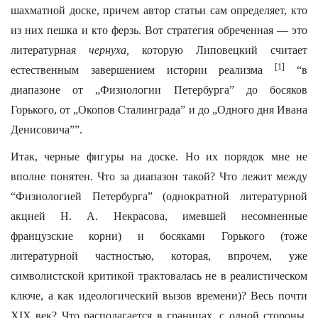
шахматной доске, причем автор статьи сам определяет, кто
из них пешка и кто ферзь. Вот стратегия обреченная — это
литературная
чернуха,
которую Липовецкий считает
[1]
естественным завершением истории реализма
“в
диапазоне от „Физиологии Петербурга” до босяков
Горького, от „Окопов Сталинграда” и до „Одного дня Ивана
Денисовича””.
Итак, черные фигуры на доске. Но их порядок мне не
вполне понятен. Что за диапазон такой? Что лежит между
“Физиологией Петербурга” (однократной литературной
акцией Н. А. Некрасова, имевшей несомненные
французские корни) и босяками Горького (тоже
литературной частностью, которая, впрочем, уже
символистской критикой трактовалась не в реалистическом
ключе, а как идеологический вызов времени)? Весь почти
ХIХ век? Что располагается в границах, с одной стороны,