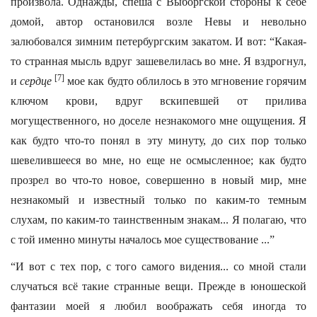
произвола. Однажды, спеша с Выборгской стороны к себе
домой, автор остановился возле Невы и невольно
залюбовался зимним петербургским закатом. И вот: “Какая-
то странная мысль вдруг зашевелилась во мне. Я вздрогнул,
[7]
и
сердце
мое как будто облилось в это мгновение горячим
ключом крови, вдруг вскипевшей от прилива
могущественного, но доселе незнакомого мне ощущения. Я
как будто что-то понял в эту минуту, до сих пор только
шевелившееся во мне, но еще не осмысленное; как будто
прозрел во что-то новое, совершенно в новый мир, мне
незнакомый и известный только по каким-то темным
слухам, по каким-то таинственным знакам... Я полагаю, что
с той именно минуты началось мое существование ...”
“И вот с тех пор, с того самого видения... со мной стали
случаться всё такие странные вещи. Прежде в юношеской
фантазии моей я любил воображать себя иногда то