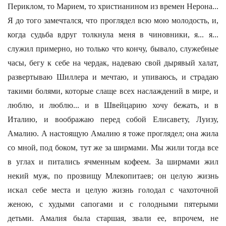
Периклом, то Марием, то христианином из времен Нерона...
Я до того замечтался, что проглядел всю мою молодость, и,
когда судьба вдруг толкнула меня в чиновники, я... я...
служил примерно, но только что кончу, бывало, служебные
часы, бегу к себе на чердак, надеваю свой дырявый халат,
развертываю Шиллера и мечтаю, и упиваюсь, и страдаю
такими болями, которые слаще всех наслаждений в мире, и
люблю, и люблю... и в Швейцарию хочу бежать, и в
Италию, и воображаю перед собой Елисавету, Луизу,
Амалию. А настоящую Амалию я тоже проглядел; она жила
со мной, под боком, тут же за ширмами. Мы жили тогда все
в углах и питались ячменным кофеем. За ширмами жил
некий муж, по прозвищу Млекопитаев; он целую жизнь
искал себе места и целую жизнь голодал с чахоточной
женою, с худыми сапогами и с голодными пятерыми
детьми. Амалия была старшая, звали ее, впрочем, не