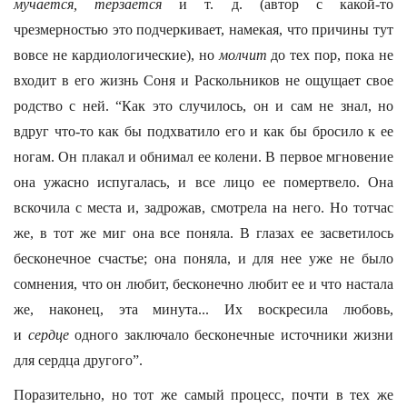
мучается, терзается
и т. д. (автор с какой-то
чрезмерностью это подчеркивает, намекая, что причины тут
вовсе не кардиологические), но
молчит
до тех пор, пока не
входит в его жизнь Соня и Раскольников не ощущает свое
родство с ней. “Как это случилось, он и сам не знал, но
вдруг что-то как бы подхватило его и как бы бросило к ее
ногам. Он плакал и обнимал ее колени. В первое мгновение
она ужасно испугалась, и все лицо ее помертвело. Она
вскочила с места и, задрожав, смотрела на него. Но тотчас
же, в тот же миг она все поняла. В глазах ее засветилось
бесконечное счастье; она поняла, и для нее уже не было
сомнения, что он любит, бесконечно любит ее и что настала
же, наконец, эта минута... Их воскресила любовь,
и
сердце
одного заключало бесконечные источники жизни
для сердца другого”.
Поразительно, но тот же самый процесс, почти в тех же