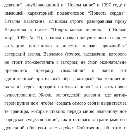
деревне”, опубликованной в “Новом мире” в 1997 году и
имеющей характерный подзаголовок “Повесть сердца”.
Татьяна Касаткина, слишком строго разобравшая прозу
Варламова в статье “Подростковый период...” (“Новый
мир”, 1999, № 11), в одном права: прочувствовать сердцем
ситуацию, описанную в повести, мешает “двоящийся”
авторский взгляд. Варламов (точнее, рассказчик, которого
не стоит отождествлять с автором) не смог окончательно
преодолеть “преграду самолюбия” и найти тот
единственный зрительный образ, который бы мгновенно
заставил героя “прозреть во что-то новое” и начать новое
существование. Жизнь вологодской деревни, где автор-
герой купил дом, чтобы “создать самого себя и вырваться за
те границы, которые ставило передо мною благополучное
городское существование”, так и осталась за границами его
душевной оболочки,
вне сердца
. Собственно, об этом и