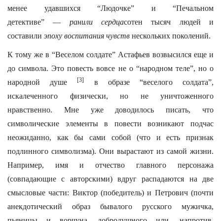
менее удавшихся “Людочке” и “Печальном
детективе” —
ранили сердца
сотен тысяч людей и
составили
эпоху воспитания чувств
нескольких поколений.
К тому же в “Веселом солдате” Астафьев возвысился еще и
до символа. Это повесть вовсе не о “народном теле”, но о
[3]
народной душе
в образе “веселого солдата”,
искалеченного физически, но не уничтоженного
нравственно. Мне уже доводилось писать, что
символические элементы в повести возникают подчас
неожиданно, как бы сами собой (что и есть признак
подлинного символизма). Они вырастают из самой жизни.
Например, имя и отчество главного персонажа
(совпадающие с авторскими) вдруг распадаются на две
смысловые части: Виктор (победитель) и Петрович (почти
анекдотический образ бывалого русского мужичка,
пьяницы и ворчуна, добродушного или, напротив,