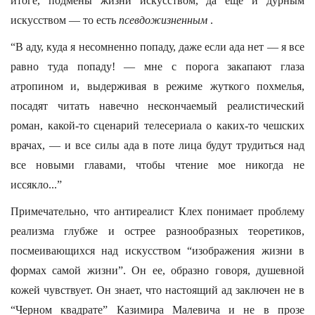
итоге, подмены жизни искусством, да еще и дурным
искусством — то есть
псевдожизненным
.
“В аду, куда я несомненно попаду, даже если ада нет — я все
равно туда попаду! — мне с порога закапают глаза
атропином и, выдерживая в режиме жуткого похмелья,
посадят читать навечно нескончаемый реалистический
роман, какой-то сценарий телесериала о каких-то чешских
врачах, — и все силы ада в поте лица будут трудиться над
все новыми главами, чтобы чтение мое никогда не
иссякло...”
Примечательно, что антиреалист Клех понимает проблему
реализма глубже и острее разнообразных теоретиков,
посмеивающихся над искусством “изображения жизни в
формах самой жизни”. Он ее, образно говоря, душевной
кожей чувствует. Он знает, что настоящий ад заключен не в
“Черном квадрате” Казимира Малевича и не в прозе