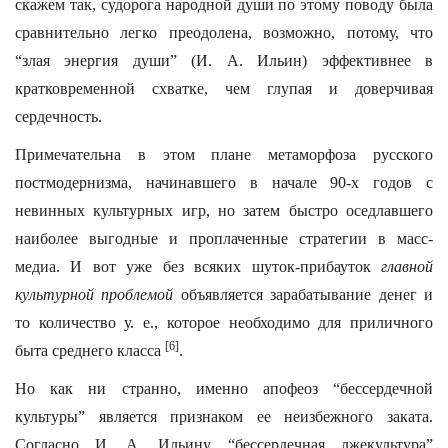
скажем так, судорога народной души по этому поводу была
сравнительно легко преодолена, возможно, потому, что
“злая энергия души” (И. А. Ильин) эффективнее в
кратковременной схватке, чем глупая и доверчивая
сердечность.
Примечательна в этом плане метаморфоза русского
постмодернизма, начинавшего в начале 90-х годов с
невинных культурных игр, но затем быстро оседлавшего
наиболее выгодные и проплаченные стратегии в масс-
медиа. И вот уже без всяких шуток-прибауток
главной
культурной проблемой
объявляется зарабатывание денег и
то количество у. е., которое необходимо для приличного
[6]
быта среднего класса
.
Но как ни странно, именно апофеоз “бессердечной
культуры” является признаком ее неизбежного заката.
Согласно И. А. Ильину, “бессердечная лжекультура”