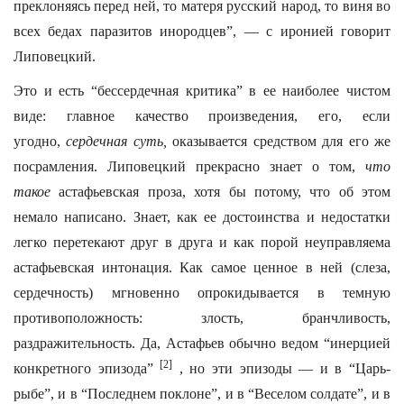
преклоняясь перед ней, то матеря русский народ, то виня во
всех бедах паразитов инородцев”, — с иронией говорит
Липовецкий.
Это и есть “бессердечная критика” в ее наиболее чистом
виде: главное качество произведения, его, если
угодно,
сердечная суть,
оказывается средством для его же
посрамления. Липовецкий прекрасно знает о том,
что
такое
астафьевская проза, хотя бы потому, что об этом
немало написано. Знает, как ее достоинства и недостатки
легко перетекают друг в друга и как порой неуправляема
астафьевская интонация. Как самое ценное в ней (слеза,
сердечность) мгновенно опрокидывается в темную
противоположность: злость, бранчливость,
раздражительность. Да, Астафьев обычно ведом “инерцией
[2]
конкретного эпизода”
, но эти эпизоды — и в “Царь-
рыбе”, и в “Последнем поклоне”, и в “Веселом солдате”, и в