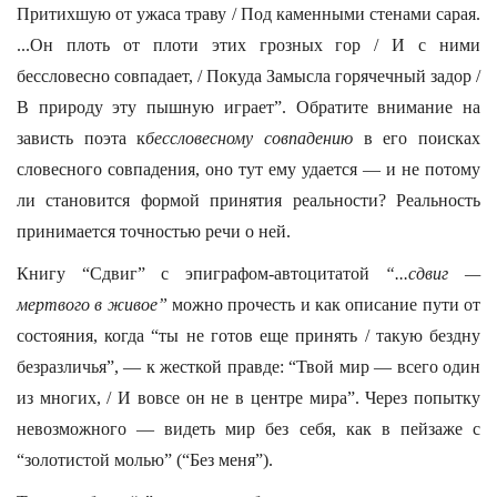
Притихшую от ужаса траву / Под каменными стенами сарая.
...Он плоть от плоти этих грозных гор / И с ними
бессловесно совпадает, / Покуда Замысла горячечный задор /
В природу эту пышную играет”. Обратите внимание на
зависть поэта к
бессловесному
совпадению
в его поисках
словесного совпадения, оно тут ему удается — и не потому
ли становится формой принятия реальности? Реальность
принимается точностью речи о ней.
Книгу “Сдвиг” с эпиграфом-автоцитатой
“...сдвиг —
мертвого в живое”
можно прочесть и как описание пути от
состояния, когда “ты не готов еще принять / такую бездну
безразличья”, — к жесткой правде: “Твой мир — всего один
из многих, / И вовсе он не в центре мира”. Через попытку
невозможного — видеть мир без себя, как в пейзаже с
“золотистой молью” (“Без меня”).