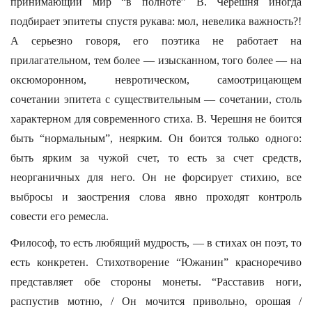
принимающий мир “в полноте” В. Черешня иногда
подбирает эпитеты спустя рукава: мол, невелика важность?!
А серьезно говоря, его поэтика не работает на
прилагательном, тем более — изысканном, того более — на
оксюморонном, невротическом, самоотрицающем
сочетании эпитета с существительным — сочетании, столь
характерном для современного стиха. В. Черешня не боится
быть “нормальным”, неярким. Он боится только одного:
быть ярким за чужой счет, то есть за счет средств,
неорганичных для него. Он не форсирует стихию, все
выбросы и заострения слова явно проходят контроль
совести его ремесла.
Философ, то есть любящий мудрость, — в стихах он поэт, то
есть конкретен. Стихотворение “Южанин” красноречиво
представляет обе стороны монеты. “Расставив ноги,
распустив мотню, / Он мочится привольно, орошая /