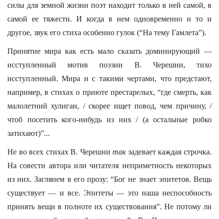
силы для земной жизни поэт находит только в ней самой, в
самой ее тяжести. И когда в нем одновременно и то и
другое, звук его стиха особенно гулок (“На тему Гамлета”).
Принятие мира как есть мало сказать доминирующий —
исступленный мотив поэзии В. Черешни, тихо
исступленный. Мира и с такими чертами, что предстают,
например, в стихах о приюте престарелых, “где смерть, как
малолетний хулиган, / скорее ищет повод, чем причину, /
чтоб посетить кого-нибудь из них / (а остальные робко
затихают)”...
Не во всех стихах В. Черешни
так
задевает каждая строчка.
На совести автора или читателя неприметность некоторых
из них. Заглянем в его прозу: “Бог не знает эпитетов. Вещь
существует — и все. Эпитеты — это наша неспособность
принять вещи в полноте их существования”. Не потому ли