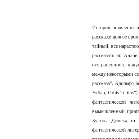
История появления а
рассказа: долгое врем
тайный, все нарастаю
рассказать об Анабе
отстраненность, каку
между некоторыми св
рассказа”. Адольфо Б
Укбар, Orbis Tertius
фантастической лит
вымышленный прияте
Бустоса Домека, от
фантастической литер