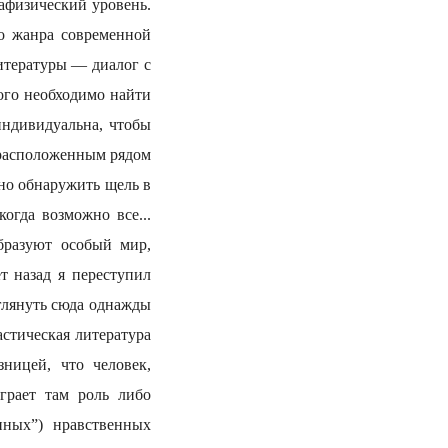
афизический уровень.
го жанра современной
литературы — диалог с
ого необходимо найти
индивидуальна, чтобы
, расположенным рядом
но обнаружить щель в
огда возможно все...
бразуют особый мир,
т назад я переступил
аглянуть сюда однажды
астическая литература
ницей, что человек,
грает там роль либо
нных”) нравственных