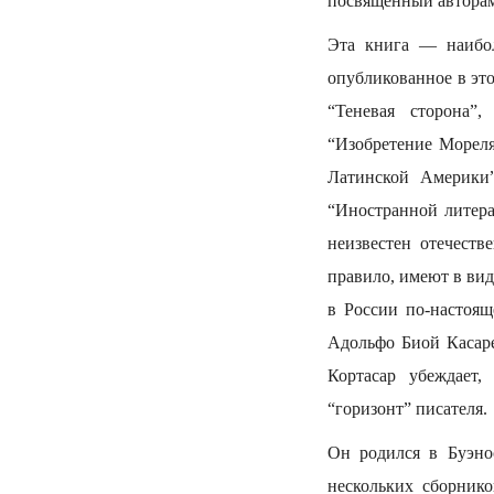
посвященный авторам
Эта книга — наибол
опубликованное в это
“Теневая сторона”
“Изобретение Мореля
Латинской Америки
“Иностранной литера
неизвестен отечеств
правило, имеют в вид
в России по-настоящ
Адольфо Биой Касаре
Кортасар убеждает,
“горизонт” писателя.
Он родился в Буэнос
нескольких сборнико