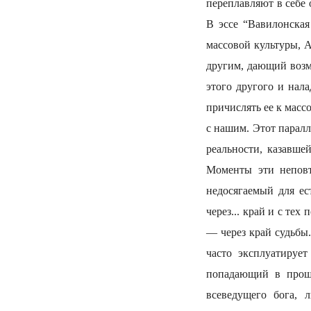
переплавляют в себе
В эссе “Вавилонская
массовой культуры, А
другим, дающий возм
этого другого и нал
причислять ее к масс
с нашим. Этот парал
реальности, казавше
Моменты эти неповт
недосягаемый для ес
через... край и с те
— через край судьбы.
часто эксплуатируе
попадающий в прошл
всеведущего бога, 