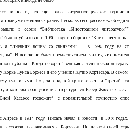
, которых никогда не было.
ее полное и, что еще важнее, отдельное русское издание пи
м томе уже печаталось ранее. Несколько его рассказов, объеди
, вышли в серии “Библиотека „Иностранной литературы””
” был опубликован в 1990 году в сборнике “Книга песчинок: 
”, а “Дневник войны со свиньями” — в 1996 году на ст
туры”. И все же не будет преувеличением сказать, что писател
енной публике. Когда говорят “великая аргентинская литерату
у Хорхе Луиса Борхеса и его ученика Хулио Кортасара. В самом 
ему культовыми. Но для западной критики есть и “третий в
с, о котором французский литературовед Юбер Жюэн сказал: “
 Биой Касарес тревожит”, с поразительной точностью опр
-Айресе в 1914 году. Писать начал в юности, в 30-х годах
в рассказов, познакомился с Борхесом. Но первой своей сер