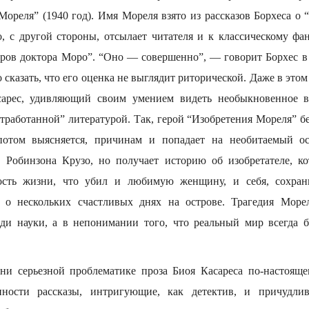
ореля” (1940 год). Имя Мореля взято из рассказов Борхеса о 
о, с другой стороны, отсылает читателя и к классическому фа
тров доктора Моро”. “Оно — совершенно”, — говорит Борхес в
 сказать, что его оценка не выглядит риторической. Даже в это
арес, удивляющий своим умением видеть необыкновенное в
отработанной” литературой. Так, герой “Изобретения Мореля” 
потом выясняется, причинам и попадает на необитаемый ос
 Робинзона Крузо, но получает историю об изобретателе, ко
ость жизни, что убил и любимую женщину, и себя, сохра
 о нескольких счастливых днях на острове. Трагедия Море
ди науки, а в непонимании того, что реальный мир всегда 
и серьезной проблематике проза Биоя Касареса по-настояще
ности рассказы, интригующие, как детектив, и причудлив