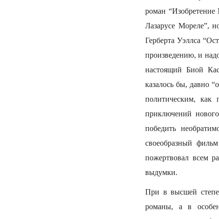
роман “Изобретение М
Лазарусе Мореле”, н
Герберта Уэллса “Ос
произведению, и надо
настоящий Биой Кас
казалось бы, давно “
политическим, как 
приключений нового
победить необратим
своеобразный фильм
пожертвовал всем ра
выдумки.
При в высшей степен
романы, а в особен