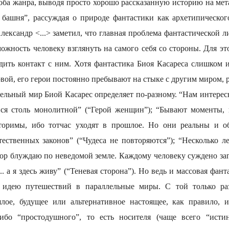
 оба жанра, выводя просто хорошо рассказанную историю на мет
 башня”, рассуждая о природе фантастики как архетипическо
лександр <...> заметил, что главная проблема фантастической 
ожность человеку взглянуть на самого себя со стороны. Для эт
адить контакт с ним. Хотя фантастика Биоя Касареса слишком 
овой, его герои постоянно пребывают на стыке с другим миром
лельный мир Биой Касарес определяет по-разному. “Нам интерес
йся столь монолитной” (“Герой женщин”); “Бывают моменты, к
оримы, ибо тотчас уходят в прошлое. Но они реальны и о
тественных законов” (“Чудеса не повторяются”); “Несколько ле
х пор блуждаю по неведомой земле. Каждому человеку суждено з
.. а я здесь живу” (“Теневая сторона”). Но ведь и массовая фант
т идею путешествий в параллельные миры. С той только раз
ое, будущее или альтернативное настоящее, как правило, и
либо “простодушного”, то есть носителя (чаще всего “исти