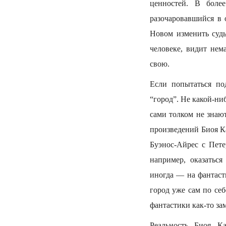
ценностей. В боле
разочаровавшийся в 
Новом изменить судь
человеке, видит нем
свою.
Если попытаться по
“город”. Не какой-ни
сами толком не знают
произведений Биоя К
Буэнос-Айрес с Пете
например, оказатьс
иногда — на фантаст
город уже сам по себ
фантастики как-то за
Реальность Биоя Ка