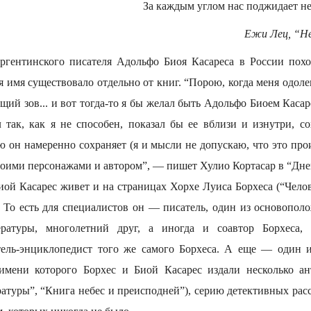
За каждым углом нас поджидает не
Ежи Лец, “Не
ргентинского писателя Адольфо Биоя Касареса в России пох
я имя существовало отдельно от книг. “Порою, когда меня одолев
щий зов... и вот тогда-то я бы желал быть Адольфо Биоем Касар
л так, как я не способен, показал бы ее вблизи и изнутри, с
ю он намеренно сохраняет (я и мысли не допускаю, что это пр
оими персонажами и автором”, — пишет Хулио Кортасар в “Дне
иой Касарес живет и на страницах Хорхе Луиса Борхеса (“Челов
”). То есть для специалистов он — писатель, один из основопо
ературы, многолетний друг, а иногда и соавтор Борхеса
ль-энциклопедист того же самого Борхеса. А еще — один и
 имени которого Борхес и Биой Касарес издали несколько ан
атуры”, “Книга небес и преисподней”), серию детективных расс