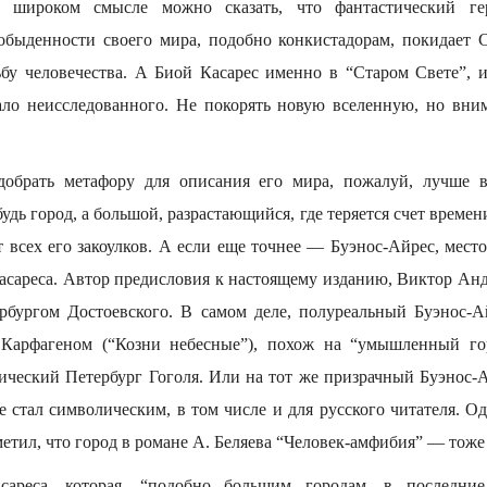
е широком смысле можно сказать, что фантастический ге
обыденности своего мира, подобно конкистадорам, покидает 
бу человечества. А Биой Касарес именно в “Старом Свете”, и
ало неисследованного. Не покорять новую вселенную, но вним
добрать метафору для описания его мира, пожалуй, лучше в
будь город, а большой, разрастающийся, где теряется счет времен
 всех его закоулков. А если еще точнее — Буэнос-Айрес, мест
асареса. Автор предисловия к настоящему изданию, Виктор Андр
рбургом Достоевского. В самом деле, полуреальный Буэнос-А
я Карфагеном (“Козни небесные”), похож на “умышленный гор
ический Петербург Гоголя. Или на тот же призрачный Буэнос-А
е стал символическим, в том числе и для русского читателя. О
метил, что город в романе А. Беляева “Человек-амфибия” — тоже
сареса, которая, “подобно большим городам, в последни