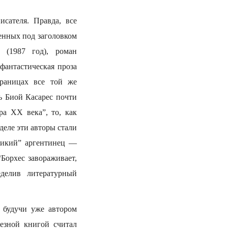
сателя. Правда, все
ненных под заголовком
 (1987 год), роман
фантастическая проза
раницах все той же
ь Биой Касарес почти
ра ХХ века”, то, как
деле эти авторы стали
еликий” аргентинец —
Борхес завораживает,
еделив литературный
, будучи уже автором
ьезной книгой считал