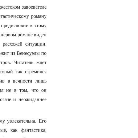
“жестоком завоевателе
нтастическому роману
 предисловии к этому
м первом романе виден
 расхожей ситуации,
бежит из Венесуэлы по
тров. Читатель ждет
торый так стремился
нив в вечности лишь
ля не в том, что он
богаче и неожиданнее
му увлекательна. Его
ые, как фантастика,