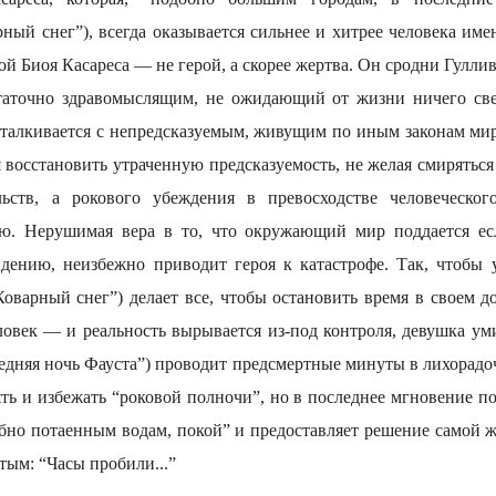
рный снег”), всегда оказывается сильнее и хитрее человека име
рой Биоя Касареса — не герой, а скорее жертва. Он сродни Гуллив
таточно здравомыслящим, не ожидающий от жизни ничего свер
сталкивается с непредсказуемым, живущим по иным законам мир
я восстановить утраченную предсказуемость, не желая смирятьс
льств, а рокового убеждения в превосходстве человеческо
ю. Нерушимая вера в то, что окружающий мир поддается есл
дению, неизбежно приводит героя к катастрофе. Так, чтобы 
оварный снег”) делает все, чтобы остановить время в своем д
ловек — и реальность вырывается из-под контроля, девушка уми
ледняя ночь Фауста”) проводит предсмертные минуты в лихорадо
ть и избежать “роковой полночи”, но в последнее мгновение по
обно потаенным водам, покой” и предоставляет решение самой 
тым: “Часы пробили...”