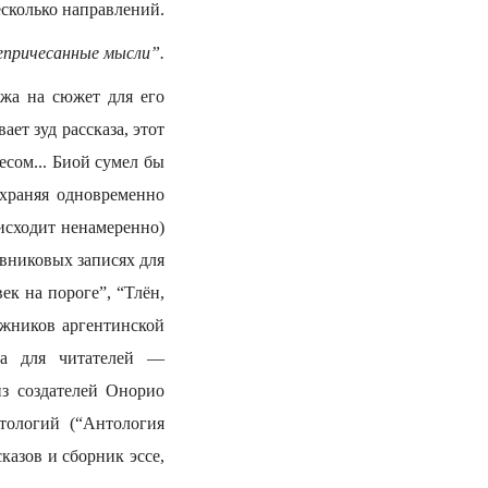
сколько направлений.
причесанные мысли”.
ожа на сюжет для его
ает зуд рассказа, этот
есом... Биой сумел бы
охраняя одновременно
оисходит ненамеренно)
вниковых записях для
ек на пороге”, “Тлён,
ложников аргентинской
, а для читателей —
з создателей Онорио
тологий (“Антология
казов и сборник эссе,