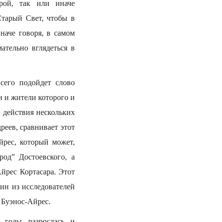
рой, так или иначе
Старый Свет, чтобы в
наче говоря, в самом
ательно вглядеться в
сего подойдет слово
и и жители которого и
о действия нескольких
еев, сравнивает этот
йрес, который может,
од” Достоевского, а
йрес Кортасара. Этот
дин из исследователей
 Буэнос-Айрес.
е годы разрослась и