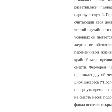
разветвилась” (“Кова
царствует случай. Ге
считающий себя дос
чистой случайности 
условиях он пытаетс
жертва не обстояте
переменчивой жизнь
крайней мере предви
смерти, Фермерен (“К
проникает другой че
Биоя Касареса (“Пос
повернуть время вспя
не смерть несет, под
финал остается откры