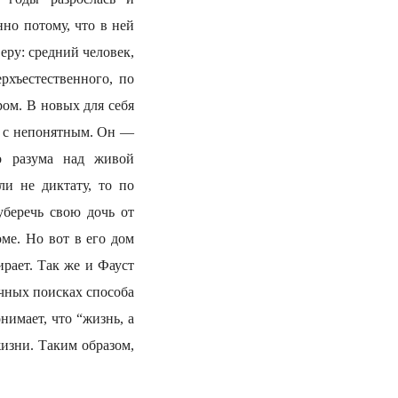
нно потому, что в ней
еру: средний человек,
хъестественного, по
ом. В новых для себя
я с непонятным. Он —
го разума над живой
и не диктату, то по
уберечь свою дочь от
оме. Но вот в его дом
рает. Так же и Фауст
чных поисках способа
нимает, что “жизнь, а
жизни. Таким образом,