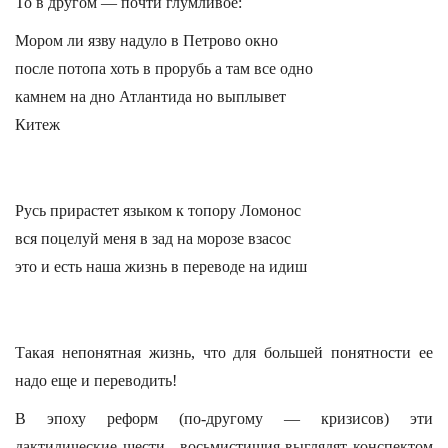
То в другом — почти глумливое:
Мором ли язву надуло в Петрово окно
после потопа хоть в прорубь а там все одно
камнем на дно Атлантида но выплывет
Китеж
Русь прирастет языком к топору Ломонос
вся поцелуй меня в зад на морозе взасос
это и есть наша жизнь в переводе на идиш
Такая непонятная жизнь, что для большей понятности ее
надо еще и переводить!
В эпоху реформ (по-другому — кризисов) эти
дактилические шести-, восьмистишия выглядят конспектом