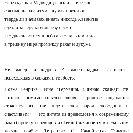
Через кулак и Медведиц считай в телескоп
с чепью на шее из ямы ну как протопоп
твердь ли в алмазах видать никогда Аввакуме
сделай за веру козу-дерезу и ужо
кто двоеперстием в небо а кто пальцем в жо
в трещину мира промежду рахат и лукума
Не выверт и надрыв. А выверт-надрыв. Истовость,
переходящая в сарказм и грубость.
Поэма Генриха Гейне “Германия. (Зимняя сказка)” (“в
которой, помимо горячей любви к родине, ощущается
страстное желание видеть свой народ свободным и
счастливым” — это цитата из предисловия к современному
нам сборнику переводов из Гейне) начинается в печальном
месяце ноябре. Тетраптих С. Самойленко “Зимние