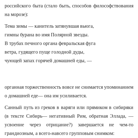
российского быта (стало быть, способов философствования
на морозе):
Тема зимы — канитель затянувшая вьюга,
гимны бурана во имя Полярной звезды.
В трубах печного органа февральская фуга
ветра, гудящего пуще голодной дуды,
чующей запах горячей домашней еды, —
органная торжественность вовсе не снимается упоминанием
о домашней еде— она им усиливается.
Санный путь из греков в варяги или прямиком в сибиряки
(в тексте Сибирь— негативный Рим, обратная Эллада, —
усвоение через отрицание?) завершается не чем-то
грандиозным, а всего-навсего групповым снимком: