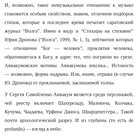
И, возможно, такое немузыкальное отношение к музыке
становится особым свойством, знаком, отличием подборок
стихов, которые в последнее время печатает саратовский
журнал “Волга”. Имею в виду и “Стихиры на стиховне”
Юрия Дронова (“Волга”, 1999, № 1, 3), лейтмотив которых
— отношение “Бог — человек”, проклятия человека,
обратившегося к Богу, в адрес тех, что погрязли во грехе.
Аввакумовские мотивы. Аввакумова лексика... Истовость
— возможно, форма надрыва. Или, иначе, отрыва (в случае
Ю. Дронова) от проклинаемой, заклинаемой толпы.
У Сергея Самойленко Аввакум является среди персонажей,
чей реестр включает Шахерезаду, Малевича, Колчака,
Кучума, Чаадаева, Урфина Джюса, Шварценеггера... Такой
почти археологический разрез. И из глубины (то есть de
profundis) — взгляд в небо: