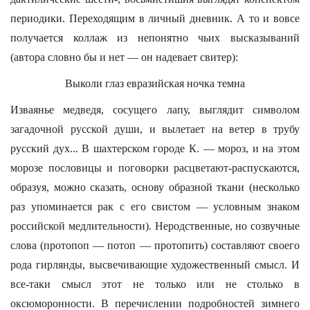
периодики. Переходящим в личный дневник. А то и вовсе
получается коллаж из непонятно чьих высказываний
(автора словно бы и нет — он надевает свитер):
Выколи глаз евразийская ночка темна
Изваянье медведя, сосущего лапу, выглядит символом
загадочной русской души, и вылетает на ветер в трубу
русский дух... В шахтерском городе К. — мороз, и на этом
морозе пословицы и поговорки расцветают-распускаются,
образуя, можно сказать, основу образной ткани (несколько
раз упоминается рак с его свистом — условным знаком
российской медлительности). Неродственные, но созвучные
слова (протопоп — потоп — протопить) составляют своего
рода гирлянды, высвечивающие художественный смысл. И
все-таки смысл этот не только или не столько в
оксюморонности. В перечислении подробностей зимнего