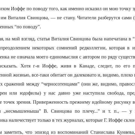
ихом Иоффе по поводу того, как именно исказил он мою точку 
им Виталия Свинцова, — не стану. Читатели разберутся сами (
венных “по поводу”.
я, на мой взгляд, статья Виталия Свинцова была напечатана в
 преодолением некоторых сомнений редколлегии, которая в и
ценка не означала моего единомыслия с автором по ряду сущест
ысказать. Хотя г-н Иоффе, живя в Канаде, следит, по его 
нной жизнью, все-таки обитает он далековато и, видимо, плохо п
х сражений между “черносотенцами” (они же, видимо, правос
вреи или юдофилы) у нас давно уже наступила свобода, пре
е точек зрения. Приверженность прежнему идейному рисунку вы
 „несмышленыша” В. Свинцова по плечу...” и т. п., — у н
ика наличествует только в тех журналах, которые Г. Иоффе скло
м заметить, что эпизод из воспоминаний Станислава Куняева