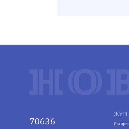
ЖУРН
70636
Истори