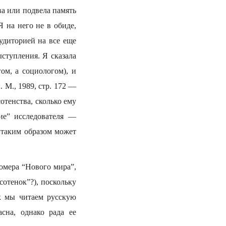
ва или подвела память
 на него не в обиде,
аудиторией на все еще
ступления. Я сказала
ом, а социологом), и
 М., 1989, стр. 172 —
отенства, сколько ему
ие” исследователя —
 таким образом может
омера “Нового мира”,
сотенок”?), поскольку
к мы читаем русскую
асна, однако рада ее