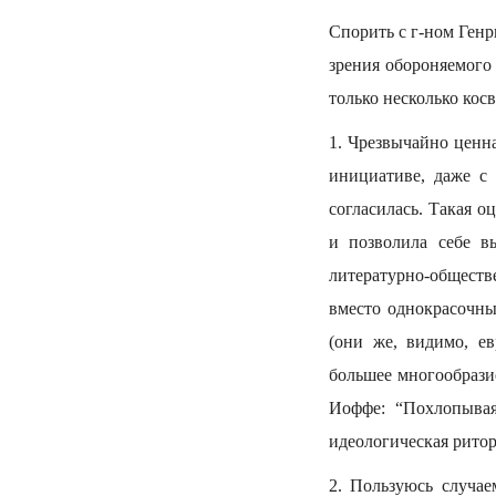
Спорить с г-ном Генр
зрения обороняемого 
только несколько кос
1. Чрезвычайно ценна
инициативе, даже с
согласилась. Такая о
и позволила себе в
литературно-обществе
вместо однокрасочны
(они же, видимо, е
большее многообрази
Иоффе: “Похлопывая
идеологическая ритор
2. Пользуюсь случае