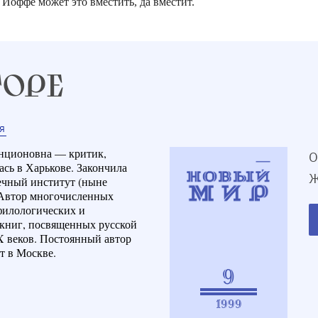
 Иоффе может это вместить, да вместит.
ТОРЕ
Я
енционовна — критик,
О
ась в Харькове. Закончила
Ж
чный институт (ныне
 Автор многочисленных
филологических и
 книг, посвященных русской
 веков. Постоянный автор
т в Москве.
9
1999