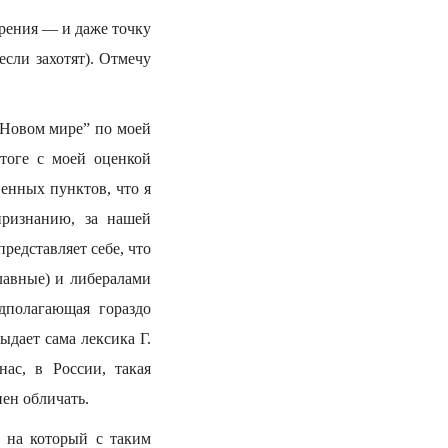
зрения — и даже точку
если захотят). Отмечу
 “Новом мире” по моей
тоге с моей оценкой
венных пунктов, что я
признанию, за нашей
редставляет себе, что
лавные) и либералами
дполагающая гораздо
дает сама лексика Г.
ас, в России, такая
нен обличать.
, на который с таким