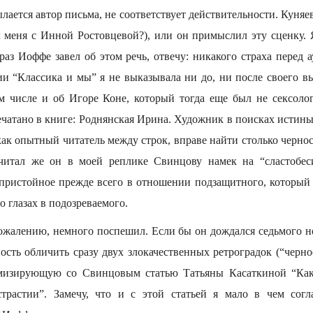
ется автор письма, не соответствует действительности. Куняе
л меня с Инной Ростовцевой?), или он примыслил эту сценку. Я
раз Иоффе завел об этом речь, отвечу: никакого страха перед 
и “Классика и мы” я не выказывала ни до, ни после своего вы
том числе и об Игоре Коне, который тогда еще был не сексолог
чатано в книге: Роднянская Ирина. Художник в поисках истины.
как опытный читатель между строк, вправе найти столько чернос
ычитал же он в моей реплике Свинцову намек на “сластобес
епристойное прежде всего в отношении подзащитного, который
о глазах в подозреваемого.
сожалению, немного поспешил. Если бы он дождался седьмого н
сть обличить сразу двух злокачественных ретроградок (“черно
мизирующую со Свинцовым статью Татьяны Касаткиной “Ка
страстии”. Замечу, что и с этой статьей я мало в чем согл