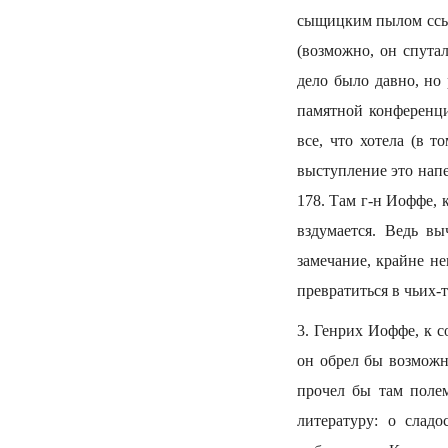
сыщицким пылом ссыла
(возможно, он спута
дело было давно, но 
памятной конференци
все, что хотела (в 
выступление это напе
178. Там г-н Иоффе, 
вздумается. Ведь в
замечание, крайне н
превратиться в чьих-т
3. Генрих Иоффе, к 
он обрел бы возможно
прочел бы там поле
литературу: о сладо