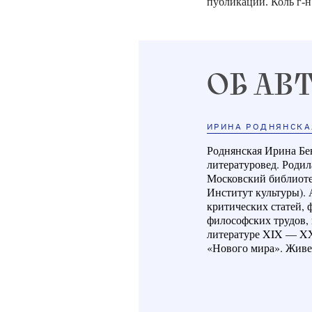
публикации. Коль г-н
ОБ АВ
ИРИНА РОДНЯНСКА
Р
однянская Ирина Б
литературовед. Родил
Московский библиоте
Институт культуры).
критических статей, 
философских трудов,
литературе XIX — XX
«Нового мира». Живе