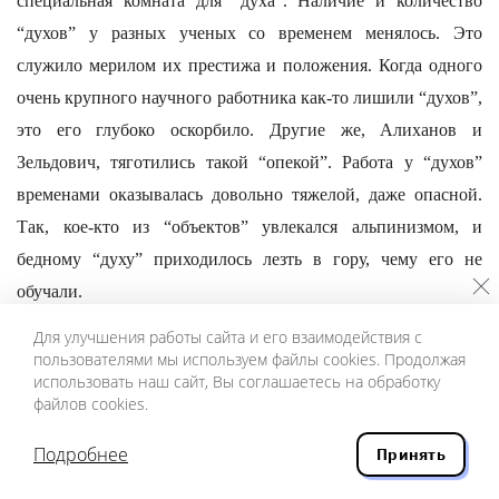
специальная комната для “духа”. Наличие и количество
“духов” у разных ученых со временем менялось. Это
служило мерилом их престижа и положения. Когда одного
очень крупного научного работника как-то лишили “духов”,
это его глубоко оскорбило. Другие же, Алиханов и
Зельдович, тяготились такой “опекой”. Работа у “духов”
временами оказывалась довольно тяжелой, даже опасной.
Так, кое-кто из “объектов” увлекался альпинизмом, и
бедному “духу” приходилось лезть в гору, чему его не
обучали.
Я знал одного из “духов” Алиханова довольно хорошо и
Для улучшения работы сайта и его взаимодействия с
пользователями мы используем файлы cookies. Продолжая
часто с ним разговаривал. Это был приятный человек,
использовать наш сайт, Вы соглашаетесь на обработку
“имевший отношение” к русской интеллигенции — до
файлов cookies.
Алиханова он являлся “духом” А. Н. Толстого. Абрам
Подробнее
Принять
Исаакович от своих духов — он называл их “мои секретари”
— получал немалую пользу. Периодически те собирались на