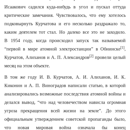
Исаакович садился куда-нибудь в угол и пускал оттуда
критические замечания. Чувствовалось, что ему хотелось
подковырнуть Курчатова и его несколько раздражало то,
каким деятелем тот стал. Но далеко все это не заходило.
В 1954 году, когда происходил запуск так называемой
[1]
“первой в мире атомной электростанции” в Обнинске
,
[2]
Курчатов, Алиханов и А. П. Александров
провели целый
месяц на этом объекте.
В том же году И. В. Курчатов, А. И. Алиханов, И. К.
Киконин и А. П. Виноградов написали статью, в которой
анализировались возможные последствия атомной войны и
делался вывод, “что над человечеством нависла огромная
угроза прекращения всей жизни на земле”. До этого
официальным утверждением советской пропаганды было,
что новая мировая война означала бы конец