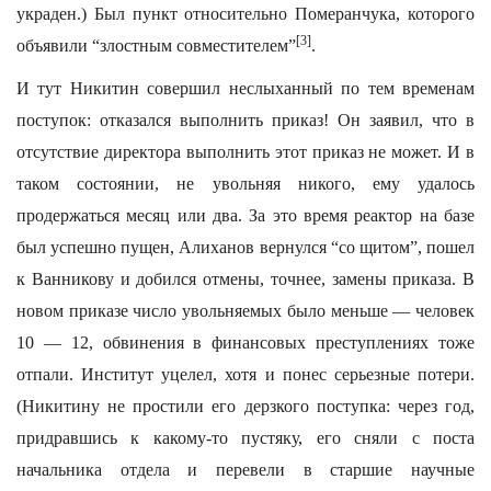
украден.) Был пункт относительно Померанчука, которого
[3]
объявили “злостным совместителем”
.
И тут Никитин совершил неслыханный по тем временам
поступок: отказался выполнить приказ! Он заявил, что в
отсутствие директора выполнить этот приказ не может. И в
таком состоянии, не увольняя никого, ему удалось
продержаться месяц или два. За это время реактор на базе
был успешно пущен, Алиханов вернулся “со щитом”, пошел
к Ванникову и добился отмены, точнее, замены приказа. В
новом приказе число увольняемых было меньше — человек
10 — 12, обвинения в финансовых преступлениях тоже
отпали. Институт уцелел, хотя и понес серьезные потери.
(Никитину не простили его дерзкого поступка: через год,
придравшись к какому-то пустяку, его сняли с поста
начальника отдела и перевели в старшие научные