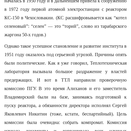
началась в 1950 году и в дальнейшем привела к сооружению
в 1972 году первой атомной электростанции с реактором
КС-150 в Чехословакии. (КС расшифровывается как “котел
селеновый”: “селен” — это “торий”, слово из тарабарского
жаргона 50-х годов.)
Однако такое успешное становление и развитие института в
1951 году оказалось под серьезной угрозой. Причины опять
были политические. Как я уже говорил, Теплотехническая
лаборатория вызывала большое раздражение у властей
предержащих. И вот в ТТЛ направили проверочную
комиссию ПГУ. В это время Алиханов и его заместитель
Владимирский были на базе, занимаясь подготовкой к
пуску реактора, а обязанности директора исполнял Сергей
Яковлевич Никитин (тоже, кстати, беспартийный). Цель
комиссии была очевидна: собрать компромат. Комиссия
изучала документы и допрашивала всех научных