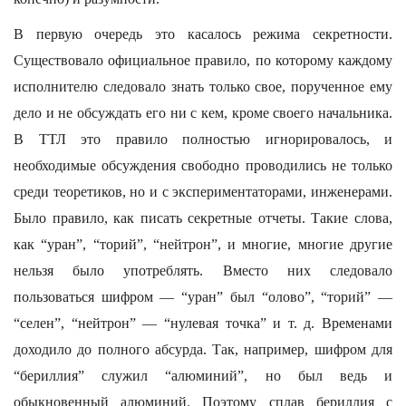
В первую очередь это касалось режима секретности.
Существовало официальное правило, по которому каждому
исполнителю следовало знать только свое, порученное ему
дело и не обсуждать его ни с кем, кроме своего начальника.
В ТТЛ это правило полностью игнорировалось, и
необходимые обсуждения свободно проводились не только
среди теоретиков, но и с экспериментаторами, инженерами.
Было правило, как писать секретные отчеты. Такие слова,
как “уран”, “торий”, “нейтрон”, и многие, многие другие
нельзя было употреблять. Вместо них следовало
пользоваться шифром — “уран” был “олово”, “торий” —
“селен”, “нейтрон” — “нулевая точка” и т. д. Временами
доходило до полного абсурда. Так, например, шифром для
“бериллия” служил “алюминий”, но был ведь и
обыкновенный алюминий. Поэтому сплав бериллия с