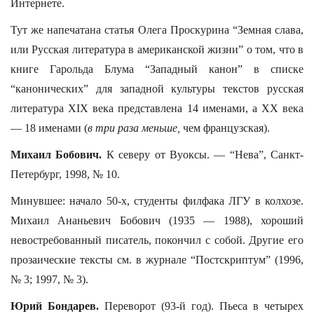
Интернете.
Тут же напечатана статья Олега Проскурина “Земная слава,
или Русская литература в американской жизни” о том, что в
книге Гарольда Блума “Западный канон” в списке
“канонических” для западной культуры текстов русская
литература ХIХ века представлена 14 именами, а ХХ века
— 18 именами (
в три раза меньше,
чем французская).
Михаил Бобович.
К северу от Вуоксы. — “Нева”, Санкт-
Петербург, 1998, № 10.
Минувшее: начало 50-х, студенты филфака ЛГУ в колхозе.
Михаил Ананьевич Бобович (1935 — 1988), хороший
невостребованный писатель, покончил с собой. Другие его
прозаические тексты см. в журнале “Постскриптум” (1996,
№ 3; 1997, № 3).
Юрий Бондарев.
Переворот (93-й год). Пьеса в четырех