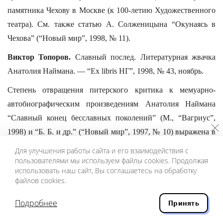
памятника Чехову в Москве (к 100-летию Художественного
театра). См. также статью А. Солженицына “Окунаясь в
Чехова” (“Новый мир”, 1998, № 11).
Виктор Топоров.
Славный послед. Литературная жвачка
Анатолия Наймана. — “Ex libris НГ”, 1998, № 43, ноябрь.
Степень отвращения питерского критика к мемуарно-
автобиографическим произведениям Анатолия Наймана
“Славный конец бесславных поколений” (М., “Вагриус”,
1998) и “Б. Б. и др.” (“Новый мир”, 1997, № 10) выражена в
названии статьи.
Для улучшения работы сайта и его взаимодействия с
пользователями мы используем файлы cookies. Продолжая
См. также статью Анатолия Наймана “Дело тоталитаризма
использовать наш сайт, Вы соглашаетесь на обработку
непобедимо, потому что оно вечно” (“Октябрь”, 1998, № 11;
файлов cookies.
сокращенный вариант — “Общая газета”, 1998, № 48, 3 — 9
Подробнее
Принять
декабря), написанную на основе доклада, прочитанного на
иерусалимской конференции “Русская литература после