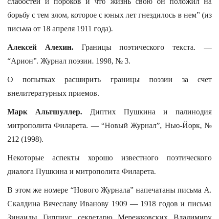
слабостей и пороков и что жизнь свою он положил на
борьбу с тем злом, которое с юных лет гнездилось в нем” (из
письма от 18 апреля 1911 года).
Алексей Алехин.
Границы поэтического текста. —
“Арион”. Журнал поэзии. 1998, № 3.
О попытках расширить границы поэзии за счет
внелитературных приемов.
Марк Альтшуллер.
Диптих Пушкина и палинодия
митрополита Филарета. — “Новый Журнал”, Нью-Йорк, №
212 (1998).
Некоторые аспекты хорошо известного поэтического
диалога Пушкина и митрополита Филарета.
В этом же номере “Нового Журнала” напечатаны письма А.
Скалдина Вячеславу Иванову 1909 — 1918 годов и письма
Зинаиды Гиппиус секретарю Мережковских Владимиру