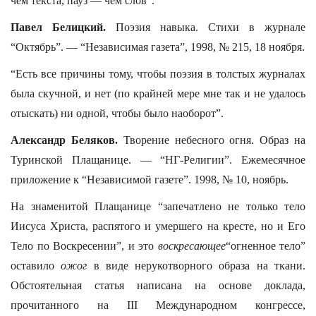
чем текста, пауз — чем слов”.
Павел Белицкий.
Поэзия навыка. Стихи в журнале
“Октябрь”. — “Независимая газета”, 1998, № 215, 18 ноября.
“Есть все причины тому, чтобы поэзия в толстых журналах
была скучной, и нет (по крайней мере мне так и не удалось
отыскать) ни одной, чтобы было наоборот”.
Александр Беляков.
Творение небесного огня. Образ на
Туринской Плащанице. — “НГ-Религии”. Ежемесячное
приложение к “Независимой газете”. 1998, № 10, ноябрь.
На знаменитой Плащанице “запечатлено не только тело
Иисуса Христа, распятого и умершего на кресте, но и Его
Тело по Воскресении”, и это
воскресающее
“огненное тело”
оставило
ожог
в виде нерукотворного образа на ткани.
Обстоятельная статья написана на основе доклада,
прочитанного на III Международном конгрессе,