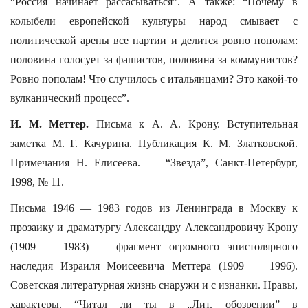
“Россия начинает рассасываться”. А также: “Почему в
колыбели европейской культуры народ смывает с
политической арены все партии и делится ровно пополам:
половина голосует за фашистов, половина за коммунистов?
Ровно пополам! Что случилось с итальянцами? Это какой-то
вулканический процесс”.
И. М. Меттер.
Письма к А. А. Крону. Вступительная
заметка М. Г. Качурина. Публикация К. М. Златковской.
Примечания Н. Елисеева. — “Звезда”, Санкт-Петербург,
1998, № 11.
Письма 1946 — 1983 годов из Ленинграда в Москву к
прозаику и драматургу Александру Александровичу Крону
(1909 — 1983) — фрагмент огромного эпистолярного
наследия Израиля Моисеевича Меттера (1909 — 1996).
Советская литературная жизнь снаружи и с изнанки. Нравы,
характеры. “Читал ли ты в „Лит. обозрении” в