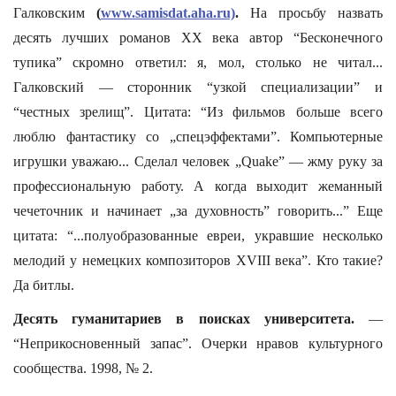
Галковским
(
www.samisdat.aha.ru)
.
На просьбу назвать
десять лучших романов ХХ века автор “Бесконечного
тупика” скромно ответил: я, мол, столько не читал...
Галковский — сторонник “узкой специализации” и
“честных зрелищ”. Цитата: “Из фильмов больше всего
люблю фантастику со „спецэффектами”. Компьютерные
игрушки уважаю... Сделал человек „Quake” — жму руку за
профессиональную работу. А когда выходит жеманный
чечеточник и начинает „за духовность” говорить...” Еще
цитата: “...полуобразованные евреи, укравшие несколько
мелодий у немецких композиторов ХVIII века”. Кто такие?
Да битлы.
Десять гуманитариев в поисках университета.
—
“Неприкосновенный запас”. Очерки нравов культурного
сообщества. 1998, № 2.