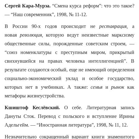
Сергей Кара-Мурза.
“Смена курса реформ”: что это такое?
— “Наш современник”, 1998, № 11-12.
В России 90-х годов происходит не
реставрация,
а
новая
революция,
которую ведут неизвестные марксизму
общественные силы, порожденные советским строем, —
“союз номенклатуры с преступным миром, прикрытый
свихнувшейся на правах человека интеллигенцией”. В
результате создаются особый, еще не имеющий определения
социально-экономический уклад и особое государство,
которых нет в учебниках. А также:
семья
и
рынок
как
метафоры жизнеустройства.
Кшиштоф Кеслёвский.
О себе. Литературная запись
Дануты Сток. Перевод с польского и вступление Ирины
Адельгейм. — “Иностранная литература”, 1998, № 11, 12.
Незначительно сокращенный вариант книги знаменитого