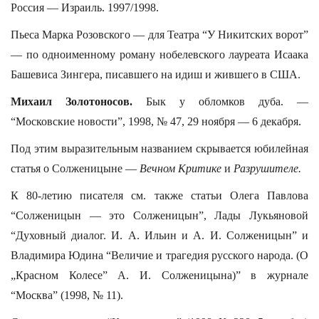
Россия — Израиль. 1997/1998.
Пьеса Марка Розовского — для Театра “У Никитских ворот”
— по одноименному роману нобелевского лауреата Исаака
Башевиса Зингера, писавшего на идиш и жившего в США.
Михаил Золотоносов.
Бык у обломков дуба. —
“Московские новости”, 1998, № 47, 29 ноября — 6 декабря.
Под этим выразительным названием скрывается юбилейная
статья о Солженицыне —
Вечном Критике
и
Разрушителе.
К 80-летию писателя см. также статьи Олега Павлова
“Солженицын — это Солженицын”, Лады Лукьяновой
“Духовный диалог. И. А. Ильин и А. И. Солженицын” и
Владимира Юдина “Величие и трагедия русского народа. (О
„Красном Колесе” А. И. Солженицына)” в журнале
“Москва” (1998, № 11).