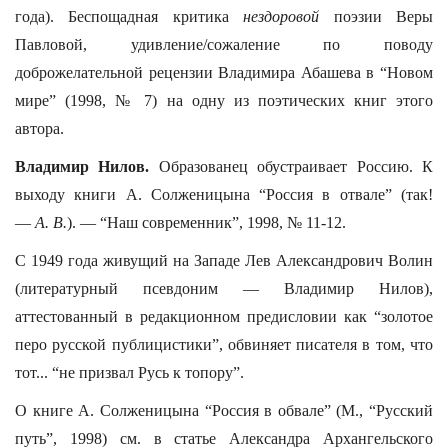
года). Беспощадная критика
нездоровой
поэзии Веры
Павловой, удивление/сожаление по поводу
доброжелательной рецензии Владимира Абашева в “Новом
мире” (1998, № 7) на одну из поэтических книг этого
автора.
Владимир Нилов.
Образованец обустраивает Россию. К
выходу книги А. Солженицына “Россия в отвале” (так!
—
А. В.
). — “Наш современник”, 1998, № 11-12.
С 1949 года живущий на Западе Лев Александрович Волин
(литературный псевдоним — Владимир Нилов),
аттестованный в редакционном предисловии как “золотое
перо русской публицистики”, обвиняет писателя в том, что
тот... “не призвал Русь к топору”.
О книге А. Солженицына “Россия в обвале” (М., “Русский
путь”, 1998) см. в статье Александра Архангельского