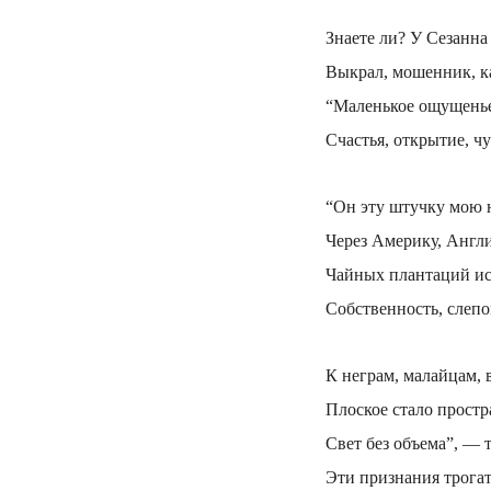
Знаете ли? У Сезанна
Выкрал, мошенник, ка
“Маленькое ощущенье”
Счастья, открытие, ч
“Он эту штучку мою 
Через Америку, Англ
Чайных плантаций ис
Собственность, слепо
К неграм, малайцам, 
Плоское стало простр
Свет без объема”, — т
Эти признания трога