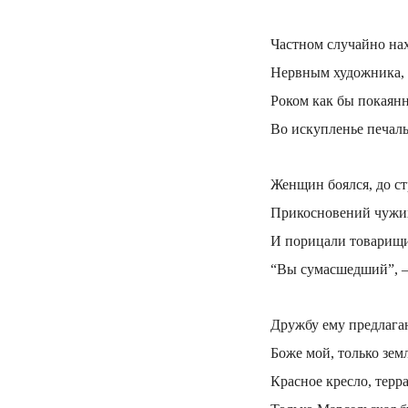
Частном случайно на
Нервным художника,
Роком как бы покая
Во искупленье печал
Женщин боялся, до с
Прикосновений чужих,
И порицали товарищи
“Вы сумасшедший”, — 
Дружбу ему предлагаю
Боже мой, только земл
Красное кресло, терр