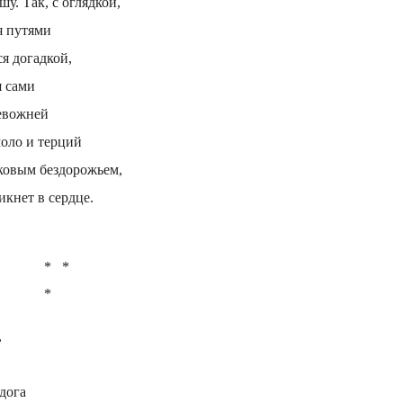
у. Так, с оглядкой,
я путями
я догадкой,
я сами
ревожней
оло и терций
ковым бездорожьем,
икнет в сердце.
*   *

*
,
дога