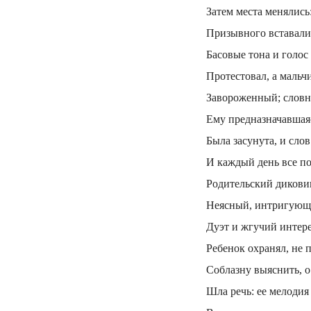
Затем места менялись
Призывного вставал
Басовые тона и голос
Протестовал, а мальч
Завороженный; словн
Ему предназначавшая
Была засунута, и слов
И каждый день все по
Родительский дикови
Неясный, интригующи
Дуэт и жгучий интере
Ребенок охранял, не 
Соблазну выяснить, о
Шла речь: ее мелодия