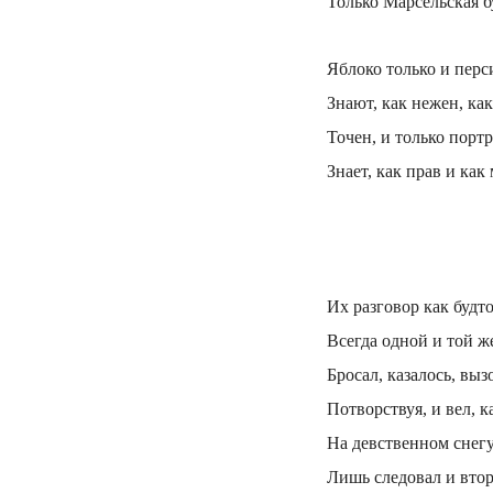
Только Марсельская б
Яблоко только и перс
Знают, как нежен, ка
Точен, и только порт
Знает, как прав и ка
Их разговор как будт
Всегда одной и той ж
Бросал, казалось, выз
Потворствуя, и вел, к
На девственном снег
Лишь следовал и вто