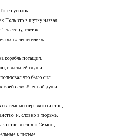
 Гоген уволок,
к Поль это в шутку назвал,
, частицу, глоток
увства горячий накал.
на корабль потащил,
ию, в дальней глуши
пользовал что было сил
к моей оскорбленной души...
в их темный неразвитый стан;
анство, и, словно в тюрьме,
ак сетовал слезно Сезанн;
тельные в письме