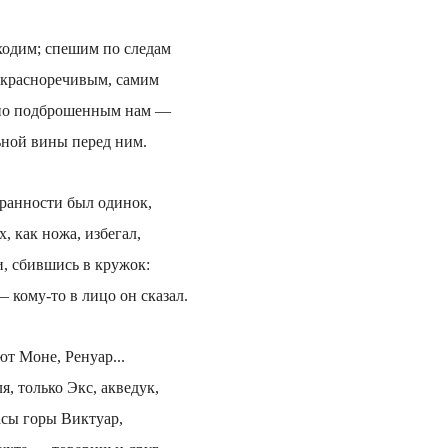
ходим; спешим по следам
 красноречивым, самим
нно подброшенным нам —
ьной вины перед ним.
транности был одинок,
 как ножа, избегал,
, сбившись в кружок:
кому-то в лицо он сказал.
т Моне, Ренуар...
я, только Экс, акведук,
асы горы Виктуар,