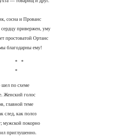
ухта — товарищ и друг.
ик, сосна и Прованс
к сердцу привержен, уму
рет простоватой Ортанс
к мы благодарны ему!
*   *

*
о шел по схеме
е. Женский голос
ов, главной теме
ак след, как полоз
у; мужской покорно
рил приглушенно.