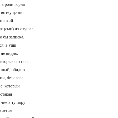
: в роли горна
и возмущенно
 низкий
ик (сын) их слушал,
о бы записка,
ся, в уши
 не видно.
вторялось снова:
нный, обидно
й, без слова
с, который
потакая
 чем в ту пору
 слепая