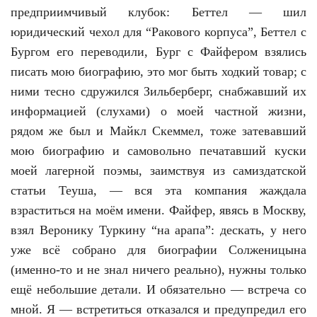
предприимчивый клубок: Беттел — шил
юридический чехол для “Ракового корпуса”, Беттел с
Бургом его переводили, Бург с Файфером взялись
писать мою биографию, это мог быть ходкий товар; с
ними тесно сдружился Зильберберг, снабжавший их
информацией (слухами) о моей частной жизни,
рядом же был и Майкл Скеммел, тоже затевавший
мою биографию и самовольно печатавший куски
моей лагерной поэмы, заимствуя из самиздатской
статьи Теуша, — вся эта компания жаждала
взраститься на моём имени. Файфер, явясь в Москву,
взял Веронику Туркину “на арапа”: дескать, у него
уже всё собрано для биографии Солженицына
(именно-то и не знал ничего реально), нужны только
ещё небольшие детали. И обязательно — встреча со
мной. Я — встретиться отказался и предупредил его