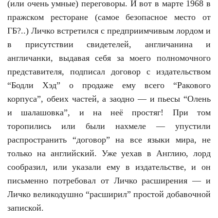
(или очень умные) переговоры. И вот в марте 1968 в
пражском ресторане (самое безопасное место от
ГБ?..) Личко встретился с предприимчивым лордом и
в присутствии свидетелей, англичанина и
англичанки, выдавая себя за моего полномочного
представителя, подписал договор с издательством
“Бодли Хэд” о продаже ему всего “Ракового
корпуса”, обеих частей, а заодно — и пьесы “Олень
и шалашовка”, и на неё простяг! При том
торопились или были нахмеле — упустили
распространить “договор” на все языки мира, не
только на английский. Уже уехав в Англию, лорд
сообразил, или указали ему в издательстве, и он
письменно потребовал от Личко расширения — и
Личко великодушно “расширил” простой добавочной
запиской.