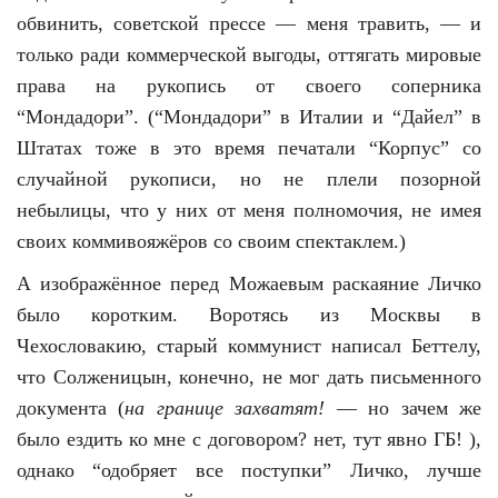
обвинить, советской прессе — меня травить, — и
только ради коммерческой выгоды, оттягать мировые
права на рукопись от своего соперника
“Мондадори”. (“Мондадори” в Италии и “Дайел” в
Штатах тоже в это время печатали “Корпус” со
случайной рукописи, но не плели позорной
небылицы, что у них от меня полномочия, не имея
своих коммивояжёров со своим спектаклем.)
А изображённое перед Можаевым раскаяние Личко
было коротким. Воротясь из Москвы в
Чехословакию, старый коммунист написал Беттелу,
что Солженицын, конечно, не мог дать письменного
документа (
на границе захватят!
— но зачем же
было ездить ко мне с договором? нет, тут явно ГБ! ),
однако “одобряет все поступки” Личко, лучше