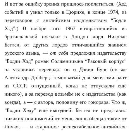
И вот за ошибку зрения пришлось поплатиться. (Ход
событий я узнал только в Цюрихе, в конце 1974, из
переговоров с английским издательством “Бодли
Хэд”.) В ноябре того 1967 возвратившийся из
братиславской поездки в Лондон лорд Николас
Беттел, от других лордов отличавшийся знанием
русского языка, —
от себя
предложил издательству
“Бодли Хэд” роман Солженицына “Раковый корпус”
на условиях: переводят он и Дэвид Бург (он же
Александр Долберг, темноватый для меня эмигрант
из СССР, отпущенный, когда не отпускали ещё
никого), а за перевод возьмём не с издательства (как
всегда), а — с автора, половину его гонорара. Что ж,
“Бодли Хэду” ещё выгодней. Беттел не представил
никаких полномочий от меня, лишь обещал такие от
Личко, — и старинное респектабельное английское