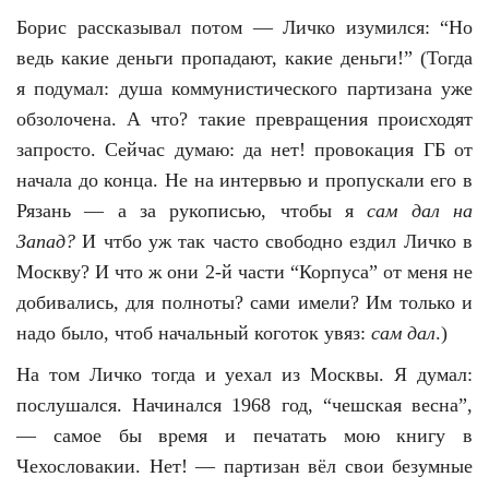
Борис рассказывал потом — Личко изумился: “Но
ведь какие деньги пропадают, какие деньги!” (Тогда
я подумал: душа коммунистического партизана уже
обзолочена. А что? такие превращения происходят
запросто. Сейчас думаю: да нет! провокация ГБ от
начала до конца. Не на интервью и пропускали его в
Рязань — а за рукописью, чтобы я
сам дал на
Запад?
И чтбо уж так часто свободно ездил Личко в
Москву? И что ж они 2-й части “Корпуса” от меня не
добивались, для полноты? сами имели? Им только и
надо было, чтоб начальный коготок увяз:
сам дал
.)
На том Личко тогда и уехал из Москвы. Я думал:
послушался. Начинался 1968 год, “чешская весна”,
— самое бы время и печатать мою книгу в
Чехословакии. Нет! — партизан вёл свои безумные