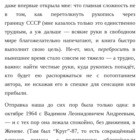
даже впервые открыла мне: что главная сложность не
в том, как перетолкнуть рукопись через
границу СССР (мне казалось только это единственно
трудным, а уж дальше — всякие руки в свободном
мире благожелательно напечатают, и книга быстро
выполнит свою цель). Не-ет, мол,
перебросить
в
нынешнее время стало совсем не тяжело — а трудно,
важно: найти честные руки, куда рукопись попадёт,
кто будет ею распоряжаться не с потоптанием
автора, не искажая его в спешке для сенсации или
прибыли.
Отправка наша до сих пор была только одна: в
октябре 1964 с Вадимом Леонидовичем Андреевым,
— и с тех пор она лежала спокойно, без движения, в
Женеве. (Там был “Круг”-87, то есть сокращённый
вариант романа, с политически облегчённым