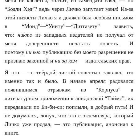
меня не касается, значит, из самиздата взял, — но
“Бодли Хэд”? ведь через Личко запутает меня! Из-за
этой низости Личко я и должен был особым письмом
в “Монд”—“Униту”—“Литгазету” заявить,
что:
никто
из западных издателей не получал от
меня доверенности печатать повесть. И
поэтому
ничью
публикацию без моего разрешения не
признаю законной и
ни за кем
— издательских прав.
Я это — с твёрдой чистой совестью заявлял, это
именно так и было. В начале апреля радовался
появившимся отрывкам из “Корпуса” в
литературном приложении к лондонской “Таймс”, их
передавали по Би-би-си: поплыли, в добрый путь! И
не додумался, лопух, что это с экземпляра, который
Личко уже продал, — это публикация, анонсная к
книге.