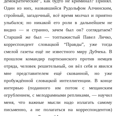
демократические”, как будто не криминал? Принял.
Один из них, назвавшийся Рудольфом Алчинским,
стройный, загадочный, всё время молчал и приятно
улыбался; но никакой его роли в дальнейшем не
видно — и странно, зачем был он? соглядатаем?
Старший же был — топтыжистый Павел Личко,
корреспондент словацкой “Правды”, уже тогда
смелой газеты ещё не известного миру Дубчека. В
прошлом командир партизанского против немцев
отряда, человек решительный, он вёл себя и явился
мне представителем ещё скованной, но уже
пробуждённой словацкой интеллигенции. В конце
интервью (поданного им потом с мещанским
огрублением, с мелодрамными репликами, — научил
меня, что важные мысли надо излагать самому
письменно, а не полагаться на корреспондентов)