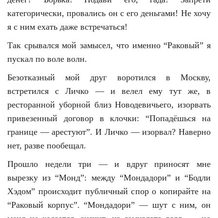
категорически, провались он с его деньгами! Не хочу
я с ним ехать даже встречаться!
Так срывался мой замысел, что именно “Раковый” я
пускал по воле волн.
Безотказный мой друг воротился в Москву,
встретился с Личко — и велел ему тут же, в
ресторанной уборной близ Новодевичьего, изорвать
привезенный договор в клочки: “Попадёшься на
границе — арестуют”. И Личко — изорвал? Наверно
нет, разве пообещал.
Прошло недели три — и вдруг приносят мне
вырезку из “Монд”: между “Мондадори” и “Бодли
Хэдом” происходит публичный спор о копирайте на
“Раковый корпус”. “Мондадори” — шут с ним, он