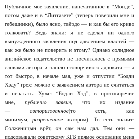
Публичное моё заявление, напечатанное в “Монде”,
потом даже и в “Литгазете” (теперь поверили мне и
гебешники), было ясно, твёрдо — и как бы его криво
толковать? Ведь знали: я не сделал ни одного
вынужденного заявления под давлением властей —
как же было не поверить и этому? Однако солидное
английское издательство не посчиталось с прямыми
словами автора и нашло сговорчивого адвоката — а
тот быстро, в начале мая, уже и отпустил “Бодли
Хэду” грех: можно с заявлением автора не считаться
и печатать. Хуже: “Бодли Хэд”, в противоречие
мне,
публично заявил
, что их издание
—
авторизованное
(то есть, как
минимум,
разрешённое
автором). То есть значит:
Солженицын врёт, он сам нам дал. Тем они —
подсовывали советскому КГБ прямое основание меня