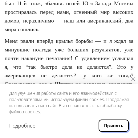
был 11-й этаж, збаливь огней Юго-Запада Москвы
простиралась перед нами, огненный мир высоких
домов, неразличимо — наш или американский, два
мира сошлись.
Меня рвали вперёд крылья борьбы — и я ждал за
минувшие полгода уже больших результатов, уже
почти накануне печатания! С удивлением услышал
я, что “так быстро дела не делаются”. Это у
американцев не делаются?! у кого же тогда?
Оказывается, она в Штатах не решилась заключить
контракт с издательством без полной от меня
Для улучшения работы сайта и его взаимодействия с
пользователями мы используем файлы cookies. Продолжая
гарантии, что “Круг” не появится самопроизвольно.
использовать наш сайт, Вы соглашаетесь на обработку
Да как же я такую гарантию могу дать, если “Круг”
файлов cookies.
уже ходит в самиздате? Сам я — никому, кроме вас,
Подробнее
Принять
не дам, твёрдо. А вот не надо было вам полгода зря
терять, обидно.