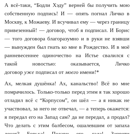
А всё-таки, “Бодли Хэду” верней бы получить мою
собственную подпись! И — опять погнал Личко в
Москву, к Можаеву. И всучивал ему — через границу
привезенный! — договор, чтоб я подписал. И Борис
— того договора благоразумно и в руки не взявши
— вынужден был гнать ко мне в Рождество. И в моё
ранневесеннее одиночество на Истье свалился с
такой новостью: оказывается, Личко
договор
уже
подписал от
моего
имени!*
Ах, мелкая душёнка! Ах, канальство! Всё во мне
помрачилось. Только-только перед этим я так хорошо
отладил всё с “Корпусом”, он шёл — а я никак не
участвовал, за него не отвечал, — а теперь окажется:
я передал его на Запад сам? да не передал, а продал?
Что делать с этим балбесом, ошалевшим от запаха
денег? Борька! Подави его, гада! Запрети