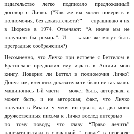
издательство легко подписало предложенный
договор с Личко. (“Как же вы могли поверить в
полномочия, без доказательств?” — спрашиваю я их
в Цюрихе в 1974. Отвечают: “А иначе мы не
получили бы романа”. И — какие же могут быть
преградные соображения?)
Несомненно, что Личко при встрече с Беттелом в
Братиславе предложил ему издать в Англии мою
книгу. Поверил ли Беттел в полномочия Личко?
Допустим, внешних доказательств было не так мало:
машинопись 1-й части — может быть, авторская, а
может быть, и не авторская; факт, что Личко
получил в Рязани у меня интервью; да два моих
дружественных письма к Личко вослед интервью —
по тому поводу, что главу “Право лечить”
напечатали-таки в словацкой “Правде” в переводе