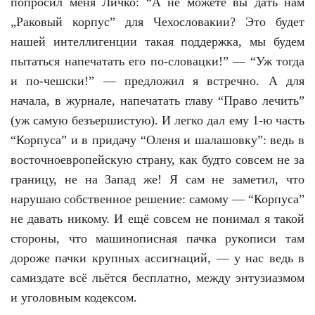
попросил меня Личко: “А не можете вы дать нам
„Раковый корпус” для Чехословакии? Это будет
нашей интеллигенции такая поддержка, мы будем
пытаться напечатать его по-словацки!” — “Уж тогда
и по-чешски!” — предложил я встречно. А для
начала, в журнале, напечатать главу “Право лечить”
(уж самую безъершистую). И легко дал ему 1-ю часть
“Корпуса” и в придачу “Оленя и шалашовку”: ведь в
восточноевропейскую страну, как будто совсем не за
границу, не на Запад же! Я сам не заметил, что
нарушаю собственное решение: самому — “Корпуса”
не давать никому. И ещё совсем не понимал я такой
стороны, что машинописная пачка рукописи там
дороже пачки крупных ассигнаций, — у нас ведь в
самиздате всё льётся бесплатно, между энтузиазмом
и уголовным кодексом.