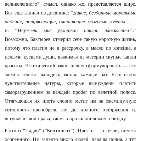
великолепного”, смысл, однако же, представляется шире.
Вот еще записи из дневника:
“Дикие, бездонные моральные
падения, потрясающие, очищающие мозговые взлеты
”, —
и:
“Неужели мне уготован наклон плоскостей?..
”
Возможно, Бахтырев отмерил себе такую короткую жизнь,
потому что платил не в рассрочку, в месяц по копейке, а
целыми кусками души, выжимая из материи скупые капли
красоты. Эстетический закон нельзя сформулировать — его
можно только выводить заново каждый раз. Есть особо
чувствительные натуры, которые вынуждены платить
саморазрушением за каждый пробег по взлетной полосе.
Отягчающая их плоть словно мстит им за ежеминутную
готовность пренебречь ею до полного отторжения и,
вступая в свои права, тянет в противоположную бездну.
Рассказ “Падло” (“Континент”). Просто — случай, ничего
особенного. Ну, заперто много людей, параша полна, а тут