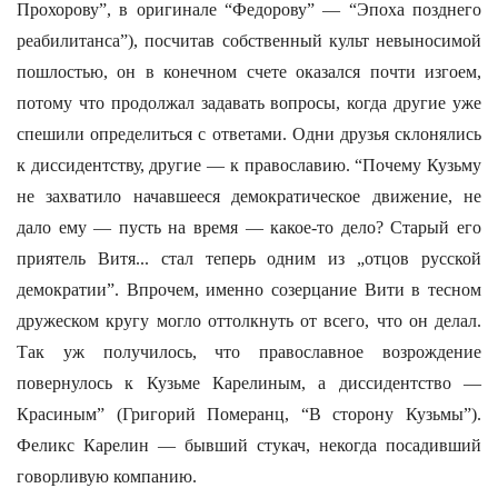
Прохорову”, в оригинале “Федорову” — “Эпоха позднего
реабилитанса”), посчитав собственный культ невыносимой
пошлостью, он в конечном счете оказался почти изгоем,
потому что продолжал задавать вопросы, когда другие уже
спешили определиться с ответами. Одни друзья склонялись
к диссидентству, другие — к православию. “Почему Кузьму
не захватило начавшееся демократическое движение, не
дало ему — пусть на время — какое-то дело? Старый его
приятель Витя... стал теперь одним из „отцов русской
демократии”. Впрочем, именно созерцание Вити в тесном
дружеском кругу могло оттолкнуть от всего, что он делал.
Так уж получилось, что православное возрождение
повернулось к Кузьме Карелиным, а диссидентство —
Красиным” (Григорий Померанц, “В сторону Кузьмы”).
Феликс Карелин — бывший стукач, некогда посадивший
говорливую компанию.