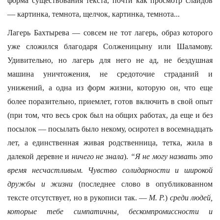
форма существования текста, почти как просмотр слайдов
— картинка, темнота, щелчок, картинка, темнота...
Лагерь Бахтырева — совсем не тот лагерь, образ которого
уже сложился благодаря Солженицыну или Шаламову.
Удивительно, но лагерь для него не ад, не бездушная
машина уничтожения, не средоточие страданий и
унижений, а одна из форм жизни, которую он, что еще
более поразительно, приемлет, готов включить в свой опыт
(при том, что весь срок был на общих работах, да еще и без
посылок — посылать было некому, осиротел в восемнадцать
лет, а единственная живая родственница, тетка, жила в
далекой деревне и
ничего не знала
).
“Я не могу назвать это
время несчастливым. Чувство солидарности и широкой
дружбы и жизни
(последнее слово в опубликованном
тексте отсутствует, но в рукописи так. —
М. Р.
)
среди людей,
которые тебе симпатичны, бескомпромиссности и