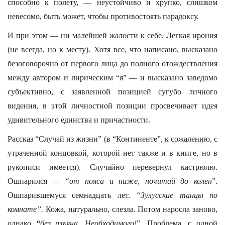
способно к полету, — неустойчиво и хрупко, слишком
невесомо, быть может, чтобы противостоять парадоксу.
И при этом — ни малейшей жалости к себе. Легкая ирония
(не всегда, но к месту). Хотя все, что написано, высказано
безоговорочно от первого лица до полного отождествления
между автором и лирическим “я” — и высказано заведомо
субъективно, с заявленной позицией сугубо личного
видения, в этой личностной позиции просвечивает идея
удивительного единства и причастности.
Рассказ “Случай из жизни” (в “Континенте”, к сожалению, с
утраченной концовкой, которой нет также и в книге, но в
рукописи имеется). Случайно перевернул кастрюлю.
Ошпарился
— “от пояса и ниже, почитай до колен
”.
Ошпарившемуся семнадцать лет.
“Зулусские танцы по
комнате”.
Кожа, натурально, слезла. Потом наросла заново,
однако
“
без изъяна. Необходимого!
”. Проблема, с одной