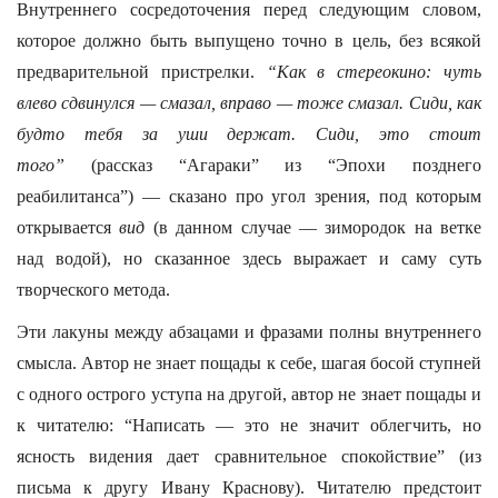
Внутреннего сосредоточения перед следующим словом,
которое должно быть выпущено точно в цель, без всякой
предварительной пристрелки.
“Как в стереокино: чуть
влево сдвинулся — смазал, вправо — тоже смазал. Сиди, как
будто тебя за уши держат. Сиди, это стоит
того”
(рассказ “Агараки” из “Эпохи позднего
реабилитанса”) — сказано про угол зрения, под которым
открывается
вид
(в данном случае — зимородок на ветке
над водой), но сказанное здесь выражает и саму суть
творческого метода.
Эти лакуны между абзацами и фразами полны внутреннего
смысла. Автор не знает пощады к себе, шагая босой ступней
с одного острого уступа на другой, автор не знает пощады и
к читателю: “Написать — это не значит облегчить, но
ясность видения дает сравнительное спокойствие” (из
письма к другу Ивану Краснову). Читателю предстоит