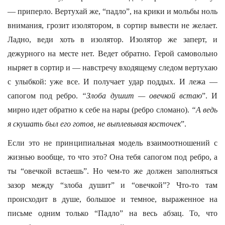
— приперло. Вертухай же, “падло”, на крики и мольбы ноль
внимания, грозит изолятором, в сортир вывести не желает.
Ладно, веди хоть в изолятор. Изолятор же заперт, и
дежурного на месте нет. Ведет обратно. Герой самовольно
ныряет в сортир и — навстречу входящему следом вертухаю
с улыбкой: уже все. И получает удар поддых. И лежа —
сапогом под ребро.
“Злоба душит — овечкой встаю
”. И
мирно идет обратно к себе на нары (ребро сломано).
“А ведь
я скушать был его готов, не выплевывая косточек
”.
Если это не принципиальная модель взаимоотношений с
жизнью вообще, то что это? Она тебя сапогом под ребро, а
ты “овечкой встаешь”. Но чем-то же должен заполняться
зазор между “злоба душит” и “овечкой”? Что-то там
происходит в душе, большое и темное, выраженное на
письме одним только “Падло” на весь абзац. То, что