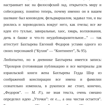
настраивает вас на философский лад, открытость миру и
собеседнику, понятно теперь, почему именно он в вашем
шалмане был коноводом, фельдмаршалом, задавал тон, и вы
роились и хороводились вокруг него, как пчелы; все же
идеи его тухлые, завиральные, хаос, хмарь, волхвования,
дичь в башке и что-то неудобовыразительное...” — так
аттестует Бахтырева Евгений Федоров устами одного из
своих персонажей (“Кухня” — “Континент”, № 95).
Любопытно, но в дневнике Бахтырева имеется запись:
“Прохоров (готовившая публикацию и все материалы для
израильской книги жена Бахтырева Гедда Шор из
соображений конспирации все имена и фамилии
сознательно изменила, в рукописи же стоит, конечно,
„Федоров”. —
М. Р.
), не зная текста, очень смешно
определил идею „Уточки”: ее е..., а она чистая остается”.