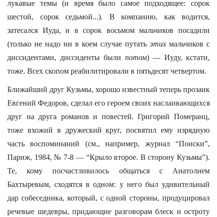
лукавые темы (и время было самое подходящее: сорок
шестой, сорок седьмой...). В компанию, как водится,
затесался Иуда, и в сорок восьмом мальчиков посадили
(только не надо ни в коем случае путать
этих
мальчиков с
диссидентами, диссиденты были
потом
) — Иуду, кстати,
тоже. Всех скопом реабилитировали в пятьдесят четвертом.
Ближайший друг Кузьмы, хорошо известный теперь прозаик
Евгений Федоров, сделал его героем своих наслаивающихся
друг на друга романов и повестей. Григорий Померанц,
тоже вхожий в дружеский круг, посвятил ему изрядную
часть воспоминаний (см., например, журнал “Поиски”,
Париж, 1984, № 7-8 — “Крыло второе. В сторону Кузьмы”).
Те, кому посчастливилось общаться с Анатолием
Бахтыревым, сходятся в одном: у него был удивительный
дар собеседника, который, с одной стороны, продуцировал
речевые шедевры, придающие разговорам блеск и остроту