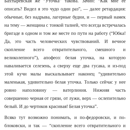
Бахтыревская же “Уточка” такова. Зачин: “Как мне ее
описать? Видел я это чудо один раз”, — далее ретардация:
обычные, без надрыва, лагерные будни, и — первый намек
на тему — женщина с тонкой талией, что всегда встречалась
бригаде в одном и том же месте по пути на работу (“Юбка!
Да, это часть человеческих чувствований. И вечное
скопление всего отвратительного, смешного и
великолепного”), апофеоз: белая уточка, на которую
наваливается селезень, а сверху еще два гусака, и из-под
этой кучи малы выскальзывает наконец “удивительно
маленькая, удивительно белая уточка. Только сейчас у нее
ровно наполовину — ватерлиния. Нижняя часть
совершенно черная от грязи, от лужи, верх — ослепительно
белый. И до чертиков красивая! Белая уточка”.
Всяко тут возможно понимать, и по-федоровски, и по-
блоковски, и так — “скопление всего отвратительного и