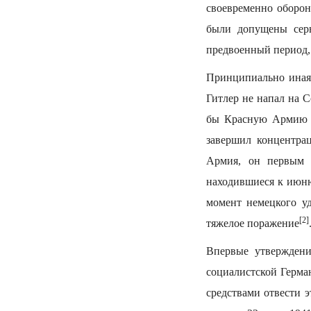
своевременно оборо
были допущены серь
предвоенный период, 
Принципиально иная 
Гитлер не напал на 
бы Красную Армию н
завершил концентра
Армия, он первым 
находившиеся к июню
момент немецкого у
[2]
тяжелое поражение
Впервые утверждени
социалистской Герма
средствами отвести 