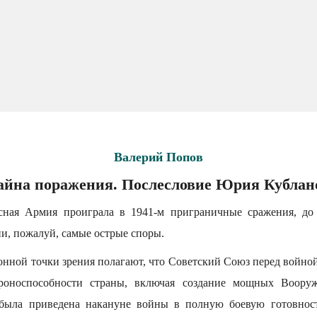
Валерий Попов
тайна поражения. Послесловие Юрия Кублан
сная Армия проиграла в 1941-м приграничные сражения, до
и, пожалуй, самые острые споры.
нной точки зрения полагают, что Советский Союз перед войной
ороноспособности страны, включая создание мощных Воору
была приведена накануне войны в полную боевую готовност