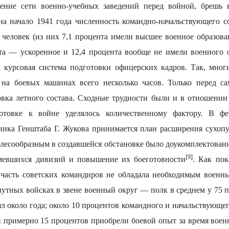
ение сети военно-учебных заведений перед войной, брешь 
: на начало 1941 года численность командно-начальствующего с
ч человек (из них 7,1 процента имели высшее военное образова
нта — ускоренное и 12,4 процента вообще не имели военного 
 курсовая система подготовки офицерских кадров. Так, мног
 на боевых машинах всего несколько часов. Только перед с
овка летного состава. Сходные трудности были и в отношении
отовке к войне уделялось количественному фактору. В фе
ика Генштаба Г. Жукова принимается план расширения сухоп
елесообразным в создавшейся обстановке было доукомплектован
[9]
мевшихся дивизий и повышение их боеготовности
. Как по
 часть советских командиров не обладала необходимым воен
путных войсках в звене военный округ — полк в среднем у 75 
л около года; около 10 процентов командного и начальствующе
 примерно 15 процентов приобрели боевой опыт за время вое