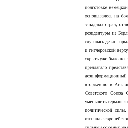
подготовке немецкой
основывалось на боя
западных стран, от
резидентуры из Берл
случалась дезинформ
и гитлеровской верх
скрыть уже было нев
предлагало представ
дезинформационный
вторжению в Англию
Советского Союза 
уменьшить германско
политической силы,
изгнана с европейско
сильный союзник на 