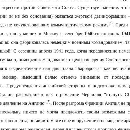
 агрессии против Советского Союза. Существует мнение, что 
зни (и не без основания) оказаться жертвой дезинформации 
[4]
нюдь не сочувствовавших коммунистическому режиму
. Среди
ина, поступавших в Москву с сентября 1940-го по июнь 1941
ация: она фабриковалась немецким военным командованием, 
ушкой. С середины апреля 1941 года, когда передвижение неме
озможно, немецкое командование, с целью введения Советского 
лять сосредоточение сил для плана “Барбаросса” как велич
 маневр, имеющий целью отвлечь внимание от последн
. Предупреждения английской стороны о подготовке немец
Сталин рассматривал как стремление Черчилля “втянуть С
[5]
е давление на Англию”
. После разгрома Франции Англия не п
 поскольку ничего не могла предложить своим возможным 
го континента, оставив там все свое вооружение и оснащение а
материке был разгромлен, перед Англией стояла проблема фина