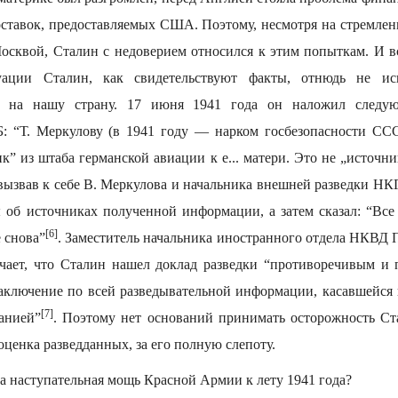
оставок, предоставляемых США. Поэтому, несмотря на стремлен
осквой, Сталин с недоверием относился к этим попыткам. И в
уации Сталин, как свидетельствуют факты, отнюдь не ис
и на нашу страну. 17 июня 1941 года он наложил след
: “Т. Меркулову (в 1941 году — нарком госбезопасности С
к” из штаба германской авиации к е... матери. Это не „источни
 вызвав к себе В. Меркулова и начальника внешней разведки НК
об источниках полученной информации, а затем сказал: “Все
[6]
 снова”
. Заместитель начальника иностранного отдела НКВД 
чает, что Сталин нашел доклад разведки “противоречивым и 
заключение по всей разведывательной информации, касавшейся
[7]
анией”
. Поэтому нет оснований принимать осторожность Ст
 оценка разведданных, за его полную слепоту.
а наступательная мощь Красной Армии к лету 1941 года?