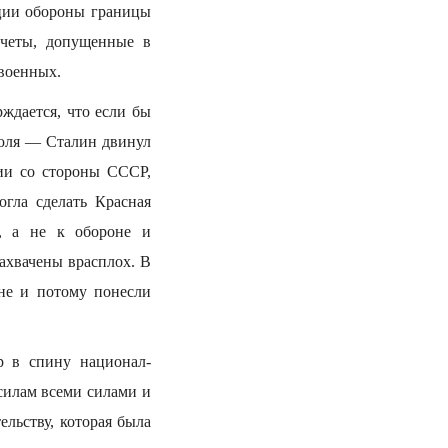
ции обороны границы
счеты, допущенные в
 военных.
ждается, что если бы
июля — Сталин двинул
ии со стороны СССР,
гла сделать Красная
, а не к обороне и
ахвачены врасплох. В
не и потому понесли
р в спину национал-
силам всеми силами и
льству, которая была