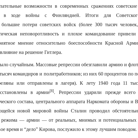
пательные возможности в современных сражениях советск
ли в ходе войны с Финляндией. Итоги для Советског
 большие потери советских войск (более 300 тысяч человек
тическая неповоротливость и плохое командование привели
риятное мнение относительно боеспособности Красной Арми
 влияние на решение Гитлера.
было случайным. Массовые репрессии обезглавили армию и флот:
 тысяч командиров и политработников; из них 60 процентов по 
реляны или отправлены в лагеря). К лету 1940 года 11 тыс
[8]
сстановлены в армии
. Репрессии ударили прежде всего
ческого состава, центрального аппарата Наркомата обороны и
ющейся новой мировой войны Сталин проводил обстоятель
о режима — армии — от реальных, мнимых и потенциальных 
свое время и “дело” Кирова, послужило к этому лучшим поводом.