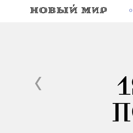
О
1
П