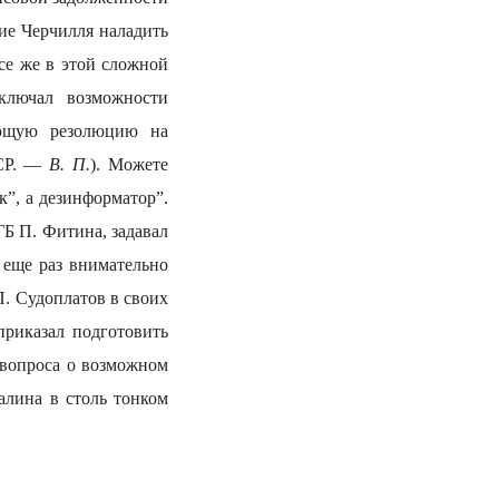
ие Черчилля наладить
се же в этой сложной
ключал возможности
ующую резолюцию на
ССР. —
В. П.
). Можете
к”, а дезинформатор”.
ГБ П. Фитина, задавал
 еще раз внимательно
П. Судоплатов в своих
приказал подготовить
 вопроса о возможном
алина в столь тонком