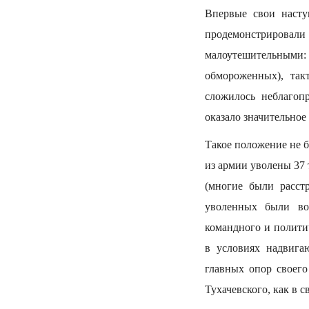
Впервые свои насту
продемонстрирова
малоутешительными:
обмороженных), так
сложилось неблагоп
оказало значительное
Такое положение не 
из армии уволены 37
(многие были расст
уволенных были во
командного и полити
в условиях надвига
главных опор своег
Тухачевского, как в 