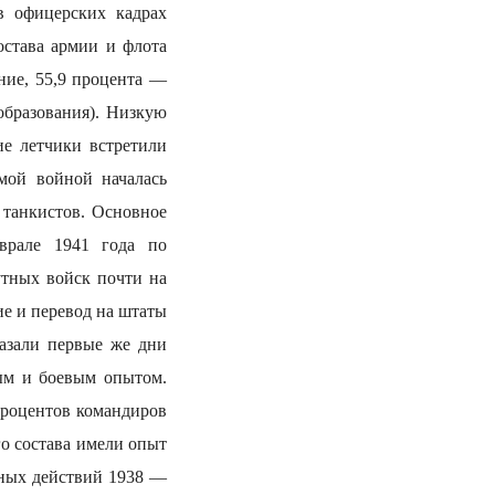
в офицерских кадрах
остава армии и флота
ние, 55,9 процента —
образования). Низкую
ие летчики встретили
амой войной началась
 танкистов. Основное
врале 1941 года по
утных войск почти на
ие и перевод на штаты
казали первые же дни
ным и боевым опытом.
процентов командиров
го состава имели опыт
нных действий 1938 —