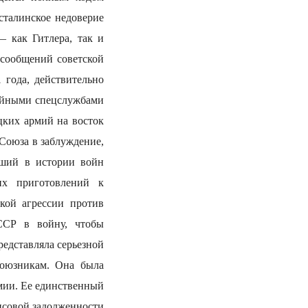
сталинское недоверие
— как Гитлера, так и
 сообщений советской
 года, действительно
тайными спецслужбами
цких армий на восток
Союза в заблуждение,
айший в истории войн
их приготовлений к
кой агрессии против
ССР в войну, чтобы
редставляла серьезной
союзникам. Она была
рмии. Ее единственный
нсовой задолженности