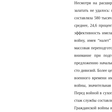
Несмотря на расшир
залатать не удалось
составляла 580 тыся
среднее, 24,6 проце
эффективность имела
войну, имея “налет”
массовая переподгот
внимание при подг
предложению начальн
сто дивизий. Более ц
военного времени и
войны, значительная
Перед войной в сухо
стаж службы составля
Гражданской войны и