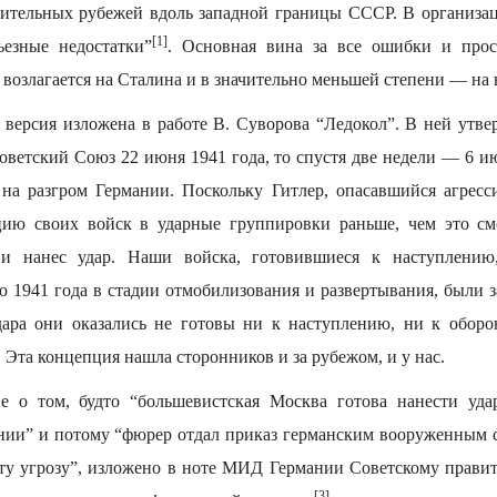
нительных рубежей вдоль западной границы СССР. В организа
[1]
езные недостатки”
. Основная вина за все ошибки и про
возлагается на Сталина и в значительно меньшей степени — на
версия изложена в работе В. Суворова “Ледокол”. В ней утвер
Советский Союз 22 июня 1941 года, то спустя две недели — 6 
а разгром Германии. Поскольку Гитлер, опасавшийся агресс
цию своих войск в ударные группировки раньше, чем это смо
и нанес удар. Наши войска, готовившиеся к наступлению
 1941 года в стадии отмобилизования и развертывания, были з
дара они оказались не готовы ни к наступлению, ни к оборо
. Эта концепция нашла сторонников и за рубежом, и у нас.
е о том, будто “большевистская Москва готова нанести уда
нии” и потому “фюрер отдал приказ германским вооруженным 
эту угрозу”, изложено в ноте МИД Германии Советскому правите
[3]