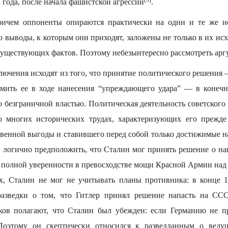
 года, после начала фашистской агрессии
.
причем оппоненты опираются практически на одни и те же и
о выводы, к которым они приходят, заложены не только в их ис
существующих фактов. Поэтому небезынтересно рассмотреть арг
лючения исходят из того, что принятие политического решения
мить ее в ходе нанесения “упреждающего удара” — в конечн
 безграничной властью. Политическая деятельность советского
о многих исторических трудах, характеризующих его прежде 
твенной выгоды и ставившего перед собой только достижимые 
о логично предположить, что Сталин мог принять решение о н
й полной уверенности в превосходстве мощи Красной Армии над
х, Сталин не мог не учитывать планы противника: в конце 
разведки о том, что Гитлер принял решение напасть на ССС
ков полагают, что Сталин был убежден: если Германию не пр
Поэтому он скептически относился к разведданным о веду