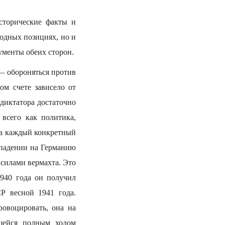
сторические факты и
ходных позициях, но и
ументы обеих сторон.
 — обороняться против
ом счете зависело от
 диктатора достаточно
всего как политика,
на каждый конкретный
ападении на Германию
 силами вермахта. Это
1940 года он получил
Р весной 1941 года.
овоцировать, она на
щейся полным ходом