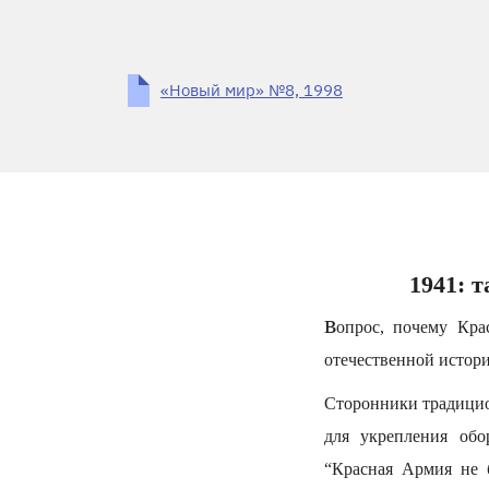
«Новый мир» №8, 1998
1941: 
в
опрос, почему Кра
отечественной истори
Сторонники традицио
для укрепления об
“Красная Армия не 