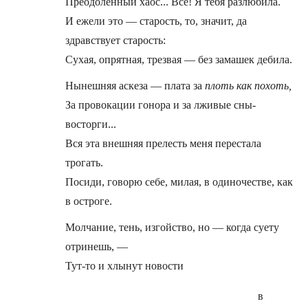
Преодоленный хаос... Всё! Я тебя разлюбила.
И ежели это — старость, то, значит, да
здравствует старость:
Сухая, опрятная, трезвая — без замашек дебила.
Нынешняя аскеза — плата за
плоть как похоть,
За провокации гонора и за лживые сны-
восторги...
Вся эта внешняя прелесть меня перестала
трогать.
Посиди, говорю себе, милая, в одиночестве, как
в остроге.
Молчание, тень, изгойство, но — когда суету
отринешь, —
Тут-то и хлынут новости
в