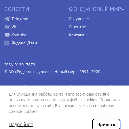
СОЦСЕТИ
ФОНД «НОВЫЙ МИР»
Telegram
О журнале
VK
О центре
Youtube
Контакты
Яндекс. Дзен
ISSN 0130–7673
© АО «Редакция журнала «Новый мир», 1991–2020
Свидетельство Федеральной службы по надзору в сфере
связи, информационных технологий и массовых
Для улучшения работы сайта и его взаимодействия с
коммуникаций
средства массовой информации
пользователями мы используем файлы cookies. Продолжая
(Роскомнадзор)
ПИ № Фс 77-75754 от 13 июня 2019 г.
использовать наш сайт, Вы соглашаетесь на обработку
файлов cookies.
Дизайн — Рустам Габбасов.
Шрифты — Zhivago Display и IBM Plex Sans.
Подробнее
Принять
Разработка сайта — ООО «Инфодизайн»
, 2020.