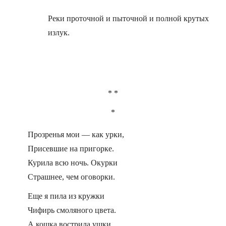
Реки проточной и пыточной и полной крутых
излук.
* *
*
Прозренья мои — как урки,
Присевшие на пригорке.
Курила всю ночь. Окурки
Страшнее, чем оговорки.
Еще я пила из кружки
Чифирь смоляного цвета.
А кошка вострила ушки,