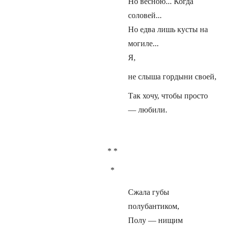
Но весною... Когда
соловей...
Но едва лишь кусты на
могиле...
Я,
не слыша гордыни своей,
Так хочу, чтобы просто
— любили.
* *
*
Сжала губы
полубантиком,
Полу — нищим