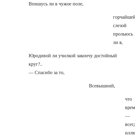
Впишусь ли в чужое поле,
горчайше
слезой
прольюсь
ли я,
Юродивой ли училкой закончу достойный
круг?..
— Спасибо за то,
Всевышний,
что
врем
—
всег
илл