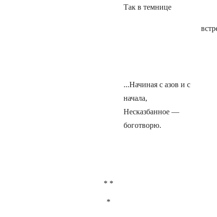
Так в темнице
встр
...Начиная с азов и с
начала,
Несказбанное —
боготворю.
* *
*