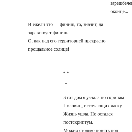
зарешбече
оконце...
И ежели это — финиш, то, значит, да
здравствует финиш.
О, как над его территорией прекрасно
прощальное солнце!
* *
*
Этот дом я узнала по скрипам
Половиц, источающих ласку...
Жизнь ушла. Но остался
постскриптум.
Можно столько понять под