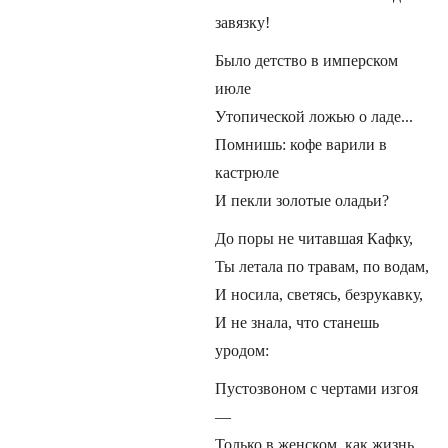
завязку!
Было детство в имперском
июле
Утопической ложью о ладе...
Помнишь: кофе варили в
кастрюле
И пекли золотые оладьи?
До поры не читавшая Кафку,
Ты летала по травам, по водам,
И носила, светясь, безрукавку,
И не знала, что станешь
уродом:
Пустозвоном с чертами изгоя
—
Только в женском, как жизнь,