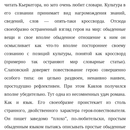
читать Кьеркегора, но зато очень любит словари. Культура в
его сознании принимает вид нагромождения знаний,
сведений, слов — опять-таки кроссворда. Отсюда
своеобразно остраненный взгляд героя на мир: обыденные
вещи и свое вполне обыденное отношение к ним он
осмысливает как что-то вполне постороннее своему
сознанию с позиций культуры, понятой как кроссворд
(примерно так остраняют мир словарные статьи).
Слаповский доверяет повествование герою совершенно
особого типа: он цельно раздвоен, ненаивно наивен,
простодушно рефлективен. При этом Каялов получился
вполне убедительно. Тут одна из несомненных удач романа.
Как и язык. Его своеобразие проистекает из столь
странного, двойственного характера героя-повествователя.
Он пишет заведомо “плохо”, по-любительски, простым
обыденным языком пытаясь описывать простые обыденные