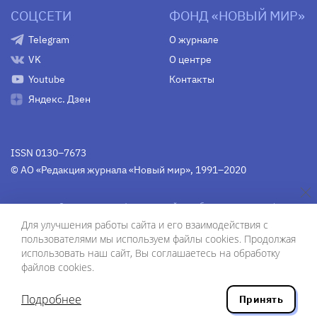
СОЦСЕТИ
ФОНД «НОВЫЙ МИР»
Telegram
О журнале
VK
О центре
Youtube
Контакты
Яндекс. Дзен
ISSN 0130–7673
© АО «Редакция журнала «Новый мир», 1991–2020
Свидетельство Федеральной службы по надзору в сфере
связи, информационных технологий и массовых
Для улучшения работы сайта и его взаимодействия с
коммуникаций
средства массовой информации
пользователями мы используем файлы cookies. Продолжая
(Роскомнадзор)
ПИ № Фс 77-75754 от 13 июня 2019 г.
использовать наш сайт, Вы соглашаетесь на обработку
файлов cookies.
Дизайн — Рустам Габбасов.
Шрифты — Zhivago Display и IBM Plex Sans.
Подробнее
Принять
Разработка сайта — ООО «Инфодизайн»
, 2020.