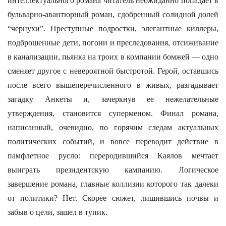
интеллектуального романа читатель неожиданно попадает в
бульварно-авантюрный роман, сдобренный солидной долей
“чернухи”. Преступные подростки, элегантные киллеры,
подброшенные дети, погони и преследования, отсиживание
в канализации, пьянка на троих в компании бомжей — одно
сменяет другое с невероятной быстротой. Герой, оставшись
после всего вышеперечисленного в живых, разгадывает
загадку Анкеты и, зачеркнув ее нежелательные
утверждения, становится суперменом. Финал романа,
написанный, очевидно, по горячим следам актуальных
политических событий, и вовсе переводит действие в
памфлетное русло: переродившийся Каялов мечтает
выиграть президентскую кампанию. Логическое
завершение романа, главные коллизии которого так далеки
от политики? Нет. Скорее сюжет, лишившись почвы и
забыв о цели, зашел в тупик.