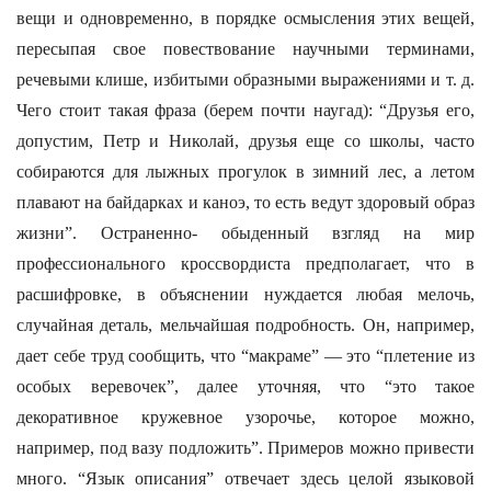
вещи и одновременно, в порядке осмысления этих вещей,
пересыпая свое повествование научными терминами,
речевыми клише, избитыми образными выражениями и т. д.
Чего стоит такая фраза (берем почти наугад): “Друзья его,
допустим, Петр и Николай, друзья еще со школы, часто
собираются для лыжных прогулок в зимний лес, а летом
плавают на байдарках и каноэ, то есть ведут здоровый образ
жизни”. Остраненно- обыденный взгляд на мир
профессионального кроссвордиста предполагает, что в
расшифровке, в объяснении нуждается любая мелочь,
случайная деталь, мельчайшая подробность. Он, например,
дает себе труд сообщить, что “макраме” — это “плетение из
особых веревочек”, далее уточняя, что “это такое
декоративное кружевное узорочье, которое можно,
например, под вазу подложить”. Примеров можно привести
много. “Язык описания” отвечает здесь целой языковой