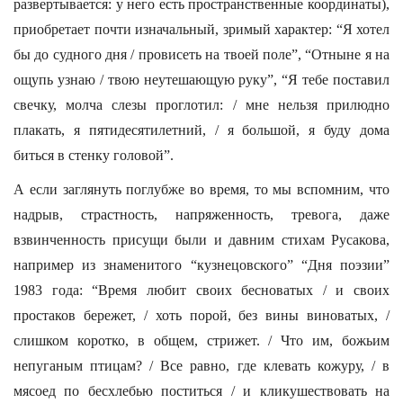
развертывается: у него есть пространственные координаты),
приобретает почти изначальный, зримый характер: “Я хотел
бы до судного дня / провисеть на твоей поле”, “Отныне я на
ощупь узнаю / твою неутешающую руку”, “Я тебе поставил
свечку, молча слезы проглотил: / мне нельзя прилюдно
плакать, я пятидесятилетний, / я большой, я буду дома
биться в стенку головой”.
А если заглянуть поглубже во время, то мы вспомним, что
надрыв, страстность, напряженность, тревога, даже
взвинченность присущи были и давним стихам Русакова,
например из знаменитого “кузнецовского” “Дня поэзии”
1983 года: “Время любит своих бесноватых / и своих
простаков бережет, / хоть порой, без вины виноватых, /
слишком коротко, в общем, стрижет. / Что им, божьим
непуганым птицам? / Все равно, где клевать кожуру, / в
мясоед по бесхлебью поститься / и кликушествовать на