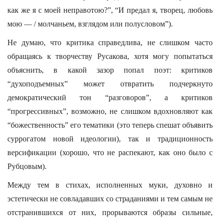
как же я с моей неправотою?”, “И предал я, творец, любовь
мою — / молчаньем, взглядом или полусловом”).
Не думаю, что критика справедлива, не слишком часто
обращаясь к творчеству Русакова, хотя могу попытаться
объяснить, в какой зазор попал поэт: критиков
“духоподъемных” может отвратить подчеркнуто
демократический тон “разговоров”, а критиков
“прогрессивных”, возможно, не слишком вдохновляют как
“божественность” его тематики (это теперь спешат объявить
суррогатом новой идеологии), так и традиционность
версификации (хорошо, что не распекают, как оно было с
Рубцовым).
Между тем в стихах, исполненных муки, духовно и
эстетически не совладавших со страданиями и тем самым не
отстранившихся от них, прорываются образы сильные,