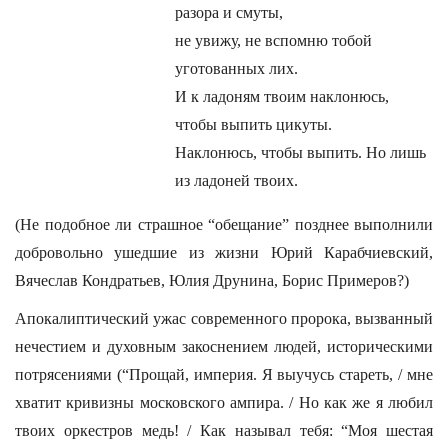
разора и смуты,
не увижу, не вспомню тобой
уготованных лих.
И к ладоням твоим наклонюсь,
чтобы выпить цикуты.
Наклонюсь, чтобы выпить. Но лишь
из ладоней твоих.
(Не подобное ли страшное “обещание” позднее выполнили
добровольно ушедшие из жизни Юрий Карабчиевский,
Вячеслав Кондратьев, Юлия Друнина, Борис Примеров?)
Апокалиптический ужас современного пророка, вызванный
нечестием и духовным закоснением людей, историческими
потрясениями (“Прощай, империя. Я выучусь стареть, / мне
хватит кривизны московского ампира. / Но как же я любил
твоих оркестров медь! / Как называл тебя: “Моя шестая