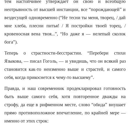
тем настойчивее утверждает он свою и всеобщую
неотрывность от высшей инстанции, все “порождающей” и
вездесущей одновременно (“Не тесни ты меня, творец, / дай
мне хлеба, плесни питья! / Я постройки твоей торец, /
кровеносная вена твоя...”, “Но даже я — нелепый сколок
бога”).
Теперь о страстности-бесстрастии. “Перебери стихи
Языкова, — писал Гоголь, — и увидишь, что он всякий раз
становится как-то неизменно выше и страстей, и самого
себя, когда прикоснется к чему-то высшему”.
Правда, и наш современник продекларировал готовность
быть выше самого себя, хотя повторенное дважды на
строфу, да еще в рифменном месте, слово “обида” внушает
прямо противоположное впечатление, по крайней мере —
именно от этих строк: