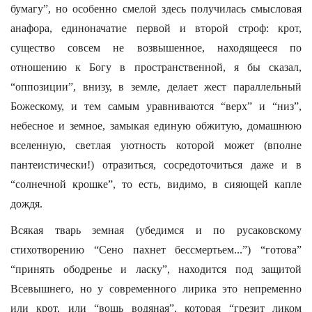
бумагу”, но особенно смелой здесь получилась смысловая
анафора, единоначатие первой и второй строф: крот,
существо совсем не возвышенное, находящееся по
отношению к Богу в пространственной, я бы сказал,
“оппозиции”, внизу, в земле, делает жест параллельный
Божескому, и тем самым уравниваются “верх” и “низ”,
небесное и земное, замыкая единую обжитую, домашнюю
вселенную, светлая уютность которой может (вполне
пантеистически!) отразиться, сосредоточиться даже и в
“солнечной крошке”, то есть, видимо, в сияющей капле
дождя.
Всякая тварь земная (убедимся и по русаковскому
стихотворению “Сено пахнет бессмертьем...”) “готова”
“принять ободренье и ласку”, находится под защитой
Всевышнего, но у современного лирика это непременно
или крот, или “вошь водяная”, которая “грезит ликом