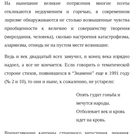
На нынешние великие потрясения многие поэты
откликаются недоумением и горечью, в современном
лиризме обнаруживаются не столько возвышенные чувства
приобщенности к величию и совершенству творения
(мироздания, человека), сколько настроения катастрофизма,
алармизма, отнюдь не на пустом месте возникшие.
Ведь и век двадцатый всех замучил, и конец века изрядно
надоел, а все не кончается. Если говорить о тематической
стороне стихов, появившихся в “Знамени” еще в 1991 году
(№ 2 и 10), то они и ныне, к сожалению, не устарели:
Опять гудит гоньба и
мечутся народы.
Отболевает век и кровь
идет на кровь.
Впечатляющие картины страшного запустения, дичания,