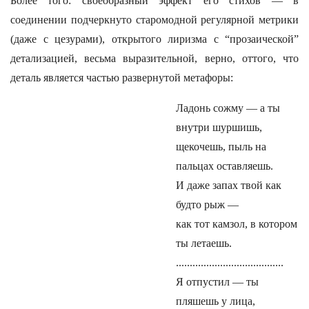
Более того: своеобразный эффект его стихов — в
соединении подчеркнуто старомодной регулярной метрики
(даже с цезурами), открытого лиризма с “прозаической”
детализацией, весьма выразительной, верно, оттого, что
деталь является частью развернутой метафоры:
Ладонь сожму — а ты
внутри шуршишь,
щекочешь, пыль на
пальцах оставляешь.
И даже запах твой как
будто рыж —
как тот камзол, в котором
ты летаешь.
.......................................
Я отпустил — ты
пляшешь у лица,