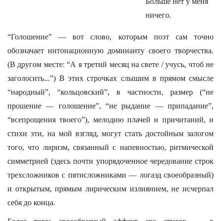
Больше нет у меня
ничего.
“Голошение” — вот слово, которым поэт сам точно
обозначает интонационную доминанту своего творчества.
(В другом месте: “А я третий месяц на свете / учусь, чтоб не
заголосить...”) В этих строчках слышим в прямом смысле
“народный”, “кольцовский”, в частности, размер (“не
прошение — голошение”, “не рыдание — припадание”,
“всепрощения твоего”), мелодию плачей и причитаний, и
стихи эти, на мой взгляд, могут стать достойным залогом
того, что лиризм, связанный с напевностью, ритмической
симметрией (здесь почти упорядоченное чередование строк
трехсложников с пятисложниками — логаэд своеобразный)
и открытым, прямым лирическим излиянием, не исчерпал
себя до конца.