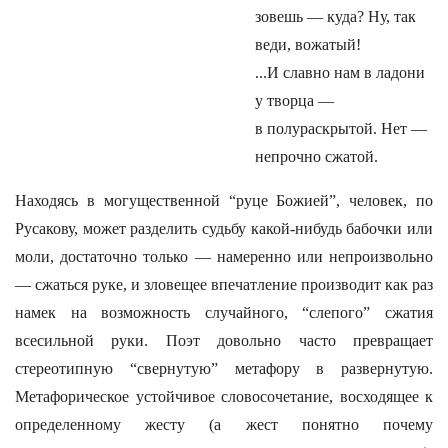
зовешь — куда? Ну, так
веди, вожатый!
...И славно нам в ладони
у творца —
в полураскрытой. Нет —
непрочно сжатой.
Находясь в могущественной “руце Божией”, человек, по
Русакову, может разделить судьбу какой-нибудь бабочки или
моли, достаточно только — намеренно или непроизвольно
— сжаться руке, и зловещее впечатление производит как раз
намек на возможность случайного, “слепого” сжатия
всесильной руки. Поэт довольно часто превращает
стереотипную “свернутую” метафору в развернутую.
Метафорическое устойчивое словосочетание, восходящее к
определенному жесту (а жест понятно почему