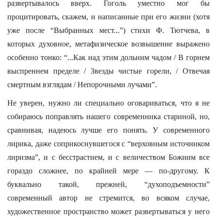
развертывалось вверх. Гоголь уместно мог бы
процитировать, скажем, и написанные при его жизни (хотя
уже после “Выбранных мест...”) стихи Ф. Тютчева, в
которых духовное, метафизическое возвышение выражено
особенно тонко: “...Как над этим дольним чадом / В горнем
выспреннем пределе / Звезды чистые горели, / Отвечая
смертным взглядам / Непорочными лучами”.
Не уверен, нужно ли специально оговариваться, что я не
собираюсь поправлять нашего современника стариной, но,
сравнивая, надеюсь лучше его понять. У современного
лирика, даже соприкоснувшегося с “верховным источником
лиризма”, и с бесстрастием, и с величеством Божиим все
гораздо сложнее, по крайней мере — по-другому. К
буквально такой, прежней, “духоподъемности”
современный автор не стремится, во всяком случае,
художественное пространство может развертываться у него