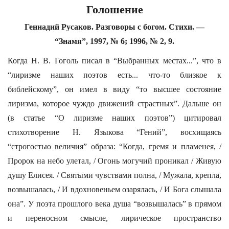
Голошение
Геннадий Русаков. Разговоры с богом. Стихи. —
“Знамя”, 1997, № 6; 1996, № 2, 9.
Когда Н. В. Гоголь писал в “Выбранных местах...”, что в
“лиризме наших поэтов есть... что-то близкое к
библейскому”, он имел в виду “то высшее состояние
лиризма, которое чуждо движений страстных”. Дальше он
(в статье “О лиризме наших поэтов”) цитировал
стихотворение Н. Языкова “Гений”, восхищаясь
“строгостью величия” образа: “Когда, гремя и пламенея, /
Пророк на небо улетал, / Огонь могучий проникал / Живую
душу Елисея. / Святыми чувствами полна, / Мужала, крепла,
возвышалась, / И вдохновеньем озарялась, / И Бога слышала
она”. У поэта прошлого века душа “возвышалась” в прямом
и переносном смысле, лирическое пространство