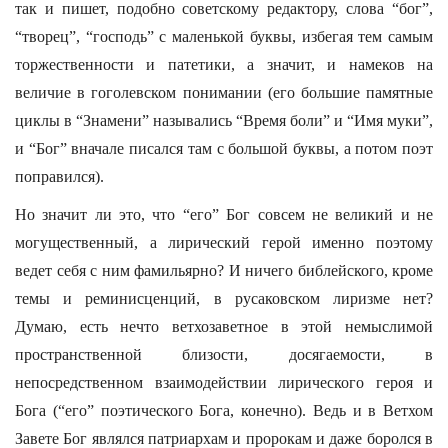
так и пишет, подобно советскому редактору, слова “бог”,
“творец”, “господь” с маленькой буквы, избегая тем самым
торжественности и патетики, а значит, и намеков на
величие в гоголевском понимании (его большие памятные
циклы в “Знамени” назывались “Время боли” и “Имя муки”,
и “Бог” вначале писался там с большой буквы, а потом поэт
поправился).
Но значит ли это, что “его” Бог совсем не великий и не
могущественный, а лирический герой именно поэтому
ведет себя с ним фамильярно? И ничего библейского, кроме
темы и реминисценций, в русаковском лиризме нет?
Думаю, есть нечто ветхозаветное в этой немыслимой
пространственной близости, досягаемости, в
непосредственном взаимодействии лирического героя и
Бога (“его” поэтического Бога, конечно). Ведь и в Ветхом
Завете Бог являлся патриархам и пророкам и даже боролся в