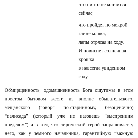
что ничто не кончится
сейчас,
что пройдет по мокрой
глине кошка,
лапы отрясая на ходу.
И повиснет солнечная
крошка
в навсегда увиденном
саду.
Обмирщенность, одомашненность Бога ощутимы в этом
простом бытовом жесте из вполне обывательского,
мещанского (говоря по-старинному, безоценочно)
“палисада” (который уже не назовешь “выспренним
пределом”) и в том, что лирический герой запрашивает у
него, как у земного начальника, гарантийную “важную