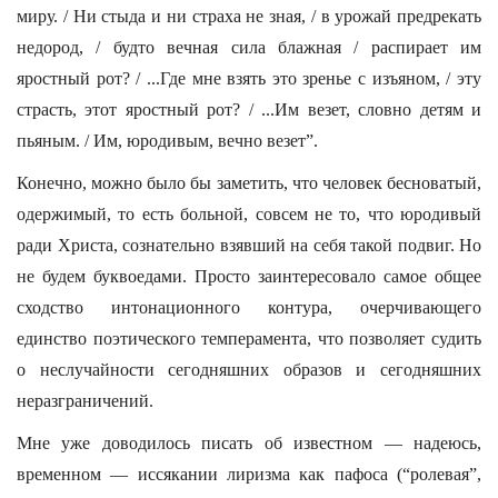
миру. / Ни стыда и ни страха не зная, / в урожай предрекать
недород, / будто вечная сила блажная / распирает им
яростный рот? / ...Где мне взять это зренье с изъяном, / эту
страсть, этот яростный рот? / ...Им везет, словно детям и
пьяным. / Им, юродивым, вечно везет”.
Конечно, можно было бы заметить, что человек бесноватый,
одержимый, то есть больной, совсем не то, что юродивый
ради Христа, сознательно взявший на себя такой подвиг. Но
не будем буквоедами. Просто заинтересовало самое общее
сходство интонационного контура, очерчивающего
единство поэтического темперамента, что позволяет судить
о неслучайности сегодняшних образов и сегодняшних
неразграничений.
Мне уже доводилось писать об известном — надеюсь,
временном — иссякании лиризма как пафоса (“ролевая”,