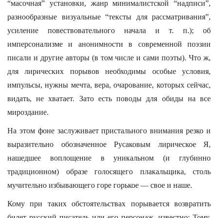
“масочная” установки, жанр минималистской “надписи”,
разнообразные визуальные “тексты для рассматривания”,
усиление повествовательного начала и т. п.); об
имперсонализме и анонимности в современной поэзии
писали и другие авторы (в том числе и сами поэты). Что ж,
для лирических порывов необходимы особые условия,
импульсы, нужны мечта, вера, очарование, которых сейчас,
видать, не хватает. Зато есть поводы для обиды на все
мироздание.
На этом фоне заслуживает пристального внимания резко и
выразительно обозначенное Русаковым лирическое Я,
нашедшее воплощение в уникальном (и глубинно
традиционном) образе голосящего плакальщика, столь
мучительно избывающего горе горькое — свое и наше.
Кому при таких обстоятельствах порывается возвратить
билет русский писатель или его персонаж, известно: Тому,