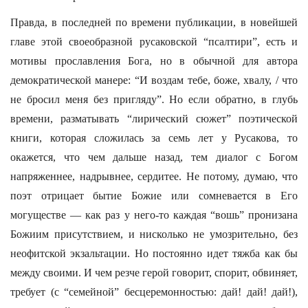
Правда, в последней по времени публикации, в новейшей
главе этой своеобразной русаковской “псалтири”, есть и
мотивы прославления Бога, но в обычной для автора
демократической манере: “И воздам тебе, боже, хвалу, / что
не бросил меня без пригляду”. Но если обратно, в глубь
времени, разматывать “лирический сюжет” поэтической
книги, которая сложилась за семь лет у Русакова, то
окажется, что чем дальше назад, тем диалог с Богом
напряженнее, надрывнее, сердитее. Не потому, думаю, что
поэт отрицает бытие Божие или сомневается в Его
могуществе — как раз у него-то каждая “вошь” пронизана
Божиим присутствием, и нисколько не умозрительно, без
неофитской экзальтации. Но постоянно идет тяжба как бы
между своими. И чем резче герой говорит, спорит, обвиняет,
требует (с “семейной” бесцеремонностью: дай! дай! дай!),