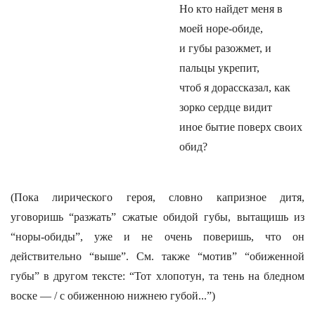
Но кто найдет меня в
моей норе-обиде,
и губы разожмет, и
пальцы укрепит,
чтоб я дорассказал, как
зорко сердце видит
иное бытие поверх своих
обид?
(Пока лирического героя, словно капризное дитя,
уговоришь “разжать” сжатые обидой губы, вытащишь из
“норы-обиды”, уже и не очень поверишь, что он
действительно “выше”. См. также “мотив” “обиженной
губы” в другом тексте: “Тот хлопотун, та тень на бледном
воске — / с обиженною нижнею губой...”)