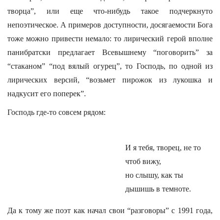
творца”, или еще что-нибудь такое подчеркнуто
непоэтическое. А примеров доступности, досягаемости Бога
тоже можно привести немало: то лирический герой вполне
панибратски предлагает Всевышнему “поговорить” за
“стаканом” “под вялый огурец”, то Господь, по одной из
лирических версий, “возьмет пирожок из лукошка и
надкусит его поперек”.
Господь где-то совсем рядом:
И я тебя, творец, не то
чтоб вижу,
но слышу, как ты
дышишь в темноте.
Да к тому же поэт как начал свои “разговоры” с 1991 года,