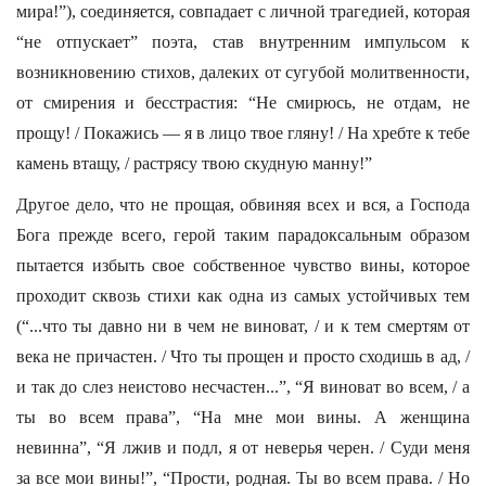
мира!”), соединяется, совпадает с личной трагедией, которая
“не отпускает” поэта, став внутренним импульсом к
возникновению стихов, далеких от сугубой молитвенности,
от смирения и бесстрастия: “Не смирюсь, не отдам, не
прощу! / Покажись — я в лицо твое гляну! / На хребте к тебе
камень втащу, / растрясу твою скудную манну!”
Другое дело, что не прощая, обвиняя всех и вся, а Господа
Бога прежде всего, герой таким парадоксальным образом
пытается избыть свое собственное чувство вины, которое
проходит сквозь стихи как одна из самых устойчивых тем
(“...что ты давно ни в чем не виноват, / и к тем смертям от
века не причастен. / Что ты прощен и просто сходишь в ад, /
и так до слез неистово несчастен...”, “Я виноват во всем, / а
ты во всем права”, “На мне мои вины. А женщина
невинна”, “Я лжив и подл, я от неверья черен. / Суди меня
за все мои вины!”, “Прости, родная. Ты во всем права. / Но