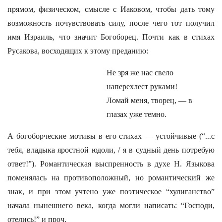
прямом, физическом, смысле с Иаковом, чтобы дать тому
возможность почувствовать силу, после чего тот получил
имя Израиль, что значит Богоборец. Почти как в стихах
Русакова, восходящих к этому преданию:
Не зря же нас свело
наперехлест руками!
Ломай меня, творец, — в
глазах уже темно.
А богоборческие мотивы в его стихах — устойчивые (“...с
тебя, владыка яростной юдоли, / я в судный день потребую
ответ!”). Романтическая выспренность в духе Н. Языкова
поменялась на противоположный, но романтический же
знак, и при этом учтено уже поэтическое “хулиганство”
начала нынешнего века, когда могли написать: “Господи,
отелись!” и проч.