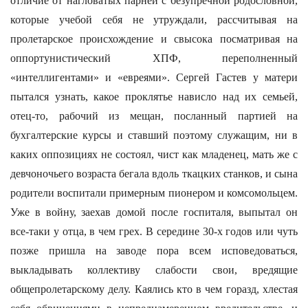
отличие от нагловатых парней с безупречной родословной,
которые учебой себя не утруждали, рассчитывая на
пролетарское происхождение и свысока посматривая на
оппортунистический ХПФ, переполненный
«интеллигентами» и «евреями». Сергей Гастев у матери
пытался узнать, какое проклятье нависло над их семьей,
отец-то, рабочий из мещан, посланный партией на
бухгалтерские курсы и ставший поэтому служащим, ни в
каких оппозициях не состоял, чист как младенец, мать же с
девчоночьего возраста бегала вдоль ткацких станков, и сына
родители воспитали примерным пионером и комсомольцем.
Уже в войну, заехав домой после госпиталя, выпытал он
все-таки у отца, в чем грех. В середине 30-х годов или чуть
позже пришла на заводе пора всем исповедоваться,
выкладывать коллективу слабости свои, вредящие
общепролетарскому делу. Каялись кто в чем горазд, хлестая