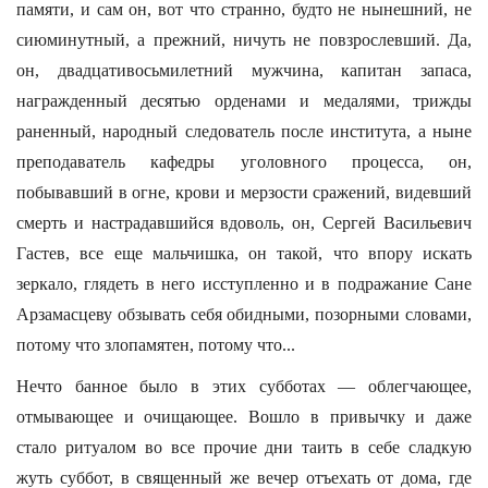
памяти, и сам он, вот что странно, будто не нынешний, не
сиюминутный, а прежний, ничуть не повзрослевший. Да,
он, двадцативосьмилетний мужчина, капитан запаса,
награжденный десятью орденами и медалями, трижды
раненный, народный следователь после института, а ныне
преподаватель кафедры уголовного процесса, он,
побывавший в огне, крови и мерзости сражений, видевший
смерть и настрадавшийся вдоволь, он, Сергей Васильевич
Гастев, все еще мальчишка, он такой, что впору искать
зеркало, глядеть в него исступленно и в подражание Сане
Арзамасцеву обзывать себя обидными, позорными словами,
потому что злопамятен, потому что...
Нечто банное было в этих субботах — облегчающее,
отмывающее и очищающее. Вошло в привычку и даже
стало ритуалом во все прочие дни таить в себе сладкую
жуть суббот, в священный же вечер отъехать от дома, где