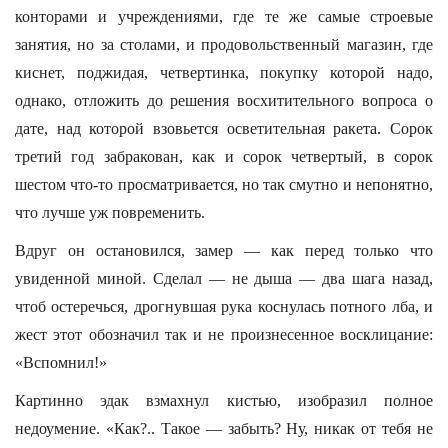
конторами и учреждениями, где те же самые строевые
занятия, но за столами, и продовольственный магазин, где
киснет, поджидая, четвертинка, покупку которой надо,
однако, отложить до решения восхитительного вопроса о
дате, над которой взовьется осветительная ракета. Сорок
третий год забракован, как и сорок четвертый, в сорок
шестом что-то просматривается, но так смутно и непонятно,
что лучше уж повременить.
Вдруг он остановился, замер — как перед только что
увиденной миной. Сделал — не дыша — два шага назад,
чтоб остеречься, дрогнувшая рука коснулась потного лба, и
жест этот обозначил так и не произнесенное восклицание:
«Вспомнил!»
Картинно эдак взмахнул кистью, изобразил полное
недоумение. «Как?.. Такое — забыть? Ну, никак от тебя не