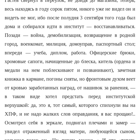
Гастев свернул в переулок, не дойдя до магазина; теперь,
весь находясь в году сорок пятом, никого уже не видел он и
видеть не мог, ибо после полудня 3 сентября того года был
дома и собирался идти в институт — восстанавливаться.
Позади — война, демобилизация, возвращение в родной
город, военкомат, милиция, домоуправ, паспортный стол;
впереди — учеба, диплом, работа. Офицерские брюки,
хромовые сапоги, начищенные до блеска, китель (ордена и
медали на нем поблескивают и позванивают), зачетная
книжка в кармане, погоны сняты, но фронтовым духом веет
от кровью заработанных наград, от нашивок за ранения, —
в таком виде хотел предстать перед институтской
верхушкой: да, это я, тот самый, которого спихнули вы на
ХПФ, и не надо жалких слов оправдания, я вас прощаю!..
Осмотрел себя в зеркале, подвигал плечами и замер —
увидел отраженный взгляд матери, любующейся сыном,