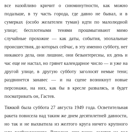
все назойливо кричит о сиюминутности, как можно
подальше, в ту часть города, где давно не бывал, и в
сумерках (особо желателен туман) идти по малолюдной
улице; бесплотными тенями прошмыгивают мимо
случайные прохожие — как даты, события, эпохальные
происшествия, до которых сейчас, в эту именно субботу, нет
никакого дела, они лишние, они безынтересны, их день и
час еще не настал, но грянет календарное число — и уже на
другой улице, в другую субботу заголосят немые тени;
раздвинется занавес — и на сцене возникнут новые
персонажи, на них, как бы в кресле развалясь, и будет
посматривать он, Гастев.
Тяжкой была суббота 27 августа 1949 года. Осветительная
ракета повисела над таким же днем десятилетней давности,
но так и не выхватила из желтого круга ничего крупного