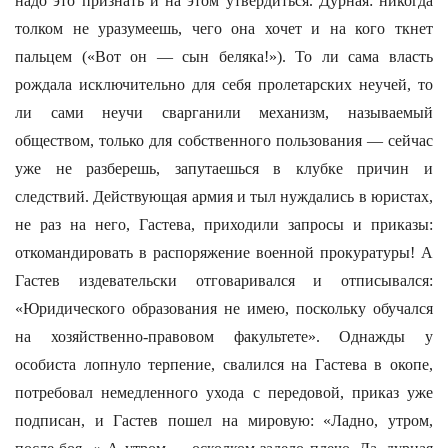
надо это признать и на этом утвердиться. Дурная: никогда
толком не уразумеешь, чего она хочет и на кого ткнет
пальцем («Вот он — сын беляка!»). То ли сама власть
рождала исключительно для себя пролетарских неучей, то
ли сами неучи сварганили механизм, называемый
обществом, только для собственного пользования — сейчас
уже не разберешь, запутаешься в клубке причин и
следствий. Действующая армия и тыл нуждались в юристах,
не раз на него, Гастева, приходили запросы и приказы:
откомандировать в распоряжение военной прокуратуры! А
Гастев издевательски отговаривался и отписывался:
«Юридического образования не имею, поскольку обучался
на хозяйственно-правовом факультете». Однажды у
особиста лопнуло терпение, свалился на Гастева в окопе,
потребовал немедленного ухода с передовой, приказ уже
подписан, и Гастев пошел на мировую: «Ладно, утром,