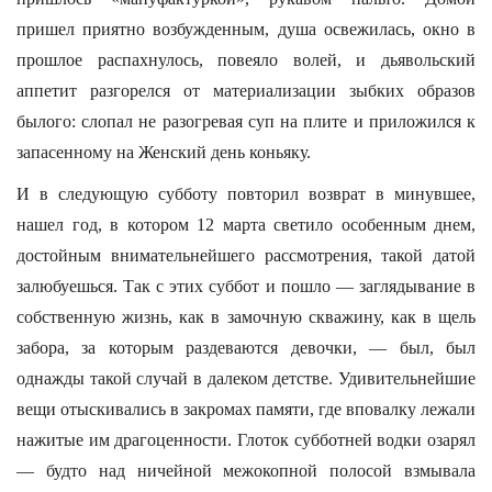
пришел приятно возбужденным, душа освежилась, окно в
прошлое распахнулось, повеяло волей, и дьявольский
аппетит разгорелся от материализации зыбких образов
былого: слопал не разогревая суп на плите и приложился к
запасенному на Женский день коньяку.
И в следующую субботу повторил возврат в минувшее,
нашел год, в котором 12 марта светило особенным днем,
достойным внимательнейшего рассмотрения, такой датой
залюбуешься. Так с этих суббот и пошло — заглядывание в
собственную жизнь, как в замочную скважину, как в щель
забора, за которым раздеваются девочки, — был, был
однажды такой случай в далеком детстве. Удивительнейшие
вещи отыскивались в закромах памяти, где вповалку лежали
нажитые им драгоценности. Глоток субботней водки озарял
— будто над ничейной межокопной полосой взмывала