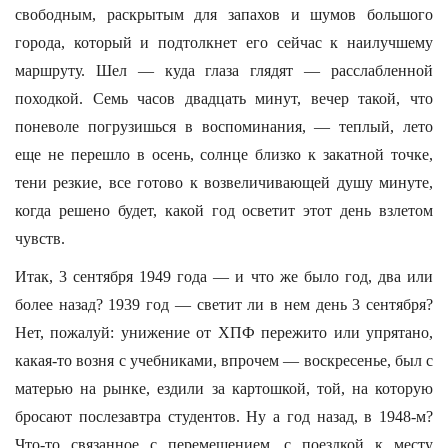
свободным, раскрытым для запахов и шумов большого
города, который и подтолкнет его сейчас к наилучшему
маршруту. Шел — куда глаза глядят — расслабленной
походкой. Семь часов двадцать минут, вечер такой, что
поневоле погрузишься в воспоминания, — теплый, лето
еще не перешло в осень, солнце близко к закатной точке,
тени резкие, все готово к возвеличивающей душу минуте,
когда решено будет, какой год осветит этот день взлетом
чувств.
Итак, 3 сентября 1949 года — и что же было год, два или
более назад? 1939 год — светит ли в нем день 3 сентября?
Нет, пожалуй: унижение от ХПФ пережито или упрятано,
какая-то возня с учебниками, впрочем — воскресенье, был с
матерью на рынке, ездили за картошкой, той, на которую
бросают послезавтра студентов. Ну а год назад, в 1948-м?
Что-то связанное с перемещением, с поездкой к месту