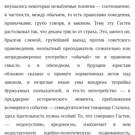
внушались некоторые незыблемые понятия — соотношение,
в частности, между обычаем, то есть правилами поведения,
привычками, грубо говоря, и законом. Тему эту Гастев
растолковал так, что декана трясло от страха. Это, шипел он,
брызгая слюной, грубейший выпад против советского
правоведения, неопытный преподаватель сознательно или
непреднамеренно употребил «обычай» не в правовом
смысле, а в обиходном, и будущим юристам
облыжно сказано о примате нормативных актов над
законом, в незрелые юные умы внедрена теорийка
буржуазных злопыхателей, и это-то непотребство — в
преддверии исторического момента, приближения
всемирного события — семидесятилетия товарища Сталина,
здесь бдительность нужна особая! То, что совершил Гастев,
— недопустимо, вредоносно, изобличает в нем
недостаточную идейно-политическую подкованность,