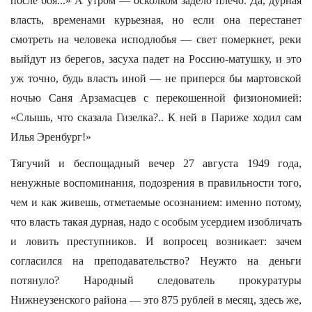
после боя...» А утром — осколком задело плечо. Да, дурная
власть, временами курьезная, но если она перестанет
смотреть на человека исподлобья — свет померкнет, реки
выйдут из берегов, засуха падет на Россию-матушку, и это
уж точно, будь власть иной — не приперся бы мартовской
ночью Саня Арзамасцев с перекошенной физиономией:
«Слышь, что сказала Гизелка?.. К ней в Париже ходил сам
Илья Эренбург!»
Тягучий и беспощадный вечер 27 августа 1949 года,
ненужные воспоминания, подозрения в правильности того,
чем и как живешь, отметаемые осознанием: именно потому,
что власть такая дурная, надо с особым усердием изобличать
и ловить преступников. И вопросец возникает: зачем
согласился на преподавательство? Неужто на деньги
потянуло? Народный следователь прокуратуры
Нижнеузенского района — это 875 рублей в месяц, здесь же,