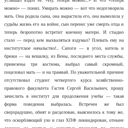
услышал вздох ее: «Ну, теперь можно...» И что «теперь
можно» — понял. Умирать можно — вот что недоговорила
мать. Она родила сына, она вырастила его, она вымолила у
судьбы жизнь его на войне, сын перенес уже смерть отца и
теперь безропотно встретит кончину матери. И стыдно
стало — перед кем выхваляться вздумал? Плевать ему на
институтское начальство!.. Сапоги — в угол, китель и
брюки — на вешалку, из Вены, последнего места службы,
привезены три костюма, выбрал самый скромный,
поцеловал мать — и на трамвай. По уважительной причине
отсутствовал студент четвертого курса хозяйственно-
правового факультета Гастев Сергей Васильевич, прошу
зачислить в институт для продолжения учебы — такая
форма поведения выбралась. Встречен же был
сверхрадушно, обнят и расцелован, выяснилось к тому же,
что оскорбляющий ухо и глаз ХПФ ликвидирован, отныне