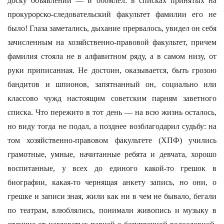
доску объявлений — и обомлел: в списках принятых на
прокурорско-следовательский факультет фамилии его не
было! Глаза заметались, дыхание прервалось, увидел он себя
зачисленным на хозяйственно-правовой факультет, причем
фамилия стояла не в алфавитном ряду, а в самом низу, от
руки приписанная. Не достоин, оказывается, быть грозою
бандитов и шпионов, запятнанный он, социально или
классово чужд настоящим советским парням заветного
списка. Что пережито в тот день — на всю жизнь осталось,
но виду тогда не подал, а позднее возблагодарил судьбу: на
том хозяйственно-правовом факультете (ХПФ) учились
грамотные, умные, начитанные ребята и девчата, хорошо
воспитанные, у всех до единого какой-то грешок в
биографии, какая-то чернящая анкету запись, но они, о
грешке и записи зная, жили как ни в чем не бывало, бегали
по театрам, влюблялись, понимали живопись и музыку в