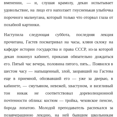
вменении, — и, слушая крамолу, декан испытывает
удовольствие, на лицо его наползает гнусненькая улыбочка
порочного мальчугана, который только что оторвал глаза от
похабной картинки.
Наступила следующая суббота, последняя лекция
прочитана, Гастев посматривал на часы, кляня склоку на
кафедре истории государства и права СССР, из-за которой
декан покинул кабинет, приказав обязательно дождаться
его. Пятый час вечера, половина пятого, пять... Появился в
шестом часу — напыщенный, злой, заоравший на Гастева
еще в приемной, обозвавший его — уже за дверью, в
кабинете, — смутьяном, невежей, хвастуном, и визгливый
тон никак не соответствовал дореволюционной
почтенности облика: костюм — тройка, чеховское пенсне,
борода лопатою. Молодой преподаватель распекался за
позавчерашнюю лекцию, на ней бывшим школьникам