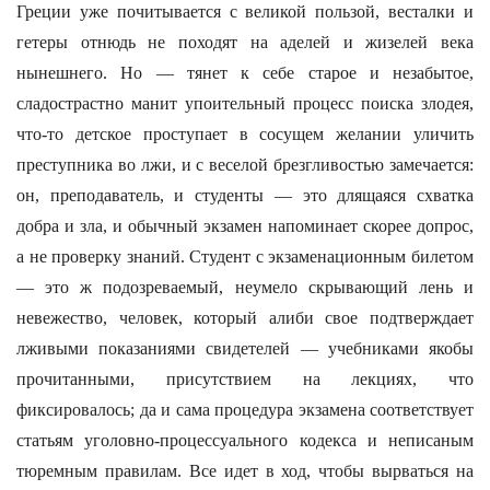
Греции уже почитывается с великой пользой, весталки и
гетеры отнюдь не походят на аделей и жизелей века
нынешнего. Но — тянет к себе старое и незабытое,
сладострастно манит упоительный процесс поиска злодея,
что-то детское проступает в сосущем желании уличить
преступника во лжи, и с веселой брезгливостью замечается:
он, преподаватель, и студенты — это длящаяся схватка
добра и зла, и обычный экзамен напоминает скорее допрос,
а не проверку знаний. Студент с экзаменационным билетом
— это ж подозреваемый, неумело скрывающий лень и
невежество, человек, который алиби свое подтверждает
лживыми показаниями свидетелей — учебниками якобы
прочитанными, присутствием на лекциях, что
фиксировалось; да и сама процедура экзамена соответствует
статьям уголовно-процессуального кодекса и неписаным
тюремным правилам. Все идет в ход, чтобы вырваться на