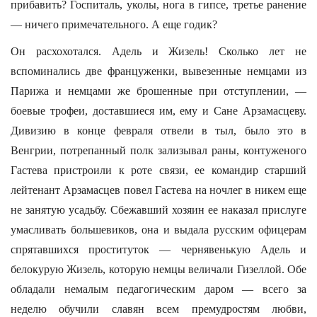
прибавить? Госпиталь, уколы, нога в гипсе, третье ранение
— ничего примечательного. А еще годик?
Он расхохотался. Адель и Жизель! Сколько лет не
вспоминались две француженки, вывезенные немцами из
Парижа и немцами же брошенные при отступлении, —
боевые трофеи, доставшиеся им, ему и Сане Арзамасцеву.
Дивизию в конце февраля отвели в тыл, было это в
Венгрии, потрепанный полк зализывал раны, контуженого
Гастева пристроили к роте связи, ее командир старший
лейтенант Арзамасцев повел Гастева на ночлег в никем еще
не занятую усадьбу. Сбежавший хозяин ее наказал прислуге
умасливать большевиков, она и выдала русским офицерам
спрятавшихся проституток — чернявенькую Адель и
белокурую Жизель, которую немцы величали Гизеллой. Обе
обладали немалым педагогическим даром — всего за
неделю обучили славян всем премудростям любви,