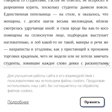
говорила со студентами. Гастев не ответил, не испросил и
разрешения курить, поскольку студенты дымили вовсю.
Единственная пепельница — на столе, и оказалось, что
женщина, с десяти шагов весьма миловидная, вблизи
смотрелась удручающе иной: и глаза вроде бы как-то косо
помещены на сплюснутом лице, подбородок выступает
нагловатенько, и лоб какой-то не такой, манеры и речи же
— нахраписты и угодливы, как у пристающей к прохожим
торговки краденым, чего не видели или не хотели замечать
студенты, ловившие каждое слово девки с раскинутыми
ногами. Сомневаться в том, что говорилось ласково-
Для улучшения работы сайта и его взаимодействия с
воспитательным тоном, она запрещала, и даже если студент
пользователями мы используем файлы cookies. Продолжая
всего лишь переспрашивал, она обрывала его так, что ответ
использовать наш сайт, Вы соглашаетесь на обработку
файлов cookies.
напоминал оплеуху или зуботычину. По этой манере
затыкать рты и превращать диспут в монолог Гастев
Подробнее
Принять
догадался: не методистка, а какая-то комсомольская