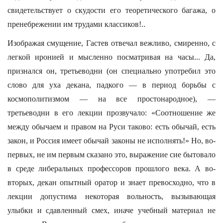
свидетельствует о скудости его теоретического багажа, о
пренебрежении им трудами классиков!..
Изображая смущение, Гастев отвечал вежливо, смиренно, с
легкой иронией и мысленно посматривая на часы... Да,
признался он, третьеводни (он специально употребил это
слово для уха декана, падкого — в период борьбы с
космополитизмом — на все простонародное), —
третьеводни в его лекции прозвучало: «Соотношение же
между обычаем и правом на Руси таково: есть обычай, есть
закон, и Россия имеет обычай законы не исполнять!» Но, во-
первых, не им первым сказано это, выражение сие бытовало
в среде либеральных профессоров прошлого века. А во-
вторых, декан опытный оратор и знает превосходно, что в
лекции допустима некоторая вольность, вызывающая
улыбки и сдавленный смех, иначе учебный материал не