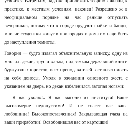
усвоится. В-третьих, надо же приближать теорию к жизни, к
практике, к местным условиям, наконец! Разрешено ж в
неофициальном порядке на час раньше отпускать
вечерников, потому что в городе орудуют шайки и банды,
многие студентки живут в пригородах и дома им надо быть
до наступления темноты.
Говорил — будто излагал объяснительную записку, одну из
многих: декан, трус и ханжа, под замком державший книги
буржуазных юристов, всех преподавателей заставлял писать
на себя доносы. Умолк в ожидании сановного жеста с
указанием на дверь, но декан взбеленился, затопал ногами:
— Я вас уволю!.. Я вас выгоню из института! Ваше
высокомерие недопустимо! И не спасет вас ваша
любовница! Высокопоставленная! Закрывающая глаза на
ваши приработки! Освободившая вас от картошки!