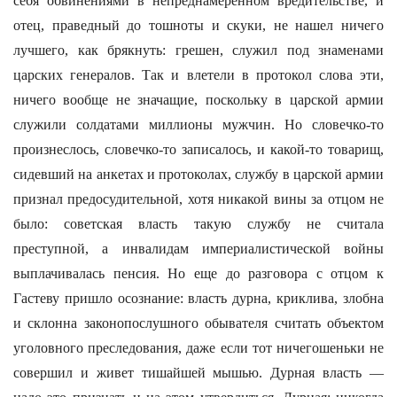
себя обвинениями в непреднамеренном вредительстве, и
отец, праведный до тошноты и скуки, не нашел ничего
лучшего, как брякнуть: грешен, служил под знаменами
царских генералов. Так и влетели в протокол слова эти,
ничего вообще не значащие, поскольку в царской армии
служили солдатами миллионы мужчин. Но словечко-то
произнеслось, словечко-то записалось, и какой-то товарищ,
сидевший на анкетах и протоколах, службу в царской армии
признал предосудительной, хотя никакой вины за отцом не
было: советская власть такую службу не считала
преступной, а инвалидам империалистической войны
выплачивалась пенсия. Но еще до разговора с отцом к
Гастеву пришло осознание: власть дурна, криклива, злобна
и склонна законопослушного обывателя считать объектом
уголовного преследования, даже если тот ничегошеньки не
совершил и живет тишайшей мышью. Дурная власть —