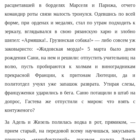
расцветавшей в борделях Марселя и Парижа, отчего
командир роты связи малость тронулся. Одевшись по всей
форме, при орденах и медалях, стал по утрам подходить к
зеркалу, вглядывался в свою рязанскую харю и злобно
шипел: «Армяшка!.. Грузинская собака!» — либо совсем уж
заковыристо: «Жидовская морда!» 5 марта было днем
рождения Сани, на нем и решили: отпустить учительниц на
волю, пусть пробираются к холмам и виноградникам
прекрасной Франции, к притонам Лютеции, да и
политотдел учуял уже запашок разврата. Утирая слезы,
француженки ударились в бега. Саню потащили в штаб на
допрос, Гастева же отпустили с миром: что взять с
контуженого?
За Адель и Жизель полилась водка в рот, прямиком, —
прием старый, на передовой всему научишься, закусывать
пришлось «мануфактуркой», рукавом пальто. Домой