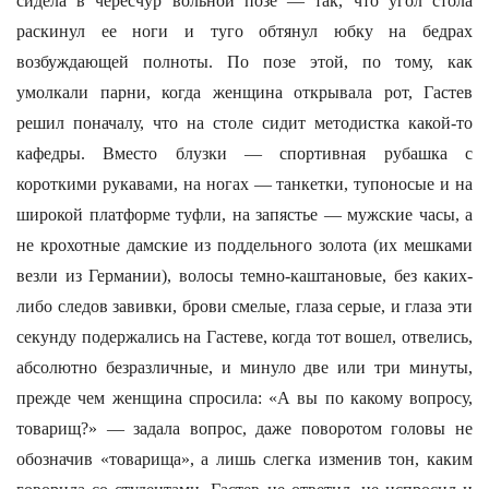
сидела в чересчур вольной позе — так, что угол стола
раскинул ее ноги и туго обтянул юбку на бедрах
возбуждающей полноты. По позе этой, по тому, как
умолкали парни, когда женщина открывала рот, Гастев
решил поначалу, что на столе сидит методистка какой-то
кафедры. Вместо блузки — спортивная рубашка с
короткими рукавами, на ногах — танкетки, тупоносые и на
широкой платформе туфли, на запястье — мужские часы, а
не крохотные дамские из поддельного золота (их мешками
везли из Германии), волосы темно-каштановые, без каких-
либо следов завивки, брови смелые, глаза серые, и глаза эти
секунду подержались на Гастеве, когда тот вошел, отвелись,
абсолютно безразличные, и минуло две или три минуты,
прежде чем женщина спросила: «А вы по какому вопросу,
товарищ?» — задала вопрос, даже поворотом головы не
обозначив «товарища», а лишь слегка изменив тон, каким