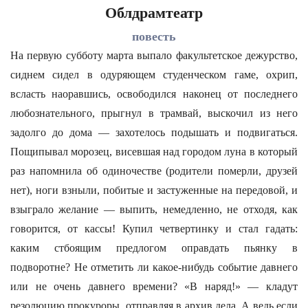
Облдрамтеатр
повесть
На первую субботу марта выпало факультетское дежурство,
сиднем сидел в одуряющем студенческом гаме, охрип,
всласть наоравшись, освободился наконец от последнего
любознательного, прыгнул в трамвай, выскочил из него
задолго до дома — захотелось подышать и подвигаться.
Пощипывал морозец, висевшая над городом луна в который
раз напомнила об одиночестве (родители померли, друзей
нет), ноги взныли, побитые и застуженные на передовой, и
взыграло желание — выпить, немедленно, не отходя, как
говорится, от кассы! Купил четвертинку и стал гадать:
каким стбоящим предлогом оправдать пьянку в
подворотне? Не отметить ли какое-нибудь событие давнего
или не очень давнего времени? «В наряд!» — кладут
резолюцию прокуроры, отправляя в архив дела. А ведь если