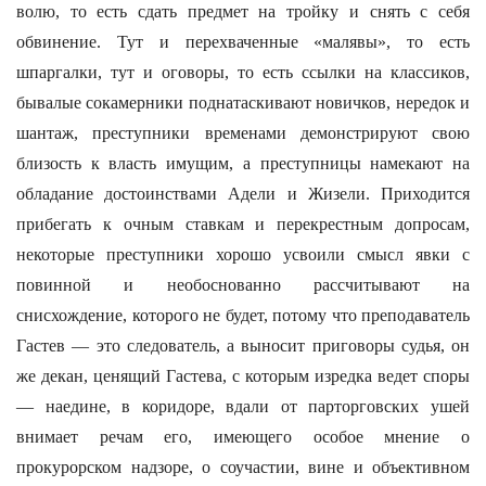
волю, то есть сдать предмет на тройку и снять с себя
обвинение. Тут и перехваченные «малявы», то есть
шпаргалки, тут и оговоры, то есть ссылки на классиков,
бывалые сокамерники поднатаскивают новичков, нередок и
шантаж, преступники временами демонстрируют свою
близость к власть имущим, а преступницы намекают на
обладание достоинствами Адели и Жизели. Приходится
прибегать к очным ставкам и перекрестным допросам,
некоторые преступники хорошо усвоили смысл явки с
повинной и необоснованно рассчитывают на
снисхождение, которого не будет, потому что преподаватель
Гастев — это следователь, а выносит приговоры судья, он
же декан, ценящий Гастева, с которым изредка ведет споры
— наедине, в коридоре, вдали от парторговских ушей
внимает речам его, имеющего особое мнение о
прокурорском надзоре, о соучастии, вине и объективном