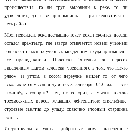
происшествия, то ли труп выловили в реке, то ли
удавленник, да разве припомнишь — три следователя на
весь район...
Мост перейден, река неслышно течет, река покоится, позади
остался драмтеатр, где завтра отмечается новый учебный
год «в сети высших учебных заведений» и куда приглашены
все преподаватели. Проспект Энгельса он пересек
вкрадчивым шагом человека, уверенного в том, что где-то
рядом, за углом, в косом переулке, найдет то, от чего
всколыхнется мысль и чувство. 3 сентября 1942 года — это
что-нибудь говорит? Нет, не говорит, а мычит тоскою
трехмесячных курсов младших лейтенантов: стрельбище,
строевые занятия до упаду, сказочно злобный старшина
роты...
Индустриальная улица, добротные дома, населенные