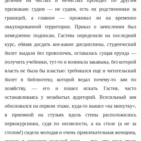
деление на чистых и нечистых проходит по другим
признакам: судим — не судим, есть ли родственники за
границей, а главное — проживал ли на временно
оккупированной территории. Приказ о зачислении был
немедленно подписан, Гастева определили на последний
курс, обязав досдать кое-какие дисциплины, студенческий
билет выдали без проволочек, оставалась сущая ерунда —
получить учебники, тут-то и возникла закавыка, без которой
власть не была бы властью: требовался еще и читательский
билет в библиотеку, которой ведал почему-то зам по
хозяйству, — его и пошел искать Гастев, часто
останавливаясь у незабытых аудиторий. Всесильный зам
обосновался на первом этаже, куда-то вышел «на минутку»,
в приемной на стульях вдоль стены расположились
первокурсники, судя по несмелости, а на столе (а не за
столом!) сидела молодая и очень привлекательная женщина,