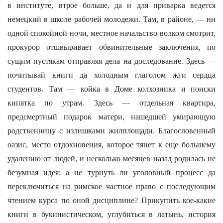
в институте, втрое больше, да и для приварка ведется
немецкий в школе рабочей молодежи. Там, в районе, — ни
одной спокойной ночи, местное начальство волком смотрит,
прокурор отшвыривает обвинительные заключения, по
сущим пустякам отправляя дела на доследование. Здесь —
почитывай книги да холодным глаголом жги сердца
студентов. Там — койка в Доме колхозника и поиски
кипятка по утрам. Здесь — отдельная квартира,
предсмертный подарок матери, нашедшей умирающую
родственницу с излишками жилплощади. Благословенный
оазис, место отдохновения, которое тянет к еще большему
удалению от людей, и несколько месяцев назад родилась не
безумная идея: а не турнуть ли уголовный процесс да
переключиться на римское частное право с последующим
чтением курса по оной дисциплине? Прикупить кое-какие
книги в букинистическом, углубиться в латынь, история