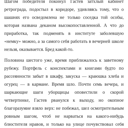
Шагом победителя покинул Гастев затхлый кабинет
ретрограда, подостыл в коридоре, удивляясь тому, что о
шашнях его осведомлена не только соседка той особы,
которая названа деканом высокопоставленной. А что до
приработка, так подменять в институте заболевшую
«немку» можно, а за самого себя работать в вечерней школе
нельзя, оказывается. Бред какой-то.
Половина шестого уже, время приближалось к заветному
рубежу. Портфель с конспектами и книгами будто по
рассеянности забыт в шкафу, закуска — краюшка хлеба и
огурец — в кармане. Время шло. Почти семь вечера, и
шаркающие шаги уборщицы оповестили о скорой
четвертинке, Гастев рванулся к выходу, но окопное
благоразумие взяло верх: не побежал, шел осмотрительным
ровным шагом, чтоб не нарваться на какого-нибудь
блюстителя нравов, и только на улице почувствовал себя