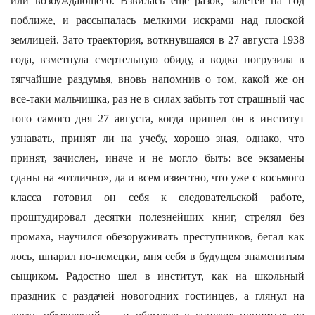
или возбуждающего. Взвилась еще разок, залетев на год
поближе, и рассыпалась мелкими искрами над плоской
землицей. Зато траектория, воткнувшаяся в 27 августа 1938
года, взметнула смертельную обиду, а водка погрузила в
тягчайшие раздумья, вновь напомнив о том, какой же он
все-таки мальчишка, раз не в силах забыть тот страшный час
того самого дня 27 августа, когда пришел он в институт
узнавать, принят ли на учебу, хорошо зная, однако, что
принят, зачислен, иначе и не могло быть: все экзамены
сданы на «отлично», да и всем известно, что уже с восьмого
класса готовил он себя к следовательской работе,
проштудировал десятки полезнейших книг, стрелял без
промаха, научился обезоруживать преступников, бегал как
лось, шпарил по-немецки, мня себя в будущем знаменитым
сыщиком. Радостно шел в институт, как на школьный
праздник с раздачей новогодних гостинцев, а глянул на