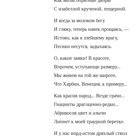
Как милы опрятные дворы
С изабеллой крученой, пещерной.
И когда за молоком бегу
И гляжу, теперь навек прощаясь, —
Истово, как к злейшему врагу,
Песики несутся, задыхаясь.
О, какие замки! В красоте,
Впрочем, уступающи размеру...
Мы живем на той же широте,
Что Харбин, Венеция, к примеру...
Как красив народ... Везде грачи...
Гиацинты драгоценно-редки...
Абрикосов цвет и алычи
Липнет к моей траурной беретке.
И у нас норд-остом дряхлый ствол