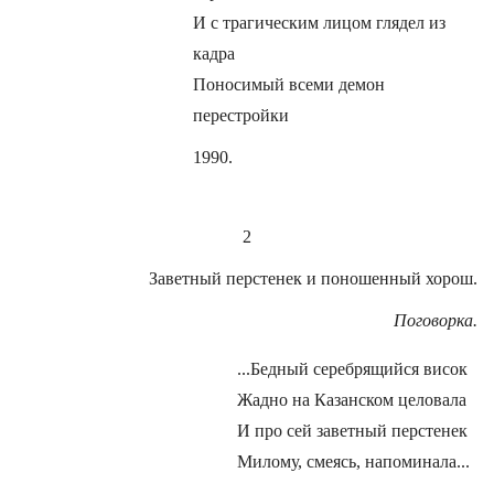
И с трагическим лицом глядел из
кадра
Поносимый всеми демон
перестройки
1990.
2
Заветный перстенек и поношенный хорош.
Поговорка.
...Бедный серебрящийся висок
Жадно на Казанском целовала
И про сей заветный перстенек
Милому, смеясь, напоминала...