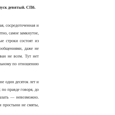
пуск девятый. СПб.
ая, сосредоточенная и
тно, самое замкнутое,
ые строки состоят из
сообщениями, даже не
ван не всем. Тут нет
ельному по отношению
не один десяток лет и
 по правде говоря, до
казать — невозможно.
ам простыни не смяты,