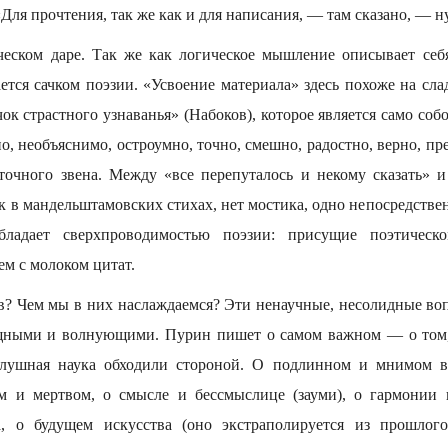
Для прочтения, так же как и для написания, — там сказано, — н
ческом даре. Так же как логическое мышление описывает се
ется сачком поэзии. «Усвоение материала» здесь похоже на сл
ок страстного узнаванья» (Набоков), которое является само собо
 необъяснимо, остроумно, точно, смешно, радостно, верно, прекр
точного звена. Между «все перепуталось и некому сказать» и
ак в мандельштамовских стихах, нет мостика, одно непосредствен
бладает сверхпроводимостью поэзии: присущие поэтическ
м с молоком цитат.
ов? Чем мы в них наслаждаемся? Эти ненаучные, несолидные во
щными и волнующими. Пурин пишет о самом важном — о том,
слушная наука обходили стороной. О подлинном и мнимом в 
ом и мертвом, о смысле и бессмыслице (зауми), о гармонии 
а, о будущем искусства (оно экстраполируется из прошлого