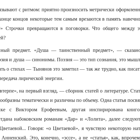
зывают с ритмом: приятно произносить метрически оформленн
конце концов некоторые тем самым врезаются в память навечно,
?» Строчки превращаются в поговорки. Что общего между 
ей?
нный предмет. «Душа — таинственный предмет», — сказано
эзия и душа — синонимы. Поэзия — это тип сознания, это мышл
ать о стихах — Тынянов это заметил — так же трудно, как писать
передача лирической энергии.
втерпе», на первый взгляд, — сборник статей о литературе. Стать
нообразны тематически и различны по объему. Одна статья посв
ке с Виктором Ерофеевым, другая инспирирована книго
отдана набоковским романам «Дар» и «Лолита», далее следую
 Цветаевой... Говоря: «о Цветаевой», я чувствую некоторую на
 Анненский. Это, конечно, «эссе», а не «статья», как, впроче