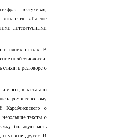
ые фразы постукивая,
 хоть плачь. «Ты еще
этими литературными
 в одних стихах. В
ение иной этиологии,
 стихи; в разговоре о
и и эссе, как сказано
ящена романтическому
й Карабчиевского о
т небольшие тексты о
тяжку: большую часть
м, и многие другие. И