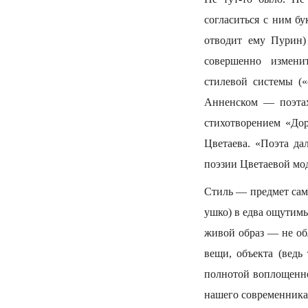
согласиться с ним бу
отводит ему Пурин)
совершенно изменит
стилевой системы («
Анненском — поэтах
стихотворением «Дор
Цветаева. «Поэта да
поэзии Цветаевой мо
Стиль — предмет сам
ушко) в едва ощутимы
живой образ — не обл
вещи, объекта (вед
полнотой воплощенно
нашего современника