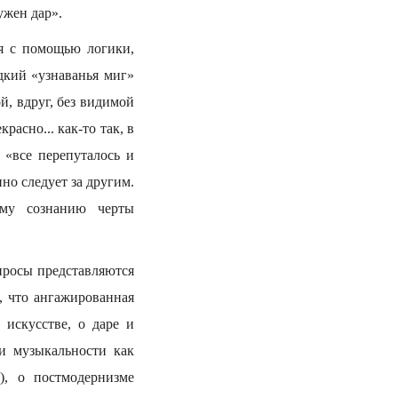
ужен дар».
бя с помощью логики,
адкий «узнаванья миг»
й, вдруг, без видимой
асно... как-то так, в
 «все перепуталось и
но следует за другим.
ому сознанию черты
просы представляются
 что ангажированная
искусстве, о даре и
и музыкальности как
), о постмодернизме