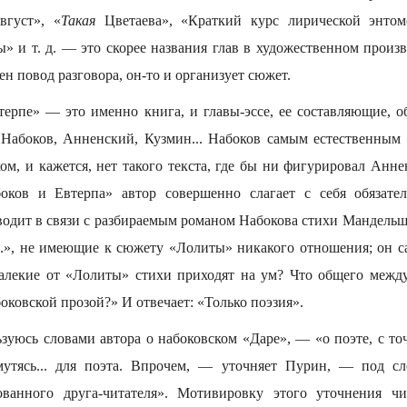
густ», «
Такая
Цветаева», «Краткий курс лирической энто
» и т. д. — это скорее названия глав в художественном произ
ен повод разговора, он-то и организует сюжет.
ерпе» — это именно книга, и главы-эссе, ее составляющие, 
 Набоков, Анненский, Кузмин... Набоков самым естественным 
ом, и кажется, нет такого текста, где бы ни фигурировал Анн
оков и Евтерпа» автор совершенно слагает с себя обязател
водит в связи с разбираемым романом Набокова стихи Мандель
..», не имеющие к сюжету «Лолиты» никакого отношения; он са
далекие от «Лолиты» стихи приходят на ум? Что общего межд
оковской прозой?» И отвечает: «Только поэзия».
зуюсь словами автора о набоковском «Даре», — «о поэте, с то
мутясь... для поэта. Впрочем, — уточняет Пурин, — под 
ованного друга-читателя». Мотивировку этого уточнения ч