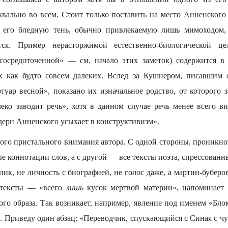
квально во всем. Стоит только поставить на место Анненского 
 его бледную тень, обычно привлекаемую лишь мимоходом, 
ся. Пример нерасторжимой естественно-биологической це
сосредоточенной» — см. начало этих заметок) содержится в
 как будто совсем далеких. Вслед за Кушнером, писавшим о
туар весной», показано их изначальное родство, от которого з
леко заводит речь», хотя в данном случае речь менее всего ви
дерн Анненского усыхает в конструктивизм».
ого пристального внимания автора. С одной стороны, проникнов
е коннотации слов, а с другой — все тексты поэта, спрессован
ик, не личность с биографией, не голос даже, а мартин-буберо
ь тексты — «всего
лишь
кусок мертвой материи», напоминает 
го образа. Так возникает, например, явление под именем «Блок
. Приведу один абзац: «Переводчик, спускающийся с Синая с 