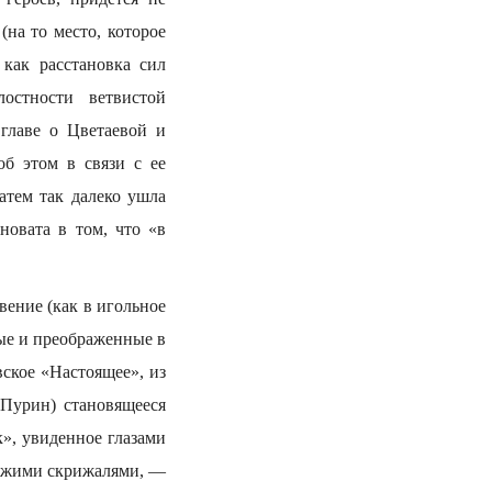
(на то место, которое
как расстановка сил
лостности ветвистой
 главе о Цветаевой и
б этом в связи с ее
атем так далеко ушла
новата в том, что «в
ение (как в игольное
ные и преображенные в
вское «Настоящее», из
Пурин) становящееся
», увиденное глазами
чужими скрижалями, —