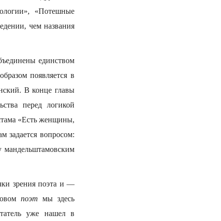
мологии», «Потешные
ведении, чем названия
объединены единством
образом появляется в
енский. В конце главы
ьства перед логикой
штама «Есть женщины,
м задается вопросом:
у мандельштамовским
чки зрения поэта и —
словом
поэт
мы здесь
итатель уже нашел в