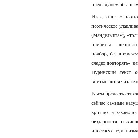
предыдущем абзаце: «
Итак, книга о поэти
поэтическое улавлива
(Мандельштам), «толч
причины — непонятно,
подбор, без промежу
сладко повторять», к
Пуринский текст о
впитываются читателе
В чем прелесть стих
сейчас самыми насу
критика и законопо
бездарности, о жив
ипостасях гуманизм