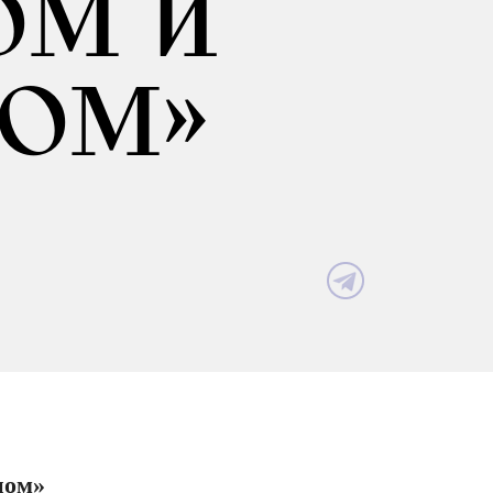
ОМ И
ОМ»
ном»