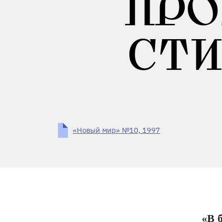
ПРО
СТ
«Новый мир» №10, 1997
«В 