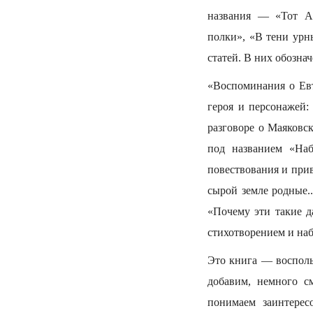
названия — «Тот Ав
полки», «В тени урны
статей. В них обознач
«Воспоминания о Евт
героя и персонажей:
разговоре о Маяковск
под названием «Наб
повествования и при
сырой земле родные.
«Почему эти такие 
стихотворением и наб
Это книга — восполь
добавим, немного с
понимаем заинтерес