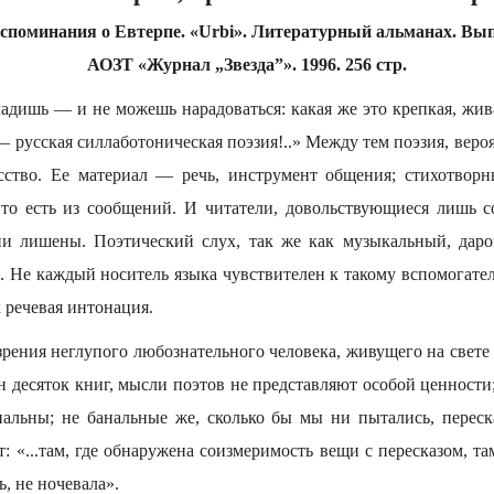
споминания о Евтерпе. «Urbi». Литературный альманах. Вы
АОЗТ «Журнал „Звезда”». 1996. 256 стр.
ладишь — и не можешь нарадоваться: какая же это крепкая, жив
 русская силлаботоническая поэзия!..» Между тем поэзия, вероя
сство. Ее материал — речь, инструмент общения; стихотворн
 то есть из сообщений. И читатели, довольствующиеся лишь 
ни лишены. Поэтический слух, так же как музыкальный, даро
а. Не каждый носитель языка чувствителен к такому вспомогат
 речевая интонация.
зрения неглупого любознательного человека, живущего на свете 
 десяток книг, мысли поэтов не представляют особой ценности;
альны; не банальные же, сколько бы мы ни пытались, перес
 «...там, где обнаружена соизмеримость вещи с пересказом, т
ь, не ночевала».