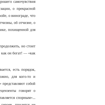
хорошего самочувствия
изации, о прекрасной
войе, о винограде, что
тчизны, об отчизне, о
дике, похищенной для
 продолжить, но стоит
 как он богат! — «как
ается, есть порядок,
ожно, для кого-то и
» представляют собой
ецензенты говорят о
тавляется спорным»...
героев, придется не