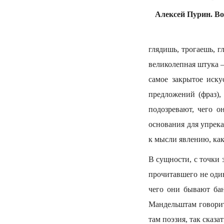
Алексей Пурин. Во
глядишь, трогаешь, г
великолепная штука —
самое закрытое иску
предложений (фраз),
подозревают, чего о
основания для упрек
к мысли явлению, как
В сущности, с точки 
прочитавшего не один
чего они бывают бан
Мандельштам говорит:
там поэзия, так сказат