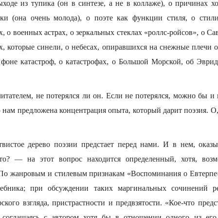
ыходе из тупика (он в синтезе, а не в коллаже), о причинах 
ки (она очень молода), о поэте как функции стиля, о стил
х, о военных астрах, о зеркальных стеклах «роллс-ройсов», о Са
ях, которые синели, о небесах, опиравшихся на снежные плечи о
фоне катастроф, о катастрофах, о Большой Морской, об Эври
читателем, не потерялся ли он. Если не потерялся, можно бы и
то нам предложена концентрация опыта, который дарит поэзия. О,
вистое дерево поэзии предстает перед нами. И в нем, оказыв
кто? — на этот вопрос находится определенный, хотя, возм
По жанровым и стилевым признакам «Воспоминания о Евтерпе
чебника; при обсуждении таких маргинальных сочинений р
ского взгляда, пристрастности и предвзятости. «Кое-что предс
 соглашаясь с автором хотя бы в отношении одного из его 