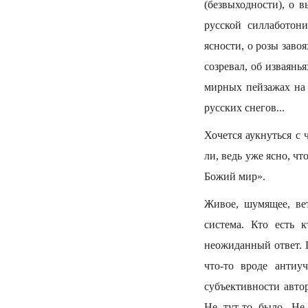
(безвыходности), о в
русской силлаботони
ясности, о розы завоя
созревал, об изваянь
мирных пейзажах на 
русских снегов...
Хочется аукнуться с 
ли, ведь уже ясно, ч
Божий мир».
Живое, шумящее, вет
система. Кто есть 
неожиданный ответ. 
что-то вроде антиу
субъективности автор
Не тут-то было. Не