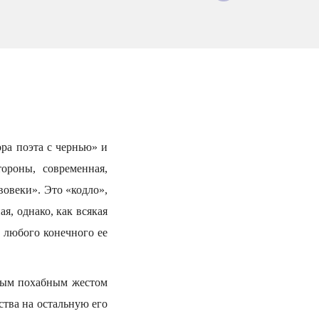
ора поэта с чернью» и
ороны, современная,
вовеки». Это «кодло»,
я, однако, как всякая
ы любого конечного ее
тным похабным жестом
ства на остальную его