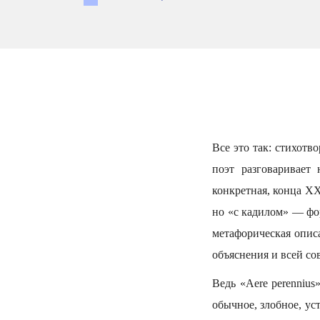
Все это так: стихотв
поэт разговаривает
конкретная, конца ХХ
но «с кадилом» — фор
метафорическая описа
объяснения и всей со
Ведь «Aere perenniu
обычное, злобное, ус