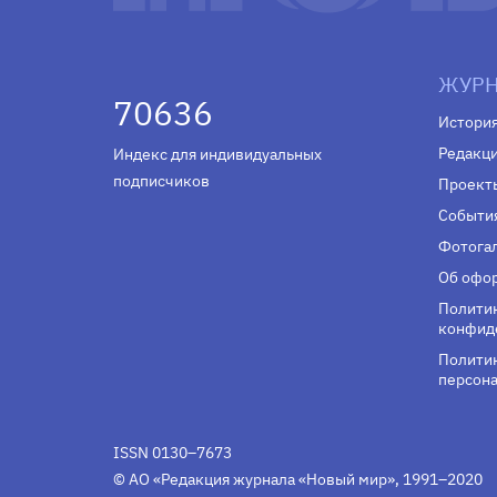
ЖУРН
70636
Истори
Редакц
Индекс для индивидуальных
подписчиков
Проект
Событи
Фотога
Об офор
Полити
конфид
Политик
персона
ISSN 0130–7673
© АО «Редакция журнала «Новый мир», 1991–2020