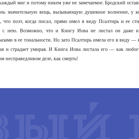
 каждый миг и потому никем уже не замечаемое. Бродский остав
нь значительную вещь, вызывающую душевное волнение, у ко
, что поэт, когда писал, прямо имел в виду Псалтирь и ее ст
и с нею. Возможно, что и Книгу Иова не листал он даже и 
разами в ее тональности. Но зато Псалтирь имела его в виду — 
ая и страдает умирая. И Книга Иова листала его — как любого
ом несправедливом деле, как смерть!