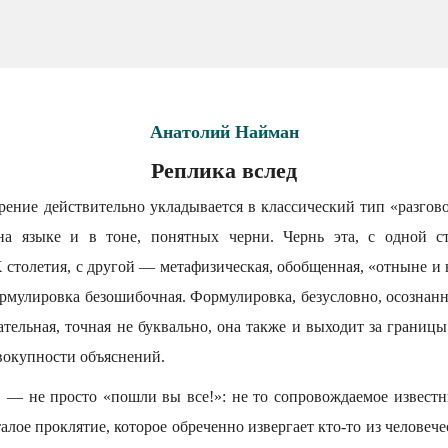
Анатолий Найман
Реплика вслед
орение действительно укладывается в классический тип «разгов
 на языке и в тоне, понятных черни. Чернь эта, с одной ст
 столетия, с другой — метафизическая, обобщенная, «отныне и 
мулировка безошибочная. Формулировка, безусловно, осознанна
тельная, точная не буквально, она также и выходит за границ
вокупности объяснений.
s» — не просто «пошли вы все!»: не то сопровождаемое извес
талое проклятие, которое обреченно извергает кто-то из человече