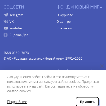
СОЦСЕТИ
ФОНД «НОВЫЙ МИР»
Telegram
О журнале
VK
О центре
Youtube
Контакты
Яндекс. Дзен
ISSN 0130–7673
© АО «Редакция журнала «Новый мир», 1991–2020
Свидетельство Федеральной службы по надзору в сфере
связи, информационных технологий и массовых
Для улучшения работы сайта и его взаимодействия с
коммуникаций
средства массовой информации
пользователями мы используем файлы cookies. Продолжая
(Роскомнадзор)
ПИ № Фс 77-75754 от 13 июня 2019 г.
использовать наш сайт, Вы соглашаетесь на обработку
файлов cookies.
Дизайн — Рустам Габбасов.
Шрифты — Zhivago Display и IBM Plex Sans.
Подробнее
Принять
Разработка сайта — ООО «Инфодизайн»
, 2020.