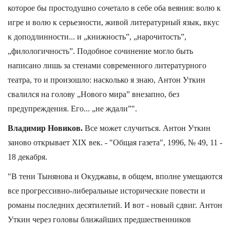
которое бы простодушно сочетало в себе оба веяния: волю к
игре и волю к серьезности, живой литературный язык, вкус
к доподлинности... и „книжность”, „нарочитость”,
„филологичность”. Подобное сочинение могло быть
написано лишь за стенами современного литературного
театра, то и произошло: насколько я знаю, Антон Уткин
свалился на голову „Нового мира” внезапно, без
предупреждения. Его... „не ждали”".
Владимир Новиков.
Все может случиться. Антон Уткин
заново открывает ХIХ век. - "Общая газета", 1996, № 49, 11 -
18 декабря.
"В тени Тынянова и Окуджавы, в общем, вполне умещаются
все прогрессивно-либеральные исторические повести и
романы последних десятилетий. И вот - новый сдвиг. Антон
Уткин через головы ближайших предшественников