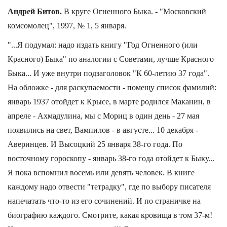
Андрей Битов.
В круге Огненного Быка. - "Московский
комсомолец", 1997, № 1, 5 января.
"...Я подумал: надо издать книгу "Год Огненного (или
Красного) Быка" по аналогии с Советами, лучше Красного
Быка... И уже внутри подзаголовок "К 60-летию 37 года".
На обложке - для раскупаемости - помещу список фамилий:
январь 1937 отойдет к Крысе, в марте родился Маканин, в
апреле - Ахмадулина, мы с Мориц в один день - 27 мая
появились на свет, Вампилов - в августе... 10 декабря -
Аверинцев. И Высоцкий 25 января 38-го года. По
восточному гороскопу - январь 38-го года отойдет к Быку...
Я пока вспомнил восемь или девять человек. В книге
каждому надо отвести "тетрадку", где по выбору писателя
напечатать что-то из его сочинений. И по страничке на
биографию каждого. Смотрите, какая кровища в том 37-м!