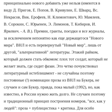
принципиально нового добавить уже нельзя (имеются в
виду Д. Пригов, Е. Попов, В. Кривулин, Е. Шварц, Вс.
Некрасов, Вик. Ерофеев, Н. Климонтович, Ю. Мамлеев,
В. Сорокин, С. Юрьенен, Э. Лимонов, Т. Кибиров, И.
Яркевич. -
А. В.
). Премии, гранты, поездки и все журналы,
за исключением непонятно как еще держащегося "Нового
мира". ВНЛ и есть перевернутый "Новый мир", лишь от
другой, "альтернативной" литературы. Этакий райком,
который должен стать обкомом: плох тот солдат, который не
желает знать, где сидит фазан. Это четко почувствовал
литературный истеблишмент - не случайны поэтому
постоянные (!) номинации прозы из ВНЛ на Букера, не
случаен и сам Букер, правда, пока малый (1992), но, как
известно, в России нужно жить долго. Не случаен поэтому
и традиционный принцип построения номеров, "все, как у
людей": проза + публицистика + критика. Для особо