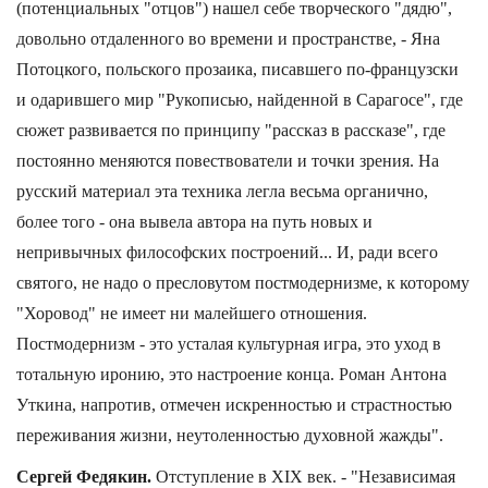
(потенциальных "отцов") нашел себе творческого "дядю",
довольно отдаленного во времени и пространстве, - Яна
Потоцкого, польского прозаика, писавшего по-французски
и одарившего мир "Рукописью, найденной в Сарагосе", где
сюжет развивается по принципу "рассказ в рассказе", где
постоянно меняются повествователи и точки зрения. На
русский материал эта техника легла весьма органично,
более того - она вывела автора на путь новых и
непривычных философских построений... И, ради всего
святого, не надо о пресловутом постмодернизме, к которому
"Хоровод" не имеет ни малейшего отношения.
Постмодернизм - это усталая культурная игра, это уход в
тотальную иронию, это настроение конца. Роман Антона
Уткина, напротив, отмечен искренностью и страстностью
переживания жизни, неутоленностью духовной жажды".
Сергей Федякин.
Отступление в ХIХ век. - "Независимая