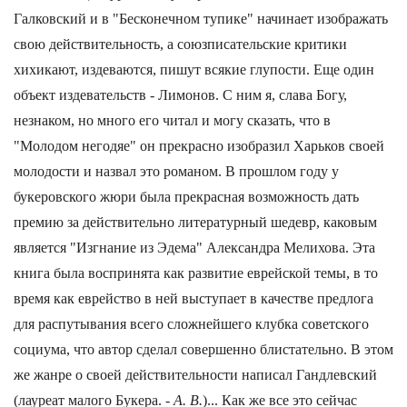
Галковский и в "Бесконечном тупике" начинает изображать
свою действительность, а союзписательские критики
хихикают, издеваются, пишут всякие глупости. Еще один
объект издевательств - Лимонов. С ним я, слава Богу,
незнаком, но много его читал и могу сказать, что в
"Молодом негодяе" он прекрасно изобразил Харьков своей
молодости и назвал это романом. В прошлом году у
букеровского жюри была прекрасная возможность дать
премию за действительно литературный шедевр, каковым
является "Изгнание из Эдема" Александра Мелихова. Эта
книга была воспринята как развитие еврейской темы, в то
время как еврейство в ней выступает в качестве предлога
для распутывания всего сложнейшего клубка советского
социума, что автор сделал совершенно блистательно. В этом
же жанре о своей действительности написал Гандлевский
(лауреат малого Букера. -
А. В.
)... Как же все это сейчас