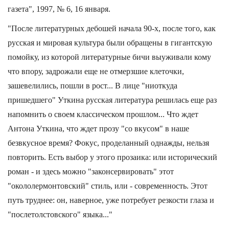
газета", 1997, № 6, 16 января.
"После литературных дебошей начала 90-х, после того, как
русская и мировая культура были обращены в гигантскую
помойку, из которой литературные бичи выуживали кому
что впору, задрожали еще не отмерзшие клеточки,
зашевелились, пошли в рост... В лице "ниоткуда
пришедшего" Уткина русская литература решилась еще раз
напомнить о своем классическом прошлом... Что ждет
Антона Уткина, что ждет прозу "со вкусом" в наше
безвкусное время? Фокус, проделанный однажды, нельзя
повторить. Есть выбор у этого прозаика: или исторический
роман - и здесь можно "законсервировать" этот
"окололермонтовский" стиль, или - современность. Этот
путь труднее: он, наверное, уже потребует резкости глаза и
"послетолстовского" языка..."