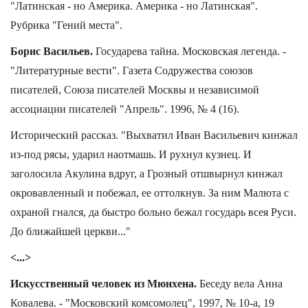
"Латинская - но Америка. Америка - но Латинская".
Рубрика "Гений места".
Борис Васильев.
Государева тайна. Московская легенда. -
"Литературные вести". Газета Содружества союзов
писателей, Союза писателей Москвы и независимой
ассоциации писателей "Апрель". 1996, № 4 (16).
Исторический рассказ. "Выхватил Иван Васильевич кинжал
из-под рясы, ударил наотмашь. И рухнул кузнец. И
заголосила Акулина вдруг, а Грозный отшвырнул кинжал
окровавленный и побежал, ее оттолкнув. За ним Малюта с
охраной гнался, да быстро больно бежал государь всея Руси.
До ближайшей церкви..."
<...>
Искусственный человек из Мюнхена.
Беседу вела Анна
Ковалева. - "Московский комсомолец", 1997, № 10-а, 19