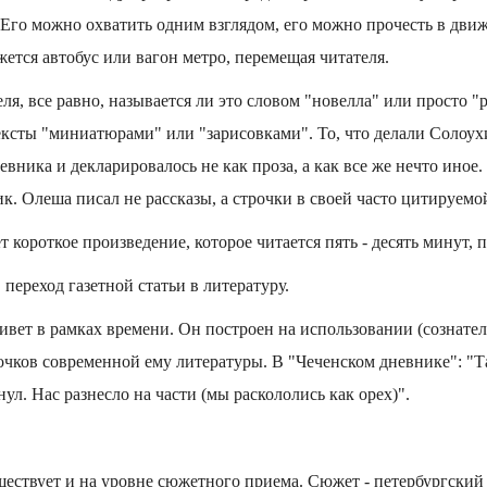
 Его можно охватить одним взглядом, его можно прочесть в движ
ется автобус или вагон метро, перемещая читателя.
еля, все равно, называется ли это словом "новелла" или просто 
тексты "миниатюрами" или "зарисовками". То, что делали Солоух
вника и декларировалось не как проза, а как все же нечто иное.
к. Олеша писал не рассказы, а строчки в своей часто цитируемо
 короткое произведение, которое читается пять - десять минут, 
переход газетной статьи в литературу.
ивет в рамках времени. Он построен на использовании (сознате
очков современной ему литературы. В "Чеченском дневнике": "Т
нул. Нас разнесло на части (мы раскололись как орех)".
ществует и на уровне сюжетного приема. Сюжет - петербургский