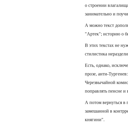
о строении влагалища
занимательно и поучи
А можно текст дополн
"Артек"; историю о б
В этих текстах не ну
стилистика нераздел
Есть, однако, исключ
прозе, анти-Тургенев
Черезвычайной комисс
поправлять пенсне и
А потом вернуться в 
замешанной в контрр
княгини".