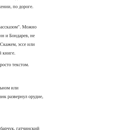
ении, по дороге.
"рассказом". Можно
ин и Бондарев, не
 Скажем, эссе или
й книге.
просто текстом.
льном или
анк развернул орудие,
 барчук, гатчинский