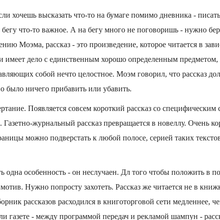
если хочешь высказать что-то на бумаге помимо дневника - писат
 бегу что-то важное. А на бегу много не поговоришь - нужно бе
нию Моэма, рассказ - это произведение, которое читается в зав
 и имеет дело с единственным хорошо определенным предметом,
авляющих собой нечто целостное. Моэм говорил, что рассказ до
о было ничего прибавить или убавить.
тание. Появляется совсем короткий рассказ со специфическим с
 Газетно-журнальный рассказ превращается в новеллу. Очень ко
раницы можно подверстать к любой полосе, серией таких тексто
ть одна особенность - он неслучаен. Дл того чтобы положить в 
мотив. Нужно попросту захотеть. Рассказ же читается не в книж
орник рассказов расходился в книготорговой сети медленнее, че
или газете - между программой передач и рекламой шампун - расс