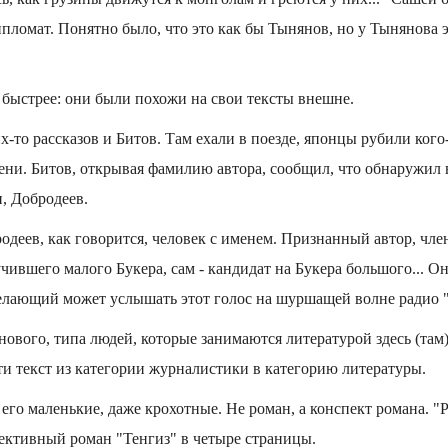
пломат. Понятно было, что это как бы Тынянов, но у Тынянова эт
быстрее: они были похожи на свои тексты внешне.
х-то рассказов и Битов. Там ехали в поезде, японцы рубили кого
ени. Битов, открывая фамилию автора, сообщил, что обнаружил
н, Добродеев.
деев, как говорится, человек с именем. Признанный автор, чле
чившего малого Букера, сам - кандидат на Букера большого... Он
Желающий может услышать этот голос на шуршащей волне радио 
нового, типа людей, которые занимаются литературой здесь (там)
и текст из категории журналистики в категорию литературы.
 его маленькие, даже крохотные. Не роман, а конспект романа. "
тективный роман "Тенгиз" в четыре страницы.