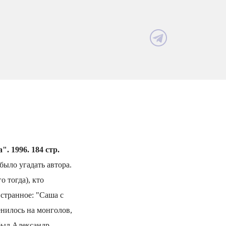
. 1996. 184 стр.
было угадать автора.
 тогда), кто
 странное: "Саша с
енилось на монголов,
 был Александр