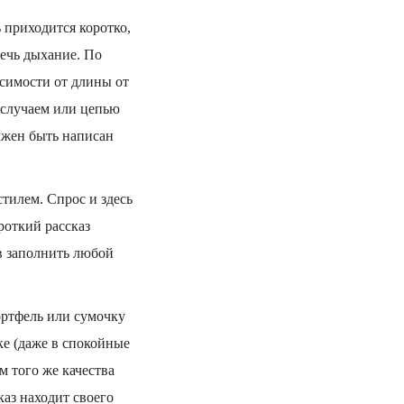
ь приходится коротко,
речь дыхание. По
исимости от длины от
 случаем или цепью
лжен быть написан
тилем. Спрос и здесь
роткий рассказ
в заполнить любой
портфель или сумочку
ке (даже в спокойные
м того же качества
каз находит своего