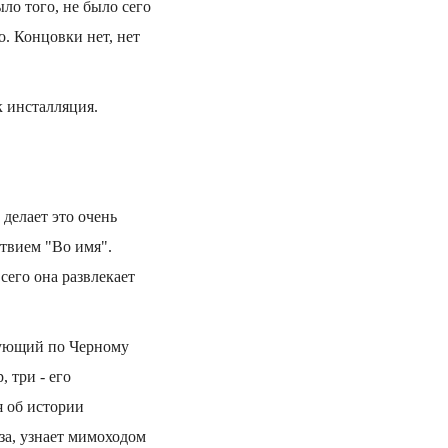
ыло того, не было сего
о. Концовки нет, нет
к инсталляция.
делает это очень
ствием "Во имя".
сего она развлекает
твующий по Черному
 три - его
я об истории
за, узнает мимоходом