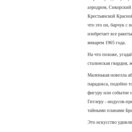
аэродром, Сикорский 
Крестьянской Красной
что это он, барчук с
изобретает все ракеты
январем 1965 года.
На что похоже, угадай
сталинская гвардия,
Маленькая новелла аб
парадокса, подобно т
фигуру или событие и
Гитлеру - индусов-пре
тайными планами Бри
Это искусство удивля