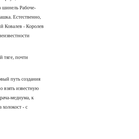
в шинель Рабоче-
ашка. Естественно,
ый Ковалев - Королев
 неизвестности
й тяге, почти
рвый путь создания
о взять известную
рача-медиума, к
 холокост - с