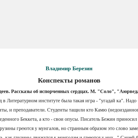
Владимир Березин
Конспекты романов
ев. Рассказы об испорченных сердцах. М. "Соло", "Аюрведа"
д в Литературном институте была такая игра - "угадай ка". Надо 
нты, и преподаватели. Студенты тащили кто Камю (недоизданного
еденного Беккета, а кто - свои опусы. Писатель Бежин приносил
грузины греются у мунгалов, но странным образом это слово зам
ь, как грузины движутся к монголам и греются у них..." Сашей