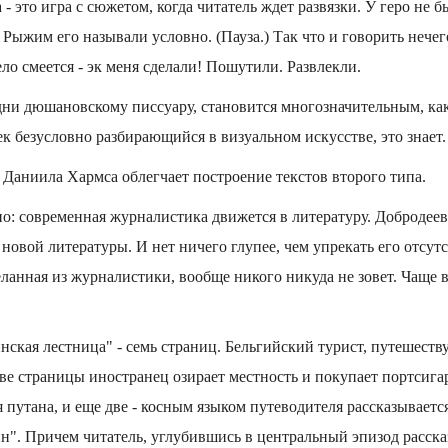
- это игра с сюжетом, когда читатель ждет развязки. У геро не б
 Рыжим его называли условно. (Пауза.) Так что и говорить нечег
ело смеется - эк меня сделали! Пошутили. Развлекли.
дни дюшановскому писсуару, становится многозначительным, ка
ек безусловно разбирающийся в визуальном искусстве, это знает.
Даниила Хармса облегчает построение текстов второго типа.
о: современная журналистика движется в литературу. Добродеев 
 новой литературы. И нет ничего глупее, чем упрекать его отсут
еланная из журналистики, вообще никого никуда не зовет. Чаще в
нская лестница" - семь страниц. Бельгийский турист, путешес
ве страницы иностранец озирает местность и покупает портсигар,
 путана, и еще две - косным языком путеводителя рассказываетс
". Причем читатель, углубившись в центральный эпизод расска