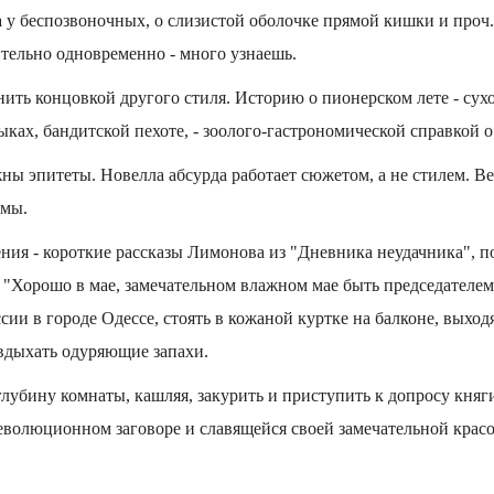
 у беспозвоночных, о слизистой оболочке прямой кишки и проч.
тельно одновременно - много узнаешь.
ить концовкой другого стиля. Историю о пионерском лете - сухо
ыках, бандитской пехоте, - зоолого-гастрономической справкой 
жны эпитеты. Новелла абсурда работает сюжетом, а не стилем. Ве
имы.
ения - короткие рассказы Лимонова из "Дневника неудачника", п
: "Хорошо в мае, замечательном влажном мае быть председателе
ии в городе Одессе, стоять в кожаной куртке на балконе, выход
 вдыхать одуряющие запахи.
глубину комнаты, кашляя, закурить и приступить к допросу княг
еволюционном заговоре и славящейся своей замечательной красо