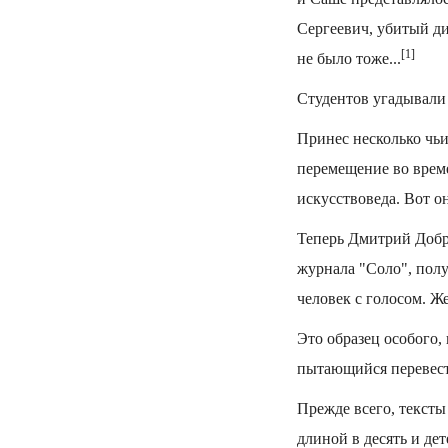
Сергеевич, убитый ди
[1]
не было тоже...
Студентов угадывали 
Принес несколько чьи
перемещение во врем
искусствоведа. Вот о
Теперь Дмитрий Добро
журнала "Соло", полу
человек с голосом. 
Это образец особого, 
пытающийся перевест
Прежде всего, тексты
длиной в десять и де