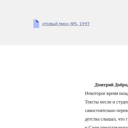
«Новый мир» №5, 1997
Дмитрий Доброде
Некоторое время наза
Тексты несли и студе
самостоятельно перев
детства слышал, что 
и Саше представлялос