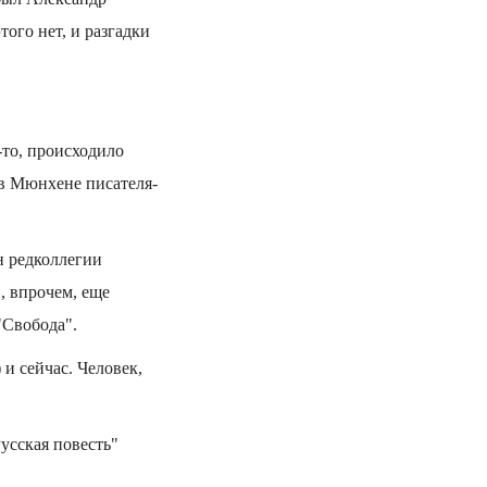
ого нет, и разгадки
-то, происходило
 в Мюнхене писателя-
н редколлегии
, впрочем, еще
"Свобода".
 и сейчас. Человек,
Русская повесть"