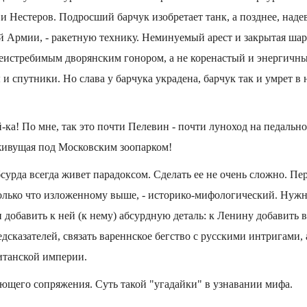
и Нестеров. Подросший барчук изобретает танк, а позднее, наде
 Армии, - ракетную технику. Неминуемый арест и закрытая шар
 неистребимым дворянским гонором, а не коренастый и энергичн
 и спутники. Но слава у барчука украдена, барчук так и умрет в
-ка! По мне, так это почти Пелевин - почти луноход на педально
 живущая под Московским зоопарком!
сурда всегда живет парадоксом. Сделать ее не очень сложно. Пе
олько что изложенному выше, - историко-мифологический. Нужн
 добавить к ней (к нему) абсурдную деталь: к Ленину добавить в
дсказателей, связать вареннское бегство с русскими интригами, а
танской империи.
ющего сопряжения. Суть такой "угадайки" в узнавании мифа.