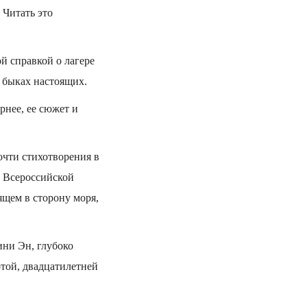
 Читать это
й справкой о лагере
о быках настоящих.
рнее, ее сюжет и
очти стихотворения в
м Всероссийской
ящем в сторону моря,
ини Эн, глубоко
той, двадцатилетней