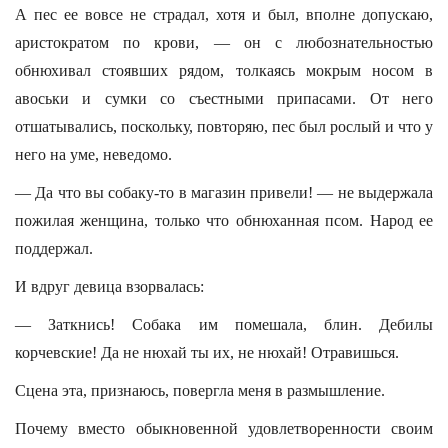
А пес ее вовсе не страдал, хотя и был, вполне допускаю,
аристократом по крови, — он с любознательностью
обнюхивал стоявших рядом, толкаясь мокрым носом в
авоськи и сумки со съестными припасами. От него
отшатывались, поскольку, повторяю, пес был рослый и что у
него на уме, неведомо.
— Да что вы собаку-то в магазин привели! — не выдержала
пожилая женщина, только что обнюханная псом. Народ ее
поддержал.
И вдруг девица взорвалась:
— Заткнись! Собака им помешала, блин. Дебилы
корчевские! Да не нюхай ты их, не нюхай! Отравишься.
Сцена эта, признаюсь, повергла меня в размышление.
Почему вместо обыкновенной удовлетворенности своим