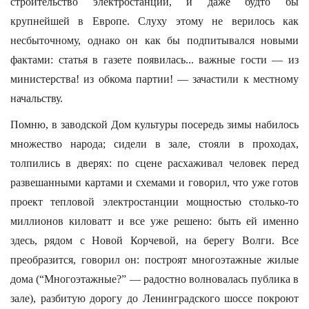
строительство электростанции, и даже будто бы
крупнейшей в Европе. Слуху этому не верилось как
несбыточному, однако он как бы подпитывался новыми
фактами: статья в газете появилась... важные гости — из
министерства! из обкома партии! — зачастили к местному
начальству.
Помню, в заводской Дом культуры посередь зимы набилось
множество народа; сидели в зале, стояли в проходах,
толпились в дверях: по сцене расхаживал человек перед
развешанными картами и схемами и говорил, что уже готов
проект тепловой электростанции мощностью столько-то
миллионов киловатт и все уже решено: быть ей именно
здесь, рядом с Новой Корчевой, на берегу Волги. Все
преобразится, говорил он: построят многоэтажные жилые
дома (“Многоэтажные?” — радостно волновалась публика в
зале), разбитую дорогу до Ленинградского шоссе покроют