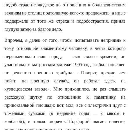
подобострастие людское по отношению к большевистским
веяниям из столиц подтолкнуло кого-то предложить, а иные
поддержали от того же страха и подобострастия, приняв
глупую затею за благое дело.
Впрочем, я далек от того, чтобы испытывать неприязнь к
тому отнюдь не знаменитому человеку, в честь которого
переименовали наш город, — сын своего времени, он
участвовал в матросском мятеже 1905 года и был повешен
по решению военного трибунала. Говорят, прежде чем
пойти на военную службу, он работал здесь, на
кузнецовском заводе... Мне приходилось не раз слышать
расхожую шутку по отношению к памятнику на
привокзальной площади: вот, мол, все с электрички идут с
тяжелыми сумками (в недавние годы — с мясом и
колбасой), и только морячок Порфирий шагает налегке,
молодецки повесив пиджак на одно плечо.