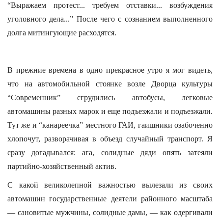
“Выражаем протест... требуем отставки... возбуждения
уголовного дела...” После чего с сознанием выполненного
долга митингующие расходятся.
В прежние времена в одно прекрасное утро я мог видеть,
что на автомобильной стоянке возле Дворца культуры
“Современник” сгрудились автобусы, легковые
автомашины разных марок и еще подъезжали и подъезжали.
Тут же и “канареечка” местного ГАИ, гаишники озабоченно
хлопочут, разворачивая в объезд случайный транспорт. Я
сразу догадывался: ага, солидные дяди опять затеяли
партийно-хозяйственный актив.
С какой великолепной важностью вылезали из своих
автомашин государственные деятели районного масштаба
— сановитые мужчины, солидные дамы, — как одергивали