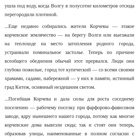
ушла под воду, когда Волгу в полусотне километров отсюда
перегородили плотиной.
...Еще недавно собирались жители Корчевы — этакое
корчевское землячество — на берегу Волги или выезжали
на теплоходе на место затопления родного города,
устраивали поминальное застолье. Теперь по причине
всеобщего обеднения обычай этот прервался. Люди они
глубоко пожилые, город тот купеческий — со всеми своими
храмами, садами, набережной — у них в памяти, истинный
град Китеж, осиянный нездешним светом.
...Погибшая Корчева и дала силы для роста соседнему
поселению — рабочему поселку при фарфорово-фаянсовом
заводе, ядру нынешнего нашего города, потому как многие
корчевские дома вывезли сюда; так и стоят они теперь,
образовав улицы, наименованные в полном согласии с