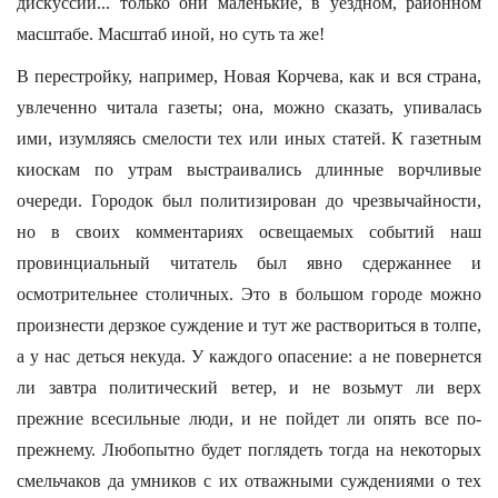
дискуссии... только они маленькие, в уездном, районном
масштабе. Масштаб иной, но суть та же!
В перестройку, например, Новая Корчева, как и вся страна,
увлеченно читала газеты; она, можно сказать, упивалась
ими, изумляясь смелости тех или иных статей. К газетным
киоскам по утрам выстраивались длинные ворчливые
очереди. Городок был политизирован до чрезвычайности,
но в своих комментариях освещаемых событий наш
провинциальный читатель был явно сдержаннее и
осмотрительнее столичных. Это в большом городе можно
произнести дерзкое суждение и тут же раствориться в толпе,
а у нас деться некуда. У каждого опасение: а не повернется
ли завтра политический ветер, и не возьмут ли верх
прежние всесильные люди, и не пойдет ли опять все по-
прежнему. Любопытно будет поглядеть тогда на некоторых
смельчаков да умников с их отважными суждениями о тех