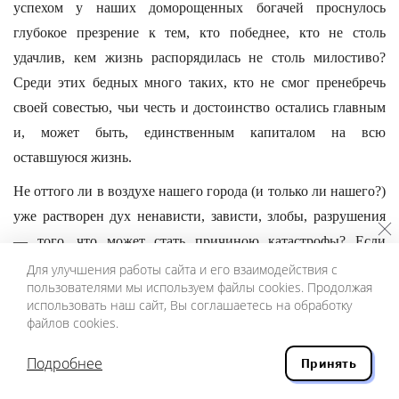
успехом у наших доморощенных богачей проснулось
глубокое презрение к тем, кто победнее, кто не столь
удачлив, кем жизнь распорядилась не столь милостиво?
Среди этих бедных много таких, кто не смог пренебречь
своей совестью, чьи честь и достоинство остались главным
и, может быть, единственным капиталом на всю
оставшуюся жизнь.
Не оттого ли в воздухе нашего города (и только ли нашего?)
уже растворен дух ненависти, зависти, злобы, разрушения
— того, что может стать причиною катастрофы? Если
ослабнут государственные обручи, удерживающие людей в
Для улучшения работы сайта и его взаимодействия с
пользователями мы используем файлы cookies. Продолжая
рамках порядка, — грянет беда гораздо большая, нежели та,
использовать наш сайт, Вы соглашаетесь на обработку
что ныне пожаром полыхает по окраинам нашей державы.
файлов cookies.
Не надо думать, что за дальностью расстояний жаркое пламя
Подробнее
Принять
междоусобиц и вражды не доплеснет и до нас.