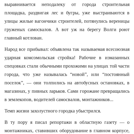
выравнивается неподалеку от города строительная
площадка, раздвигая лес и бугры, уже выстраиваются в
улицы жилые вагончики строителей, потянулись вереницы
груженых самосвалов. А вот уж на берегу Волги роют
главный котлован.
Народ все прибывал: объявлена так называемая всесоюзная
ударная комсомольская стройка! Рабочие в измазанных
спецовках стали обычными прохожими на улицах той части
города, что уже называлась “новой”, или “постоянный
поселок”, — они толпились на автобусных остановках, в
магазинах, у пивных ларьков. Сами горожане превращались
в землекопов, водителей самосвалов, монтажников...
Темп жизни захолустного городка убыстрился.
В ту пору я писал репортажи в областную газету — о
монтажниках, ставивших оборудование в главном корпусе,