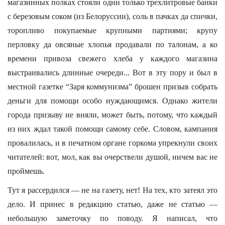
магазинных полках стояли одни только трехлитровые банки
с березовым соком (из Белоруссии), соль в пачках да спички,
торопливо покупаемые крупными партиями; крупу
перловку да овсяные хлопья продавали по талонам, а ко
времени привоза свежего хлеба у каждого магазина
выстраивались длинные очереди... Вот в эту пору и был в
местной газетке “Заря коммунизма” брошен призыв собрать
деньги для помощи особо нуждающимся. Однако жители
города призыву не вняли, может быть, потому, что каждый
из них ждал такой помощи самому себе. Словом, кампания
провалилась, и в печатном органе горкома упрекнули своих
читателей: вот, мол, как вы очерствели душой, ничем вас не
проймешь.
Тут я рассердился — не на газету, нет! На тех, кто затеял это
дело. И принес в редакцию статью, даже не статью —
небольшую заметочку по поводу. Я написал, что