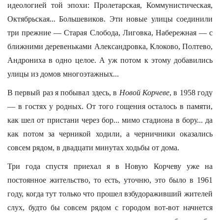
идеологией той эпохи: Пролетарская, Коммунистическая,
Октябрьская... Большевиков. Эти новые улицы соединили
три прежние — Старая Слобода, Лиговка, Набережная — с
ближними деревеньками Александровка, Клоково, Полтево,
Андрониха в одно целое. А уж потом к этому добавились
улицы из домов многоэтажных...
В первый раз я побывал здесь, в
Новой Корчеве
, в 1958 году
— в гостях у родных. От того гощения осталось в памяти,
как шел от пристани через бор... мимо стадиона в бору... да
как потом за черникой ходили, а черничники оказались
совсем рядом, в двадцати минутах ходьбы от дома.
Три года спустя приехал я в Новую Корчеву уже на
постоянное жительство, то есть, уточню, это было в 1961
году, когда тут только что прошел взбудораживший жителей
слух, будто бы совсем рядом с городом вот-вот начнется