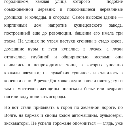
городишком, каждая улица которого — подобие
обыкновенной деревни: и покосившиеся деревянные
домишки, и колодцы, и огороды. Самое высокое здание —
кирпичный дом напротив кузнецовского завода,
построенный еще до революции, башенка его имела три
этажа. На улицах по утрам пастухи сгоняли в стадо коров,
домашние куры и гуси купались в лужах, а лужи
отличались глубиной и обширностью, местами они
сливались в непроходимые топи, в которых упоенно
квакали лягушки; на лужайках сушилось и ставилось в
копешки сено. В речке Донховке окуни гоняли плотву; тут и
там с мосточков женщины полоскали белье или ведрами
носили воду поливать огороды.
Но вот стали прибывать в город по железной дороге, по
Волге, на баржах и своим ходом автомашины, бульдозеры,
экскаваторы. Не успели горожане опомниться — глядь, уже