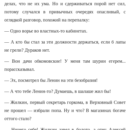
делах, что не их ума. Но и сдерживаться порой нет сил,
потому случался в привычных очередях опасливый, с
оглядкой разговор, похожий на перепалку:
— Одно ворье во властных-то кабинетах.
— А кто бы стал за эти должности держаться, если б лапы
не грели? Дураков нет.
— Вон дачи обкомовские! У меня там шурин егерем...
порассказывал.
— Эх, посмотрел бы Ленин на эти безобразия!
— А что тебе Ленин-то? Думаешь, в шалаше жил бы!
— Жилкин, первый секретарь горкома, в Верховный Совет
не прошел — избрали попа. Ну и что? В магазинах богаче
оттого стало?
— Ничего себе! Жилкин завел в болото, а отец Алексей