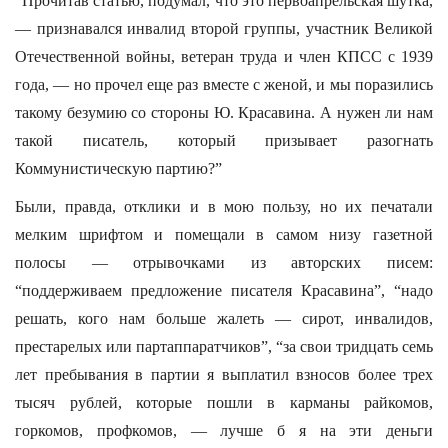
“Прочитав статью, подумал, что это первоапрельская шутка,
— признавался инвалид второй группы, участник Великой
Отечественной войны, ветеран труда и член КПСС с 1939
года, — но прочел еще раз вместе с женой, и мы поразились
такому безумию со стороны Ю. Красавина. А нужен ли нам
такой писатель, который призывает разогнать
Коммунистическую партию?”
Были, правда, отклики и в мою пользу, но их печатали
мелким шрифтом и помещали в самом низу газетной
полосы — отрывочками из авторских писем:
“поддерживаем предложение писателя Красавина”, “надо
решать, кого нам больше жалеть — сирот, инвалидов,
престарелых или партаппаратчиков”, “за свои тридцать семь
лет пребывания в партии я выплатил взносов более трех
тысяч рублей, которые пошли в карманы райкомов,
горкомов, профкомов, — лучше б я на эти деньги