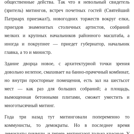
общественные действа. Так что я невольный свидетель
(зритель) митингов, встреч почетных гостей (Святейший
Патриарх приезжал!), новогодних торжеств вокруг елки,
приездов знаменитых столичных артистов, собраний
мелких и крупных начальников районного масштаба, а
иногда и покрупнее — приедет губернатор, начальник
главка, а то и министр.
Здание дворца новое, с архитектурной точки зрения
довольно нелепое, смахивает на банно-прачечный комбинат,
но внутри просторные помещения, есть зал на шестьсот
мест — как раз для больших собраний; а площадь,
вымощенная бетонными плитами, сможет уместить и
многотысячный митинг.
Года три назад тут митинговали попеременно то
коммунисты, то демократы. Но в последнее время
демократы поувяли, и теперь митингуют только красные. У